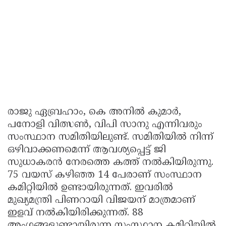
രാജു ഏബ്രഹാം, കെ അനില്‍ കുമാര്‍,
പനോളി വിത്സണ്‍, വിപി സാനു എന്നിവരും
സംസ്ഥാന സമിതിയിലുണ്ട്. സമിതിയില്‍ നിന്ന്
ഒഴിവാക്കണമെന്ന് ആവശ്യപ്പെട്ട് ജി
സുധാകരന്‍ നേരത്തെ കത്ത് നല്‍കിയിരുന്നു.
75 വയസ് കഴിഞ്ഞ 14 പേരാണ് സംസ്ഥാന
കമിറ്റിയില്‍ ഉണ്ടായിരുന്നത്. ഇവരില്‍
മുഖ്യമന്ത്രി പിണറായി വിജയന് മാത്രമാണ്
ഇളവ് നല്‍കിയിരിക്കുന്നത്. 88
അംഗങ്ങളുണ്ടായിരുന്ന സംസ്ഥാന കമിറ്റിയില്‍