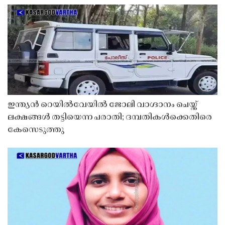
ഇന്ത്യൻ റെയിൽവേയിൽ ജോലി വാഗ്ദാനം ചെയ്ത്
ലക്ഷങ്ങൾ തട്ടിയെന്ന പരാതി; ദമ്പതികൾക്കെതിരെ
കേസെടുത്തു