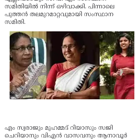
സമിതിയില്‍ നിന്ന് ഒഴിവാക്കി. പിന്നാലെ
പുത്തന്‍ തലമുറമാറ്റവുമായി സംസ്ഥാന
സമിതി.
എം സ്വരാജും മുഹമ്മദ് റിയാസും സജി
ചെറിയാനും വിഎന്‍ വാസവനും ആനാവൂര്‍