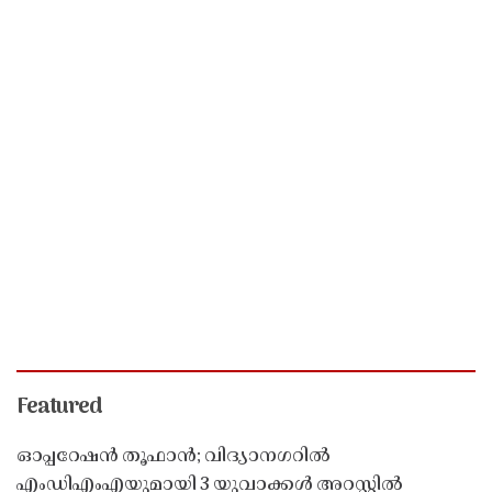
Featured
ഓപ്പറേഷൻ തൂഫാൻ; വിദ്യാനഗറിൽ
എംഡിഎംഎയുമായി 3 യുവാക്കൾ അറസ്റ്റിൽ