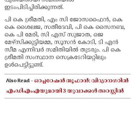
പുതിയതായി സമിതിയില്‍
ഇടംപിടിച്ചിരിക്കുന്നത്.
Updates
Assembly
Kerala
Polls
Local
പി കെ ശ്രീമതി, എം സി ജോസഫൈന്‍, കെ
Look
കെ ശൈലജ, സതീദേവി, പി കെ സൈനബ,
Body
Back
കെ പി മേരി, സി എസ് സുജാത, ജെ
Election
2025
മേഴ്സിക്കുട്ടിയമ്മ, സൂസന്‍ കോടി, ടി എന്‍
സീമ എന്നിവര്‍ സമിതിയില്‍ തുടരും. പി കെ
ശ്രീമതി സംസ്ഥാന സെക്രടേറിയറ്റിലും
ഉള്‍പെട്ടിട്ടുണ്ട്.
Also Read -
ഓപ്പറേഷൻ തൂഫാൻ; വിദ്യാനഗറിൽ
എംഡിഎംഎയുമായി 3 യുവാക്കൾ അറസ്റ്റിൽ