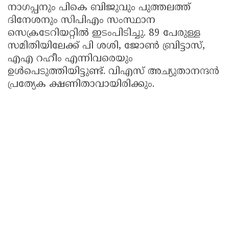
നാഗപ്പനും പികെ ബിജുവും പുത്തലത്ത്
ദിനേശനും സിപിഎം സംസ്ഥാന
സെക്രടേറിയറ്റില്‍ ഇടംപിടിച്ചു. 89 പേരുള്ള
സമിതിയിലേക്ക് പി ശശി, ജോണ്‍ ബ്രിട്ടാസ്,
എഎ റഹീം എന്നിവരെയും
ഉള്‍പെടുത്തിയിട്ടുണ്ട്. വിഎസ് അച്യുതാനന്ദന്‍
പ്രത്യേക ക്ഷണിതാവായിരിക്കും.