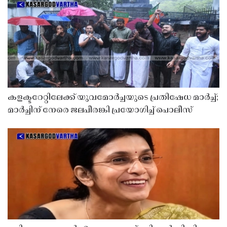
കളക്ടറേറ്റിലേക്ക് യുവമോർച്ചയുടെ പ്രതിഷേധ മാർച്ച്;
മാർച്ചിന് നേരെ ജലപീരങ്കി പ്രയോഗിച്ച് പൊലീസ്