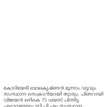
കോടിയേരി ബാലകൃഷ്ണന്‍ മൂന്നാം വട്ടവും
സംസ്ഥാന സെക്രടറിയായി തുടരും. പിണറായി
വിജയന്‍ ഒഴികെ 75 വയസ് പിന്നിട്ട
എല്ലാവരേയും സി പി എം സംസ്ഥാന