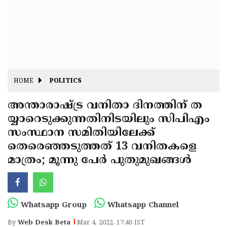
Fitr
May
Day
Eid
Al
Independence
Ad'ha
Day
Onam
HOME
POLITICS
J&K
State
അന്താരാഷ്ട്ര വനിതാ ദിനത്തിന് ത
Haryana
യ്യാറെടുക്കുന്നതിനിടയിലും സിപിഎം
Assembly
State
Diwali
സംസ്ഥാന സമിതിയിലേക്ക്
Elections
Assembly
Christmas
തെരെഞ്ഞടുത്തത് 13 വനിതകളെ
Elections
മാത്രം; മൂന്നു പേര്‍ പുതുമുഖങ്ങള്‍
New-
Year
Republic
Day
Budget
Whatsapp Group
Whatsapp Channel
Delhi
By
Web Desk Beta
Mar 4, 2022, 17:40 IST