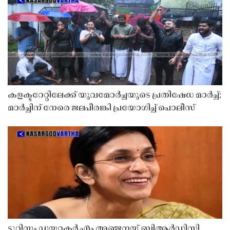
കളക്ടറേറ്റിലേക്ക് യുവമോർച്ചയുടെ പ്രതിഷേധ മാർച്ച്;
മാർച്ചിന് നേരെ ജലപീരങ്കി പ്രയോഗിച്ച് പൊലീസ്
ടൂറിസം ഡയറക്ടർ എം അഞ്ജനയ്ക്ക് ബിആർഡിസി