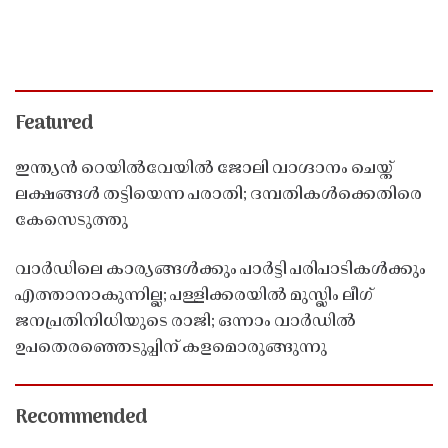
Featured
ഇന്ത്യൻ റെയിൽവേയിൽ ജോലി വാഗ്ദാനം ചെയ്ത്
ലക്ഷങ്ങൾ തട്ടിയെന്ന പരാതി; ദമ്പതികൾക്കെതിരെ
കേസെടുത്തു
വാർഡിലെ കാര്യങ്ങൾക്കും പാർട്ടി പരിപാടികൾക്കും
എത്താനാകുന്നില്ല; പള്ളിക്കരയിൽ മുസ്ലിം ലീഗ്
ജനപ്രതിനിധിയുടെ രാജി; ഒന്നാം വാർഡിൽ
ഉപതെരഞ്ഞെടുപ്പിന് കളമൊരുങ്ങുന്നു
Recommended