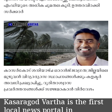
എംഡിയുടെ അധിക ചുമതല കൂടി; ഉത്തരവിറക്കി
സർക്കാർ
കാസർകോട് ശനിയാഴ്ച ഓറൻജ് ജാഗ്രത; ജില്ലയിലെ
മുഴുവൻ വിദ്യാഭ്യാസ സ്ഥാപനങ്ങൾക്കും കളക്ടർ
അവധി പ്രഖ്യാപിച്ചു, ദുരിതാശ്വാസ
പ്രവർത്തനങ്ങൾക്ക് സജ്ജമാകാൻ നിർദേശം
Kasaragod Vartha is the first
local news portal in