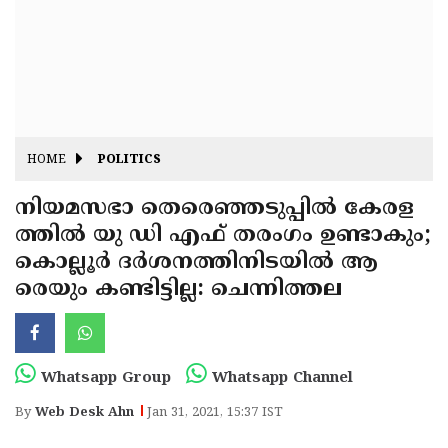
Fitr
May
Day
Eid
Al
Independence
Ad'ha
Day
Onam
HOME
POLITICS
J&K
State
നിയമസഭാ തെരെഞ്ഞടുപ്പിൽ കേരള
Haryana
ത്തിൽ യു ഡി എഫ് തരംഗം ഉണ്ടാകും;
Assembly
State
Diwali
കൊല്ലൂർ ദർശനത്തിനിടയിൽ ആ
Elections
Assembly
Christmas
രെയും കണ്ടിട്ടില്ല: ചെന്നിത്തല
Elections
New-
Year
Republic
Whatsapp Group
Whatsapp Channel
Day
Budget
By
Web Desk Ahn
Jan 31, 2021, 15:37 IST
Delhi