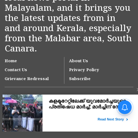
Malayalam, and it brings you
the latest updates from in
and around Kerala, especially
from the Malabar area, South
Canara.
Home
About Us
Contact Us
Privacy Policy
Grievance Redressal
Subscribe
ഓണക്കാലത്ത് 1,65,000
മെട്രിക് ടൺ അരി
പൊതുവിതരണ ശൃംഖല വഴി
നൽകും;
Copyright © 2007-
2026
Kasargodvartha
ഗോത്രവിഭാഗങ്ങൾക്കായി
'സഞ്ചരിക്കുന്ന റേഷൻ കട'
പദ്ധതിക്ക് വെള്ളരിക്കുണ്ടിൽ