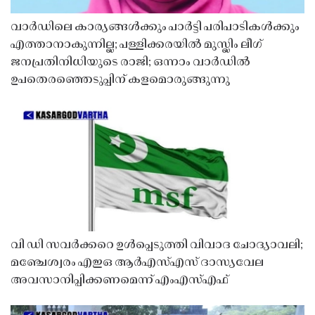
വാർഡിലെ കാര്യങ്ങൾക്കും പാർട്ടി പരിപാടികൾക്കും
എത്താനാകുന്നില്ല; പള്ളിക്കരയിൽ മുസ്ലിം ലീഗ്
ജനപ്രതിനിധിയുടെ രാജി; ഒന്നാം വാർഡിൽ
ഉപതെരഞ്ഞെടുപ്പിന് കളമൊരുങ്ങുന്നു
വി ഡി സവർക്കറെ ഉൾപ്പെടുത്തി വിവാദ ചോദ്യാവലി;
മഞ്ചേശ്വരം എഇഒ ആർഎസ്എസ് ദാസ്യവേല
അവസാനിപ്പിക്കണമെന്ന് എംഎസ്എഫ്