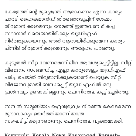
കേരളത്തിന്റെ മുഖ്യമന്ത്രി ആരാകണം എന്ന കാര്യം
പാർടി ഹൈകമാൻഡ് തിരഞ്ഞെടുപ്പിന് ശേഷം
തീരുമാനിക്കുമെന്നും നേമത്ത് ഇത്തവണ മികച്ച
സ്ഥാനാർഥിയെയായിരിക്കും യുഡിഎഫ്
നിർത്തുകയെന്നും അത് ആരായിരിക്കുമെന്ന കാര്യം
പിന്നീട് തീരുമാനിക്കുമെന്നും അദ്ദേഹം പറഞ്ഞു.
കൂടുതൽ സീറ്റ് വേണമെന്ന് ലീഗ് ആവശ്യപ്പെട്ടിട്ടില്ല. സീറ്റ്
വിഭജനം സംബന്ധിച്ച എല്ലാ കാര്യങ്ങളും യുഡിഎഫ്
ചർച്ച ചെയ്ത് തീരുമാനിക്കുകയാണ് ചെയ്യുക സീറ്റ്
വിഭജനവുമായി ബന്ധപ്പെട്ട് യുഡിഎഫിൽ ഒരു
പ്രശ്നവും ഉണ്ടാകില്ലെന്നും ചെന്നിത്തല കൂട്ടിച്ചേർത്തു.
സമ്പൽ സമൃദ്ധിയും ഐശ്വര്യവും നിറഞ്ഞ കേരളമെന്ന
മുദ്രാവാക്യം ഉയർത്തിയാണ് യാത്ര
സംഘടിപ്പിക്കുന്നതെന്നും ചെന്നിത്തല വ്യക്തമാക്കി.