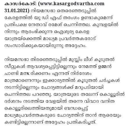
Election
Maha
കാസർകോട്: (www.kasargodvartha.com
31.01.2021)
നിയമസഭാ തെരെഞ്ഞടുപ്പിൽ
Shivarathri
International
കേരളത്തിൽ യു ഡി എഫ് തരംഗം ഉണ്ടാകുമെന്ന്
Women's
Anti-
പ്രതിപക്ഷ നേതാവ് രമേശ് ചെന്നിത്തല. കുമ്പളയിൽ
നിന്നും ആരംഭിക്കുന്ന ഐശ്വര്യ കേരള
Day
Drug
Attukal
യാത്രയ്ക്കെത്തി മാധ്യമ പ്രവർത്തകരോട്
Campaign
Pongala
Holi
സംസാരിക്കുകയായിരുന്നു അദ്ദേഹം.
2025
2025
IPL
നിയമസഭാ തിരഞ്ഞെടുപ്പിൽ മുസ്ലിം ലീഗ് കൂടുതൽ
2025
Eid
സീറ്റുകൾ ആവശ്യപ്പെട്ടിട്ടില്ലെന്നും നേമത്ത് ഉമ്മൻ
ചാണ്ടി മത്സരിക്കണം എന്നത് നിർദേശം
Al-
Waqf
മാത്രമാണെന്നും ഇക്കാര്യത്തിൽ കൂടുതൽ ചർച്ചകൾ
Fitr
Bill
Vishu
നടന്നിട്ടില്ലെന്നും ചോദ്യങ്ങൾക്ക് മറുപടിയായി
ചെന്നിത്തല പറഞ്ഞു. യാത്രയുടെ തലേന്ന് കൊല്ലൂരിൽ
2025
Controversy
Festival
Good
ദർശനം നടത്തിയ വേളയിൽ തന്നെ വിവാദ വനിത
2025
Friday
Easter
കൊല്ലൂരിലെത്തിയതുമായി ബന്ധപ്പെട്ട്
മാധ്യമപ്രവർത്തകരുടെ ചോദ്യത്തിന് താൻ ആരെയും
Observance
Sunday
By-
കണ്ടിട്ടില്ലെന്നാണ് അദ്ദേഹം പ്രതികരിച്ചത്.
2025
2025
Election
Bihar