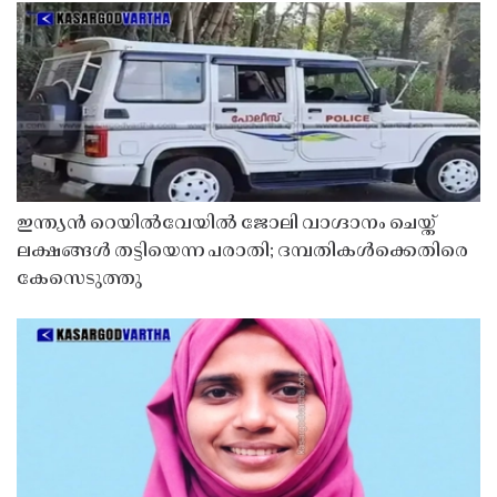
ഇന്ത്യൻ റെയിൽവേയിൽ ജോലി വാഗ്ദാനം ചെയ്ത്
ലക്ഷങ്ങൾ തട്ടിയെന്ന പരാതി; ദമ്പതികൾക്കെതിരെ
കേസെടുത്തു