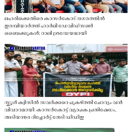
ലഹരിക്കെതിരെ കാസർകോട് നഗരത്തിൽ
ഇരമ്പിയാർത്ത് ഹാർലി ഡേവിഡ്‌സൺ
ബൈക്കുകൾ; റാലി ശ്രദ്ധേയമായി
സ്കൂൾ ക്വിസിൽ സവർക്കറെ പുകഴ്ത്തി ചോദ്യം വൻ
വിവാദമായി: കാസർകോട്ട് വ്യാപക പ്രതിഷേധം,
അടിയന്തര റിപ്പോർട്ട് തേടി ഡിഡിഇ