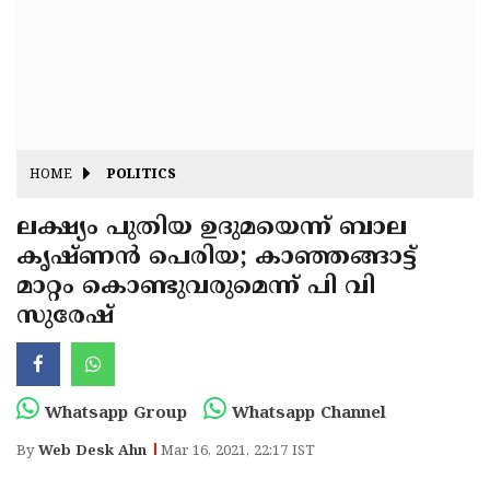
Fitr
May
Day
Eid
Al
Independence
Ad'ha
Day
Onam
HOME
POLITICS
J&K
State
ലക്ഷ്യം പുതിയ ഉദുമയെന്ന് ബാല
Haryana
കൃഷ്ണൻ പെരിയ; കാഞ്ഞങ്ങാട്ട്
Assembly
State
Diwali
മാറ്റം കൊണ്ടുവരുമെന്ന് പി വി
Elections
Assembly
Christmas
സുരേഷ്
Elections
New-
Year
Republic
Whatsapp Group
Whatsapp Channel
Day
Budget
By
Web Desk Ahn
Mar 16, 2021, 22:17 IST
Delhi