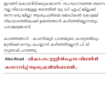
ഇറങ്ങി കൊണ്ടിരിക്കുകയാണ്. സംസ്ഥാനത്തെ തന്നെ
നല്ല നിലവാരമുള്ള തരത്തിൽ യു ഡി എഫ് ജില്ലക്ക്
തന്ന ഒരു ജില്ലാ ആശുപത്രിയെ മെഡികൽ കോളജ്
നിലവാരത്തിലേക്ക് ഉയർത്താൻ കഴിഞ്ഞില്ലെന്നതും
പരാജയമാണ്.
കാഞ്ഞങ്ങാട് - കാണിയൂർ പാതയുടെ കാര്യത്തിലും
മന്ത്രിക്ക് ഒന്നും ചെയ്യാൻ കഴിഞ്ഞില്ലെന്ന് പി വി
സുരേഷ് പറഞ്ഞു.
Also Read -
വിഷാംശം ഉള്ളിൽച്ചെന്ന നിലയിൽ
കാറോടിച്ച് ആശുപത്രിയിലെത്തി;
കളക്ടറേറ്റിലെ യുഡി ക്ലർക്കിൻ്റെ നില അതീവ
ഗുരുതരം