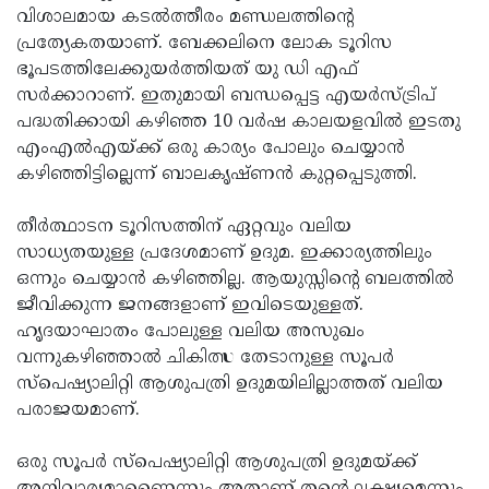
വിശാലമായ കടൽത്തീരം മണ്ഡലത്തിൻ്റെ
പ്രത്യേകതയാണ്. ബേക്കലിനെ ലോക ടൂറിസ
ഭൂപടത്തിലേക്കുയർത്തിയത് യു ഡി എഫ്
സർക്കാറാണ്. ഇതുമായി ബന്ധപ്പെട്ട എയർസ്ട്രിപ്
പദ്ധതിക്കായി കഴിഞ്ഞ 10 വർഷ കാലയളവിൽ ഇടതു
എംഎൽഎയ്ക്ക് ഒരു കാര്യം പോലും ചെയ്യാൻ
കഴിഞ്ഞിട്ടില്ലെന്ന് ബാലകൃഷ്ണൻ കുറ്റപ്പെടുത്തി.
തീർത്ഥാടന ടൂറിസത്തിന് ഏറ്റവും വലിയ
സാധ്യതയുള്ള പ്രദേശമാണ് ഉദുമ. ഇക്കാര്യത്തിലും
ഒന്നും ചെയ്യാൻ കഴിഞ്ഞില്ല. ആയുസ്സിൻ്റെ ബലത്തിൽ
ജീവിക്കുന്ന ജനങ്ങളാണ് ഇവിടെയുള്ളത്.
ഹൃദയാഘാതം പോലുള്ള വലിയ അസുഖം
വന്നുകഴിഞ്ഞാൽ ചികിത്സ തേടാനുള്ള സൂപർ
സ്പെഷ്യാലിറ്റി ആശുപത്രി ഉദുമയിലില്ലാത്തത് വലിയ
പരാജയമാണ്.
ഒരു സൂപർ സ്പെഷ്യാലിറ്റി ആശുപത്രി ഉദുമയ്ക്ക്