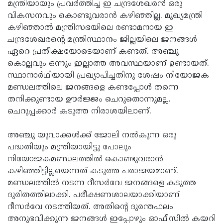
മന്ത്രിയായും പ്രവർത്തിച്ച ഇ ചന്ദ്രശേഖരൻ ഒരു
വികസനവും കൊണ്ടുവരാൻ കഴിഞ്ഞില്ല. മുഖ്യമന്ത്രി
കഴിഞ്ഞാൽ മന്ത്രിസഭയിലെ രണ്ടാമനായ ഇ
ചന്ദ്രശേഖരൻ്റെ മന്ത്രിസ്ഥാനം ജില്ലയിലെ ജനങ്ങൾ
ഏറെ പ്രതീക്ഷയോടെയാണ് കണ്ടത്. അഞ്ചു
കൊല്ലവും ഒന്നും ഇല്ലാത്ത അവസ്ഥയാണ് ഉണ്ടായത്.
സ്ഥാനാർഥിയായി പ്രഖ്യാപിച്ചതിനു ശേഷം നിയോജക
മണ്ഡലത്തിലെ ജനങ്ങളെ കണ്ടപ്പോൾ തന്നെ
തനിക്കുണ്ടായ ഊർജ്ജം ചെറുതൊന്നുമല്ല.
ചെറുപ്പക്കാർ കടുത്ത നിരാശയിലാണ്.
അഞ്ചു യുവാക്കൾക്ക് ജോലി നൽകുന്ന ഒരു
പദ്ധതിയും മന്ത്രിയായിട്ടു പോലും
നിയോജകമണ്ഡലത്തിൽ കൊണ്ടുവരാൻ
കഴിഞ്ഞിട്ടില്ലയെന്നത് കടുത്ത പരാജയമാണ്.
മണ്ഡലത്തിൽ നടന്ന റീസർവേ ജനങ്ങളെ കടുത്ത
ദുരിതത്തിലാക്കി. പരീക്ഷണശാലയാക്കിയാണ്
റീസർവേ നടത്തിയത്. അതിൻ്റെ ദുരന്തഫലം
അനുഭവിക്കുന്ന ജനങ്ങൾ ഇപ്പോഴും ഓഫീസിൽ കയറി