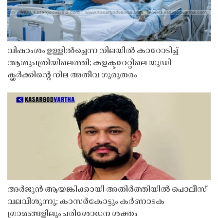
വിഷാംശം ഉള്ളിൽച്ചെന്ന നിലയിൽ കാറോടിച്ച്
ആശുപത്രിയിലെത്തി; കളക്ടറേറ്റിലെ യുഡി
ക്ലർക്കിൻ്റെ നില അതീവ ഗുരുതരം
അർജുൻ ആയങ്കിക്കായി അതിർത്തിയിൽ പൊലീസ്
വലവീശുന്നു; കാസർകോട്ടും കർണാടക
ഗ്രാമങ്ങളിലും പരിശോധന ശക്തം