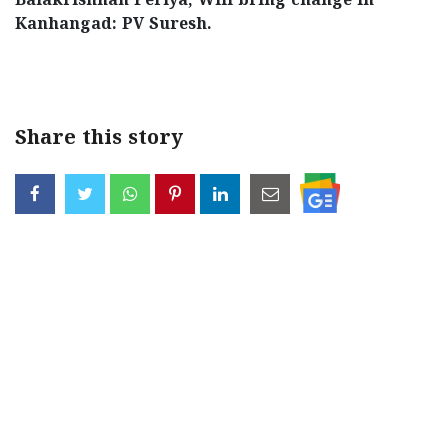
Balakrishnan Periya; Will bring change in
Kanhangad: PV Suresh.
< !- START disable copy paste -->
Share this story