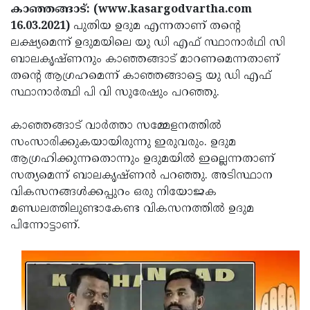
Election
Maha
കാഞ്ഞങ്ങാട്: (www.kasargodvartha.com
16.03.2021)
പുതിയ ഉദുമ എന്നതാണ് തൻ്റെ
Shivarathri
International
ലക്ഷ്യമെന്ന് ഉദുമയിലെ യു ഡി എഫ് സ്ഥാനാർഥി സി
Women's
Anti-
ബാലകൃഷ്ണനും കാഞ്ഞങ്ങാട് മാറണമെന്നതാണ്
തൻ്റെ ആഗ്രഹമെന്ന് കാഞ്ഞങ്ങാട്ടെ യു ഡി എഫ്
Day
Drug
Attukal
സ്ഥാനാർത്ഥി പി വി സുരേഷും പറഞ്ഞു.
Campaign
Pongala
Holi
കാഞ്ഞങ്ങാട് വാർത്താ സമ്മേളനത്തിൽ
2025
2025
IPL
സംസാരിക്കുകയായിരുന്നു ഇരുവരും. ഉദുമ
2025
Eid
ആഗ്രഹിക്കുന്നതൊന്നും ഉദുമയിൽ ഇല്ലെന്നതാണ്
സത്യമെന്ന് ബാലകൃഷ്ണൻ പറഞ്ഞു. അടിസ്ഥാന
Al-
Waqf
വികസനങ്ങൾക്കപ്പുറം ഒരു നിയോജക
Fitr
Bill
Vishu
മണ്ഡലത്തിലുണ്ടാകേണ്ട വികസനത്തിൽ ഉദുമ
പിന്നോട്ടാണ്.
2025
Controversy
Festival
Good
2025
Friday
Easter
Observance
Sunday
By-
2025
2025
Election
Bihar