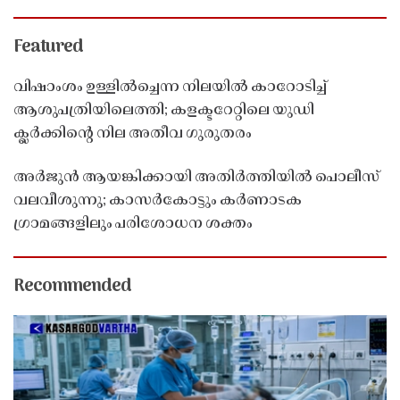
Featured
വിഷാംശം ഉള്ളിൽച്ചെന്ന നിലയിൽ കാറോടിച്ച്
ആശുപത്രിയിലെത്തി; കളക്ടറേറ്റിലെ യുഡി
ക്ലർക്കിൻ്റെ നില അതീവ ഗുരുതരം
അർജുൻ ആയങ്കിക്കായി അതിർത്തിയിൽ പൊലീസ്
വലവീശുന്നു; കാസർകോട്ടും കർണാടക
ഗ്രാമങ്ങളിലും പരിശോധന ശക്തം
Recommended