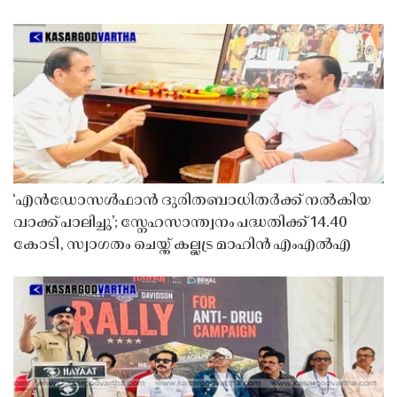
‘എൻഡോസൾഫാൻ ദുരിതബാധിതർക്ക് നൽകിയ
വാക്ക് പാലിച്ചു’; സ്നേഹസാന്ത്വനം പദ്ധതിക്ക് 14.40
കോടി, സ്വാഗതം ചെയ്ത് കല്ലട്ര മാഹിൻ എംഎൽഎ