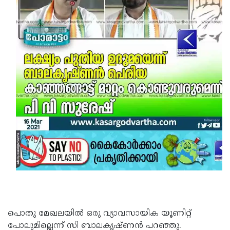
Updates
Assembly
Kerala
Polls
Local
Look
Body
Back
Election
2025
പൊതു മേഖലയിൽ ഒരു വ്യാവസായിക യൂണിറ്റ്
പോലുമില്ലെന്ന് സി ബാലകൃഷ്ണൻ പറഞ്ഞു.