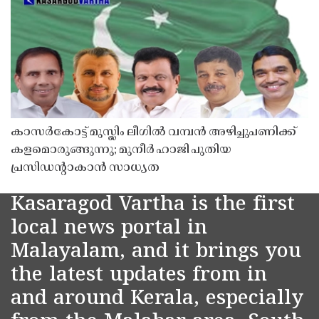
കാസർകോട്ട് മുസ്ലിം ലീഗിൽ വമ്പൻ അഴിച്ചുപണിക്ക്
കളമൊരുങ്ങുന്നു; മുനീർ ഹാജി പുതിയ
പ്രസിഡൻ്റാകാൻ സാധ്യത
Kasaragod Vartha is the first
local news portal in
Malayalam, and it brings you
the latest updates from in
and around Kerala, especially