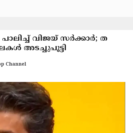
പാലിച്ച് വിജയ് സർക്കാർ; ത
ാലകൾ അടച്ചുപൂട്ടി
p Channel