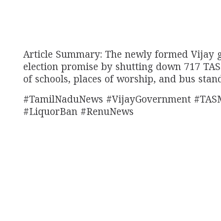
Article Summary: The newly formed Vijay g
election promise by shutting down 717 TAS
of schools, places of worship, and bus stand
#TamilNaduNews #VijayGovernment #TASM
#LiquorBan #RenuNews