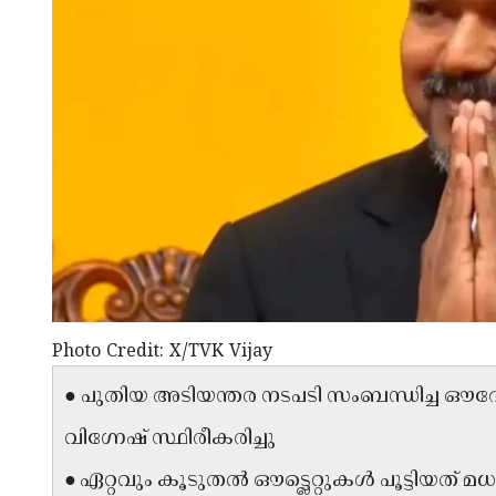
Photo Credit: X/TVK Vijay
● പുതിയ അടിയന്തര നടപടി സംബന്ധിച്ച ഔ
വിഗ്നേഷ് സ്ഥിരീകരിച്ചു
● ഏറ്റവും കൂടുതൽ ഔട്ട്ലെറ്റുകൾ പൂട്ടിയത്