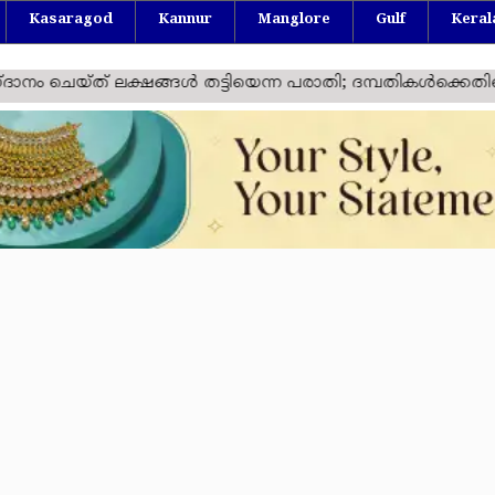
Kasaragod
Kannur
Manglore
Gulf
Keral