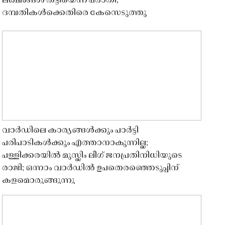
ലക്ഷങ്ങൾ തട്ടിയെന്ന പരാതി;
ദമ്പതികൾക്കെതിരെ കേസെടുത്തു
വാർഡിലെ കാര്യങ്ങൾക്കും പാർട്ടി
പരിപാടികൾക്കും എത്താനാകുന്നില്ല;
പള്ളിക്കരയിൽ മുസ്ലിം ലീഗ് ജനപ്രതിനിധിയുടെ
രാജി; ഒന്നാം വാർഡിൽ ഉപതെരഞ്ഞെടുപ്പിന്
കളമൊരുങ്ങുന്നു