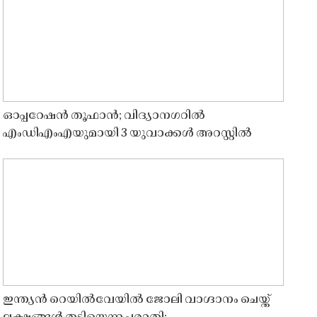
ഓപ്പറേഷൻ തൂഫാൻ; വിദ്യാനഗറിൽ
എംഡിഎംഎയുമായി 3 യുവാക്കൾ അറസ്റ്റിൽ
ഇന്ത്യൻ റെയിൽവേയിൽ ജോലി വാഗ്ദാനം ചെയ്ത്