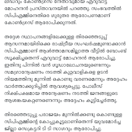
ലീഡറും കോൺഗ്രസ് നേതാവുമായ എറുവാട്ട്
മോഹനൻ പ്രസ്താവനയിൽ പറഞ്ഞു. സംഭവത്തിൽ
സിപിഎമ്മിനെതിരെ ഗുരുതര ആരോപണമാണ്
കോൺഗ്രസ്‌ ആരോപിക്കുന്നത്.
തദ്ദേശ സ്ഥാപനങ്ങളിലേക്കുള്ള തിരഞ്ഞെടുപ്പ്‌
ആസന്നമായിരിക്കെ രാഷ്ട്രീയ സംഘർഷമുണ്ടാക്കാൻ
സിപിഎമ്മാണ് ആൾത്താമസമില്ലാത്ത വീട്ടിൽ ബോംബ്‌
സൂക്ഷിച്ചതെന്ന് എറുവാട്ട്‌ മോഹനൻ ആരോപിച്ചു.
ഇതിനു പിന്നിൽ വൻ ഗൂഡാലോചനയുണ്ടെന്നും
സമഗ്രാന്വേഷണം നടത്തി കുറ്റവാളികളെ ഉടൻ
നിയമത്തിനു മുന്നിൽ കൊണ്ടു വരണമെന്നും അദ്ദേഹം
വാർത്താക്കുറിപ്പിൽ ആവശ്യപ്പെട്ടു. പോലീസ്
നിക്ഷ്പക്ഷമായ അന്വേഷണം നടത്തി ജനങ്ങളുടെ
ആശങ്കയകറ്റണണെന്നും അദ്ദേഹം കൂട്ടിച്ചേർത്തു.
തിരഞ്ഞെടുപ്പു പരാജയം മുന്നിൽക്കണ്ടു കൊണ്ടുള്ള
സിപിഎമ്മിൻ്റെ കോപ്പുകൂട്ടലാണിതെന്ന് യുവമോർച്ച
ജില്ലാ സെക്രട്ടറി ടി ടി സാഗറും ആരോപിച്ചു.