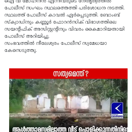
ഐ വി മോഹനൻ എന്നിവരുടെ നേതൃത്വത്തിൽ
Updates
Assembly
പോലീസ് സംഘം സ്ഥലത്തെത്തി പരിശോധന നടത്തി.
Kerala
സ്ഥലത്ത് പോലീസ് കാവൽ ഏർപ്പെടുത്തി. ബോംബ്
Polls
Local
Look
സ്ക്വാഡിനും കണ്ണൂർ ഫോറൻസിക് വിഭാഗത്തിലെ
Body
Back
സയന്റിഫിക് അസിസ്റ്റന്റിനും വിവരം കൈമാറിയതായി
പോലീസ് അറിയിച്ചു.
Election
2025
സംഭവത്തിൽ നീലേശ്വരം പോലീസ് സ്വമേധയാ
കേസെടുത്തു.