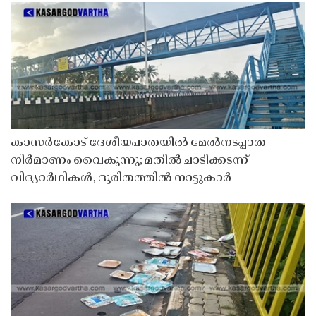
കാസർകോട് ദേശീയപാതയിൽ മേൽനടപ്പാത
നിർമാണം വൈകുന്നു; മതിൽ ചാടിക്കടന്ന്
വിദ്യാർഥികൾ, ദുരിതത്തിൽ നാട്ടുകാർ