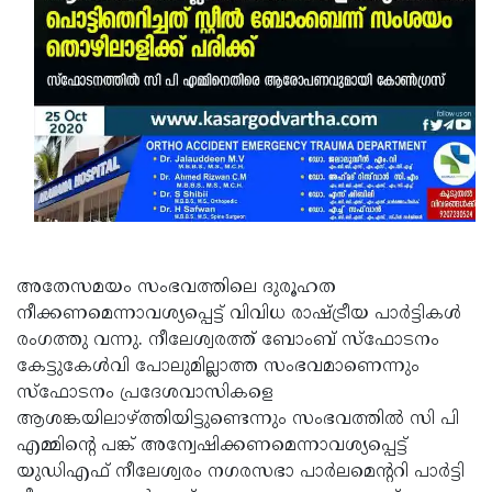
അതേസമയം സംഭവത്തിലെ ദുരൂഹത
നീക്കണമെന്നാവശ്യപ്പെട്ട് വിവിധ രാഷ്ട്രീയ പാർട്ടികൾ
രംഗത്തു വന്നു. നീലേശ്വരത്ത് ബോംബ് സ്ഫോടനം
കേട്ടുകേൾവി പോലുമില്ലാത്ത സംഭവമാണെന്നും
സ്ഫോടനം പ്രദേശവാസികളെ
ആശങ്കയിലാഴ്ത്തിയിട്ടുണ്ടെന്നും സംഭവത്തിൽ സി പി
എമ്മിൻ്റെ പങ്ക് അന്വേഷിക്കണമെന്നാവശ്യപ്പെട്ട്
യുഡിഎഫ് നീലേശ്വരം നഗരസഭാ പാർലമെന്ററി പാർട്ടി