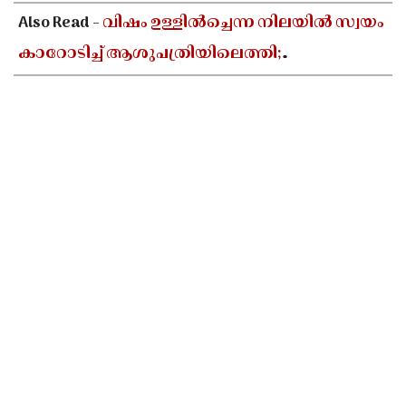
Also Read -
വിഷം ഉള്ളിൽച്ചെന്ന നിലയിൽ സ്വയം
കാറോടിച്ച് ആശുപത്രിയിലെത്തി;
ചികിത്സയിലായിരുന്ന കലക്ട്രേറ്റ് ജീവനക്കാരി
മരിച്ചു