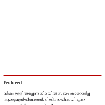
Featured
വിഷം ഉള്ളിൽച്ചെന്ന നിലയിൽ സ്വയം കാറോടിച്ച്
ആശുപത്രിയിലെത്തി; ചികിത്സയിലായിരുന്ന