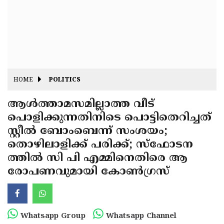
Fitr
May
Day
Eid
Al
Independence
Ad'ha
Day
Onam
HOME
POLITICS
J&K
State
ആൾത്താമസമില്ലാത്ത വീട്
Haryana
പൊളിക്കുന്നതിനിടെ പൊട്ടിതെറിച്ചത്
Assembly
State
Diwali
സ്റ്റീൽ ബോംബെന്ന് സംശയം;
Elections
Assembly
Christmas
തൊഴിലാളിക്ക് പരിക്ക്; സ്ഫോടന
Elections
ത്തിൽ സി പി എമ്മിനെതിരെ ആ
New-
രോപണവുമായി കോൺഗ്രസ്
Year
Republic
Day
Budget
Delhi
Whatsapp Group
Whatsapp Channel