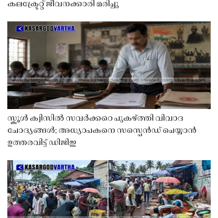
കലക്ട്രേറ്റ് ജീവനക്കാരി മരിച്ചു
സ്കൂൾ ക്വിസിൽ സവർക്കറെ പുകഴ്ത്തി വിവാദ
ചോദ്യങ്ങൾ; അധ്യാപകനെ സസ്പെൻഡ് ചെയ്യാൻ
ഉത്തരവിട്ട് ഡിജിഇ