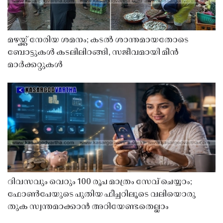
മഴയ്ക്ക് നേരിയ ശമനം; കടൽ ശാന്തമായതോടെ
ബോട്ടുകൾ കടലിലിറങ്ങി, സജീവമായി മീൻ
മാർക്കറ്റുകൾ
ദിവസവും വെറും 100 രൂപ മാത്രം സേവ് ചെയ്യാം;
ഫോൺപേയുടെ പുതിയ ഫീച്ചറിലൂടെ വലിയൊരു
തുക സ്വന്തമാക്കാൻ അറിയേണ്ടതെല്ലാം