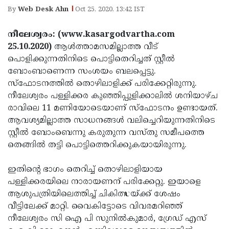
Election
Maha
By
Web Desk Ahn
Oct 25, 2020, 13:42 IST
Shivarathri
International
നീലേശ്വരം: (www.kasargodvartha.com
Women's
Anti-
25.10.2020)
ആൾത്താമസമില്ലാത്ത വീട്
Day
Drug
പൊളിക്കുന്നതിനിടെ പൊട്ടിതെറിച്ചത് സ്റ്റീൽ
Attukal
ബോംബാണെന്ന സംശയം ബലപ്പെട്ടു.
Campaign
Pongala
Holi
സ്ഫോടനത്തിൽ തൊഴിലാളിക്ക് പരിക്കേറ്റിരുന്നു.
2025
2025
നീലേശ്വരം പള്ളിക്കര കുഞ്ഞിപ്പുളിക്കാലിൽ ശനിയാഴ്‌ച
IPL
രാവിലെ 11 മണിയോടെയാണ് സ്ഫോടനം ഉണ്ടായത്.
2025
Eid
ആവശ്യമില്ലാത്ത സാധനങ്ങൾ വലിച്ചെറിയുന്നതിനിടെ
Al-
സ്റ്റീൽ ബോംബെന്നു കരുതുന്ന വസ്തു സമീപത്തെ
Waqf
തെങ്ങിൽ തട്ടി പൊട്ടിത്തെറിക്കുകയായിരുന്നു.
Fitr
Bill
Vishu
2025
Controversy
Festival
ഇതിന്റെ ഭാഗം തെറിച്ച് തൊഴിലാളിയായ
Good
പള്ളിക്കരയിലെ നാരായണന് പരിക്കേറ്റു. ഇയാളെ
2025
Friday
Easter
ആശുപത്രിയിലെത്തിച്ച് ചികിത്സയ്ക്ക് ശേഷം
Observance
Sunday
വീട്ടിലേക്ക് മാറ്റി. വൈകിട്ടോടെ വിവരമറിഞ്ഞ്
By-
നീലേശ്വരം സി ഐ പി സുനിൽകുമാർ, ഗ്രേഡ് എസ്
2025
2025
Election
Bihar