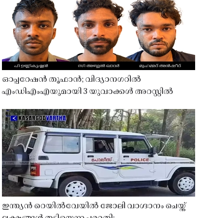
ഓപ്പറേഷൻ തൂഫാൻ; വിദ്യാനഗറിൽ
എംഡിഎംഎയുമായി 3 യുവാക്കൾ അറസ്റ്റിൽ
ഇന്ത്യൻ റെയിൽവേയിൽ ജോലി വാഗ്ദാനം ചെയ്ത്