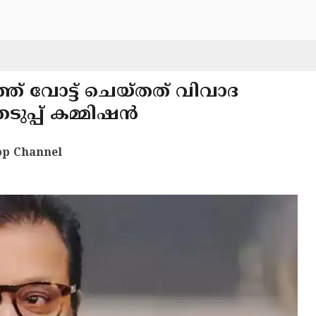
് വോട്ട് ചെയ്തത് വിവാദ
െടുപ്പ് കമ്മിഷൻ
p Channel