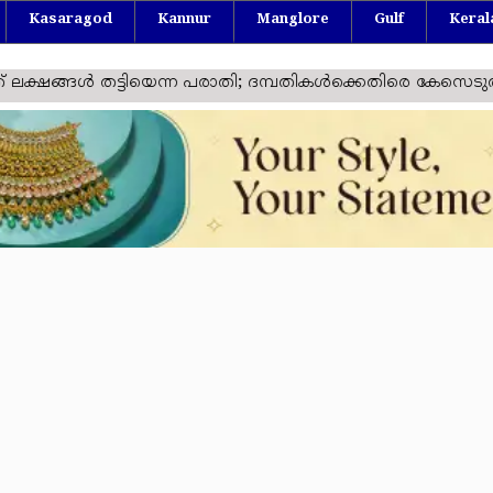
Kasaragod
Kannur
Manglore
Gulf
Keral