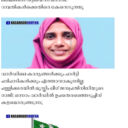
ലക്ഷങ്ങൾ തട്ടിയെന്ന പരാതി;
ദമ്പതികൾക്കെതിരെ കേസെടുത്തു
വാർഡിലെ കാര്യങ്ങൾക്കും പാർട്ടി
പരിപാടികൾക്കും എത്താനാകുന്നില്ല;
പള്ളിക്കരയിൽ മുസ്ലിം ലീഗ് ജനപ്രതിനിധിയുടെ
രാജി; ഒന്നാം വാർഡിൽ ഉപതെരഞ്ഞെടുപ്പിന്
കളമൊരുങ്ങുന്നു