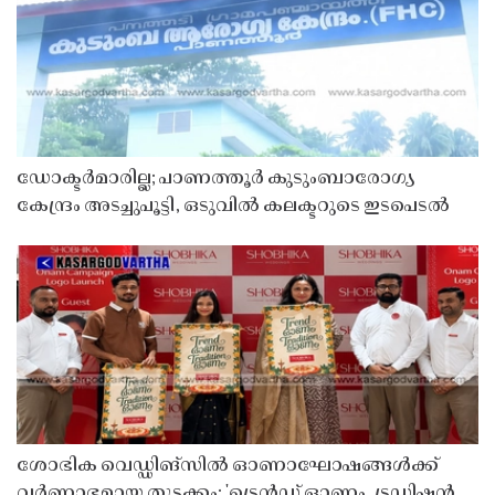
ഡോക്ടർമാരില്ല; പാണത്തൂർ കുടുംബാരോഗ്യ
കേന്ദ്രം അടച്ചുപൂട്ടി, ഒടുവിൽ കലക്ടറുടെ ഇടപെടൽ
ശോഭിക വെഡ്ഡിങ്സിൽ ഓണാഘോഷങ്ങൾക്ക്
വർണാഭമായ തുടക്കം; 'ട്രെൻഡ് ഓണം, ട്രഡിഷൻ