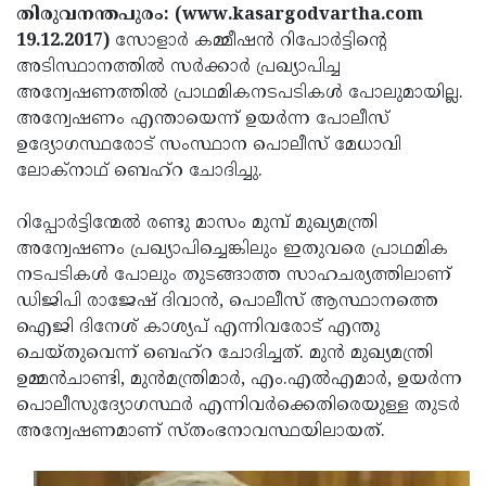
Election
Maha
തിരുവനന്തപുരം: (www.kasargodvartha.com
19.12.2017)
സോളാര്‍ കമ്മീഷന്‍ റിപോര്‍ട്ടിന്റെ
Shivarathri
International
അടിസ്ഥാനത്തില്‍ സര്‍ക്കാര്‍ പ്രഖ്യാപിച്ച
Women's
Anti-
അന്വേഷണത്തില്‍ പ്രാഥമികനടപടികള്‍ പോലുമായില്ല.
അന്വേഷണം എന്തായെന്ന് ഉയര്‍ന്ന പോലീസ്
Day
Drug
Attukal
ഉദ്യോഗസ്ഥരോട് സംസ്ഥാന പൊലീസ് മേധാവി
Campaign
Pongala
Holi
ലോക്‌നാഥ് ബെഹ്‌റ ചോദിച്ചു.
2025
2025
IPL
റിപ്പോര്‍ട്ടിന്മേല്‍ രണ്ടു മാസം മുമ്പ് മുഖ്യമന്ത്രി
2025
Eid
അന്വേഷണം പ്രഖ്യാപിച്ചെങ്കിലും ഇതുവരെ പ്രാഥമിക
നടപടികള്‍ പോലും തുടങ്ങാത്ത സാഹചര്യത്തിലാണ്
Al-
Waqf
ഡിജിപി രാജേഷ് ദിവാന്‍, പൊലീസ് ആസ്ഥാനത്തെ
Fitr
Bill
Vishu
ഐജി ദിനേശ് കാശ്യപ് എന്നിവരോട് എന്തു
ചെയ്തുവെന്ന് ബെഹ്‌റ ചോദിച്ചത്. മുന്‍ മുഖ്യമന്ത്രി
2025
Controversy
Festival
Good
ഉമ്മന്‍ചാണ്ടി, മുന്‍മന്ത്രിമാര്‍, എം.എല്‍എമാര്‍, ഉയര്‍ന്ന
2025
Friday
Easter
പൊലീസുദ്യോഗസ്ഥര്‍ എന്നിവര്‍ക്കെതിരെയുള്ള തുടര്‍
അന്വേഷണമാണ് സ്തംഭനാവസ്ഥയിലായത്.
Observance
Sunday
By-
2025
2025
Election
Bihar