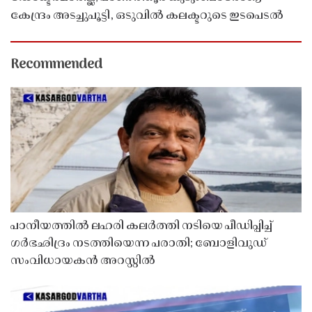
കേന്ദ്രം അടച്ചുപൂട്ടി, ഒടുവിൽ കലക്ടറുടെ ഇടപെടൽ
Recommended
പാനീയത്തിൽ ലഹരി കലർത്തി നടിയെ പീഡിപ്പിച്ച്
ഗർഭഛിദ്രം നടത്തിയെന്ന പരാതി; ബോളിവുഡ്
സംവിധായകൻ അറസ്റ്റിൽ