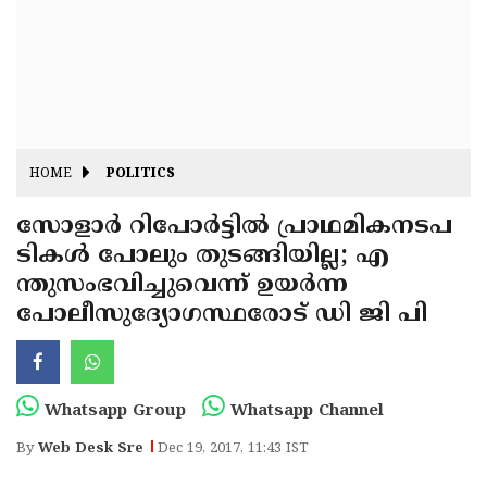
Fitr
May
Day
Eid
Al
Independence
Ad'ha
Day
Onam
HOME
POLITICS
J&K
State
സോളാര്‍ റിപോര്‍ട്ടില്‍ പ്രാഥമികനടപ
Haryana
ടികള്‍ പോലും തുടങ്ങിയില്ല; എ
Assembly
State
Diwali
ന്തുസംഭവിച്ചുവെന്ന് ഉയര്‍ന്ന
Elections
Assembly
Christmas
പോലീസുദ്യോഗസ്ഥരോട് ഡി ജി പി
Elections
New-
Year
Republic
Whatsapp Group
Whatsapp Channel
Day
Budget
By
Web Desk Sre
Dec 19, 2017, 11:43 IST
Delhi