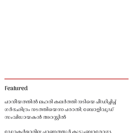
Featured
പാനീയത്തിൽ ലഹരി കലർത്തി നടിയെ പീഡിപ്പിച്ച്
ഗർഭഛിദ്രം നടത്തിയെന്ന പരാതി; ബോളിവുഡ്
സംവിധായകൻ അറസ്റ്റിൽ
ഡോക്ടർമാരില്ല; പാണത്തൂർ കുടുംബാരോഗ്യ