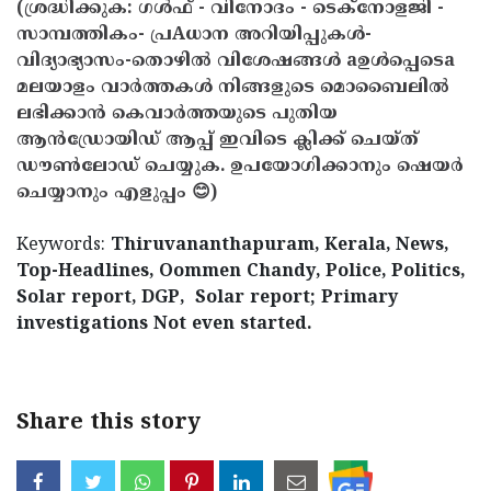
(ശ്രദ്ധിക്കുക: ഗൾഫ് - വിനോദം - ടെക്നോളജി -
സാമ്പത്തികം- പ്രAധാന അറിയിപ്പുകൾ-
വിദ്യാഭ്യാസം-തൊഴിൽ വിശേഷങ്ങൾ aഉൾപ്പെടെa
മലയാളം വാർത്തകൾ നിങ്ങളുടെ മൊബൈലിൽ
ലഭിക്കാൻ കെവാർത്തയുടെ പുതിയ
ആൻഡ്രോയിഡ് ആപ്പ് ഇവിടെ ക്ലിക്ക് ചെയ്ത്
ഡൗൺലോഡ് ചെയ്യുക. ഉപയോഗിക്കാനും ഷെയർ
ചെയ്യാനും എളുപ്പം 😊)
Keywords:
Thiruvananthapuram, Kerala, News,
Top-Headlines, Oommen Chandy, Police, Politics,
Solar report, DGP, Solar report; Primary
investigations Not even started.
Share this story