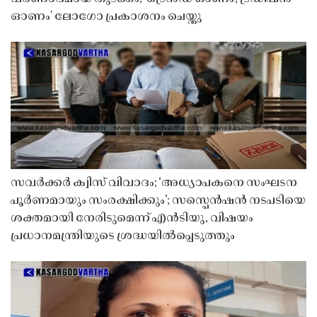
ഓണം' ലോഗോ പ്രകാശനം ചെയ്തു
സവർക്കർ ക്വിസ് വിവാദം; ‘അധ്യാപകനെ സംഘടന
പൂർണമായും സംരക്ഷിക്കും’; സസ്പെൻഷൻ നടപടിയെ
ശക്തമായി നേരിടുമെന്ന് എൻടിയു, വിഷയം
പ്രധാനമന്ത്രിയുടെ ശ്രദ്ധയിൽപ്പെടുത്തും