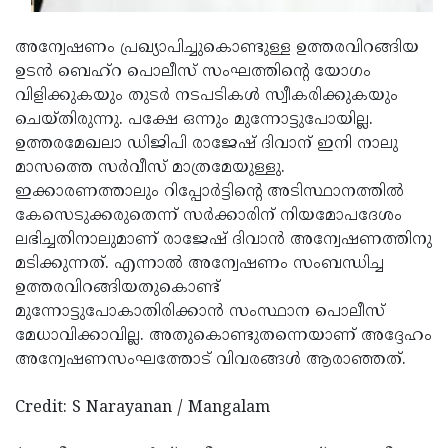
അന്വേഷണം പ്രഖ്യാപിച്ചുകൊണ്ടുള്ള ഉത്തരവിറങ്ങിയ
ഉടന്‍ ബെഹ്‌റ പൊലീസ് സംഘത്തിന്റെ യോഗം
വിളിക്കുകയും തുടര്‍ നടപടികള്‍ സ്വീകരിക്കുകയും
ചെയ്തിരുന്നു. പക്ഷേ ഒന്നും മുന്നോട്ടുപോയില്ല.
ഉത്തരമേഖലാ ഡിജിപി രാജേഷ് ദിവാന് ഇനി നാലു
മാസത്തെ സര്‍വീസ് മാത്രമേയുള്ളു.
ഇക്കാരണത്താലും റിപ്പോര്‍ട്ടിന്റെ അടിസ്ഥാനത്തില്‍
കേസെടുക്കരുതെന്ന് സര്‍ക്കാരിന് നിയമോപദേശം
ലഭിച്ചതിനാലുമാണ് രാജേഷ് ദിവാന്‍ അന്വേഷണത്തിനു
മടിക്കുന്നത്. എന്നാല്‍ അന്വേഷണം സംബന്ധിച്ച
ഉത്തരവിറങ്ങിയതുകൊണ്ട്
മുന്നോട്ടുപോകാതിരിക്കാന്‍ സംസ്ഥാന പൊലീസ്
മേധാവിക്കാവില്ല. അതുകൊണ്ടുതന്നെയാണ് അദ്ദേഹം
അന്വേഷണസംഘത്തോട് വിവരങ്ങള്‍ ആരാഞ്ഞത്.
Credit: S Narayanan / Mangalam