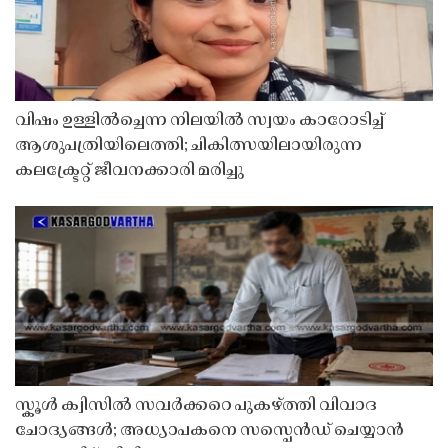
വിഷം ഉള്ളിൽച്ചെന്ന നിലയിൽ സ്വയം കാറോടിച്ച്
ആശുപത്രിയിലെത്തി; ചികിത്സയിലായിരുന്ന
കലക്ട്രേറ്റ് ജീവനക്കാരി മരിച്ചു
സ്കൂൾ ക്വിസിൽ സവർക്കറെ പുകഴ്ത്തി വിവാദ
ചോദ്യങ്ങൾ; അധ്യാപകനെ സസ്പെൻഡ് ചെയ്യാൻ