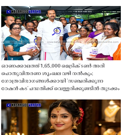
ഓണക്കാലത്ത് 1,65,000 മെട്രിക് ടൺ അരി
പൊതുവിതരണ ശൃംഖല വഴി നൽകും;
ഗോത്രവിഭാഗങ്ങൾക്കായി 'സഞ്ചരിക്കുന്ന
റേഷൻ കട' പദ്ധതിക്ക് വെള്ളരിക്കുണ്ടിൽ തുടക്കം