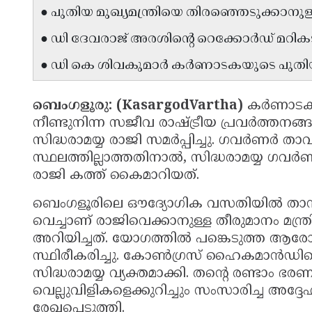
● പുതിയ മുഖ്യമന്ത്രിയെ തിരഞ്ഞെടുക്കാനുള
● ഡി ദേവരാജ് അരശിൻ്റെ റെക്കോർഡ് മറികടന
● ഡി കെ ശിവകുമാർ കർണാടകയുടെ പുതിയ 
ബെംഗളൂരു: (KasargodVartha)
കർണാടക ര
നീണ്ടുനിന്ന സജീവ രാഷ്ട്രീയ പ്രവർത്തനങ്ങൾ
സിദ്ധരാമയ്യ രാജി സമർപ്പിച്ചു. ഗവർണർ താവ
സ്ഥലത്തില്ലാത്തതിനാൽ, സിദ്ധരാമയ്യ ഗവർണറ
രാജി കത്ത് കൈമാറിയത്.
ബെംഗളൂരിലെ ഔദ്യോഗിക വസതിയിൽ താൻ 
വെച്ചാണ് രാജിവെക്കാനുള്ള തീരുമാനം മന
അറിയിച്ചത്. യോഗത്തിൽ പങ്കെടുത്ത ആരോഗ്യ 
സ്ഥിരീകരിച്ചു. കോൺഗ്രസ് ഹൈകമാൻഡിൻ്റ
സിദ്ധരാമയ്യ വ്യക്തമാക്കി. തൻ്റെ രണ്ടാം ഭര
വെല്ലുവിളികളെക്കുറിച്ചും സംസാരിച്ച അദ്
രേഖപ്പെടുത്തി.