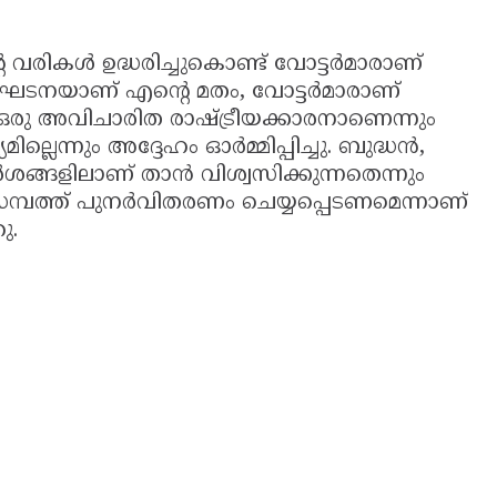
 വരികൾ ഉദ്ധരിച്ചുകൊണ്ട് വോട്ടർമാരാണ്
ണഘടനയാണ് എൻ്റെ മതം, വോട്ടർമാരാണ്
 ഒരു അവിചാരിത രാഷ്ട്രീയക്കാരനാണെന്നും
മില്ലെന്നും അദ്ദേഹം ഓർമ്മിപ്പിച്ചു. ബുദ്ധൻ,
ങളിലാണ് താൻ വിശ്വസിക്കുന്നതെന്നും
മ്പത്ത് പുനർവിതരണം ചെയ്യപ്പെടണമെന്നാണ്
ു.