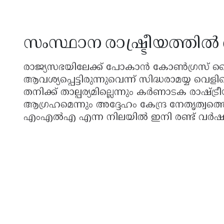
സംസ്ഥാന രാഷ്ട്രീയത്തിൽ 
രാജ്യസഭയിലേക്ക് പോകാൻ കോൺഗ്രസ് 
ആവശ്യപ്പെട്ടിരുന്നുവെന്ന് സിദ്ധരാമയ്യ വെള
തനിക്ക് താല്പര്യമില്ലെന്നും കർണാടക രാഷ
ആഗ്രഹമെന്നും അദ്ദേഹം കേന്ദ്ര നേതൃത്വത്
എംഎൽഎ എന്ന നിലയിൽ ഇനി രണ്ട് വർഷത്ത