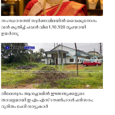
സംസ്ഥാനത്ത് സ്വർണവിലയിൽ വൈകുന്നേരം
വൻ കുതിപ്പ്; പവൻ വില 1,10,920 രൂപയായി
ഉയർന്നു
നീലേശ്വരം ആനച്ചാലിൽ ഇഴജന്തുക്കളുടെ
താവളമായി ഇ എം എസ് ടൗൺഹാൾ പരിസരം;
ദുരിതം പേറി നാട്ടുകാർ