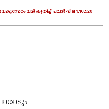
ന്നേരം വൻ കുതിപ്പ്; പവൻ വില 1,10,920
ോരാടും