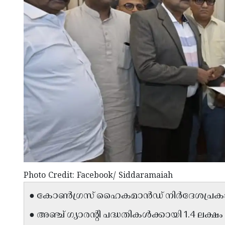
Photo Credit: Facebook/ Siddaramaiah
● കോൺഗ്രസ് ഹൈകമാൻഡ് നിർദേശപ്രകാരമാണ
● അഞ്ച് ഗ്യാരൻ്റി പദ്ധതികൾക്കായി 1.4 ലക്ഷ