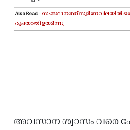
Also Read -
സംസ്ഥാനത്ത് സ്വർണവിലയിൽ വൈകു
രൂപയായി ഉയർന്നു
അവസാന ശ്വാസം വരെ പ