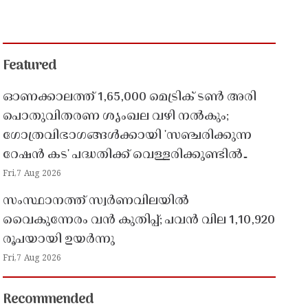
Featured
ഓണക്കാലത്ത് 1,65,000 മെട്രിക് ടൺ അരി
പൊതുവിതരണ ശൃംഖല വഴി നൽകും;
ഗോത്രവിഭാഗങ്ങൾക്കായി 'സഞ്ചരിക്കുന്ന
റേഷൻ കട' പദ്ധതിക്ക് വെള്ളരിക്കുണ്ടിൽ
തുടക്കം
Fri,7 Aug 2026
സംസ്ഥാനത്ത് സ്വർണവിലയിൽ
വൈകുന്നേരം വൻ കുതിപ്പ്; പവൻ വില 1,10,920
രൂപയായി ഉയർന്നു
Fri,7 Aug 2026
Recommended