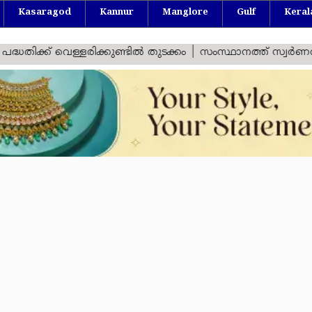
Kasaragod
Kannur
Manglore
Gulf
Keral