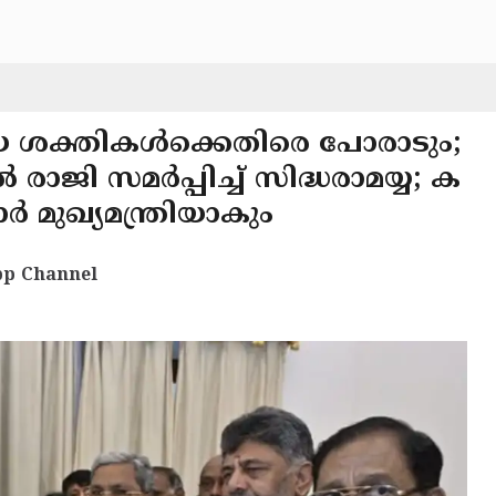
ശക്തികൾക്കെതിരെ പോരാടും;
ാജി സമർപ്പിച്ച് സിദ്ധരാമയ്യ; ക
ുഖ്യമന്ത്രിയാകും
p Channel