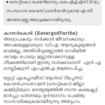
● സെറ്റ്‌കോ ചെയർമാനും കെ.എച്ച്.എസ്.ടി.യു
Updates
Assembly
Kerala
സംസ്ഥാന വൈസ് പ്രസിഡൻറുമായ എ.സി
Polls
Local
Look
അത്താഉല്ല അധ്യക്ഷനായിരുന്നു.
Body
Back
Election
2025
കാസർകോട്: (KasargodVartha)
അധ്യാപകരും സർക്കാർ ജീവനക്കാരും
അടക്കമുള്ളവരുടെ ഡി.എ. ആനുകൂല്യങ്ങൾ
മാത്രമല്ല, അതിവിദൂരമല്ലാത്ത ഭാവിയിൽ
ശമ്പളം പോലും ഇല്ലാതാക്കാനുള്ള
നീക്കത്തിലാണ് ഇടതു സർക്കാരെന്ന് എൻ എ
നെല്ലിക്കുന്ന് എംഎൽഎ ആരോപിച്ചു.
സ്റ്റേറ്റ് എംപ്ലോയീസ് ആൻഡ് ടീച്ചേഴ്സ്
കോൺഫഡറേഷൻ (സെറ്റ്‌കോ) ജില്ലാ
കമ്മിറ്റിയുടെ നേതൃത്വത്തിൽ നടന്ന കലക്ട്രേറ്റ്
മാർച്ചും ധർണയും ഉദ്ഘാടനം ചെയ്തു
സംസാരിക്കുകയായിരുന്നു അദ്ദേഹം.