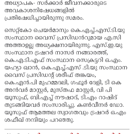
അധ്യാപക- സർക്കാർ ജീവനക്കാരുടെ
അവകാശനിഷേധങ്ങളിൽ
പ്രതിഷേധിച്ചായിരുന്നു സമരം.
സെറ്റ്‌കോ ചെയർമാനും കെ.എച്ച്.എസ്.ടി.യു
സംസ്ഥാന വൈസ് പ്രസിഡൻറുമായ എ.സി
അത്താഉല്ല അധ്യക്ഷനായിരുന്നു. എസ്.ഇ.യു
സംസ്ഥാന ട്രഷറർ നാസർ നങ്ങാരത്ത്,
കെ.എ.ടി.എഫ് സംസ്ഥാന സെക്രട്ടറി ഒ.എം.
യഹ്യാ ഖാൻ, കെ.എച്ച്.എസ് .ടി.യു സംസ്ഥാന
വൈസ് പ്രസിഡൻ്റ് ശരീഫ് തങ്കയം,
കെ.എൻ.പി മുഹമ്മദലി, ഗഫൂർ ദേളി, ടി കെ
അൻവർ മാസ്റ്റർ, മുസ്തഫ മാസ്റ്റർ, വി പി
യൂസുഫ്, ബി.എച്ച് നൗഷാദ്, ടി.എം റാഷിദ്
തുടങ്ങിയവർ സംസാരിച്ചു. കൺവീനർ ഡോ.
യൂസുഫ് ആമത്തല സ്വാഗതവും ട്രഷറർ ഒ.എം
ശഫീഖ് നന്ദിയും പറഞ്ഞു.