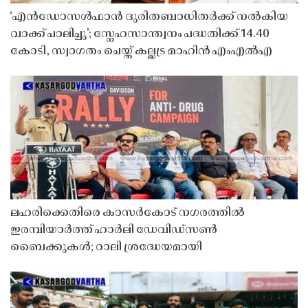
‘എൻഡോസൾഫാൻ ദുരിതബാധിതർക്ക് നൽകിയ
വാക്ക് പാലിച്ചു’; സ്നേഹസാന്ത്വനം പദ്ധതിക്ക് 14.40
കോടി, സ്വാഗതം ചെയ്ത് കല്ലട്ര മാഹിൻ എംഎൽഎ
ലഹരിക്കെതിരെ കാസർകോട് നഗരത്തിൽ
ഇരമ്പിയാർത്ത് ഹാർലി ഡേവിഡ്‌സൺ
ബൈക്കുകൾ; റാലി ശ്രദ്ധേയമായി