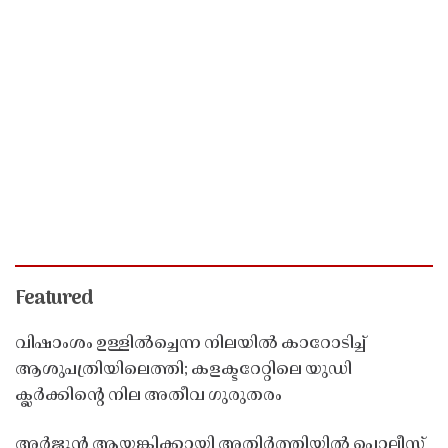
Featured
വിഷാംശം ഉള്ളിൽച്ചെന്ന നിലയിൽ കാറോടിച്ച്
ആശുപത്രിയിലെത്തി; കളക്ടറേറ്റിലെ യുഡി
ക്ലർക്കിൻ്റെ നില അതീവ ഗുരുതരം
അർജുൻ ആയങ്കിക്കായി അതിർത്തിയിൽ പൊലീസ്