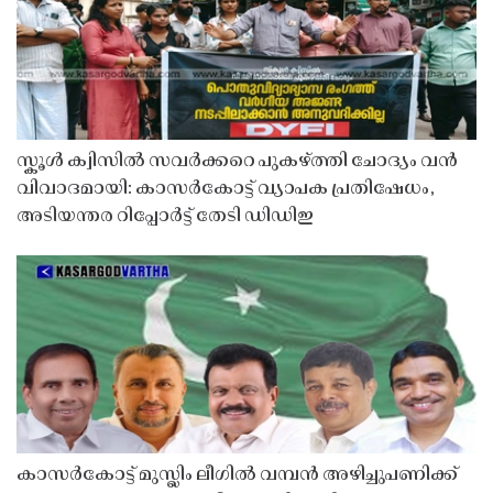
സ്കൂൾ ക്വിസിൽ സവർക്കറെ പുകഴ്ത്തി ചോദ്യം വൻ
വിവാദമായി: കാസർകോട്ട് വ്യാപക പ്രതിഷേധം,
അടിയന്തര റിപ്പോർട്ട് തേടി ഡിഡിഇ
കാസർകോട്ട് മുസ്ലിം ലീഗിൽ വമ്പൻ അഴിച്ചുപണിക്ക്