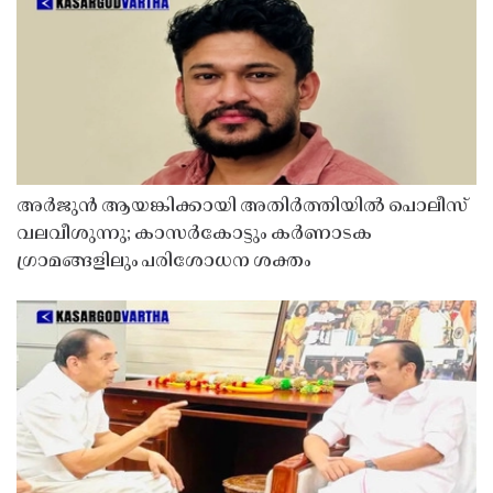
അർജുൻ ആയങ്കിക്കായി അതിർത്തിയിൽ പൊലീസ്
വലവീശുന്നു; കാസർകോട്ടും കർണാടക
ഗ്രാമങ്ങളിലും പരിശോധന ശക്തം