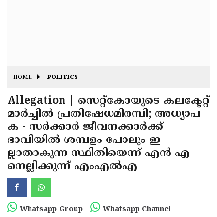
Fitr
May
Day
Eid
Al
Independence
Ad'ha
Day
Onam
HOME
POLITICS
J&K
State
Allegation | സെറ്റ്‌കോയുടെ കലക്ടേറ്റ്
Haryana
മാർച്ചിൽ പ്രതിഷേധമിരമ്പി; അധ്യാപ
Assembly
State
Diwali
ക - സർക്കാർ ജീവനക്കാർക്ക്
Elections
Assembly
Christmas
ഭാവിയിൽ ശമ്പളം പോലും ഇ
Elections
ല്ലാതാകുന്ന സ്ഥിതിയെന്ന് എൻ എ
New-
നെല്ലിക്കുന്ന് എംഎൽഎ
Year
Republic
Day
Budget
Delhi
Whatsapp Group
Whatsapp Channel