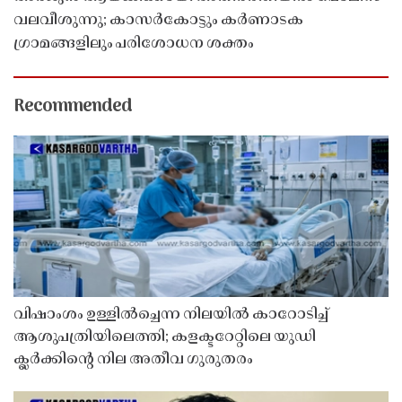
വലവീശുന്നു; കാസർകോട്ടും കർണാടക
ഗ്രാമങ്ങളിലും പരിശോധന ശക്തം
Recommended
വിഷാംശം ഉള്ളിൽച്ചെന്ന നിലയിൽ കാറോടിച്ച്
ആശുപത്രിയിലെത്തി; കളക്ടറേറ്റിലെ യുഡി
ക്ലർക്കിൻ്റെ നില അതീവ ഗുരുതരം