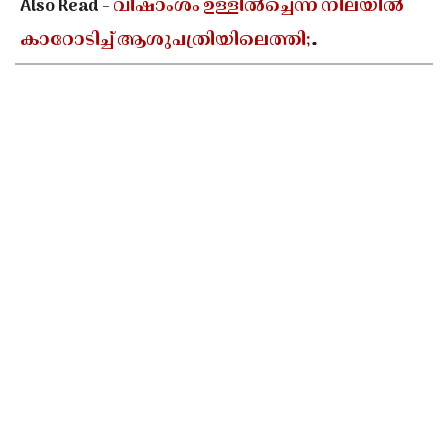
Also Read -
വിഷാംശം ഉള്ളിൽച്ചെന്ന നിലയിൽ
കാറോടിച്ച് ആശുപത്രിയിലെത്തി;
കളക്ടറേറ്റിലെ യുഡി ക്ലർക്കിൻ്റെ നില അതീവ
ഗുരുതരം