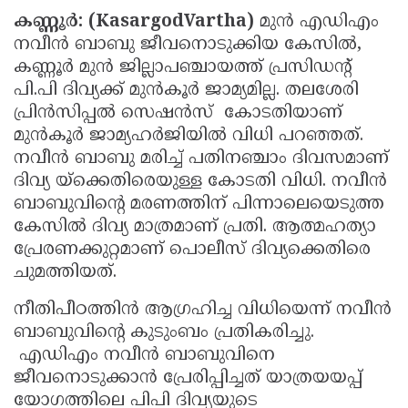
കണ്ണൂർ: (KasargodVartha)
മുൻ എഡിഎം
Updates
Assembly
Kerala
നവീൻ ബാബു ജീവനൊടുക്കിയ കേസിൽ,
Polls
Local
Look
കണ്ണൂർ മുൻ ജില്ലാപഞ്ചായത്ത് പ്രസിഡന്റ്
Body
പി.പി ദിവ്യക്ക് മുൻകൂർ ജാമ്യമില്ല. തലശേരി
Back
പ്രിൻസിപ്പൽ സെഷൻസ് കോടതിയാണ്
Election
2025
മുൻകൂർ ജാമ്യഹർജിയിൽ വിധി പറഞ്ഞത്.
നവീൻ ബാബു മരിച്ച് പതിനഞ്ചാം ദിവസമാണ്
ദിവ്യ യ്ക്കെതിരെയുള്ള കോടതി വിധി. നവീൻ
ബാബുവിന്റെ മരണത്തിന് പിന്നാലെയെടുത്ത
കേസിൽ ദിവ്യ മാത്രമാണ് പ്രതി. ആത്മഹത്യാ
പ്രേരണക്കുറ്റമാണ് പൊലീസ് ദിവ്യക്കെതിരെ
ചുമത്തിയത്.
നീതിപീഠത്തിൻ ആഗ്രഹിച്ച വിധിയെന്ന് നവീൻ
ബാബുവിന്റെ കുടുംബം പ്രതികരിച്ചു.
എഡിഎം നവീൻ ബാബുവിനെ
ജീവനൊടുക്കാൻ പ്രേരിപ്പിച്ചത് യാത്രയയപ്പ്
യോഗത്തിലെ പിപി ദിവ്യയുടെ