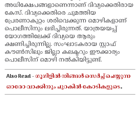
അധിക്ഷേപങ്ങളാണെന്നാണ് ദിവ്യക്കെതിരായ
കേസ്. ദിവ്യക്കെതിരെ ചുമത്തിയ
പ്രേരണാകുറ്റം ശരിവെക്കുന്ന മൊഴികളാണ്
പൊലീസിനും ലഭിച്ചിരുന്നത്. യാത്രയയപ്പ്
യോഗത്തിലേക്ക് ദിവ്യയെ ആരും
ക്ഷണിച്ചിരുന്നില്ല. സംഘാടകരായ സ്റ്റാഫ്
കൗൺസിലും ജില്ലാ കലക്ടറും ഈക്കാര്യം
പൊലീസിന് മൊഴി നൽകിയിട്ടുണ്ട്.
Also Read -
ഗൂഗിളിൽ നിങ്ങൾ സെർച്ച് ചെയ്യുന്ന
ഓരോ വാക്കിനും പുറകിൽ കോടികളുടെ
ബിസിനസുണ്ട്! ഗൂഗിളിന്റെ യഥാർത്ഥ
വരുമാന മാർഗങ്ങൾ ഇതാ