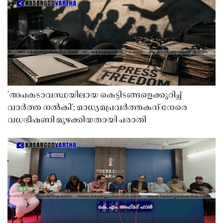
'അപകടാവസ്ഥയിലായ കെട്ടിടങ്ങളെക്കുറിച്ച്
വാർത്ത നൽകി'; മാധ്യമപ്രവർത്തകന് നേരെ
വധഭീഷണി മുഴക്കിയതായി പരാതി