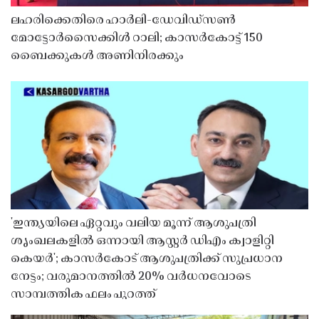
ലഹരിക്കെതിരെ ഹാർലി-ഡേവിഡ്‌സൺ
മോട്ടോർസൈക്കിൾ റാലി; കാസർകോട്ട് 150
ബൈക്കുകൾ അണിനിരക്കും
'ഇന്ത്യയിലെ ഏറ്റവും വലിയ മൂന്ന് ആശുപത്രി
ശൃംഖലകളിൽ ഒന്നായി ആസ്റ്റർ ഡിഎം ക്വാളിറ്റി
കെയർ'; കാസർകോട് ആശുപത്രിക്ക് സുപ്രധാന
നേട്ടം; വരുമാനത്തിൽ 20% വർധനവോടെ
സാമ്പത്തിക ഫലം പുറത്ത്