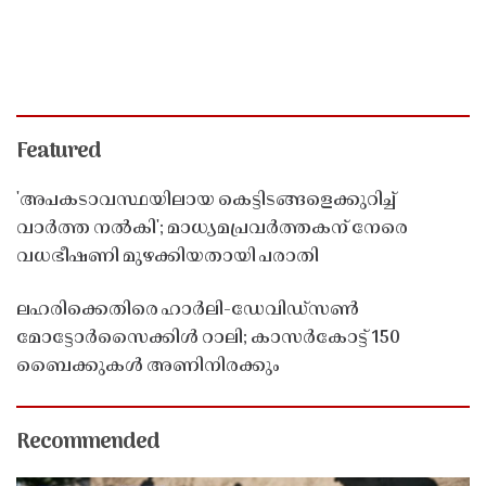
Featured
'അപകടാവസ്ഥയിലായ കെട്ടിടങ്ങളെക്കുറിച്ച്
വാർത്ത നൽകി'; മാധ്യമപ്രവർത്തകന് നേരെ
വധഭീഷണി മുഴക്കിയതായി പരാതി
ലഹരിക്കെതിരെ ഹാർലി-ഡേവിഡ്‌സൺ
മോട്ടോർസൈക്കിൾ റാലി; കാസർകോട്ട് 150
ബൈക്കുകൾ അണിനിരക്കും
Recommended