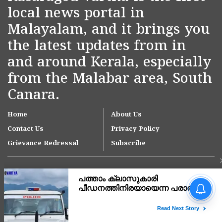
local news portal in
Malayalam, and it brings you
the latest updates from in
and around Kerala, especially
from the Malabar area, South
Canara.
Home
About Us
Contact Us
Privacy Policy
Grievance Redressal
Subscribe
ഗൂഗിളിൽ നിങ്ങൾ സെർച്ച്
ചെയ്യുന്ന ഓരോ വാക്കിനും
പുറകിൽ കോടികളുടെ
ബിസിനസുണ്ട്! ഗൂഗിളിന്റെ
Copyright © 2007-
2026
Kasargodvartha
യഥാർത്ഥ വരുമാന