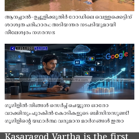
ആനച്ചാൽ–ഉച്ചൂളിക്കുതിർ റോഡിലെ വെള്ളക്കെട്ടിന്
ശാശ്വത പരിഹാരം; അടിയന്തര നടപടിയുമായി
നീലേശ്വരം നഗരസഭ
ഗൂഗിളിൽ നിങ്ങൾ സെർച്ച് ചെയ്യുന്ന ഓരോ
വാക്കിനും പുറകിൽ കോടികളുടെ ബിസിനസുണ്ട്!
ഗൂഗിളിന്റെ യഥാർത്ഥ വരുമാന മാർഗങ്ങൾ ഇതാ
Kasaragod Vartha is the first