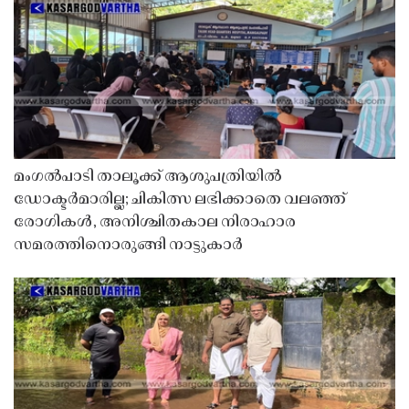
മംഗൽപാടി താലൂക്ക് ആശുപത്രിയിൽ
ഡോക്ടർമാരില്ല; ചികിത്സ ലഭിക്കാതെ വലഞ്ഞ്
രോഗികൾ, അനിശ്ചിതകാല നിരാഹാര
സമരത്തിനൊരുങ്ങി നാട്ടുകാർ