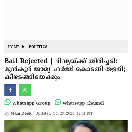
Fitr
May
Day
Eid
Al
Independence
Ad'ha
Day
Onam
HOME
POLITICS
J&K
State
Bail Rejected | ദിവ്യയ്ക്ക് തിരിച്ചടി:
Haryana
മുൻകൂർ ജാമ്യ ഹർജി കോടതി തള്ളി;
Assembly
State
Diwali
കീഴടങ്ങിയേക്കും
Elections
Assembly
Christmas
Elections
New-
Year
Republic
Whatsapp Group
Whatsapp Channel
Day
Budget
By
Main Desk
Updated: Oct 29, 2024, 12:41 IST
Delhi