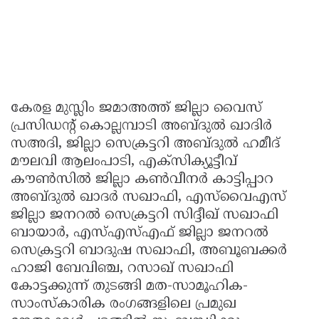
കേരള മുസ്ലിം ജമാഅത്ത് ജില്ലാ വൈസ്
പ്രസിഡന്റ് കൊല്ലമ്പാടി അബ്ദുൽ ഖാദിർ
സഅദി, ജില്ലാ സെക്രട്ടറി അബ്ദുൽ ഹമീദ്
മൗലവി ആലംപാടി, എക്സിക്യൂട്ടീവ്
കൗൺസിൽ ജില്ലാ കൺവീനർ കാട്ടിപ്പാറ
അബ്ദുൽ ഖാദർ സഖാഫി, എസ്‌വൈഎസ്
ജില്ലാ ജനറൽ സെക്രട്ടറി സിദ്ദീഖ് സഖാഫി
ബായാർ, എസ്‌എസ്‌എഫ് ജില്ലാ ജനറൽ
സെക്രട്ടറി ബാദുഷ സഖാഫി, അബൂബക്കർ
ഹാജി ബേവിഞ്ച, റസാഖ് സഖാഫി
കോട്ടക്കുന്ന് തുടങ്ങി മത-സാമൂഹിക-
സാംസ്കാരിക രംഗങ്ങളിലെ പ്രമുഖ