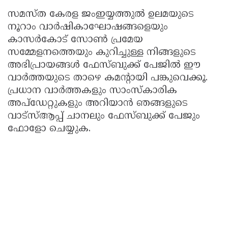
സമസ്ത കേരള ജംഇയ്യത്തുൽ ഉലമയുടെ
നൂറാം വാർഷികാഘോഷങ്ങളെയും
കാസർകോട് സോൺ പ്രമേയ
സമ്മേളനത്തെയും കുറിച്ചുള്ള നിങ്ങളുടെ
അഭിപ്രായങ്ങൾ ഫേസ്ബുക്ക് പേജില്‍ ഈ
വാര്‍ത്തയുടെ താഴെ കമന്‍റായി പങ്കുവെക്കൂ.
പ്രധാന വാർത്തകളും സാംസ്കാരിക
അപ്ഡേറ്റുകളും അറിയാൻ ഞങ്ങളുടെ
വാട്സ്ആപ്പ് ചാനലും ഫേസ്ബുക്ക് പേജും
ഫോളോ ചെയ്യുക.