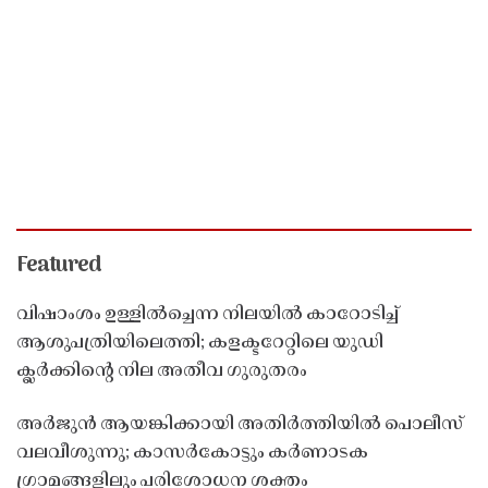
Featured
വിഷാംശം ഉള്ളിൽച്ചെന്ന നിലയിൽ കാറോടിച്ച്
ആശുപത്രിയിലെത്തി; കളക്ടറേറ്റിലെ യുഡി
ക്ലർക്കിൻ്റെ നില അതീവ ഗുരുതരം
അർജുൻ ആയങ്കിക്കായി അതിർത്തിയിൽ പൊലീസ്
വലവീശുന്നു; കാസർകോട്ടും കർണാടക
ഗ്രാമങ്ങളിലും പരിശോധന ശക്തം