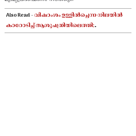
Also Read -
വിഷാംശം ഉള്ളിൽച്ചെന്ന നിലയിൽ
കാറോടിച്ച് ആശുപത്രിയിലെത്തി;
കളക്ടറേറ്റിലെ യുഡി ക്ലർക്കിൻ്റെ നില അതീവ
ഗുരുതരം