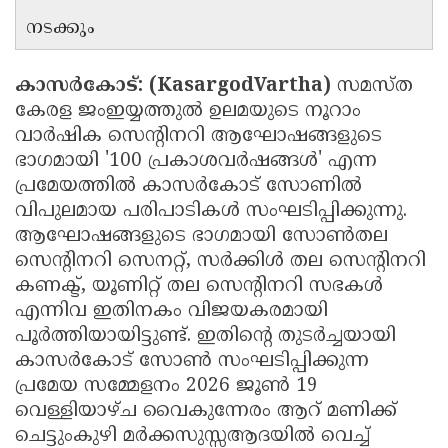
നടക്കും
കാസർകോട്: (KasargodVartha)
സമസ്ത
കേരള ജംഇയ്യത്തുൽ ഉലമയുടെ നൂറാം
വാർഷിക സെന്റിനറി ആഘോഷങ്ങളുടെ
ഭാഗമായി '100 പ്രകാശവർഷങ്ങൾ' എന്ന
പ്രമേയത്തിൽ കാസർകോട് സോണിൽ
വിപുലമായ പരിപാടികൾ സംഘടിപ്പിക്കുന്നു.
ആഘോഷങ്ങളുടെ ഭാഗമായി സോൺതല
സെന്റിനറി സെനറ്റ്, സർക്കിൾ തല സെന്റിനറി
കണക്ട്, യൂണിറ്റ് തല സെന്റിനറി സഭകൾ
എന്നിവ ഇതിനകം വിജയകരമായി
പൂർത്തിയായിട്ടുണ്ട്. ഇതിന്റെ തുടർച്ചയായി
കാസർകോട് സോൺ സംഘടിപ്പിക്കുന്ന
പ്രമേയ സമ്മേളനം 2026 ജൂൺ 19
വെള്ളിയാഴ്ച വൈകുന്നേരം ആറ് മണിക്ക്
ചെട്ടുംകുഴി മർക്കസുസ്സആദയിൽ വെച്ച്