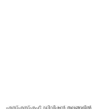
എസ്‌എസ്‌എഫ്: ഡിവിഷൻ തലങ്ങളിൽ