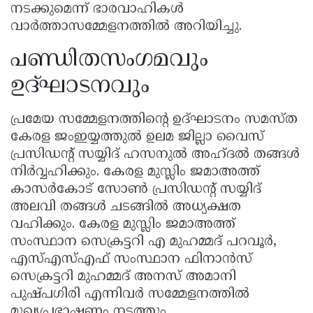
നടക്കുമെന്ന് ഭാരവാഹികൾ
വാർത്താസമ്മേളനത്തിൽ അറിയിച്ചു.
പണ്ഡിതസംഗമവും
ഉദ്ഘാടനവും
പ്രമേയ സമ്മേളനത്തിന്റെ ഉദ്ഘാടനം സമസ്ത
കേരള ജംഇയ്യത്തുൽ ഉലമ ജില്ലാ വൈസ്
പ്രസിഡന്റ് സയ്യിദ് ഹസനുൽ അഹ്ദൽ തങ്ങൾ
നിർവ്വഹിക്കും. കേരള മുസ്ലിം ജമാഅത്ത്
കാസർകോട് സോൺ പ്രസിഡന്റ് സയ്യിദ്
അലവി തങ്ങൾ ചടങ്ങിൽ അധ്യക്ഷത
വഹിക്കും. കേരള മുസ്ലിം ജമാഅത്ത്
സംസ്ഥാന സെക്രട്ടറി എ മുഹമ്മദ് പറവൂർ,
എസ്‌എസ്‌എഫ് സംസ്ഥാന ഫിനാൻസ്
സെക്രട്ടറി മുഹമ്മദ് അനസ് അമാനി
പുഷ്പഗിരി എന്നിവർ സമ്മേളനത്തിൽ
മുഖ്യപ്രഭാഷണം നടത്തും.