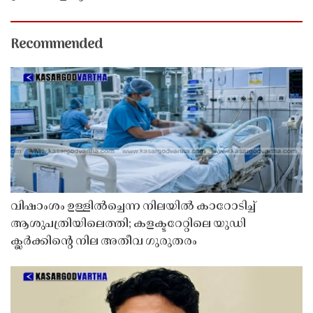
Recommended
വിഷാംശം ഉള്ളിൽച്ചെന്ന നിലയിൽ കാറോടിച്ച്
ആശുപത്രിയിലെത്തി; കളക്ടറേറ്റിലെ യുഡി
ക്ലർക്കിൻ്റെ നില അതീവ ഗുരുതരം