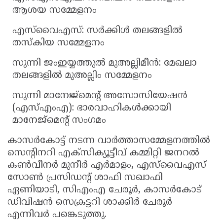
ആശയ സമ്മേളനം
എസ്‌വൈഎസ്: സർക്കിൾ തലങ്ങളിൽ
തസ്കിയ സമ്മേളനം
സുന്നി ജംഇയ്യത്തുൽ മുഅല്ലിമീൻ: മേഖലാ
തലങ്ങളിൽ മുഅല്ലിം സമ്മേളനം
സുന്നി മാനേജ്മെന്റ് അസോസിയേഷൻ
(എസ്‌എംഎ): ഭാരവാഹികൾക്കായി
മാനേജ്മെന്റ് സംഗമം
കാസർകോട്ട് നടന്ന വാർത്താസമ്മേളനത്തിൽ
സെന്റിനറി എക്സിക്യൂട്ടീവ് കമ്മിറ്റി ജനറൽ
കൺവീനർ മുനീർ എർമാളം, എസ്‌വൈഎസ്
സോൺ പ്രസിഡന്റ് ശാഫി സഖാഫി
ഏണിയാടി, സിഎംഎ ചേരൂർ, കാസർകോട്
ഡിവിഷൻ സെക്രട്ടറി ശാക്കിർ ചേരൂർ
എന്നിവർ പങ്കെടുത്തു.