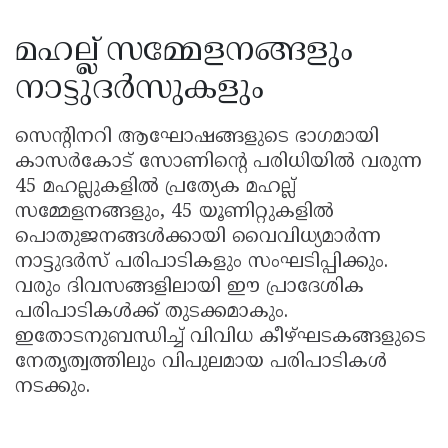
മഹല്ല് സമ്മേളനങ്ങളും
നാട്ടുദർസുകളും
സെന്റിനറി ആഘോഷങ്ങളുടെ ഭാഗമായി
കാസർകോട് സോണിന്റെ പരിധിയിൽ വരുന്ന
45 മഹല്ലുകളിൽ പ്രത്യേക മഹല്ല്
സമ്മേളനങ്ങളും, 45 യൂണിറ്റുകളിൽ
പൊതുജനങ്ങൾക്കായി വൈവിധ്യമാർന്ന
നാട്ടുദർസ് പരിപാടികളും സംഘടിപ്പിക്കും.
വരും ദിവസങ്ങളിലായി ഈ പ്രാദേശിക
പരിപാടികൾക്ക് തുടക്കമാകും.
ഇതോടനുബന്ധിച്ച് വിവിധ കീഴ്ഘടകങ്ങളുടെ
നേതൃത്വത്തിലും വിപുലമായ പരിപാടികൾ
നടക്കും.