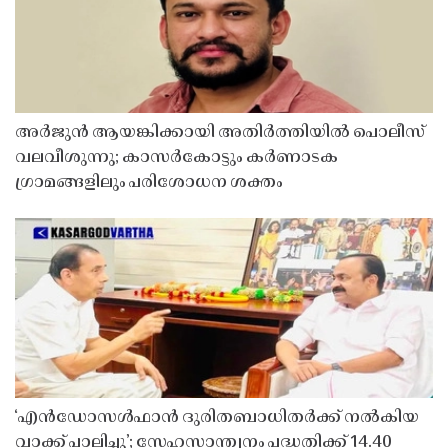
അർജുൻ ആയങ്കിക്കായി അതിർത്തിയിൽ പൊലീസ്
വലവീശുന്നു; കാസർകോട്ടും കർണാടക
ഗ്രാമങ്ങളിലും പരിശോധന ശക്തം
‘എൻഡോസൾഫാൻ ദുരിതബാധിതർക്ക് നൽകിയ
വാക്ക് പാലിച്ചു’; സ്നേഹസാന്ത്വനം പദ്ധതിക്ക് 14.40