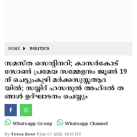
Fitr
May
Day
Eid
Al
Independence
Ad'ha
Day
Onam
HOME
POLITICS
J&K
State
സമസ്ത സെന്റിനറി; കാസർകോട്
Haryana
സോൺ പ്രമേയ സമ്മേളനം ജൂൺ 19
Assembly
State
Diwali
ന് ചെട്ടുംകുഴി മർക്കസുസ്സആദ
Elections
Assembly
Christmas
യിൽ; സയ്യിദ് ഹസനുൽ അഹ്ദൽ ത
Elections
ങ്ങൾ ഉദ്ഘാടനം ചെയ്യും
New-
Year
Republic
Day
Budget
Whatsapp Group
Whatsapp Channel
Delhi
By
Tessa Rose
Jun 17, 2026, 18:35 IST