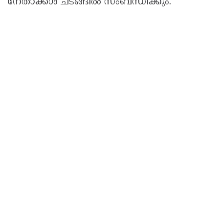
നേതാക്കൾ ചടങ്ങിൽ സംബന്ധിക്കും.