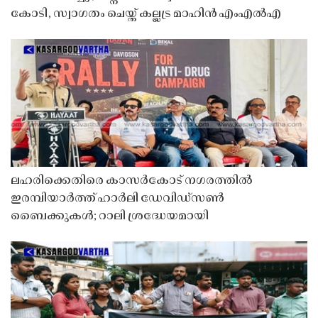
കോടി, സ്വാഗതം ചെയ്ത് കല്ലട്ര മാഹിൻ എംഎൽഎ
ലഹരിക്കെതിരെ കാസർകോട് നഗരത്തിൽ
ഇരമ്പിയാർത്ത് ഹാർലി ഡേവിഡ്‌സൺ
ബൈക്കുകൾ; റാലി ശ്രദ്ധേയമായി