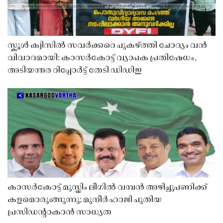
സ്കൂൾ ക്വിസിൽ സവർക്കറെ പുകഴ്ത്തി ചോദ്യം വൻ
വിവാദമായി: കാസർകോട്ട് വ്യാപക പ്രതിഷേധം,
അടിയന്തര റിപ്പോർട്ട് തേടി ഡിഡിഇ
കാസർകോട്ട് മുസ്ലിം ലീഗിൽ വമ്പൻ അഴിച്ചുപണിക്ക്
കളമൊരുങ്ങുന്നു; മുനീർ ഹാജി പുതിയ
പ്രസിഡൻ്റാകാൻ സാധ്യത