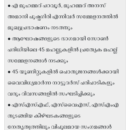
● എ മുഹമ്മദ് പറവൂർ, മുഹമ്മദ് അനസ്
Updates
Assembly
Kerala
അമാനി പുഷ്പഗിരി എന്നിവർ സമ്മേളനത്തിൽ
Polls
Local
Look
മുഖ്യപ്രഭാഷണം നടത്തും
Body
Back
● ആഘോഷങ്ങളുടെ ഭാഗമായി സോൺ
Election
2025
പരിധിയിലെ 45 മഹല്ലുകളിൽ പ്രത്യേക മഹല്ല്
സമ്മേളനങ്ങൾ നടക്കും
● 45 യൂണിറ്റുകളിൽ പൊതുജനങ്ങൾക്കായി
വൈവിധ്യമാർന്ന നാട്ടുദർസ് പരിപാടികളും
വരും ദിവസങ്ങളിൽ സംഘടിപ്പിക്കും
● എസ്‌എസ്‌എഫ്, എസ്‌വൈഎസ്, എസ്‌എംഎ
തുടങ്ങിയ കീഴ്ഘടകങ്ങളുടെ
നേതൃത്വത്തിലും വിപുലമായ സംഗമങ്ങൾ