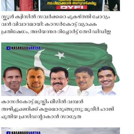
സ്കൂൾ ക്വിസിൽ സവർക്കറെ പുകഴ്ത്തി ചോദ്യം
വൻ വിവാദമായി: കാസർകോട്ട് വ്യാപക
പ്രതിഷേധം, അടിയന്തര റിപ്പോർട്ട് തേടി ഡിഡിഇ
കാസർകോട്ട് മുസ്ലിം ലീഗിൽ വമ്പൻ
അഴിച്ചുപണിക്ക് കളമൊരുങ്ങുന്നു; മുനീർ ഹാജി
പുതിയ പ്രസിഡൻ്റാകാൻ സാധ്യത