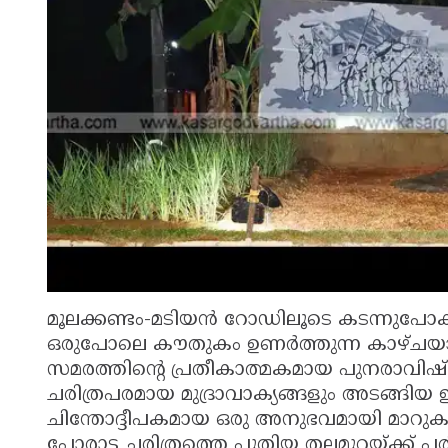
മൂലക്കണ്ടം-മടിയൻ റോഡിലൂടെ കടന്നുപോകുന
ഒരുപോലെ കൗതുകം ഉണർത്തുന്ന കാഴ്ചയാണ്
സമരത്തിന്റെ പ്രതീകാത്മകമായ പുനരാവിഷ്കാരവ
ചരിത്രപരമായ മുദ്രാവാക്യങ്ങളും അടങ്ങ
ചിന്തോദ്ദീപകമായ ഒരു അനുഭവമായി മാറുകയും ചെ
പോരാട്ട ചരിത്രത്തെ പുതിയ തലമുറയ്ക്ക് 