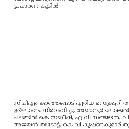
പ്രചാരണ കുടിൽ.
സിപിഎം കാഞ്ഞങ്ങാട് ഏരിയ സെക്രട്ടറി 
ഉദ്ഘാടനം നിർവഹിച്ചു. അജാനൂർ ലോക്കൽ സ
ചടങ്ങിൽ കെ സബീഷ്, എ വി സഞ്ജയൻ, വി വി
അജയൻ അടോട്ട്, കെ വി കൃഷ്ണകുമാർ തുട