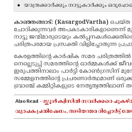
● യാത്രക്കാർക്കും നാട്ടുകാർക്കും ഒരു
കാഞ്ഞങ്ങാട്: (KasargodVartha)
ചെയ്ത 
ചോദിക്കുന്നവർ അപകടകാരികളാണെന്ന് മുദ്
നാട്ടു ജന്മിമാരുടെയും കൽപ്പനകൾക്കെതിരെ പ
ചരിത്രപരമായ പ്രസക്തി വിളിച്ചോതുന്ന പ്ര
കേരളത്തിന്റെ കാർഷിക സമര ചരിത്രത്തിൽ 
നെല്ലെടുപ്പ് സമരത്തിന്റെ ഓർമ്മകൾക്ക്
ഇരുപത്തിനാലാം പാർട്ടി കോൺഗ്രസിന് മുന
സമ്മേളനത്തിന്റെ പ്രചരണാർത്ഥമാണ് ഒരുക്കിയ
ബ്രാഞ്ച് കമ്മിറ്റികളുടെ നേതൃത്വത്തിലാണ് തയ്
Also Read -
സ്കൂൾ ക്വിസിൽ സവർക്കറെ പുകഴ്
വ്യാപക പ്രതിഷേധം, അടിയന്തര റിപ്പോർട്ട് ത