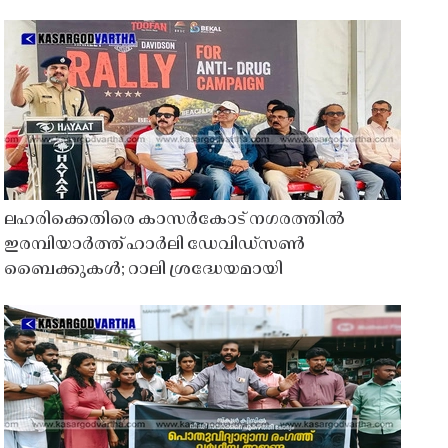
ലഹരിക്കെതിരെ കാസർകോട് നഗരത്തിൽ
ഇരമ്പിയാർത്ത് ഹാർലി ഡേവിഡ്‌സൺ
ബൈക്കുകൾ; റാലി ശ്രദ്ധേയമായി