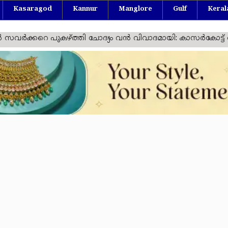
Kasaragod
Kannur
Manglore
Gulf
Keral