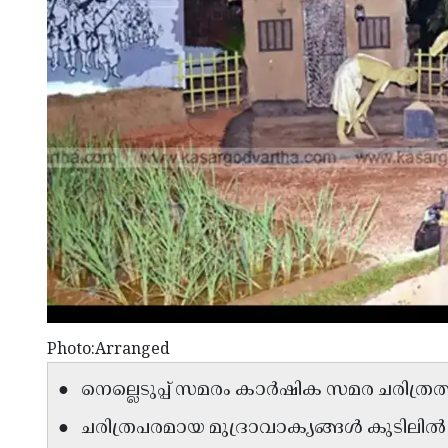
Photo:Arranged
● നെല്ലെടുപ്പ് സമരം കാർഷിക സമര ചരിത്ര
● ചരിത്രപരമായ മുദ്രാവാക്യങ്ങൾ കുടിലിൽ പ്രദർ