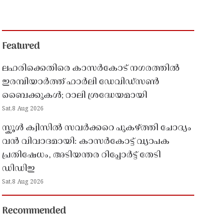
Featured
ലഹരിക്കെതിരെ കാസർകോട് നഗരത്തിൽ
ഇരമ്പിയാർത്ത് ഹാർലി ഡേവിഡ്‌സൺ
ബൈക്കുകൾ; റാലി ശ്രദ്ധേയമായി
Sat,8 Aug 2026
സ്കൂൾ ക്വിസിൽ സവർക്കറെ പുകഴ്ത്തി ചോദ്യം
വൻ വിവാദമായി: കാസർകോട്ട് വ്യാപക
പ്രതിഷേധം, അടിയന്തര റിപ്പോർട്ട് തേടി
ഡിഡിഇ
Sat,8 Aug 2026
Recommended