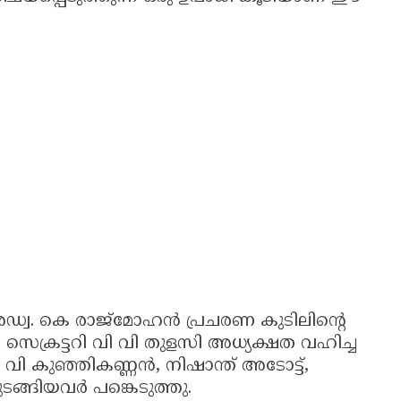
അഡ്വ. കെ രാജ്മോഹൻ പ്രചരണ കുടിലിന്റെ
െക്രട്ടറി വി വി തുളസി അധ്യക്ഷത വഹിച്ച
 കുഞ്ഞികണ്ണൻ, നിഷാന്ത് അടോട്ട്,
ങ്ങിയവർ പങ്കെടുത്തു.