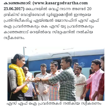
Election
Maha
കാഞ്ഞങ്ങാട്: (www.kasargodvartha.com
23.06.2017)
ചൈനയില്‍ വെച്ച് നടന്ന അണ്ടര്‍ 20
Shivarathri
International
ബ്രിക്‌സ് വോളിബോള്‍ ടൂര്‍ണ്ണമെന്റില്‍ ഇന്ത്യയെ
Women's
Anti-
പ്രതിനിധീകരിച്ച ഏയ്ഞ്ചല്‍ ജോസഫിന് എസ് എഫ്
ഐ പ്രവര്‍ത്തകരും കെ എസ് യു പ്രവര്‍ത്തകരും
Day
Drug
Attukal
കാഞ്ഞങ്ങാട് റെയില്‍വെ സ്‌റ്റേഷനില്‍ നല്‍കിയ
Campaign
Pongala
Holi
സ്വീകരണം.
2025
2025
IPL
2025
Eid
Al-
Waqf
Fitr
Bill
Vishu
2025
Controversy
Festival
Good
2025
Friday
Easter
Observance
Sunday
By-
എസ് എഫ് ഐ പ്രവര്‍ത്തകര്‍ നല്‍കിയ സ്വീകരണം
2025
2025
Election
Bihar