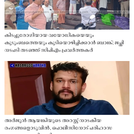
കിടപ്പുരോഗിയായ വയോധികയെയും
കുടുംബത്തെയും കുടിയൊഴിപ്പിക്കാൻ ബാങ്ക്; ജപ്തി
നടപടി തടഞ്ഞ് സിപിഎം പ്രവർത്തകർ
അർജുൻ ആയങ്കിയുടെ അറസ്റ്റ് നാടകീയ
രംഗങ്ങളൊടുവിൽ, പൊലീസിനോട് പരിഹാസ