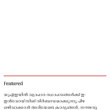
Featured
യുഎഇയിൽ വ്യാപാര സ്ഥാപനങ്ങൾക്ക് ഇ-
ഇൻവോയ്സിങ് നിർബന്ധമാക്കുന്നു; പിഴ
ഒഴിവാക്കാൻ അറിയേണ്ട കാര്യങ്ങൾ, സൗജന്യ