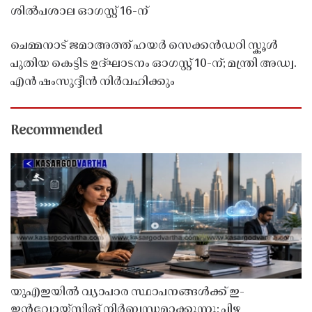
ശിൽപശാല ഓഗസ്റ്റ് 16-ന്
ചെമ്മനാട് ജമാഅത്ത് ഹയർ സെക്കൻഡറി സ്കൂൾ
പുതിയ കെട്ടിട ഉദ്ഘാടനം ഓഗസ്റ്റ് 10-ന്; മന്ത്രി അഡ്വ.
എൻ ഷംസുദ്ദീൻ നിർവഹിക്കും
Recommended
യുഎഇയിൽ വ്യാപാര സ്ഥാപനങ്ങൾക്ക് ഇ-
ഇൻവോയ്സിങ് നിർബന്ധമാക്കുന്നു; പിഴ