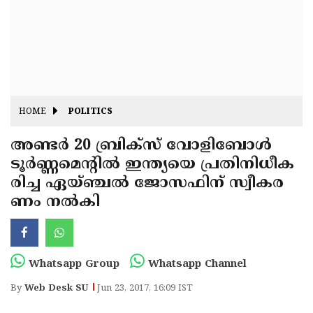
Fitr
May
Day
Eid
Al
Independence
Ad'ha
Day
Onam
HOME
POLITICS
J&K
State
അണ്ടര്‍ 20 ബ്രിക്‌സ് വോളിബോള്‍
Haryana
ടൂര്‍ണ്ണമെന്റില്‍ ഇന്ത്യയെ പ്രതിനിധീക
Assembly
State
Diwali
രിച്ച ഏയ്ഞ്ചല്‍ ജോസഫിന് സ്വീകര
Elections
Assembly
Christmas
ണം നല്‍കി
Elections
New-
Year
Republic
Whatsapp Group
Whatsapp Channel
Day
Budget
By
Web Desk SU
Jun 23, 2017, 16:09 IST
Delhi