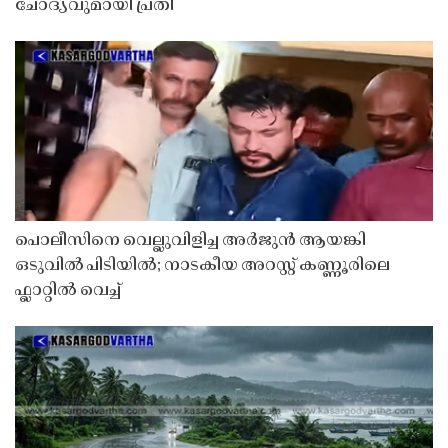
ചോദ്യവുമായി പ്രതി
പൊലീസിനെ വെല്ലുവിളിച്ച അർജുൻ ആയങ്കി
ഒടുവിൽ പിടിയിൽ; നാടകീയ അറസ്റ്റ് കണ്ണൂരിലെ
ഫ്ലാറ്റിൽ വെച്ച്