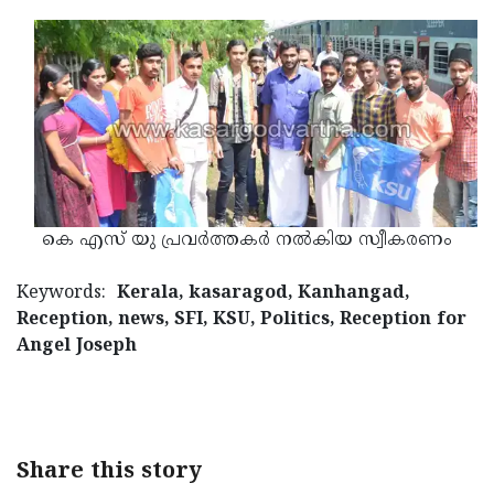
Updates
Assembly
Kerala
Polls
Local
Look
Body
Back
Election
2025
കെ എസ് യു പ്രവര്‍ത്തകര്‍ നല്‍കിയ സ്വീകരണം
Keywords:
Kerala, kasaragod, Kanhangad,
Reception, news, SFI, KSU, Politics, Reception for
Angel Joseph
Share this story