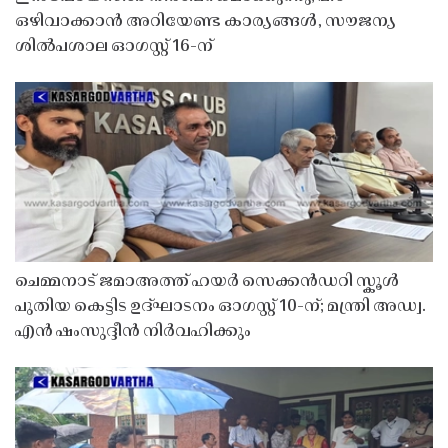
ഒഴിവാക്കാൻ അറിയേണ്ട കാര്യങ്ങൾ, സൗജന്യ
ശിൽപശാല ഓഗസ്റ്റ് 16-ന്
ചെമ്മനാട് ജമാഅത്ത് ഹയർ സെക്കൻഡറി സ്കൂൾ
പുതിയ കെട്ടിട ഉദ്ഘാടനം ഓഗസ്റ്റ് 10-ന്; മന്ത്രി അഡ്വ.
എൻ ഷംസുദ്ദീൻ നിർവഹിക്കും