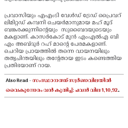
പ്രവാസിയും എഎംടി വേള്‍ഡ് ട്രേഡ് പ്രൈവറ്
ലിമിറ്റഡ് കമ്പനി ചെയര്‍മാനുമായ മഹ് മൂദ്
ബങ്കരക്കുന്നിന്റെയും സുബൈദയുടെയും
മകളാണ്. കാസര്‍കോട് മുന്‍ എംഎല്‍എ ബി
എം അബ്ദുര്‍ റഹ് മാന്റെ പേരമകളാണ്.
ചെറിയ പ്രായത്തില്‍ തന്നെ വായനയിലും
തത്വചിന്തയിലും തന്റേതായ ഇടം കണ്ടെത്തിയ
പ്രതിഭയാണ് റായ.
Also Read -
സംസ്ഥാനത്ത് സ്വർണവിലയിൽ
വൈകുന്നേരം വൻ കുതിപ്പ്; പവൻ വില 1,10,920
രൂപയായി ഉയർന്നു