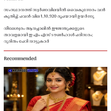
സംസ്ഥാനത്ത് സ്വർണവിലയിൽ വൈകുന്നേരം വൻ
കുതിപ്പ്; പവൻ വില 1,10,920 രൂപയായി ഉയർന്നു
നീലേശ്വരം ആനച്ചാലിൽ ഇഴജന്തുക്കളുടെ
താവളമായി ഇ എം എസ് ടൗൺഹാൾ പരിസരം;
ദുരിതം പേറി നാട്ടുകാർ
Recommended