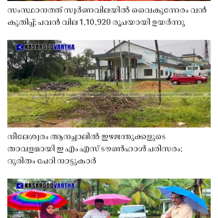
സംസ്ഥാനത്ത് സ്വർണവിലയിൽ വൈകുന്നേരം വൻ
കുതിപ്പ്; പവൻ വില 1,10,920 രൂപയായി ഉയർന്നു
നീലേശ്വരം ആനച്ചാലിൽ ഇഴജന്തുക്കളുടെ
താവളമായി ഇ എം എസ് ടൗൺഹാൾ പരിസരം;
ദുരിതം പേറി നാട്ടുകാർ