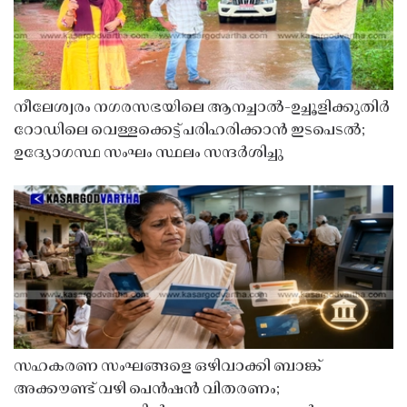
നീലേശ്വരം നഗരസഭയിലെ ആനച്ചാൽ-ഉച്ചൂളിക്കുതിർ
റോഡിലെ വെള്ളക്കെട്ട് പരിഹരിക്കാൻ ഇടപെടൽ;
ഉദ്യോഗസ്ഥ സംഘം സ്ഥലം സന്ദർശിച്ചു
സഹകരണ സംഘങ്ങളെ ഒഴിവാക്കി ബാങ്ക്
അക്കൗണ്ട് വഴി പെൻഷൻ വിതരണം;