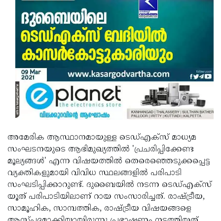
Updates
Assembly
Kerala
Polls
Local
Look
Body
Back
Election
2025
അമേരിക ആസ്ഥാനമായുള്ള ടെഡ്എക്‌സ് മാധ്യമ
സംഘടനയുടെ ആഭിമുഖ്യത്തില്‍ 'പ്രചരിപ്പിക്കേണ്ട
മൂല്യങ്ങള്‍' എന്ന വിഷയത്തില്‍ തെരെഞ്ഞെടുക്കപ്പെട്ട
വ്യക്തികളുമായി വിവിധ സ്ഥലങ്ങളില്‍ പരിപാടി
സംഘടിപ്പിക്കാറുണ്ട്. ദുബൈയില്‍ നടന്ന ടെഡ്എക്‌സ്
യൂത് പരിപാടിയിലാണ് റായ സംസാരിച്ചത്. രാഷ്ട്രീയ,
സാമൂഹിക, സാമ്പത്തിക, രാഷ്ട്രീയ വിഷയങ്ങളെ
ആസ്പദമാക്കിയായിരുന്നു പ്രഭാഷണം നടത്തിയത്.