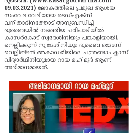
ദുബൈ: (www.kasargodvartha.com
Election
Maha
09.03.2021)
ലോകത്തിലെ പ്രമുഖ ആശയ
Shivarathri
International
സംവേദ വേദിയായ ടെഡ്എക്‌സ്
വനിതാദിനത്തോട് അനുബന്ധിച്ച്
Women's
Anti-
ദുബൈയില്‍ നടത്തിയ പരിപാടിയില്‍
Day
Drug
Attukal
കാസര്‍കോട് സ്വദേശിനിയും പങ്കാളിയായി.
Campaign
Pongala
നെല്ലിക്കുന്ന് സ്വദേശിനിയും ദുബൈ ജെംസ്
Holi
വെല്ലിങ്ടന്‍ അകാഡമിയിലെ പന്ത്രണ്ടാം ക്ലാസ്
2025
2025
IPL
വിദ്യാര്‍ഥിനിയുമായ റായ മഹ് മൂദ് ആണ്
2025
Eid
അഭിമാനമായത്.
Al-
Waqf
Fitr
Bill
Vishu
2025
Controversy
Festival
Good
2025
Friday
Easter
Observance
Sunday
By-
2025
2025
Election
Bihar