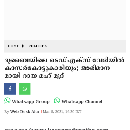
Fitr
May
Day
Eid
Al
Independence
Ad'ha
Day
Onam
HOME
POLITICS
J&K
State
ദുബൈയിലെ ടെഡ്എക്‌സ് വേദിയില്‍
Haryana
കാസര്‍കോട്ടുകാരിയും; അഭിമാന
Assembly
State
Diwali
മായി റായ മഹ് മൂദ്
Elections
Assembly
Christmas
Elections
New-
Year
Republic
Whatsapp Group
Whatsapp Channel
Day
Budget
By
Web Desk Ahn
Mar 9, 2021, 16:20 IST
Delhi