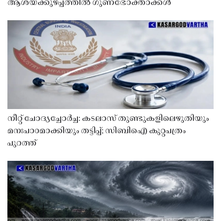
ആശയക്കുഴപ്പത്തിൽ ഗുണഭോക്താക്കൾ
നീറ്റ് ചോദ്യച്ചോർച്ച: കടലാസ് തുണ്ടുകളിലെഴുതിയും
മനഃപാഠമാക്കിയും തട്ടിപ്പ്; സിബിഐ കുറ്റപത്രം
പുറത്ത്