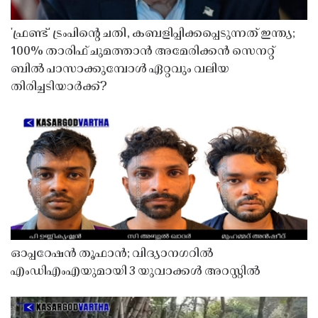
'ഫ്രണ്ട്' ട്രംപിന്റെ ചതി, കബളിപ്പിക്കപ്പെടുന്നത് ഇന്ത്യ;
100% താരിഫ് ചുമത്താൻ അമേരിക്കൻ സെനറ്റ്
ബിൽ പാസാക്കുമ്പോൾ ഏറ്റവും വലിയ
തിരിച്ചടിയാർക്ക്?
ഓപ്പറേഷൻ തൂഫാൻ; വിദ്യാനഗറിൽ
എംഡിഎംഎയുമായി 3 യുവാക്കൾ അറസ്റ്റിൽ