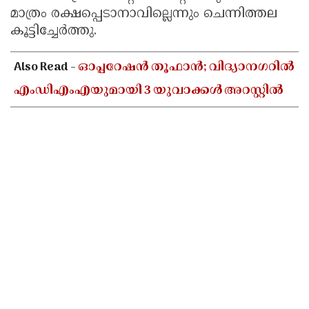
മാത്രം രക്ഷപ്പെടാനാവില്ലെന്നും ചെന്നിത്തല
കൂട്ടിച്ചേർത്തു.
Also Read -
ഓപ്പറേഷൻ തൂഫാൻ; വിദ്യാനഗറിൽ
എംഡിഎംഎയുമായി 3 യുവാക്കൾ അറസ്റ്റിൽ