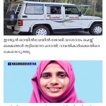
ഇന്ത്യൻ റെയിൽവേയിൽ ജോലി വാഗ്ദാനം ചെയ്ത്
ലക്ഷങ്ങൾ തട്ടിയെന്ന പരാതി; ദമ്പതികൾക്കെതിരെ
കേസെടുത്തു