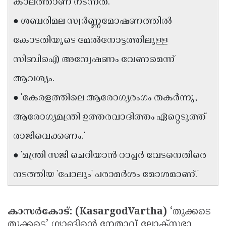
കാലത്താണ്‌ നടന്നത്‌.'
Updates
Assembly
Kerala
● ശബരിമല സ്വർണ്ണമോഷണത്തിൽ
Polls
Local
Look
കോടതിയുടെ മേൽനോട്ടത്തിലുള്ള
Body
Back
സിബിഐ അന്വേഷണം വേണമെന്ന്‌
Election
2025
ആവശ്യം.
● 'കേരളത്തിലെ ആരോഗ്യരംഗം തകർന്നു,
ആരോഗ്യമന്ത്രി ഉത്തരവാദിത്തം ഏറ്റെടുത്ത്‌
രാജിവെക്കണം.'
● 'മന്ത്രി സജി ചെറിയാൻ റാപ്പർ വേടനെതിരെ
നടത്തിയ 'പോലും' പരാമർശം മോശമാണ്‌.'
കാസർകോട്‌: (KasargodVartha)
‘തുക്കടെ
തുക്കടെ’ ഗ്യാങിന്റെ നേതാവ്‌ ലോക്‌സഭാ