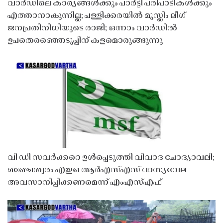
വാർഡിലെ കാര്യങ്ങൾക്കും പാർട്ടി പരിപാടികൾക്കും
എത്താനാകുന്നില്ല; പള്ളിക്കരയിൽ മുസ്ലിം ലീഗ്
ജനപ്രതിനിധിയുടെ രാജി; ഒന്നാം വാർഡിൽ
ഉപതെരഞ്ഞെടുപ്പിന് കളമൊരുങ്ങുന്നു
വി ഡി സവർക്കറെ ഉൾപ്പെടുത്തി വിവാദ ചോദ്യാവലി;
മഞ്ചേശ്വരം എഇഒ ആർഎസ്എസ് ദാസ്യവേല
അവസാനിപ്പിക്കണമെന്ന് എംഎസ്എഫ്