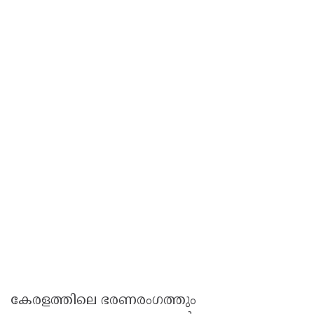
കേരളത്തിലെ ഭരണരംഗത്തും