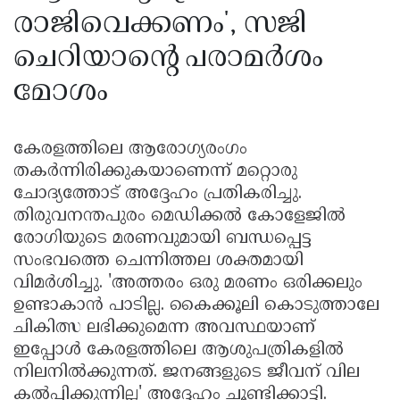
രാജിവെക്കണം', സജി
ചെറിയാൻ്റെ പരാമർശം
മോശം
കേരളത്തിലെ ആരോഗ്യരംഗം
തകർന്നിരിക്കുകയാണെന്ന്‌ മറ്റൊരു
ചോദ്യത്തോട്‌ അദ്ദേഹം പ്രതികരിച്ചു.
തിരുവനന്തപുരം മെഡിക്കൽ കോളേജിൽ
രോഗിയുടെ മരണവുമായി ബന്ധപ്പെട്ട
സംഭവത്തെ ചെന്നിത്തല ശക്തമായി
വിമർശിച്ചു. 'അത്തരം ഒരു മരണം ഒരിക്കലും
ഉണ്ടാകാൻ പാടില്ല. കൈക്കൂലി കൊടുത്താലേ
ചികിത്സ ലഭിക്കുമെന്ന അവസ്ഥയാണ്‌
ഇപ്പോൾ കേരളത്തിലെ ആശുപത്രികളിൽ
നിലനിൽക്കുന്നത്‌. ജനങ്ങളുടെ ജീവന്‌ വില
കൽപ്പിക്കുന്നില്ല' അദ്ദേഹം ചൂണ്ടിക്കാട്ടി.