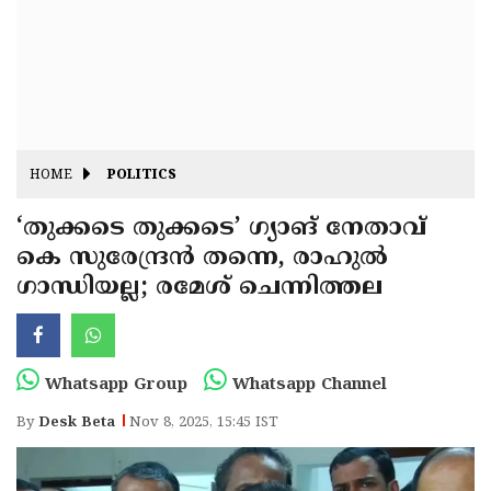
Fitr
May
Day
Eid
Al
Independence
Ad'ha
Day
Onam
HOME
POLITICS
J&K
State
‘തുക്കടെ തുക്കടെ’ ഗ്യാങ് നേതാവ്
Haryana
കെ സുരേന്ദ്രൻ തന്നെ, രാഹുൽ
Assembly
State
Diwali
ഗാന്ധിയല്ല; രമേശ്‌ ചെന്നിത്തല
Elections
Assembly
Christmas
Elections
New-
Year
Republic
Whatsapp Group
Whatsapp Channel
Day
Budget
By
Desk Beta
Nov 8, 2025, 15:45 IST
Delhi