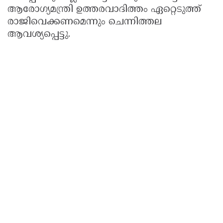
ആരോഗ്യമന്ത്രി ഉത്തരവാദിത്തം ഏറ്റെടുത്ത്‌
രാജിവെക്കണമെന്നും ചെന്നിത്തല
ആവശ്യപ്പെട്ടു.