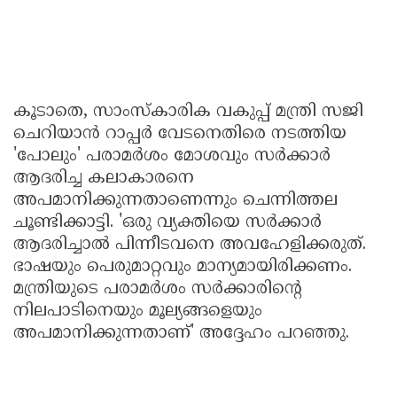
കൂടാതെ, സാംസ്കാരിക വകുപ്പ്‌ മന്ത്രി സജി
ചെറിയാൻ റാപ്പർ വേടനെതിരെ നടത്തിയ
'പോലും' പരാമർശം മോശവും സർക്കാർ
ആദരിച്ച കലാകാരനെ
അപമാനിക്കുന്നതാണെന്നും ചെന്നിത്തല
ചൂണ്ടിക്കാട്ടി. 'ഒരു വ്യക്തിയെ സർക്കാർ
ആദരിച്ചാൽ പിന്നീടവനെ അവഹേളിക്കരുത്‌.
ഭാഷയും പെരുമാറ്റവും മാന്യമായിരിക്കണം.
മന്ത്രിയുടെ പരാമർശം സർക്കാരിന്റെ
നിലപാടിനെയും മൂല്യങ്ങളെയും
അപമാനിക്കുന്നതാണ്‌' അദ്ദേഹം പറഞ്ഞു.