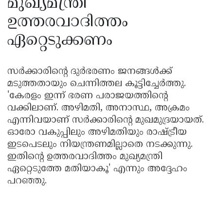
മുഖ്യമന്ത്രി
ഉത്തരവാദിത്തം
ഏറ്റെടുക്കണം
സർക്കാരിന്റെ ദുർഭരണം ജനങ്ങൾക്ക്‌
മടുത്തതായും ചെന്നിത്തല കൂട്ടിച്ചേർത്തു.
'കേരളം ഇന്ന്‌ ഭരണ പരാജയത്തിന്റെ
വക്കിലാണ്‌. അഴിമതി, അനാസ്ഥ, അക്രമം
എന്നിവയാണ്‌ സർക്കാരിന്റെ മുഖമുദ്രയായത്‌.
ഓരോ വകുപ്പിലും അഴിമതിയും രാഷ്ട്രീയ
ഇടപെടലും നിയന്ത്രണമില്ലാതെ നടക്കുന്നു.
ഇതിന്റെ ഉത്തരവാദിത്തം മുഖ്യമന്ത്രി
ഏറ്റെടുത്തേ മതിയാകൂ' എന്നും അദ്ദേഹം
പറഞ്ഞു.