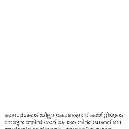
കാസർകോട് ജില്ലാ കോൺഗ്രസ് കമ്മിറ്റിയുടെ
നേതൃത്വത്തിൽ ദേശീയപാത നിർമാണത്തിലെ