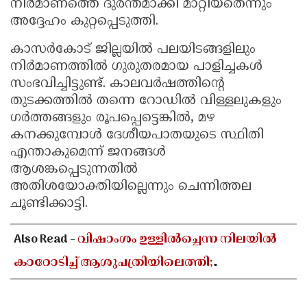
നിർമാണത്തെ ദുരന്തമാക്കി മാറ്റിയതെന്നും
അദ്ദേഹം കുറ്റപ്പെടുത്തി.
കാസർകോട് ജില്ലയിൽ പലയിടങ്ങളിലും
നിർമാണത്തിൽ ഗുരുതരമായ പാളിച്ചകൾ
സംഭവിച്ചിട്ടുണ്ട്. കാലവർഷത്തിന്റെ
തുടക്കത്തിൽ തന്നെ റോഡിൽ വിള്ളലുകളും
ഗർത്തങ്ങളും രൂപപ്പെട്ടെങ്കിൽ, മഴ
കനക്കുമ്പോൾ ദേശീയപാതയുടെ സ്ഥിതി
എന്താകുമെന്ന് ജനങ്ങൾ
ആശങ്കപ്പെടുന്നതിൽ
അതിശയോക്തിയില്ലെന്നും ചെന്നിത്തല
ചൂണ്ടിക്കാട്ടി.
Also Read -
വിഷാംശം ഉള്ളിൽച്ചെന്ന നിലയിൽ
കാറോടിച്ച് ആശുപത്രിയിലെത്തി;
കളക്ടറേറ്റിലെ യുഡി ക്ലർക്കിൻ്റെ നില അതീവ