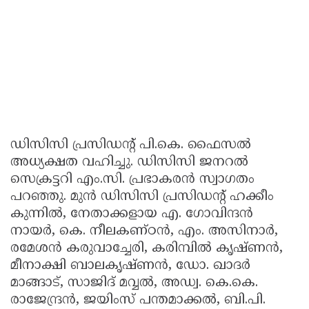
ഡിസിസി പ്രസിഡന്റ് പി.കെ. ഫൈസൽ
അധ്യക്ഷത വഹിച്ചു. ഡിസിസി ജനറൽ
സെക്രട്ടറി എം.സി. പ്രഭാകരൻ സ്വാഗതം
പറഞ്ഞു. മുൻ ഡിസിസി പ്രസിഡന്റ് ഹക്കീം
കുന്നിൽ, നേതാക്കളായ എ. ഗോവിന്ദൻ
നായർ, കെ. നീലകണ്ഠൻ, എം. അസിനാർ,
രമേശൻ കരുവാച്ചേരി, കരിമ്പിൽ കൃഷ്ണൻ,
മീനാക്ഷി ബാലകൃഷ്ണൻ, ഡോ. ഖാദർ
മാങ്ങാട്, സാജിദ് മവ്വൽ, അഡ്വ. കെ.കെ.
രാജേന്ദ്രൻ, ജയിംസ് പന്തമാക്കൽ, ബി.പി.