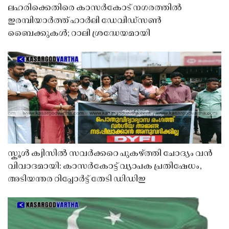
ലഹരിക്കെതിരെ കാസർകോട് നഗരത്തിൽ
ഇരമ്പിയാർത്ത് ഹാർലി ഡേവിഡ്‌സൺ
ബൈക്കുകൾ; റാലി ശ്രദ്ധേയമായി
സ്കൂൾ ക്വിസിൽ സവർക്കറെ പുകഴ്ത്തി ചോദ്യം വൻ
വിവാദമായി: കാസർകോട്ട് വ്യാപക പ്രതിഷേധം,
അടിയന്തര റിപ്പോർട്ട് തേടി ഡിഡിഇ