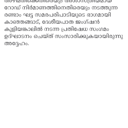
അഴിമതിക്കെതിരെയും അശാസ്ത്രീയമായ
റോഡ് നിർമാണത്തിനെതിരെയും നടത്തുന്ന
രണ്ടാം ഘട്ട സമരപരിപാടിയുടെ ഭാഗമായി
കാഞ്ഞങ്ങാട്, ദേശീയപാത ജംഗ്ഷൻ
കുളിയങ്കാലിൽ നടന്ന പ്രതിഷേധ സംഗമം
ഉദ്ഘാടനം ചെയ്ത് സംസാരിക്കുകയായിരുന്നു
അദ്ദേഹം.