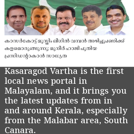
കാസർകോട്ട് മുസ്ലിം ലീഗിൽ വമ്പൻ അഴിച്ചുപണിക്ക്
കളമൊരുങ്ങുന്നു; മുനീർ ഹാജി പുതിയ
പ്രസിഡൻ്റാകാൻ സാധ്യത
Kasaragod Vartha is the first
local news portal in
Malayalam, and it brings you
the latest updates from in
and around Kerala, especially
from the Malabar area, South
Canara.