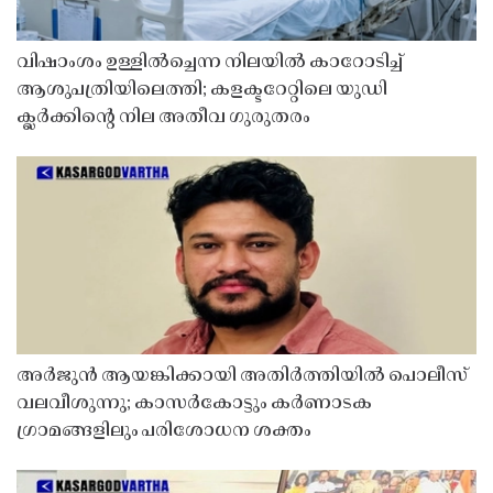
വിഷാംശം ഉള്ളിൽച്ചെന്ന നിലയിൽ കാറോടിച്ച്
ആശുപത്രിയിലെത്തി; കളക്ടറേറ്റിലെ യുഡി
ക്ലർക്കിൻ്റെ നില അതീവ ഗുരുതരം
അർജുൻ ആയങ്കിക്കായി അതിർത്തിയിൽ പൊലീസ്
വലവീശുന്നു; കാസർകോട്ടും കർണാടക
ഗ്രാമങ്ങളിലും പരിശോധന ശക്തം