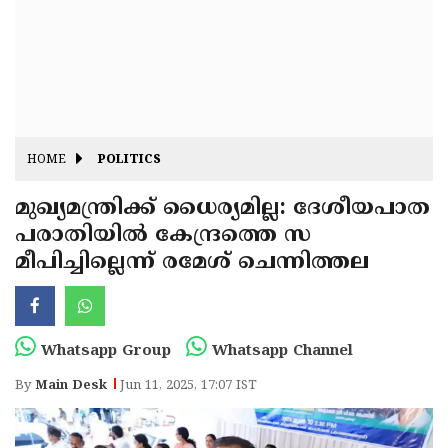
Fitr
May
Day
Eid
Al
Independence
Ad'ha
Day
Onam
HOME
POLITICS
J&K
State
മുഖ്യമന്ത്രിക്ക് ധൈര്യമില്ല: ദേശീയപാത
Haryana
പരാതിയിൽ കേന്ദ്രത്തെ സ
Assembly
State
Diwali
മീപിച്ചില്ലെന്ന് രമേശ് ചെന്നിത്തല
Elections
Assembly
Christmas
Elections
New-
Year
Republic
Whatsapp Group
Whatsapp Channel
Day
Budget
By
Main Desk
Jun 11, 2025, 17:07 IST
Delhi