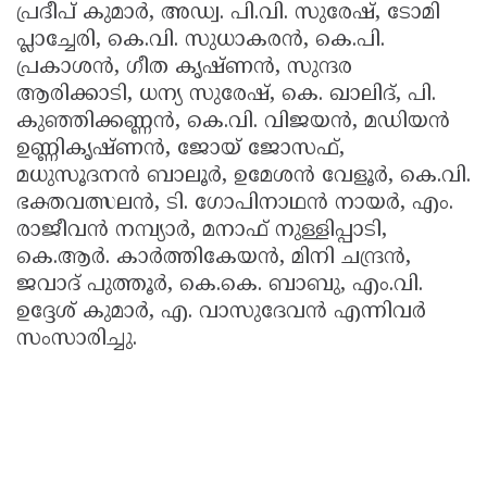
പ്രദീപ് കുമാർ, അഡ്വ. പി.വി. സുരേഷ്, ടോമി
പ്ലാച്ചേരി, കെ.വി. സുധാകരൻ, കെ.പി.
പ്രകാശൻ, ഗീത കൃഷ്ണൻ, സുന്ദര
ആരിക്കാടി, ധന്യ സുരേഷ്, കെ. ഖാലിദ്, പി.
കുഞ്ഞിക്കണ്ണൻ, കെ.വി. വിജയൻ, മഡിയൻ
ഉണ്ണികൃഷ്ണൻ, ജോയ് ജോസഫ്,
മധുസൂദനൻ ബാലൂർ, ഉമേശൻ വേളൂർ, കെ.വി.
ഭക്തവത്സലൻ, ടി. ഗോപിനാഥൻ നായർ, എം.
രാജീവൻ നമ്പ്യാർ, മനാഫ് നുള്ളിപ്പാടി,
കെ.ആർ. കാർത്തികേയൻ, മിനി ചന്ദ്രൻ,
ജവാദ് പുത്തൂർ, കെ.കെ. ബാബു, എം.വി.
ഉദ്ദേശ് കുമാർ, എ. വാസുദേവൻ എന്നിവർ
സംസാരിച്ചു.