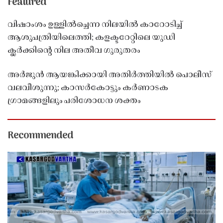
Featured
വിഷാംശം ഉള്ളിൽച്ചെന്ന നിലയിൽ കാറോടിച്ച്
ആശുപത്രിയിലെത്തി; കളക്ടറേറ്റിലെ യുഡി
ക്ലർക്കിൻ്റെ നില അതീവ ഗുരുതരം
അർജുൻ ആയങ്കിക്കായി അതിർത്തിയിൽ പൊലീസ്
വലവീശുന്നു; കാസർകോട്ടും കർണാടക
ഗ്രാമങ്ങളിലും പരിശോധന ശക്തം
Recommended