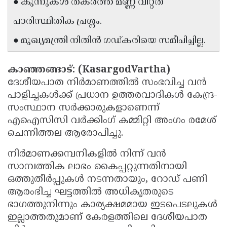
● കുന്നുകൾ തകർത്ത് മണ്ണ് വിറ്റത്
Updates
Assembly
Kerala
പാരിസ്ഥിതിക പ്രശ്നം.
Polls
Local
Look
● മുഖ്യമന്ത്രി നിതിൻ ഗഡ്കരിയെ സമീപിച്ചില്ല.
Body
Back
Election
2025
കാഞ്ഞങ്ങാട്: (KasargodVartha)
ദേശീയപാത നിർമാണത്തിൽ സംഭവിച്ച വൻ
പാളിച്ചകൾക്ക് പ്രധാന ഉത്തരവാദികൾ കേന്ദ്ര-
സംസ്ഥാന സർക്കാരുകളാണെന്ന്
എഐസിസി വർക്കിംഗ് കമ്മിറ്റി അംഗം രമേശ്
ചെന്നിത്തല ആരോപിച്ചു.
നിർമാണക്കമ്പനികളിൽ നിന്ന് വൻ
സാമ്പത്തിക ലാഭം കൈപ്പറ്റുന്നതിനായി
ഒത്തുതീർപ്പുകൾ നടന്നതായും, റോഡ് പണി
ആരംഭിച്ച ഘട്ടത്തിൽ അധികൃതരുടെ
ഭാഗത്തുനിന്നും കാര്യക്ഷമമായ ഇടപെടലുകൾ
ഇല്ലാത്തതുമാണ് കേരളത്തിലെ ദേശീയപാത