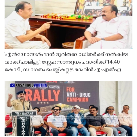
‘എൻഡോസൾഫാൻ ദുരിതബാധിതർക്ക് നൽകിയ
വാക്ക് പാലിച്ചു’; സ്നേഹസാന്ത്വനം പദ്ധതിക്ക് 14.40
കോടി, സ്വാഗതം ചെയ്ത് കല്ലട്ര മാഹിൻ എംഎൽഎ