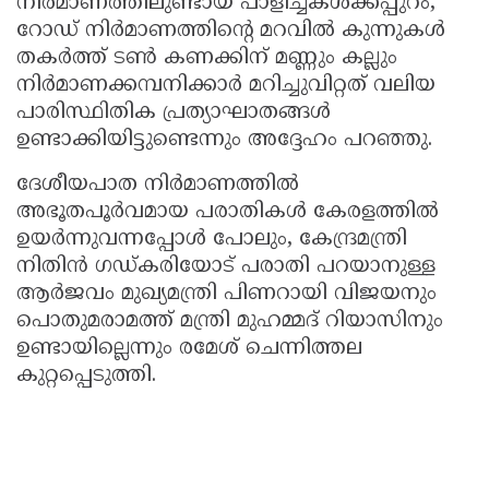
നിർമാണത്തിലുണ്ടായ പാളിച്ചകൾക്കപ്പുറം,
റോഡ് നിർമാണത്തിന്റെ മറവിൽ കുന്നുകൾ
തകർത്ത് ടൺ കണക്കിന് മണ്ണും കല്ലും
നിർമാണക്കമ്പനിക്കാർ മറിച്ചുവിറ്റത് വലിയ
പാരിസ്ഥിതിക പ്രത്യാഘാതങ്ങൾ
ഉണ്ടാക്കിയിട്ടുണ്ടെന്നും അദ്ദേഹം പറഞ്ഞു.
ദേശീയപാത നിർമാണത്തിൽ
അഭൂതപൂർവമായ പരാതികൾ കേരളത്തിൽ
ഉയർന്നുവന്നപ്പോൾ പോലും, കേന്ദ്രമന്ത്രി
നിതിൻ ഗഡ്കരിയോട് പരാതി പറയാനുള്ള
ആർജവം മുഖ്യമന്ത്രി പിണറായി വിജയനും
പൊതുമരാമത്ത് മന്ത്രി മുഹമ്മദ് റിയാസിനും
ഉണ്ടായില്ലെന്നും രമേശ് ചെന്നിത്തല
കുറ്റപ്പെടുത്തി.