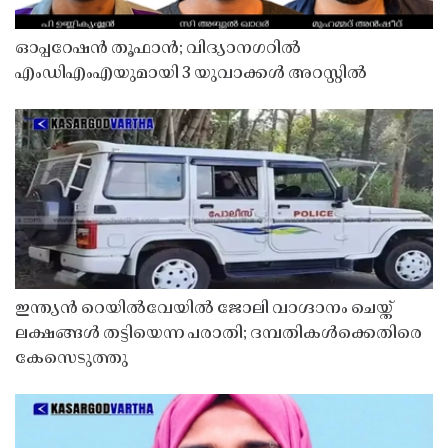
ഓപ്പറേഷൻ തൂഫാൻ; വിദ്യാനഗറിൽ
എംഡിഎംഎയുമായി 3 യുവാക്കൾ അറസ്റ്റിൽ
ഇന്ത്യൻ റെയിൽവേയിൽ ജോലി വാഗ്ദാനം ചെയ്ത്
ലക്ഷങ്ങൾ തട്ടിയെന്ന പരാതി; ദമ്പതികൾക്കെതിരെ
കേസെടുത്തു