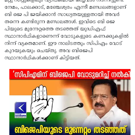
മറ്റു സീറ്റുകളിലും വ്യാപകമായി കച്ചവടം നടന്നിട്ടുണ്ട്.
നേമം, പാലക്കാട്, മഞ്ചേശ്വരം എന്നീ മണ്ഡലങ്ങളാണ്
Updates
Assembly
Kerala
ബി ജെ പി ജയിക്കാന്‍ സാധ്യതയുള്ളതായി അവര്‍
Polls
Local
Look
തന്നെ കണ്ടിരുന്ന മണ്ഡലങ്ങള്‍. ഇവിടെ ബി ജെ
പിയുടെ മുന്നേറ്റത്തെ തടഞ്ഞത് യുഡിഎഫ്
Body
Back
സ്ഥാനാർഥികളാണെന്ന് വോടുകളുടെ കണക്കുകളില്‍
Election
2025
നിന്ന് വ്യക്തമാണ്. ഈ നാലിടത്തും സിപിഎം വോട്
കുറയുകയും ചെയ്തു. അവ ബിജെപി
സ്ഥാനാർഥികള്‍ക്കാണ് കിട്ടിയത്.