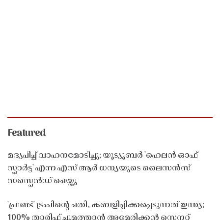
Featured
മദ്യപിച്ച് വാഹനമോടിച്ചു; യൂട്യൂബർ 'ഹെലൻ ഓഫ്
സ്പാർട്ട' എന്ന എസ് ആർ ധന്യയുടെ ലൈസൻസ്
സസ്പെൻഡ് ചെയ്തു ​​​​​​​
'ഫ്രണ്ട്' ട്രംപിന്റെ ചതി, കബളിപ്പിക്കപ്പെടുന്നത് ഇന്ത്യ;
100% താരിഫ് ചുമത്താൻ അമേരിക്കൻ സെനറ്റ്