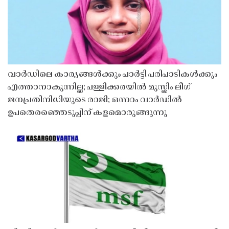
വാർഡിലെ കാര്യങ്ങൾക്കും പാർട്ടി പരിപാടികൾക്കും
എത്താനാകുന്നില്ല; പള്ളിക്കരയിൽ മുസ്ലിം ലീഗ്
ജനപ്രതിനിധിയുടെ രാജി; ഒന്നാം വാർഡിൽ
ഉപതെരഞ്ഞെടുപ്പിന് കളമൊരുങ്ങുന്നു