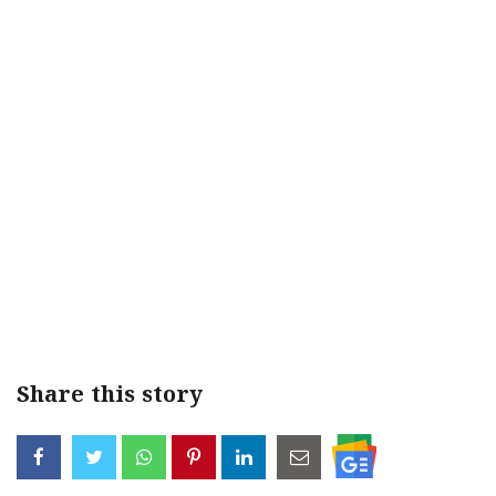
< !- START disable copy paste -->
Share this story