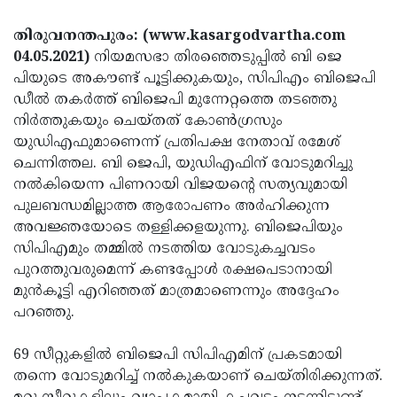
Election
Maha
തിരുവനന്തപുരം: (www.kasargodvartha.com
Shivarathri
International
04.05.2021)
നിയമസഭാ തിരഞ്ഞെടുപ്പില്‍ ബി ജെ
Women's
Anti-
പിയുടെ അകൗണ്ട് പൂട്ടിക്കുകയും, സിപിഎം ബിജെപി
ഡീല്‍ തകര്‍ത്ത് ബിജെപി മുന്നേറ്റത്തെ തടഞ്ഞു
Day
Drug
Attukal
നിര്‍ത്തുകയും ചെയ്തത് കോണ്‍ഗ്രസും
Campaign
Pongala
Holi
യുഡിഎഫുമാണെന്ന് പ്രതിപക്ഷ നേതാവ് രമേശ്
ചെന്നിത്തല. ബി ജെപി, യുഡിഎഫിന് വോടുമറിച്ചു
2025
2025
IPL
നല്‍കിയെന്ന പിണറായി വിജയന്റെ സത്യവുമായി
2025
Eid
പുലബന്ധമില്ലാത്ത ആരോപണം അര്‍ഹിക്കുന്ന
അവജ്ഞയോടെ തള്ളിക്കളയുന്നു. ബിജെപിയും
Al-
Waqf
സിപിഎമും തമ്മില്‍ നടത്തിയ വോടുകച്ചവടം
Fitr
Bill
Vishu
പുറത്തുവരുമെന്ന് കണ്ടപ്പോള്‍ രക്ഷപെടാനായി
2025
മുന്‍കൂട്ടി എറിഞ്ഞത് മാത്രമാണെന്നും അദ്ദേഹം
Controversy
Festival
Good
പറഞ്ഞു.
2025
Friday
Easter
69 സീറ്റുകളില്‍ ബിജെപി സിപിഎമിന് പ്രകടമായി
Observance
Sunday
By-
തന്നെ വോടുമറിച്ച് നല്‍കുകയാണ് ചെയ്‌തിരിക്കുന്നത്‌.
2025
2025
Election
Bihar