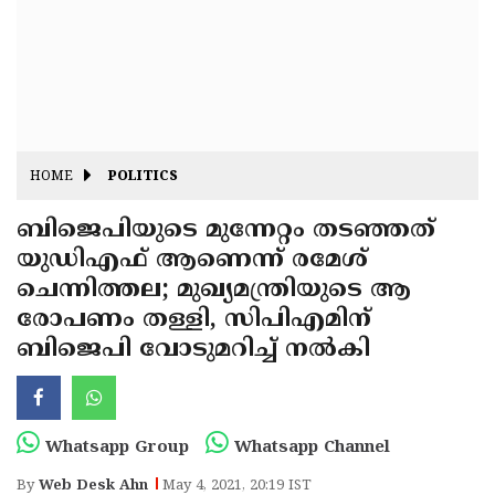
Fitr
May
Day
Eid
Al
Independence
Ad'ha
Day
Onam
HOME
POLITICS
J&K
State
ബിജെപിയുടെ മുന്നേറ്റം തടഞ്ഞത്
Haryana
യുഡിഎഫ് ആണെന്ന് രമേശ്
Assembly
State
Diwali
ചെന്നിത്തല; മുഖ്യമന്ത്രിയുടെ ആ
Elections
Assembly
Christmas
രോപണം തള്ളി, സിപിഎമിന്
Elections
ബിജെപി വോടുമറിച്ച് നല്‍കി
New-
Year
Republic
Day
Budget
Whatsapp Group
Whatsapp Channel
Delhi
By
Web Desk Ahn
May 4, 2021, 20:19 IST