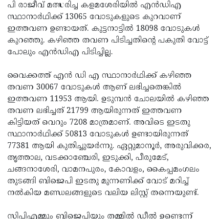
പി രാജീവ് മത്സരിച്ച കളമശേരിയില്‍ എന്‍ഡിഎ
സ്ഥാനാർഥിക്ക് 13065 വോടുകളുടെ കുറവാണ്
ഇത്തവണ ഉണ്ടായത്. കുട്ടനാട്ടില്‍ 18098 വോടുകൾ
കുറഞ്ഞു. കഴിഞ്ഞ തവണ പിടിച്ചതിന്റെ പകുതി വോട്ട്
പോലും എന്‍ഡിഎ പിടിച്ചില്ല.
വൈക്കത്ത് എന്‍ ഡി എ സ്ഥാനാർഥിക്ക് കഴിഞ്ഞ
തവണ 30067 വോടുകള്‍ ആണ് ലഭിച്ചതെങ്കില്‍
ഇത്തവണ 11953 ആയി. ഉടുമ്പന്‍ ചോലയില്‍ കഴിഞ്ഞ
തവണ ലഭിച്ചത് 21799 ആയിരുന്നത് ഇത്തവണ
കിട്ടിയത് വെറും 7208 മാത്രമാണ്. അവിടെ ഇടതു
സ്ഥാനാർഥിക്ക് 50813 വോടുകള്‍ ഉണ്ടായിരുന്നത്
77381 ആയി കുതിച്ചുയര്‍ന്നു. ഏറ്റുമാനൂര്‍, അരുവിക്കര,
തൃത്താല, വടക്കാഞ്ചേരി, ഇടുക്കി, പീരുമേട്,
ചങ്ങനാശേരി, വാമനപുരം, കോവളം, കൈപ്പമംഗലം
തുടങ്ങി ബിജെപി ഇടതു മുന്നണിക്ക് വോട് മറിച്ച്
നല്‍കിയ മണ്ഡലങ്ങളുടെ വലിയ ലിസ്റ്റ് തന്നെയുണ്ട്.
സിപിഎമ്മും ബിജെപിയും തമ്മില്‍ ഡീല്‍ ഉണ്ടെന്ന്