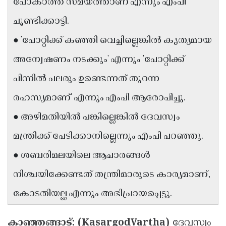
പോകാത്ത സമയത്താണ് എന്നും എംപി
Updates
Assembly
Kerala
ചൂണ്ടിക്കാട്ടി.
Polls
Local
Look
● 'പോറ്റിക്ക് കഞ്ഞി വെച്ചില്ലെങ്കിൽ കൃത്യമായ
Body
Back
അന്വേഷണം നടക്കും' എന്നും 'പോറ്റിക്ക്
Election
2025
പിന്നിൽ പലരും ഉണ്ടെന്നത് തുറന്ന
രഹസ്യമാണ്' എന്നും എംപി ആരോപിച്ചു.
● അഴിമതിയിൽ പങ്കില്ലെങ്കിൽ ദേവസ്വം
മന്ത്രിക്ക് പേടിക്കാനില്ലെന്നും എംപി പറഞ്ഞു.
● ശബരിമലയിലെ ആചാരങ്ങൾ
നിശ്ചയിക്കേണ്ടത് തന്ത്രിമാരുടെ കാര്യമാണ്,
കോടതിയല്ല എന്നും അഭിപ്രായപ്പെട്ടു.
കാഞ്ഞങ്ങാട്: (KasargodVartha)
ദേവസ്വം