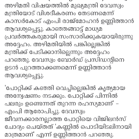
അഴിമതി വിഷയത്തിൽ മുഖ്യമന്ത്രി ദേവസ്വം
മന്ത്രിയോട് വിശദീകരണം തേടണമെന്ന്
കാസർകോട് എംപി രാജ്മോഹൻ ഉണ്ണിത്താൻ
ആവശ്യപ്പെട്ടു. കാഞ്ഞങ്ങാട്ട് മാധ്യമ
പ്രവർത്തകരുമായി സംസാരിക്കുകയായിരുന്നു
അദ്ദേഹം. അഴിമതിയിൽ പങ്കില്ലെങ്കിൽ
മന്ത്രിക്ക് പേടിക്കാനില്ലെന്നും അദ്ദേഹം
പറഞ്ഞു. ദേവസ്വം ബോർഡ് പ്രസിഡൻ്റിനെ
ഉടൻ പുറത്താക്കണമെന്ന് ഉണ്ണിത്താൻ
ആവശ്യപ്പെട്ടു.
'പോറ്റിക്ക് കഞ്ഞി വെച്ചില്ലെങ്കിൽ കൃത്യമായ
അന്വേഷണം നടക്കും. പോറ്റിക്ക് പിന്നിൽ
പലരും ഉണ്ടെന്നത് തുറന്ന രഹസ്യമാണ്' –
എംപി ആരോപിച്ചു. ദേവസ്വം
ജീവനക്കാരനല്ലാത്ത പോറ്റിയെ വിജിലൻസ്
ചോദ്യം ചെയ്തത് 'കണ്ണിൽ പൊടിയിടലിനായി
മാത്രമാണ്' എന്ന് ഉണ്ണിത്താൻ പറഞ്ഞു.