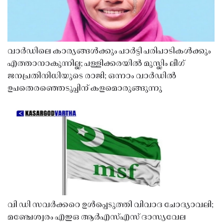
വാർഡിലെ കാര്യങ്ങൾക്കും പാർട്ടി പരിപാടികൾക്കും
എത്താനാകുന്നില്ല; പള്ളിക്കരയിൽ മുസ്ലിം ലീഗ്
ജനപ്രതിനിധിയുടെ രാജി; ഒന്നാം വാർഡിൽ
ഉപതെരഞ്ഞെടുപ്പിന് കളമൊരുങ്ങുന്നു
വി ഡി സവർക്കറെ ഉൾപ്പെടുത്തി വിവാദ ചോദ്യാവലി;
മഞ്ചേശ്വരം എഇഒ ആർഎസ്എസ് ദാസ്യവേല