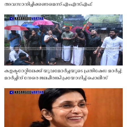
അവസാനിപ്പിക്കണമെന്ന് എംഎസ്എഫ്
കളക്ടറേറ്റിലേക്ക് യുവമോർച്ചയുടെ പ്രതിഷേധ മാർച്ച്;
മാർച്ചിന് നേരെ ജലപീരങ്കി പ്രയോഗിച്ച് പൊലീസ്