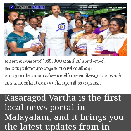
ഓണക്കാലത്ത് 1,65,000 മെട്രിക് ടൺ അരി
പൊതുവിതരണ ശൃംഖല വഴി നൽകും;
ഗോത്രവിഭാഗങ്ങൾക്കായി 'സഞ്ചരിക്കുന്ന റേഷൻ
കട' പദ്ധതിക്ക് വെള്ളരിക്കുണ്ടിൽ തുടക്കം
Kasaragod Vartha is the first
local news portal in
Malayalam, and it brings you
the latest updates from in