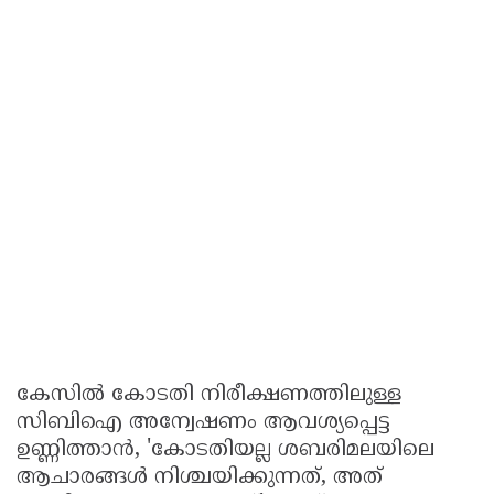
കേസിൽ കോടതി നിരീക്ഷണത്തിലുള്ള
സിബിഐ അന്വേഷണം ആവശ്യപ്പെട്ട
ഉണ്ണിത്താൻ, 'കോടതിയല്ല ശബരിമലയിലെ
ആചാരങ്ങൾ നിശ്ചയിക്കുന്നത്, അത്