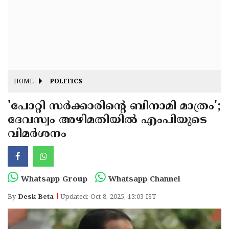
Fitr
May
Day
Eid
Al
Independence
Ad'ha
Day
Onam
HOME
POLITICS
J&K
State
'പോറ്റി സർക്കാരിൻ്റെ ബിനാമി മാത്രം';
Haryana
ദേവസ്വം അഴിമതിയിൽ എംപിയുടെ
Assembly
State
Diwali
വിമർശനം
Elections
Assembly
Christmas
Elections
New-
Year
Republic
Whatsapp Group
Whatsapp Channel
Day
Budget
By
Desk Beta
Updated: Oct 8, 2025, 13:03 IST
Delhi