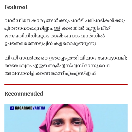
Featured
വാർഡിലെ കാര്യങ്ങൾക്കും പാർട്ടി പരിപാടികൾക്കും
എത്താനാകുന്നില്ല; പള്ളിക്കരയിൽ മുസ്ലിം ലീഗ്
ജനപ്രതിനിധിയുടെ രാജി; ഒന്നാം വാർഡിൽ
ഉപതെരഞ്ഞെടുപ്പിന് കളമൊരുങ്ങുന്നു
വി ഡി സവർക്കറെ ഉൾപ്പെടുത്തി വിവാദ ചോദ്യാവലി;
മഞ്ചേശ്വരം എഇഒ ആർഎസ്എസ് ദാസ്യവേല
അവസാനിപ്പിക്കണമെന്ന് എംഎസ്എഫ്
Recommended