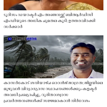
ടൂറിസം ഡയറക്ടർ എം അഞ്ജനയ്ക്ക് ബിആർഡിസി
എംഡിയുടെ അധിക ചുമതല കൂടി; ഉത്തരവിറക്കി
സർക്കാർ
കാസർകോട് ശനിയാഴ്ച ഓറൻജ് ജാഗ്രത; ജില്ലയിലെ
മുഴുവൻ വിദ്യാഭ്യാസ സ്ഥാപനങ്ങൾക്കും കളക്ടർ
അവധി പ്രഖ്യാപിച്ചു, ദുരിതാശ്വാസ
പ്രവർത്തനങ്ങൾക്ക് സജ്ജമാകാൻ നിർദേശം