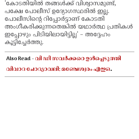
'കോടതിയിൽ തങ്ങൾക്ക് വിശ്വാസമുണ്ട്,
പക്ഷേ പോലീസ് ഉദ്യോഗസ്ഥരിൽ ഇല്ല.
പോലീസിൻ്റെ റിപ്പോർട്ടാണ് കോടതി
അംഗീകരിക്കുന്നതെങ്കിൽ യഥാർത്ഥ പ്രതികൾ
ഇപ്പോഴും പിടിയിലായിട്ടില്ല' – അദ്ദേഹം
കൂട്ടിച്ചേർത്തു.
Also Read -
വി ഡി സവർക്കറെ ഉൾപ്പെടുത്തി
വിവാദ ചോദ്യാവലി; മഞ്ചേശ്വരം എഇഒ
ആർഎസ്എസ് ദാസ്യവേല
അവസാനിപ്പിക്കണമെന്ന് എംഎസ്എഫ്