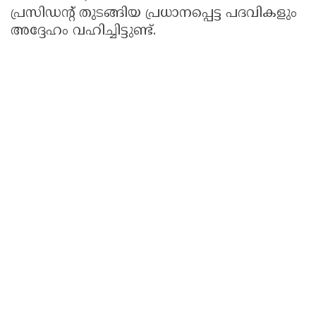
പ്രസിഡന്റ് തുടങ്ങിയ പ്രധാനപ്പെട്ട പദവികളും
അദ്ദേഹം വഹിച്ചിട്ടുണ്ട്.