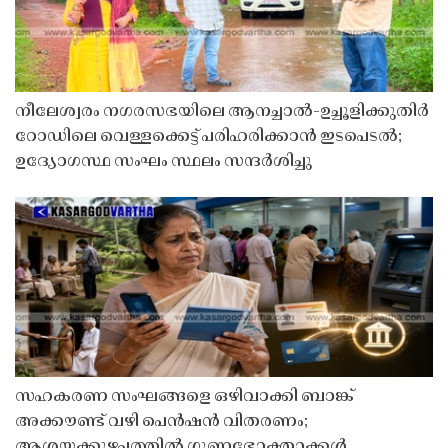
നീലേശ്വരം നഗരസഭയിലെ ആനച്ചാൽ-ഉച്ചൂളിക്കുതിർ
റോഡിലെ വെള്ളക്കെട്ട് പരിഹരിക്കാൻ ഇടപെടൽ;
ഉദ്യോഗസ്ഥ സംഘം സ്ഥലം സന്ദർശിച്ചു
സഹകരണ സംഘങ്ങളെ ഒഴിവാക്കി ബാങ്ക്
അക്കൗണ്ട് വഴി പെൻഷൻ വിതരണം;
ആശയക്കുഴപ്പത്തിൽ ഗുണഭോക്താക്കൾ