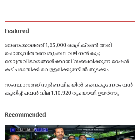
Featured
ഓണക്കാലത്ത് 1,65,000 മെട്രിക് ടൺ അരി
പൊതുവിതരണ ശൃംഖല വഴി നൽകും;
ഗോത്രവിഭാഗങ്ങൾക്കായി 'സഞ്ചരിക്കുന്ന റേഷൻ
കട' പദ്ധതിക്ക് വെള്ളരിക്കുണ്ടിൽ തുടക്കം
സംസ്ഥാനത്ത് സ്വർണവിലയിൽ വൈകുന്നേരം വൻ
കുതിപ്പ്; പവൻ വില 1,10,920 രൂപയായി ഉയർന്നു
Recommended