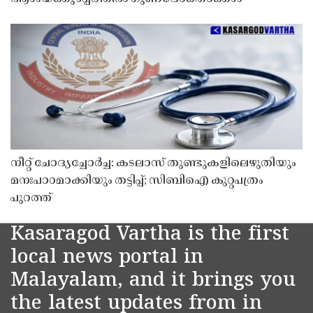
നീറ്റ് ചോദ്യച്ചോർച്ച: കടലാസ് തുണ്ടുകളിലെഴുതിയും
മനഃപാഠമാക്കിയും തട്ടിപ്പ്; സിബിഐ കുറ്റപത്രം
പുറത്ത്
Kasaragod Vartha is the first
local news portal in
Malayalam, and it brings you
the latest updates from in