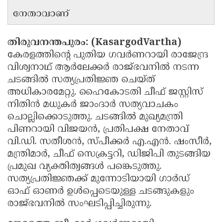
നേതാവാണ്
Updates
Assembly
Kerala
Polls
Local
Look
തിരുവനന്തപുരം: (KasargodVartha)
Body
Back
കേരളത്തിന്റെ പുതിയ ഗവർണറായി രാജേന്ദ്ര
Election
2025
വിശ്വനാഥ് ആർലേക്കർ രാജ്ഭവനിൽ നടന്ന
ചടങ്ങിൽ സത്യപ്രതിജ്ഞ ചെയ്ത്
അധികാരമേറ്റു. ഹൈകോടതി ചീഫ് ജസ്റ്റിസ്
നിതിൻ മധുകർ ജാംദാർ സത്യവാചകം
ചൊല്ലിക്കൊടുത്തു. ചടങ്ങിൽ മുഖ്യമന്ത്രി
പിണറായി വിജയൻ, പ്രതിപക്ഷ നേതാവ്
വി.ഡി. സതീശൻ, സ്പീക്കർ എ.എൻ. ഷംസീർ,
മന്ത്രിമാർ, ചീഫ് സെക്രട്ടറി, ഡിജിപി തുടങ്ങിയ
പ്രമുഖ വ്യക്തിത്വങ്ങൾ പങ്കെടുത്തു.
സത്യപ്രതിജ്ഞക്ക് മുന്നോടിയായി ഗാർഡ്
ഓഫ് ഓണർ ഉൾപ്പെടെയുള്ള ചടങ്ങുകളും
രാജ്ഭവനിൽ സംഘടിപ്പിച്ചിരുന്നു.