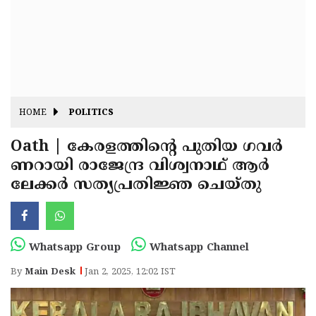
Fitr
May
Day
Eid
Al
Independence
Ad'ha
Day
Onam
HOME
POLITICS
J&K
State
Oath | കേരളത്തിന്റെ പുതിയ ഗവർ
Haryana
ണറായി രാജേന്ദ്ര വിശ്വനാഥ് ആർ
Assembly
State
Diwali
ലേക്കർ സത്യപ്രതിജ്ഞ ചെയ്‌തു ​​​​​​​
Elections
Assembly
Christmas
Elections
New-
Year
Republic
Whatsapp Group
Whatsapp Channel
Day
Budget
By
Main Desk
Jan 2, 2025, 12:02 IST
Delhi