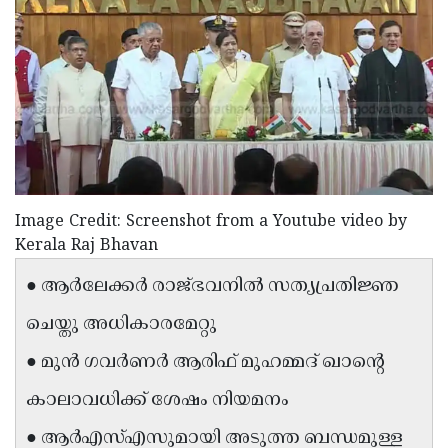
Election
Maha
Shivarathri
International
Women's
Anti-
Day
Drug
Attukal
Campaign
Pongala
Holi
2025
2025
IPL
Image Credit: Screenshot from a Youtube video by
2025
Eid
Kerala Raj Bhavan
Al-
Waqf
● ആർലേക്കർ രാജ്ഭവനിൽ സത്യപ്രതിജ്ഞ
Fitr
Bill
Vishu
ചെയ്തു അധികാരമേറ്റു
2025
Controversy
Festival
Good
● മുൻ ഗവർണർ ആരിഫ് മുഹമ്മദ് ഖാന്റെ
2025
Friday
Easter
കാലാവധിക്ക് ശേഷം നിയമനം
Observance
Sunday
By-
● ആർഎസ്എസുമായി അടുത്ത ബന്ധമുള്ള
2025
2025
Election
Bihar