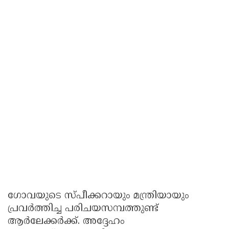
ഗോവയുടെ സ്പീക്കറായും മന്ത്രിയായും
പ്രവർത്തിച്ച പരിചയസമ്പത്തുണ്ട്
ആർലേക്കർക്ക്. അദ്ദേഹം