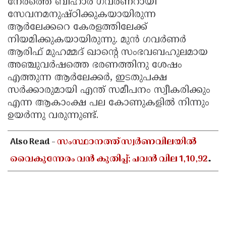
നേരത്തെ ബീഹാർ ഗവർണറായി
സേവനമനുഷ്ഠിക്കുകയായിരുന്ന
ആർലേക്കറെ കേരളത്തിലേക്ക്
നിയമിക്കുകയായിരുന്നു. മുൻ ഗവർണർ
ആരിഫ് മുഹമ്മദ് ഖാന്റെ സംഭവബഹുലമായ
അഞ്ചുവർഷത്തെ ഭരണത്തിനു ശേഷം
എത്തുന്ന ആർലേക്കർ, ഇടതുപക്ഷ
സർക്കാരുമായി എന്ത് സമീപനം സ്വീകരിക്കും
എന്ന ആകാംക്ഷ പല കോണുകളിൽ നിന്നും
ഉയർന്നു വരുന്നുണ്ട്.
Also Read -
സംസ്ഥാനത്ത് സ്വർണവിലയിൽ
വൈകുന്നേരം വൻ കുതിപ്പ്; പവൻ വില 1,10,920
രൂപയായി ഉയർന്നു