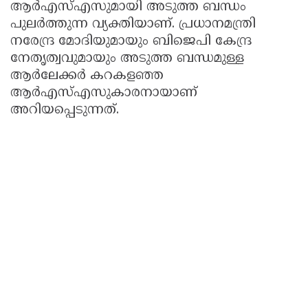
ആർഎസ്എസുമായി അടുത്ത ബന്ധം
പുലർത്തുന്ന വ്യക്തിയാണ്. പ്രധാനമന്ത്രി
നരേന്ദ്ര മോദിയുമായും ബിജെപി കേന്ദ്ര
നേതൃത്വവുമായും അടുത്ത ബന്ധമുള്ള
ആർലേക്കർ കറകളഞ്ഞ
ആർഎസ്എസുകാരനായാണ്
അറിയപ്പെടുന്നത്.