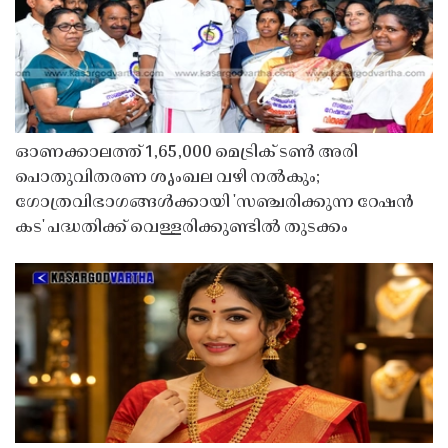
ഓണക്കാലത്ത് 1,65,000 മെട്രിക് ടൺ അരി
പൊതുവിതരണ ശൃംഖല വഴി നൽകും;
ഗോത്രവിഭാഗങ്ങൾക്കായി 'സഞ്ചരിക്കുന്ന റേഷൻ
കട' പദ്ധതിക്ക് വെള്ളരിക്കുണ്ടിൽ തുടക്കം