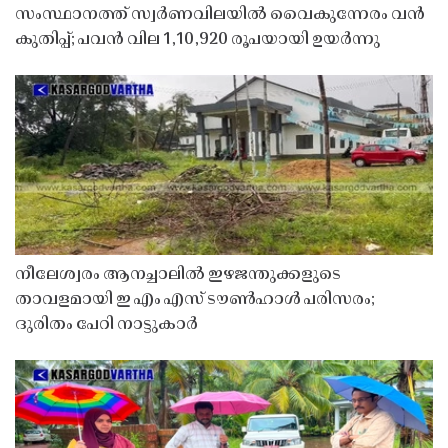
സംസ്ഥാനത്ത് സ്വർണവിലയിൽ വൈകുന്നേരം വൻ
കുതിപ്പ്; പവൻ വില 1,10,920 രൂപയായി ഉയർന്നു
നീലേശ്വരം ആനച്ചാലിൽ ഇഴജന്തുക്കളുടെ
താവളമായി ഇ എം എസ് ടൗൺഹാൾ പരിസരം;
ദുരിതം പേറി നാട്ടുകാർ