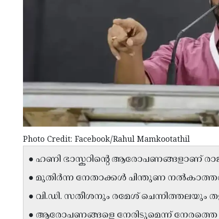
Photo Credit: Facebook/Rahul Mamkootathil
● ഹണി ഭാസ്കറിന്റെ ആരോപണങ്ങളാണ് രാജ
● മുതിർന്ന നേതാക്കൾ പിന്തുണ നൽകാത്ത
● വി.ഡി. സതീശനും രമേശ് ചെന്നിത്തലയും തള്
● ആരോപണങ്ങളെ നേരിടുമെന്ന് നേരത്തെ പ