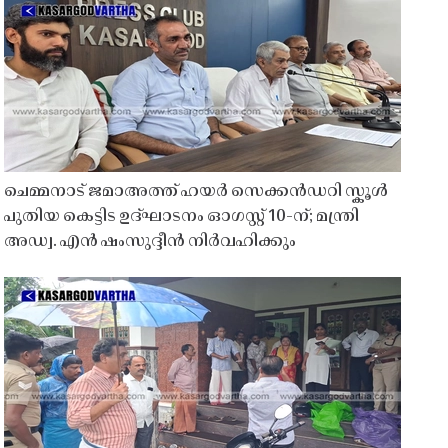
ചെമ്മനാട് ജമാഅത്ത് ഹയർ സെക്കൻഡറി സ്കൂൾ
പുതിയ കെട്ടിട ഉദ്ഘാടനം ഓഗസ്റ്റ് 10-ന്; മന്ത്രി
അഡ്വ. എൻ ഷംസുദ്ദീൻ നിർവഹിക്കും