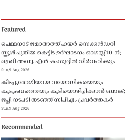
Featured
ചെമ്മനാട് ജമാഅത്ത് ഹയർ സെക്കൻഡറി
സ്കൂൾ പുതിയ കെട്ടിട ഉദ്ഘാടനം ഓഗസ്റ്റ് 10-ന്;
മന്ത്രി അഡ്വ. എൻ ഷംസുദ്ദീൻ നിർവഹിക്കും
Sun,9 Aug 2026
കിടപ്പുരോഗിയായ വയോധികയെയും
കുടുംബത്തെയും കുടിയൊഴിപ്പിക്കാൻ ബാങ്ക്;
ജപ്തി നടപടി തടഞ്ഞ് സിപിഎം പ്രവർത്തകർ
Sun,9 Aug 2026
Recommended