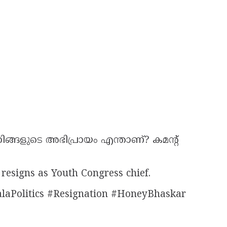
് നിങ്ങളുടെ അഭിപ്രായം എന്താണ്? കമന്റ്
esigns as Youth Congress chief.
laPolitics #Resignation #HoneyBhaskar