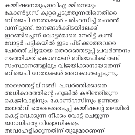
കമ്മീഷനെയും,ഇവിഎ മ്മിനെയും
കോൺഗ്രസ്‌ കുറ്റപ്പെടുത്തുന്നതിനെതിരെ
ബിജെപി നേതാക്കൾ പരിഹസിച്ച് രംഗത്ത്
വന്നിട്ടുണ്ട്. ജനങ്ങൾക്കിടയിലേക്ക്
ഇറങ്ങിച്ചെന്ന് വോട്ടർമാരെ നേരിട്ട് കണ്ട്
വോട്ടർ പട്ടികയിൽ ഇടം പിടിക്കാത്തവരെ
ചേർത്ത് ചിട്ടയായ തെരഞ്ഞെടുപ്പ് പ്രവർത്തനം
നടത്തിയത് കൊണ്ടാണ് ബിജെപിക്ക് രണ്ട്
സംസ്ഥാനങ്ങളിലും വിജയിക്കാനായതെന്ന്
ബിജെപി നേതാക്കൾ അവകാശപ്പെടുന്നു.
താഴെത്തട്ടിലിറങ്ങി പ്രവർത്തിക്കാതെ
അധികാരത്തിന്റെ ഹുങ്കിൽ കഴിഞ്ഞിരുന്ന
കെജ്രിവാളിനും, കോൺഗ്രസിനും ഉണ്ടായ
തോൽവി തെരഞ്ഞെടുപ്പ് കമ്മീഷന്റെ തലയിൽ
കെട്ടിവെക്കുന്ന നീക്കം വോട്ട് ചെയ്യുന്ന
ജനാധിപത്യ വിശ്വാസികളെ
അവഹേളിക്കുന്നതിന് തുല്യമാണെന്ന്