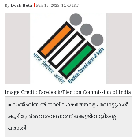
Election
Maha
By
Desk Beta
Feb 15, 2025, 12:45 IST
Shivarathri
International
Women's
Anti-
Day
Drug
Attukal
Campaign
Pongala
Holi
2025
2025
IPL
2025
Eid
Al-
Waqf
Fitr
Bill
Vishu
Image Credit: Facebook/Election Commission of India
2025
Controversy
Festival
Good
● ഡൽഹിയിൽ നാല് ലക്ഷത്തോളം വോട്ടുകൾ
2025
Friday
Easter
കൂട്ടിച്ചേർത്തുവെന്നാണ് കെജ്രിവാളിന്റെ
Observance
Sunday
By-
പരാതി.
2025
2025
Election
Bihar