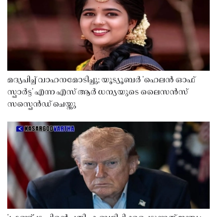
മദ്യപിച്ച് വാഹനമോടിച്ചു; യൂട്യൂബർ 'ഹെലൻ ഓഫ്
സ്പാർട്ട' എന്ന എസ് ആർ ധന്യയുടെ ലൈസൻസ്
സസ്പെൻഡ് ചെയ്തു ​​​​​​​