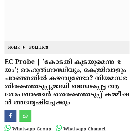
Fitr
May
Day
Eid
Al
Independence
Ad'ha
Day
Onam
HOME
POLITICS
J&K
State
EC Probe | 'കോടതി കുടയുമെന്ന ഭ
Haryana
യം'; രാഹുൽഗാന്ധിയും, കേജ്രിവാളും
Assembly
State
Diwali
പറഞ്ഞതിൽ കഴമ്പുണ്ടോ? നിയമസഭ
Elections
Assembly
Christmas
തിരഞ്ഞെടുപ്പുമായി ബന്ധപ്പെട്ട ആ
Elections
രോപണങ്ങൾ തെരഞ്ഞെടുപ്പ് കമ്മീഷ
New-
ൻ അന്വേഷിച്ചേക്കും
Year
Republic
Day
Budget
Delhi
Whatsapp Group
Whatsapp Channel