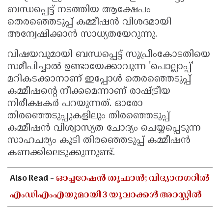
ബന്ധപ്പെട്ട് നടത്തിയ ആക്ഷേപം
തെരഞ്ഞെടുപ്പ് കമ്മീഷൻ വിശദമായി
അന്വേഷിക്കാൻ സാധ്യതയേറുന്നു.
വിഷയവുമായി ബന്ധപ്പെട്ട് സുപ്രീംകോടതിയെ
സമീപിച്ചാൽ ഉണ്ടായേക്കാവുന്ന 'പൊല്ലാപ്പ്'
മറികടക്കാനാണ് ഇപ്പോൾ തെരഞ്ഞെടുപ്പ്
കമ്മീഷന്റെ നീക്കമെന്നാണ് രാഷ്ട്രീയ
നിരീക്ഷകർ പറയുന്നത്. ഓരോ
തിരഞ്ഞെടുപ്പുകളിലും തിരഞ്ഞെടുപ്പ്
കമ്മീഷൻ വിശ്വാസ്യത ചോദ്യം ചെയ്യപ്പെടുന്ന
സാഹചര്യം കൂടി തിരഞ്ഞെടുപ്പ് കമ്മീഷൻ
കണക്കിലെടുക്കുന്നുണ്ട്.
Also Read -
ഓപ്പറേഷൻ തൂഫാൻ; വിദ്യാനഗറിൽ
എംഡിഎംഎയുമായി 3 യുവാക്കൾ അറസ്റ്റിൽ