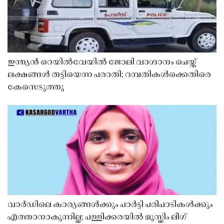
ഇന്ത്യൻ റെയിൽവേയിൽ ജോലി വാഗ്ദാനം ചെയ്ത്
ലക്ഷങ്ങൾ തട്ടിയെന്ന പരാതി; ദമ്പതികൾക്കെതിരെ
കേസെടുത്തു
വാർഡിലെ കാര്യങ്ങൾക്കും പാർട്ടി പരിപാടികൾക്കും
എത്താനാകുന്നില്ല; പള്ളിക്കരയിൽ മുസ്ലിം ലീഗ്