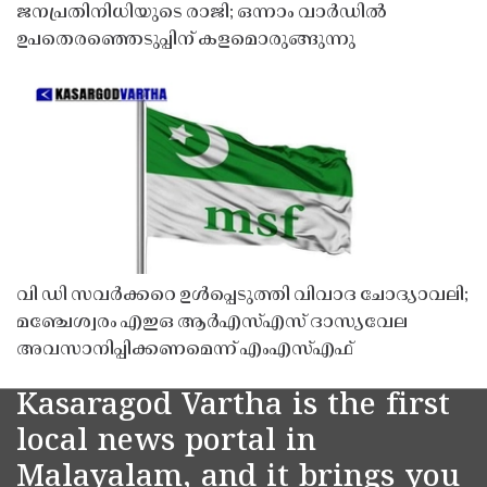
ജനപ്രതിനിധിയുടെ രാജി; ഒന്നാം വാർഡിൽ
ഉപതെരഞ്ഞെടുപ്പിന് കളമൊരുങ്ങുന്നു
വി ഡി സവർക്കറെ ഉൾപ്പെടുത്തി വിവാദ ചോദ്യാവലി;
മഞ്ചേശ്വരം എഇഒ ആർഎസ്എസ് ദാസ്യവേല
അവസാനിപ്പിക്കണമെന്ന് എംഎസ്എഫ്
Kasaragod Vartha is the first
local news portal in
Malayalam, and it brings you