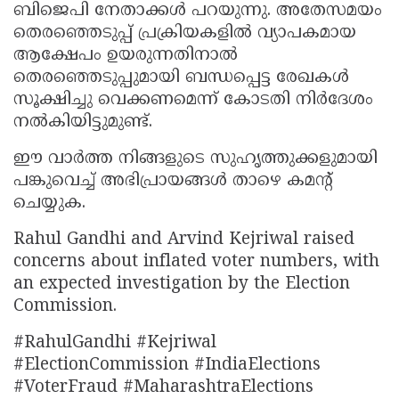
ബിജെപി നേതാക്കൾ പറയുന്നു. അതേസമയം
തെരഞ്ഞെടുപ്പ് പ്രക്രിയകളിൽ വ്യാപകമായ
ആക്ഷേപം ഉയരുന്നതിനാൽ
തെരഞ്ഞെടുപ്പുമായി ബന്ധപ്പെട്ട രേഖകൾ
സൂക്ഷിച്ചു വെക്കണമെന്ന് കോടതി നിർദേശം
നൽകിയിട്ടുമുണ്ട്.
ഈ വാർത്ത നിങ്ങളുടെ സുഹൃത്തുക്കളുമായി
പങ്കുവെച്ച് അഭിപ്രായങ്ങൾ താഴെ കമന്റ്
ചെയ്യുക.
Rahul Gandhi and Arvind Kejriwal raised
concerns about inflated voter numbers, with
an expected investigation by the Election
Commission.
#RahulGandhi #Kejriwal
#ElectionCommission #IndiaElections
#VoterFraud #MaharashtraElections