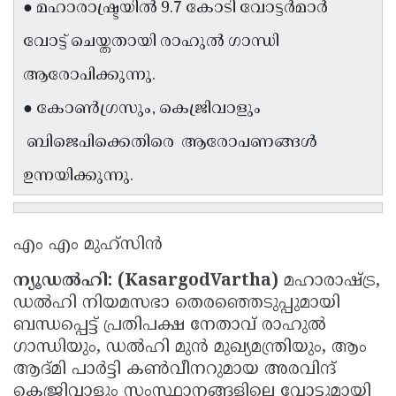
● മഹാരാഷ്ട്രയിൽ 9.7 കോടി വോട്ടർമാർ
Updates
Assembly
Kerala
വോട്ട് ചെയ്തതായി രാഹുൽ ഗാന്ധി
Polls
Local
Look
ആരോപിക്കുന്നു.
Body
Back
● കോൺഗ്രസും, കെജ്രിവാളും
Election
2025
ബിജെപിക്കെതിരെ ആരോപണങ്ങൾ
ഉന്നയിക്കുന്നു.
എം എം മുഹ്സിൻ
ന്യൂഡൽഹി: (KasargodVartha)
മഹാരാഷ്ട്ര,
ഡൽഹി നിയമസഭാ തെരഞ്ഞെടുപ്പുമായി
ബന്ധപ്പെട്ട് പ്രതിപക്ഷ നേതാവ് രാഹുൽ
ഗാന്ധിയും, ഡൽഹി മുൻ മുഖ്യമന്ത്രിയും, ആം
ആദ്മി പാർട്ടി കൺവീനറുമായ അരവിന്ദ്
കെജ്രിവാളും സംസ്ഥാനങ്ങളിലെ വോട്ടുമായി