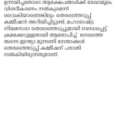
ഉന്നയിച്ചതോടെ ആക്ഷേപങ്ങൾക്ക് രേഖാമൂലം
വിശദീകരണം നൽകുമെന്ന്
വൈകിയാണെങ്കിലും തെരഞ്ഞെടുപ്പ്
കമ്മീഷൻ അറിയിച്ചിട്ടുണ്ട്. മഹാരാഷ്ട്ര
നിയമസഭാ തെരഞ്ഞെടുപ്പുമായി ബന്ധപ്പെട്ട്
ക്രമക്കേടുള്ളതായി ആരോപിച്ച് നേരത്തെ
തന്നെ ഇന്ത്യാ മുന്നണി നേതാക്കൾ
തെരഞ്ഞെടുപ്പ് കമ്മീഷന് പരാതി
നൽകിയിരുന്നതുമാണ്.