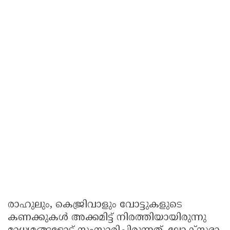
രാഹുലും, കെജ്രിവാളും വോട്ടുകളുടെ
കണക്കുകൾ അക്കമിട്ട് നിരത്തിയായിരുന്നു