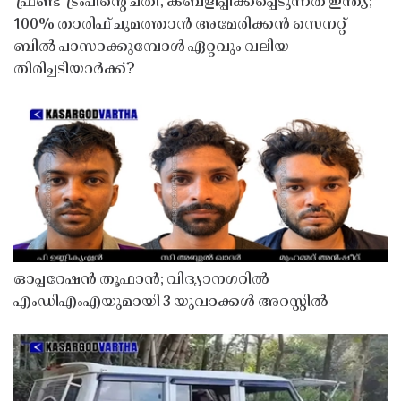
'ഫ്രണ്ട്' ട്രംപിന്റെ ചതി, കബളിപ്പിക്കപ്പെടുന്നത് ഇന്ത്യ;
100% താരിഫ് ചുമത്താൻ അമേരിക്കൻ സെനറ്റ്
ബിൽ പാസാക്കുമ്പോൾ ഏറ്റവും വലിയ
തിരിച്ചടിയാർക്ക്?
ഓപ്പറേഷൻ തൂഫാൻ; വിദ്യാനഗറിൽ
എംഡിഎംഎയുമായി 3 യുവാക്കൾ അറസ്റ്റിൽ