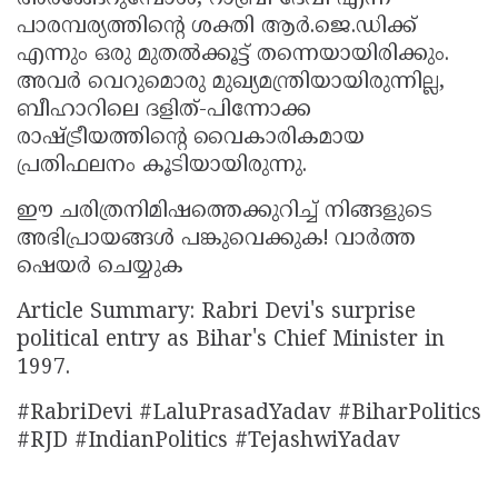
പാരമ്പര്യത്തിന്റെ ശക്തി ആർ.ജെ.ഡിക്ക്
എന്നും ഒരു മുതൽക്കൂട്ട് തന്നെയായിരിക്കും.
അവർ വെറുമൊരു മുഖ്യമന്ത്രിയായിരുന്നില്ല,
ബീഹാറിലെ ദളിത്-പിന്നോക്ക
രാഷ്ട്രീയത്തിന്റെ വൈകാരികമായ
പ്രതിഫലനം കൂടിയായിരുന്നു.
ഈ ചരിത്രനിമിഷത്തെക്കുറിച്ച് നിങ്ങളുടെ
അഭിപ്രായങ്ങൾ പങ്കുവെക്കുക! വാർത്ത
ഷെയർ ചെയ്യുക
Article Summary: Rabri Devi's surprise
political entry as Bihar's Chief Minister in
1997.
#RabriDevi #LaluPrasadYadav #BiharPolitics
#RJD #IndianPolitics #TejashwiYadav