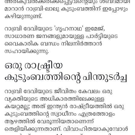
അരികുവൽക്കരിക്കപ്പെട്ടവന്റെയും ശബ്ദമായി
മാറാൻ റാബ്രി-ലാലു കുടുംബത്തിന് ഇപ്പോഴും
കഴിയുന്നുണ്ട്.
റാബ്രി ദേവിയുടെ 'ഗൃഹനാഥ' ഇമേജ്,
സാധാരണ ജനങ്ങളുമായുള്ള പാർട്ടിയുടെ
വൈകാരിക ബന്ധം നിലനിർത്താൻ
സഹായിക്കുന്നു.
ഒരു രാഷ്ട്രീയ
കുടുംബത്തിന്റെ പിന്തുടർച്ച
റാബ്രി ദേവിയുടെ ജീവിതം കേവലം ഒരു
വ്യക്തിയുടെ അധികാരത്തിലേക്കുള്ള
കയറ്റമല്ല; അത് ഇന്ത്യൻ രാഷ്ട്രീയത്തിൽ ഒരു
കുടുംബത്തിന്റെ സ്വാധീനം എത്രത്തോളം
ആഴത്തിൽ വേരൂന്നിയതാണെന്ന്
തെളിയിക്കുന്നതാണ്. വിവാഹിതയാകുമ്പോൾ