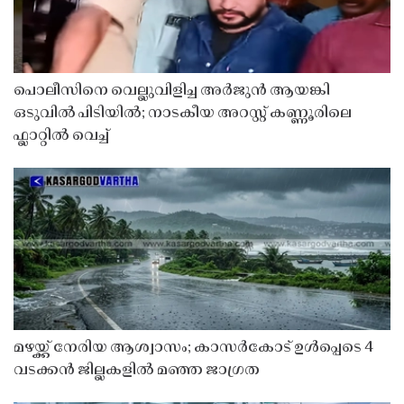
പൊലീസിനെ വെല്ലുവിളിച്ച അർജുൻ ആയങ്കി
ഒടുവിൽ പിടിയിൽ; നാടകീയ അറസ്റ്റ് കണ്ണൂരിലെ
ഫ്ലാറ്റിൽ വെച്ച്
മഴയ്ക്ക് നേരിയ ആശ്വാസം; കാസർകോട് ഉൾപ്പെടെ 4
വടക്കൻ ജില്ലകളിൽ മഞ്ഞ ജാഗ്രത