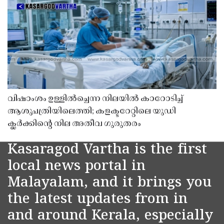
വിഷാംശം ഉള്ളിൽച്ചെന്ന നിലയിൽ കാറോടിച്ച്
ആശുപത്രിയിലെത്തി; കളക്ടറേറ്റിലെ യുഡി
ക്ലർക്കിൻ്റെ നില അതീവ ഗുരുതരം
Kasaragod Vartha is the first
local news portal in
Malayalam, and it brings you
the latest updates from in
and around Kerala, especially