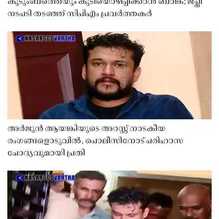
കുടുംബത്തെയും കുടിയൊഴിപ്പിക്കാൻ ബാങ്ക്; ജപ്തി
നടപടി തടഞ്ഞ് സിപിഎം പ്രവർത്തകർ
അർജുൻ ആയങ്കിയുടെ അറസ്റ്റ് നാടകീയ
രംഗങ്ങളൊടുവിൽ, പൊലീസിനോട് പരിഹാസ
ചോദ്യവുമായി പ്രതി