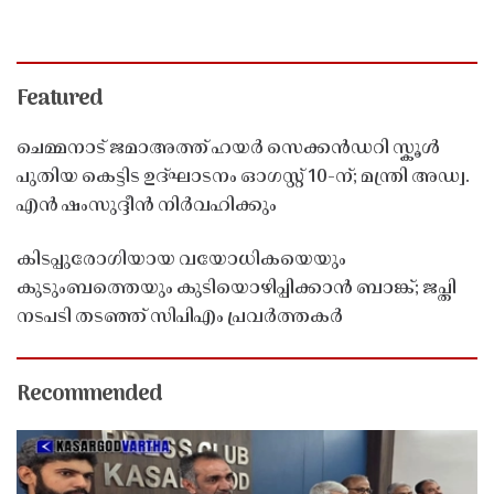
Featured
ചെമ്മനാട് ജമാഅത്ത് ഹയർ സെക്കൻഡറി സ്കൂൾ
പുതിയ കെട്ടിട ഉദ്ഘാടനം ഓഗസ്റ്റ് 10-ന്; മന്ത്രി അഡ്വ.
എൻ ഷംസുദ്ദീൻ നിർവഹിക്കും
കിടപ്പുരോഗിയായ വയോധികയെയും
കുടുംബത്തെയും കുടിയൊഴിപ്പിക്കാൻ ബാങ്ക്; ജപ്തി
നടപടി തടഞ്ഞ് സിപിഎം പ്രവർത്തകർ
Recommended