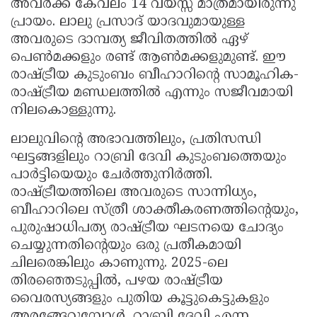
അവർക്ക് കേവലം 14 വയസ്സ് മാത്രമായിരുന്നു
പ്രായം. ലാലു പ്രസാദ് യാദവുമായുള്ള
അവരുടെ ദാമ്പത്യ ജീവിതത്തിൽ ഏഴ്
പെൺമക്കളും രണ്ട് ആൺമക്കളുമുണ്ട്. ഈ
രാഷ്ട്രീയ കുടുംബം ബീഹാറിന്റെ സാമൂഹിക-
രാഷ്ട്രീയ മണ്ഡലത്തിൽ എന്നും സജീവമായി
നിലകൊള്ളുന്നു.
ലാലുവിന്റെ അഭാവത്തിലും, പ്രതിസന്ധി
ഘട്ടങ്ങളിലും റാബ്രി ദേവി കുടുംബത്തെയും
പാർട്ടിയെയും ചേർത്തുനിർത്തി.
രാഷ്ട്രീയത്തിലെ അവരുടെ സാന്നിധ്യം,
ബീഹാറിലെ സ്ത്രീ ശാക്തീകരണത്തിന്റെയും,
പുരുഷാധിപത്യ രാഷ്ട്രീയ ഘടനയെ ചോദ്യം
ചെയ്യുന്നതിന്റെയും ഒരു പ്രതീകമായി
ചിലരെങ്കിലും കാണുന്നു. 2025-ലെ
തിരഞ്ഞെടുപ്പിൽ, പഴയ രാഷ്ട്രീയ
വൈരസ്യങ്ങളും പുതിയ കൂട്ടുകെട്ടുകളും
അരങ്ങേറുമ്പോൾ, റാബ്രി ദേവി എന്ന