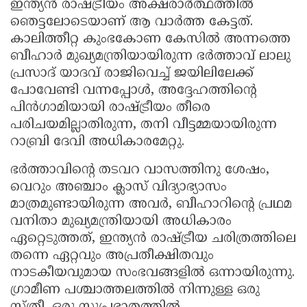
ഇന്ത്യൻ രാഷ്ട്രീയം അക്ഷരാർത്ഥത്തിൽ
ഞെട്ടലോടെയാണ് ആ വാർത്ത കേട്ടത്.
കാലിത്തീറ്റ കുംഭകോണ കേസിൽ അന്നത്തെ
ബീഹാർ മുഖ്യമന്ത്രിയായിരുന്ന ഭർത്താവ് ലാലു
പ്രസാദ് യാദവ് രാജിവെച്ച് ജയിലിലേക്ക്
പോവേണ്ടി വന്നപ്പോൾ, അദ്ദേഹത്തിന്റെ
പിൻഗാമിയായി രാഷ്ട്രീയം തീരെ
പരിചയമില്ലാതിരുന്ന, തനി വീട്ടമ്മയായിരുന്ന
റാബ്രി ദേവി അധികാരമേറ്റു.
ഭർത്താവിന്റെ തടവറ വാസത്തിനു ശേഷം,
വെറും അഞ്ചാം ക്ലാസ് വിദ്യാഭ്യാസം
മാത്രമുണ്ടായിരുന്ന അവർ, ബീഹാറിന്റെ പ്രഥമ
വനിതാ മുഖ്യമന്ത്രിയായി അധികാരം
ഏറ്റെടുത്തത്, ഇന്ത്യൻ രാഷ്ട്രീയ ചരിത്രത്തിലെ
തന്നെ ഏറ്റവും അപ്രതീക്ഷിതവും
നാടകീയവുമായ സംഭവങ്ങളിൽ ഒന്നായിരുന്നു.
ഗ്രാമീണ പശ്ചാത്തലത്തിൽ നിന്നുള്ള ഒരു