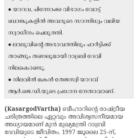
Updates
Assembly
● യാദവ, പിന്നോക്ക വിഭാഗം വോട്ട്
Kerala
Polls
Local
Look
ബാങ്കുകളിൽ അവരുടെ സാന്നിധ്യം വലിയ
Body
Back
സ്വാധീനം ചെലുത്തി.
Election
2025
● ലാലുവിൻ്റെ അഭാവത്തിലും പാർട്ടിക്ക്
താങ്ങും തണലുമായി റാബ്രി ദേവി
നിലകൊണ്ടു.
● നിലവിൽ മകൻ തേജസ്വി യാദവ്
ആർ.ജെ.ഡി.യുടെ പ്രധാന നേതാവാണ്.
(KasargodVartha)
ബീഹാറിന്റെ രാഷ്ട്രീയ
ചരിത്രത്തിലെ ഏറ്റവും അവിശ്വസനീയമായ
അധ്യായമാണ് മുൻ മുഖ്യമന്ത്രി റാബ്രി
ദേവിയുടെ ജീവിതം. 1997 ജൂലൈ 25-ന്,