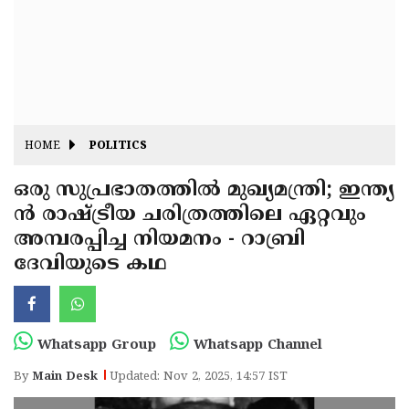
Fitr
May
Day
Eid
Al
Independence
Ad'ha
Day
Onam
HOME
POLITICS
J&K
State
ഒരു സുപ്രഭാതത്തിൽ മുഖ്യമന്ത്രി; ഇന്ത്യ
Haryana
ൻ രാഷ്ട്രീയ ചരിത്രത്തിലെ ഏറ്റവും
Assembly
State
Diwali
അമ്പരപ്പിച്ച നിയമനം - റാബ്രി
Elections
Assembly
Christmas
ദേവിയുടെ കഥ
Elections
New-
Year
Republic
Whatsapp Group
Whatsapp Channel
Day
Budget
By
Main Desk
Updated: Nov 2, 2025, 14:57 IST
Delhi