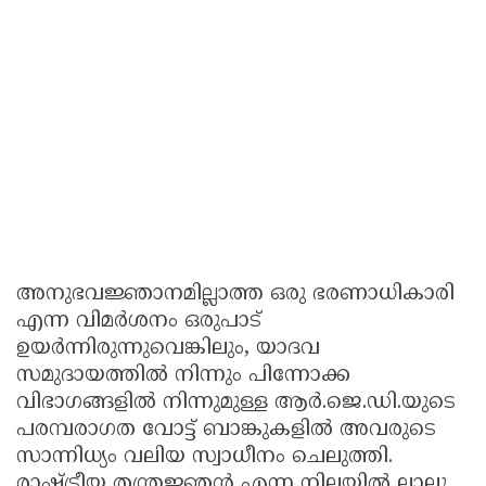
അനുഭവജ്ഞാനമില്ലാത്ത ഒരു ഭരണാധികാരി
എന്ന വിമർശനം ഒരുപാട്
ഉയർന്നിരുന്നുവെങ്കിലും, യാദവ
സമുദായത്തിൽ നിന്നും പിന്നോക്ക
വിഭാഗങ്ങളിൽ നിന്നുമുള്ള ആർ.ജെ.ഡി.യുടെ
പരമ്പരാഗത വോട്ട് ബാങ്കുകളിൽ അവരുടെ
സാന്നിധ്യം വലിയ സ്വാധീനം ചെലുത്തി.
രാഷ്ട്രീയ തന്ത്രജ്ഞൻ എന്ന നിലയിൽ ലാലു