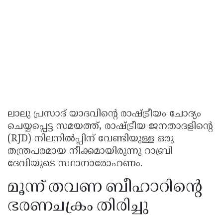
ലാലു പ്രസാദ് യാദവിന്റെ രാഷ്ട്രീയം ചോദ്യം
ചെയ്യപ്പെട്ട സമയത്ത്, രാഷ്ട്രീയ ജനതാദളിന്റെ
(RJD) നിലനിൽപ്പിന് വേണ്ടിയുള്ള ഒരു
തന്ത്രപരമായ നീക്കമായിരുന്നു റാബ്രി
ദേവിയുടെ സ്ഥാനാരോഹണം.
മൂന്ന് തവണ ബീഹാറിന്റെ
ഭരണചക്രം തിരിച്ചു