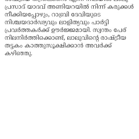
പ്രസാദ് യാദവ് അണിയറയിൽ നിന്ന് കരുക്കൾ
നീക്കിയപ്പോഴും, റാബ്രി ദേവിയുടെ
നിശ്ചയദാർഢ്യവും ലാളിത്യവും പാർട്ടി
പ്രവർത്തകർക്ക് ഊർജ്ജമായി. സ്വന്തം പേര്
നിലനിർത്തിക്കൊണ്ട്, ലാലുവിന്റെ രാഷ്ട്രീയ
തട്ടകം കാത്തുസൂക്ഷിക്കാൻ അവർക്ക്
കഴിഞ്ഞു.