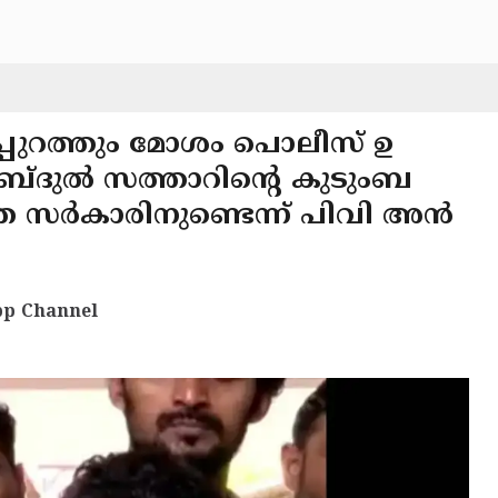
പ്പുറത്തും മോശം പൊലീസ് ഉ
അബ്ദുൽ സത്താറിന്റെ കുടുംബ
ത സർകാരിനുണ്ടെന്ന് പിവി അൻ
p Channel