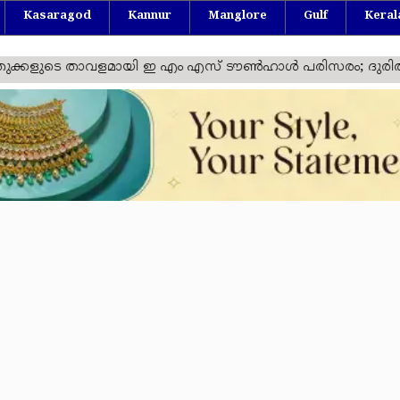
Kasaragod
Kannur
Manglore
Gulf
Keral