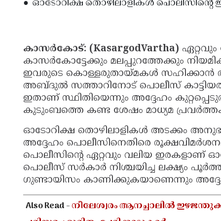
● 'ഓടോറിക്ഷ തൊഴിലാളികൾ പൊലീസിന്റെ 
കാസർകോട്: (KasargodVartha)
ഏറ്റവു
കാസര്‍കോട്ടേക്കും മലപ്പുറത്തേക്കും 
ഇവരുടെ കൊള്ളരുതായ്മ‌കൾ സഹിക്കാൻ തയ്യ
അബ്ദുൽ സത്താറിനോട് പൊലീസ് കാട്ടിയത്
ഇതാണ് സ്ഥിതിയെന്നും അദ്ദേഹം കുറ്റപ്പെട
കുടുംബത്തെ കണ്ട ശേഷം മാധ്യമ പ്രവർത്ത
ഓടോറിക്ഷ തൊഴിലാളികൾ അടക്കം അനുഭവിക്കു
അദ്ദേഹം പൊലീസിനെതിരെ രൂക്ഷവിമർശനമ
പൊലീസിന്റെ ഏറ്റവും വലിയ ഇരകളാണ് ഓടോ
പൊലീസ് സർകാർ നിശ്ചയിച്ച ലക്ഷ്യം പൂർത
ഗുണ്ടായിസം കാണിക്കുകയാണെന്നും അദ്ദേഹം 
Also Read -
നീലേശ്വരം ആനച്ചാലിൽ ഇഴജന്ത