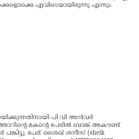
്കളൊക്കെ എവിടെയായിരുന്നു എന്നും
യിക്കുന്നതിനായി പി വി അൻവർ
റിന്റെ മകന്റെ പേരിൽ ബാങ്ക് അകൗണ്ട്
 പങ്കിട്ടു. പേര്: ശൈഖ് ശനീസ് (sheik