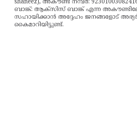
shaneez), അകൗണ്ട് നമ്പർ: 92301003082
ബാങ്ക്: ആക്സിസ് ബാങ്ക് എന്ന അകൗണ്ട
സഹായിക്കാൻ അദ്ദേഹം ജനങ്ങളോട് അഭ്യർത
കൈമാറിയിട്ടുണ്ട്.