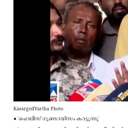
KasargodVartha Photo
● 'പൊലീസ് ഗുണ്ടായിസം കാട്ടുന്നു'