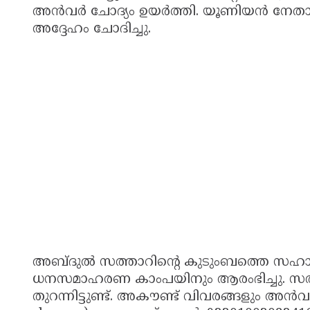
അൻവർ ചോദ്യം ഉയർത്തി. യൂണിയൻ നേതാക
അദ്ദേഹം ചോദിച്ചു.
അബ്ദുൽ സത്താറിന്റെ കുടുംബത്തെ സഹാ
ധനസമാഹരണ കാംപയിനും ആരംഭിച്ചു. സത്താ
തുറന്നിട്ടുണ്ട്. അകൗണ്ട് വിവരങ്ങളും അൻവർ