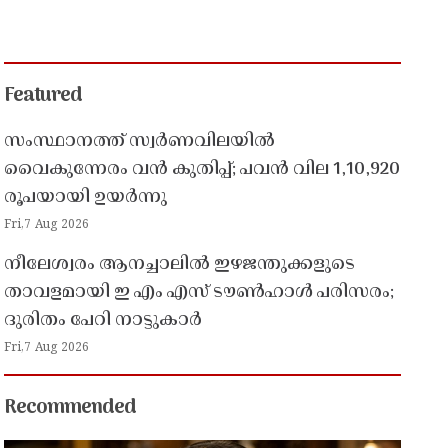
Featured
സംസ്ഥാനത്ത് സ്വർണവിലയിൽ
വൈകുന്നേരം വൻ കുതിപ്പ്; പവൻ വില 1,10,920
രൂപയായി ഉയർന്നു
Fri,7 Aug 2026
നീലേശ്വരം ആനച്ചാലിൽ ഇഴജന്തുക്കളുടെ
താവളമായി ഇ എം എസ് ടൗൺഹാൾ പരിസരം;
ദുരിതം പേറി നാട്ടുകാർ
Fri,7 Aug 2026
Recommended