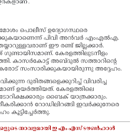
ഇരകളാണ്'.
ം മോശം പൊലീസ് ഉദ്യോഗസ്ഥരെ
നിയമിക്കുകയാണെന്ന് പിവി അൻവർ എംഎൽഎ.
ാറുള്ളവരാണ് ഈ രണ്ട് ജില്ലക്കാർ.
 ഗുണ്ടായിസമാണ്. കേരളത്തിലുടനീളം
ുത്തി. കാസർകോട്ട് അബ്ദുൽ സത്താറിന്റെ
കരോട് സംസാരിക്കുകയായിരുന്നു അദ്ദേഹം.
ന്ന ദുരിതങ്ങളെക്കുറിച്ച് വിവരിച്ച
ാണ് ഉയർത്തിയത്. കേരളത്തിലെ
റിക്ഷക്കാരും ബൈക് യാത്രക്കാരും.
്തീകരിക്കാൻ റോഡിലിറങ്ങി ഇവർക്കുനേരെ
കൂട്ടിച്ചേർത്തു.
ുക്കളുടെ താവളമായി ഇ എം എസ് ടൗൺഹാൾ