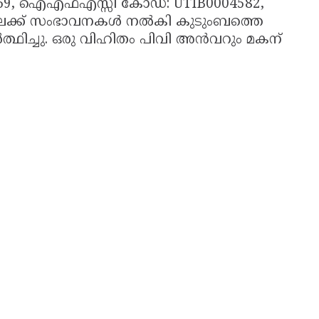
4169, ഐഎഫ്‌എസ്സി കോഡ്: UTIB0004582,
ിലേക്ക് സംഭാവനകൾ നൽകി കുടുംബത്തെ
്ഥിച്ചു. ഒരു വിഹിതം പിവി അൻവറും മകന്