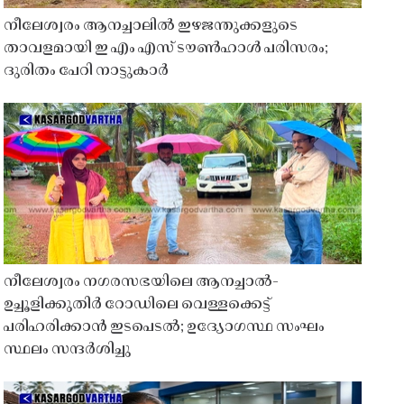
നീലേശ്വരം ആനച്ചാലിൽ ഇഴജന്തുക്കളുടെ
താവളമായി ഇ എം എസ് ടൗൺഹാൾ പരിസരം;
ദുരിതം പേറി നാട്ടുകാർ
നീലേശ്വരം നഗരസഭയിലെ ആനച്ചാൽ-
ഉച്ചൂളിക്കുതിർ റോഡിലെ വെള്ളക്കെട്ട്
പരിഹരിക്കാൻ ഇടപെടൽ; ഉദ്യോഗസ്ഥ സംഘം
സ്ഥലം സന്ദർശിച്ചു