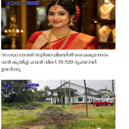
സംസ്ഥാനത്ത് സ്വർണവിലയിൽ വൈകുന്നേരം
വൻ കുതിപ്പ്; പവൻ വില 1,10,920 രൂപയായി
ഉയർന്നു