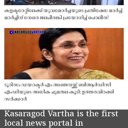
കളക്ടറേറ്റിലേക്ക് യുവമോർച്ചയുടെ പ്രതിഷേധ മാർച്ച്;
മാർച്ചിന് നേരെ ജലപീരങ്കി പ്രയോഗിച്ച് പൊലീസ്
ടൂറിസം ഡയറക്ടർ എം അഞ്ജനയ്ക്ക് ബിആർഡിസി
എംഡിയുടെ അധിക ചുമതല കൂടി; ഉത്തരവിറക്കി
സർക്കാർ
Kasaragod Vartha is the first
local news portal in