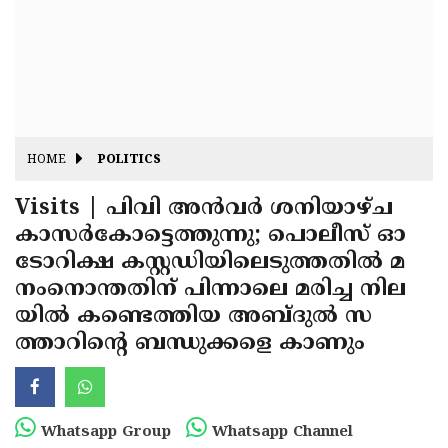
Fitr
May
Day
Eid
Al
Independence
Ad'ha
Day
Onam
HOME
POLITICS
J&K
State
Visits | പിവി അൻവർ ശനിയാഴ്ച
Haryana
കാസർകോട്ടെത്തുന്നു; പൊലീസ് ഓ
Assembly
State
Diwali
ടോറിക്ഷ കസ്റ്റഡിയിലെടുത്തതിൽ മ
Elections
Assembly
Christmas
നംനൊന്തതിന് പിന്നാലെ മരിച്ച നില
Elections
യിൽ കണ്ടെത്തിയ അബ്ദുൽ സ
New-
ത്താറിന്റെ ബന്ധുക്കളെ കാണും
Year
Republic
Day
Budget
Delhi
Whatsapp Group
Whatsapp Channel