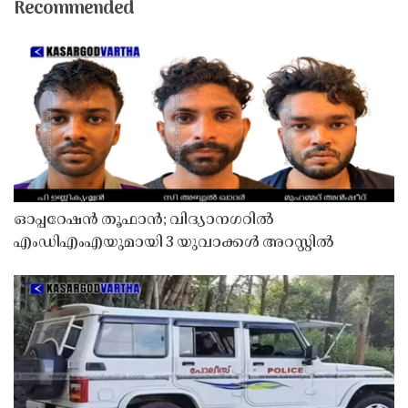
Recommended
ഓപ്പറേഷൻ തൂഫാൻ; വിദ്യാനഗറിൽ
എംഡിഎംഎയുമായി 3 യുവാക്കൾ അറസ്റ്റിൽ