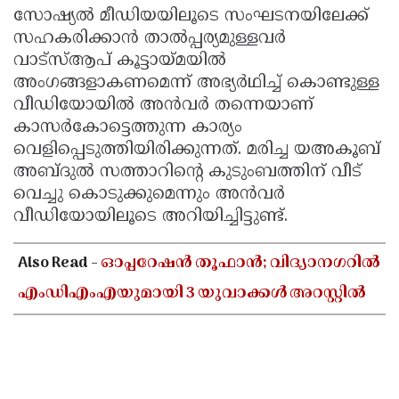
സോഷ്യൽ മീഡിയയിലൂടെ സംഘടനയിലേക്ക്
സഹകരിക്കാൻ താൽപ്പര്യമുള്ളവർ
വാട്സ്ആപ് കൂട്ടായ്മയിൽ
അംഗങ്ങളാകണമെന്ന് അഭ്യർഥിച്ച് കൊണ്ടുള്ള
വീഡിയോയിൽ അൻവർ തന്നെയാണ്
കാസർകോട്ടെത്തുന്ന കാര്യം
വെളിപ്പെടുത്തിയിരിക്കുന്നത്. മരിച്ച യഅകൂബ്
അബ്ദുൽ സത്താറിന്റെ കുടുംബത്തിന് വീട്
വെച്ചു കൊടുക്കുമെന്നും അൻവർ
വീഡിയോയിലൂടെ അറിയിച്ചിട്ടുണ്ട്.
Also Read -
ഓപ്പറേഷൻ തൂഫാൻ; വിദ്യാനഗറിൽ
എംഡിഎംഎയുമായി 3 യുവാക്കൾ അറസ്റ്റിൽ