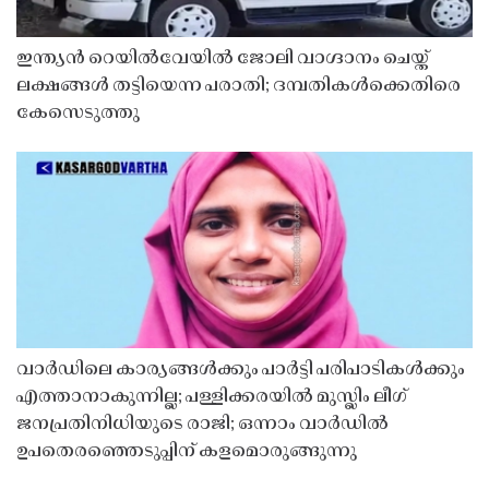
ഇന്ത്യൻ റെയിൽവേയിൽ ജോലി വാഗ്ദാനം ചെയ്ത്
ലക്ഷങ്ങൾ തട്ടിയെന്ന പരാതി; ദമ്പതികൾക്കെതിരെ
കേസെടുത്തു
വാർഡിലെ കാര്യങ്ങൾക്കും പാർട്ടി പരിപാടികൾക്കും
എത്താനാകുന്നില്ല; പള്ളിക്കരയിൽ മുസ്ലിം ലീഗ്
ജനപ്രതിനിധിയുടെ രാജി; ഒന്നാം വാർഡിൽ
ഉപതെരഞ്ഞെടുപ്പിന് കളമൊരുങ്ങുന്നു