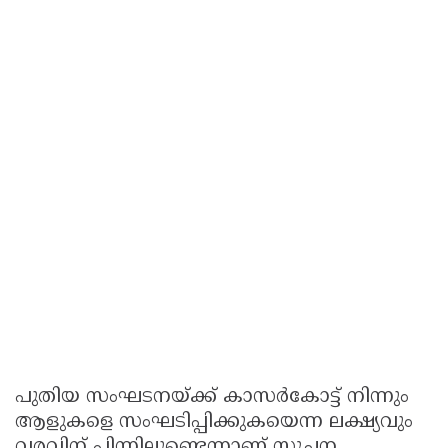
പുതിയ സംഘടനയ്ക്ക് കാസർകോട്ട് നിന്നും
ആളുകളെ സംഘടിപ്പിക്കുകയെന്ന ലക്ഷ്യവും
വരവിന് പിന്നിലുണ്ടെന്നാണ് സൂചന.