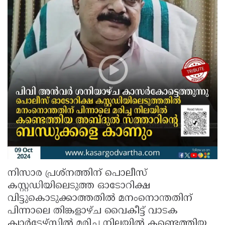
നിസാര പ്രശ്‌നത്തിന് പൊലീസ്
കസ്റ്റഡിയിലെടുത്ത ഓടോറിക്ഷ
വിട്ടുകൊടുക്കാത്തതിൽ മനംനൊന്തതിന്
പിന്നാലെ തിങ്കളാഴ്ച വൈകീട്ട് വാടക
ക്വാർടേഴ്സിൽ മരിച്ച നിലയിൽ കണ്ടെത്തിയ