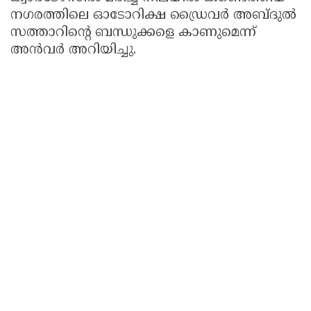
നഗരത്തിലെ ഓടോറിക്ഷ ഡ്രൈവർ അബ്ദുൽ
സത്താറിൻ്റെ ബന്ധുക്കളെ കാണുമെന്ന്
അൻവർ അറിയിച്ചു.