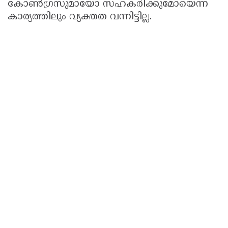
കോൺഗ്രസുമായോ സഹകരിക്കുമോയെന്ന
കാര്യത്തിലും വ്യക്തത വന്നിട്ടില്ല.