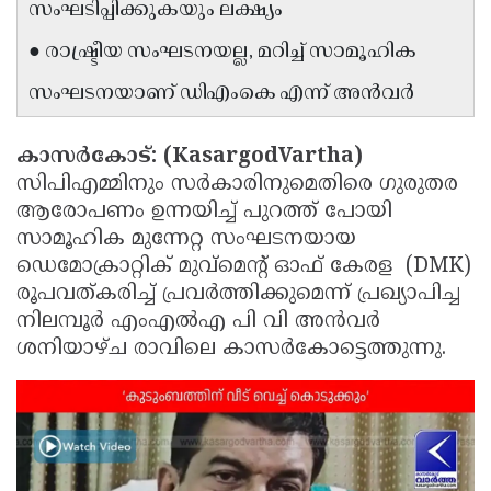
സംഘടിപ്പിക്കുകയും ലക്ഷ്യം
Updates
Assembly
Kerala
● രാഷ്ട്രീയ സംഘടനയല്ല, മറിച്ച് സാമൂഹിക
Polls
Local
Look
സംഘടനയാണ് ഡിഎംകെ എന്ന് അൻവർ
Body
Back
Election
2025
കാസർകോട്: (KasargodVartha)
സിപിഎമ്മിനും സർകാരിനുമെതിരെ ഗുരുതര
ആരോപണം ഉന്നയിച്ച് പുറത്ത് പോയി
സാമൂഹിക മുന്നേറ്റ സംഘടനയായ
ഡെമോക്രാറ്റിക് മുവ്മെൻ്റ് ഓഫ് കേരള (DMK)
രൂപവത്കരിച്ച് പ്രവർത്തിക്കുമെന്ന് പ്രഖ്യാപിച്ച
നിലമ്പൂർ എംഎൽഎ പി വി അൻവർ
ശനിയാഴ്ച രാവിലെ കാസർകോട്ടെത്തുന്നു.