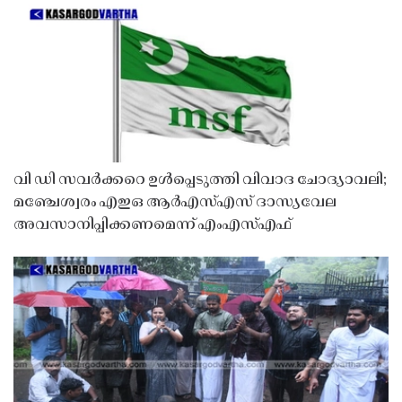
വി ഡി സവർക്കറെ ഉൾപ്പെടുത്തി വിവാദ ചോദ്യാവലി;
മഞ്ചേശ്വരം എഇഒ ആർഎസ്എസ് ദാസ്യവേല
അവസാനിപ്പിക്കണമെന്ന് എംഎസ്എഫ്