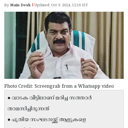
Election
Maha
By
Main Desk
Updated: Oct 9, 2024, 12:16 IST
Shivarathri
International
Women's
Anti-
Day
Drug
Attukal
Campaign
Pongala
Holi
2025
2025
IPL
2025
Eid
Al-
Waqf
Fitr
Bill
Vishu
Photo Credit: Screengrab from a Whatsapp video
2025
Controversy
Festival
Good
● വാടക വീട്ടിലാണ് മരിച്ച സത്താർ
2025
Friday
Easter
താമസിച്ചിരുന്നത്
Observance
Sunday
By-
● പുതിയ സംഘടനയ്ക്ക് ആളുകളെ
2025
2025
Election
Bihar