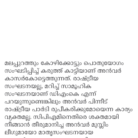
മലപ്പുറത്തും കോഴിക്കോട്ടും പൊതുയോഗം
സംഘടിപ്പിച്ച് കരുത്ത് കാട്ടിയാണ് അൻവർ
കാസർകോട്ടെത്തുന്നത്. രാഷ്ട്രീയ
സംഘടനയല്ല, മറിച്ച് സാമൂഹിക
സംഘടനയാണ് ഡിഎംകെ എന്ന്
പറയുന്നുണ്ടെങ്കിലും അൻവർ പിന്നീട്
രാഷ്ട്രീയ പാർടി രുപീകരിക്കുമോയെന്ന കാര്യം
വ്യക്തമല്ല. സിപിഎമിനെതിരെ ശക്തമായി
നീങ്ങാൻ തീരുമാനിച്ച അൻവർ മുസ്ലിം
ലീഗുമായോ മാതൃസംഘടനയായ