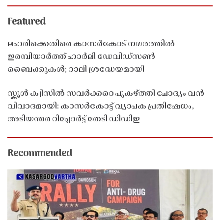
Featured
ലഹരിക്കെതിരെ കാസർകോട് നഗരത്തിൽ
ഇരമ്പിയാർത്ത് ഹാർലി ഡേവിഡ്‌സൺ
ബൈക്കുകൾ; റാലി ശ്രദ്ധേയമായി
സ്കൂൾ ക്വിസിൽ സവർക്കറെ പുകഴ്ത്തി ചോദ്യം വൻ
വിവാദമായി: കാസർകോട്ട് വ്യാപക പ്രതിഷേധം,
അടിയന്തര റിപ്പോർട്ട് തേടി ഡിഡിഇ
Recommended