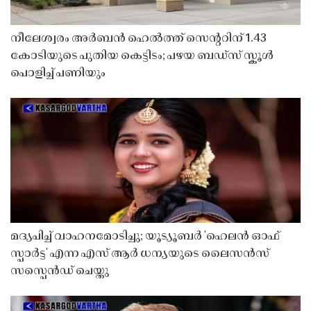
നീലേശ്വരം അർബൻ ഹെൽത്ത് സെൻ്ററിന് 1.43
കോടിയുടെ പുതിയ കെട്ടിടം; പഴയ ബഡ്സ് സ്കൂൾ
പൊളിച്ച് പണിയും
മദ്യപിച്ച് വാഹനമോടിച്ചു; യൂട്യൂബർ 'ഹെലൻ ഓഫ്
സ്പാർട്ട' എന്ന എസ് ആർ ധന്യയുടെ ലൈസൻസ്
സസ്പെൻഡ് ചെയ്തു ​​​​​​​