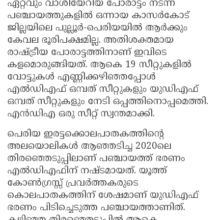
ഏറ്റവും വാശിയേറിയ പോരാട്ടം നടന്ന
പഞ്ചായത്തുകളിൽ ഒന്നായ കാസർകോട്
ജില്ലയിലെ പുല്ലൂർ-പെരിയയിൽ ആർക്കും
കേവല ഭൂരിപക്ഷമില്ല. അതിശക്തമായ
രാഷ്ട്രീയ പോരാട്ടത്തിനാണ് ഇവിടെ
കളമൊരുങ്ങിയത്. ആകെ 19 സീറ്റുകളിൽ
വോട്ടുകൾ എണ്ണിക്കഴിഞ്ഞപ്പോൾ
എൽഡിഎഫ് ഒമ്പത് സീറ്റുകളും യുഡിഎഫ്
ഒമ്പത് സീറ്റുകളും നേടി ഒപ്പത്തിനൊപ്പമെത്തി.
എൻഡിഎ ഒരു സീറ്റ് സ്വന്തമാക്കി.
പെരിയ ഇരട്ടക്കൊലപാതകത്തിൻ്റെ
അലയൊലികൾ ആഞ്ഞടിച്ച 2020ലെ
തിരഞ്ഞെടുപ്പിലാണ് പഞ്ചായത്ത് ഭരണം
എൽഡിഎഫിന് നഷ്ടമായത്. യൂത്ത്
കോൺഗ്രസ്സ് പ്രവർത്തകരുടെ
കൊലപാതകത്തിന് ശേഷമാണ് യുഡിഎഫ്
ഭരണം പിടിച്ചെടുത്ത പഞ്ചായത്താണിത്.