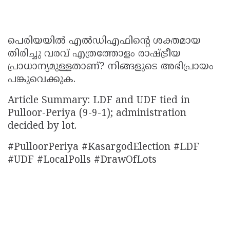
പെരിയയിൽ എൽഡിഎഫിൻ്റെ ശക്തമായ
തിരിച്ചു വരവ് എത്രത്തോളം രാഷ്ട്രീയ
പ്രാധാന്യമുള്ളതാണ്? നിങ്ങളുടെ അഭിപ്രായം
പങ്കുവെക്കുക.
Article Summary: LDF and UDF tied in
Pulloor-Periya (9-9-1); administration
decided by lot.
#PulloorPeriya #KasargodElection #LDF
#UDF #LocalPolls #DrawOfLots