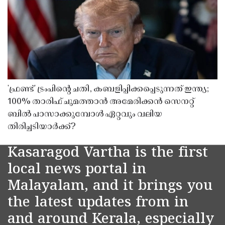
'ഫ്രണ്ട്' ട്രംപിന്റെ ചതി, കബളിപ്പിക്കപ്പെടുന്നത് ഇന്ത്യ;
100% താരിഫ് ചുമത്താൻ അമേരിക്കൻ സെനറ്റ്
ബിൽ പാസാക്കുമ്പോൾ ഏറ്റവും വലിയ
തിരിച്ചടിയാർക്ക്?
Kasaragod Vartha is the first
local news portal in
Malayalam, and it brings you
the latest updates from in
and around Kerala, especially