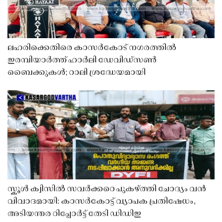
ലഹരിക്കെതിരെ കാസർകോട് നഗരത്തിൽ
ഇരമ്പിയാർത്ത് ഹാർലി ഡേവിഡ്‌സൺ
ബൈക്കുകൾ; റാലി ശ്രദ്ധേയമായി
സ്കൂൾ ക്വിസിൽ സവർക്കറെ പുകഴ്ത്തി ചോദ്യം വൻ
വിവാദമായി: കാസർകോട്ട് വ്യാപക പ്രതിഷേധം,
അടിയന്തര റിപ്പോർട്ട് തേടി ഡിഡിഇ