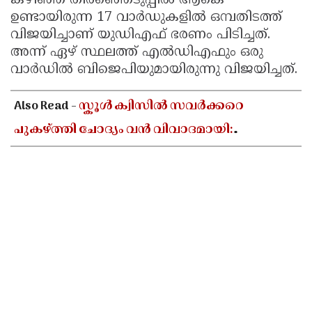
കഴിഞ്ഞ തിരഞ്ഞെടുപ്പിൽ ആകെ
ഉണ്ടായിരുന്ന 17 വാർഡുകളിൽ ഒമ്പതിടത്ത്
വിജയിച്ചാണ് യുഡിഎഫ് ഭരണം പിടിച്ചത്.
അന്ന് ഏഴ് സ്ഥലത്ത് എൽഡിഎഫും ഒരു
വാർഡിൽ ബിജെപിയുമായിരുന്നു വിജയിച്ചത്.
Also Read -
സ്കൂൾ ക്വിസിൽ സവർക്കറെ
പുകഴ്ത്തി ചോദ്യം വൻ വിവാദമായി:
കാസർകോട്ട് വ്യാപക പ്രതിഷേധം, അടിയന്തര
റിപ്പോർട്ട് തേടി ഡിഡിഇ