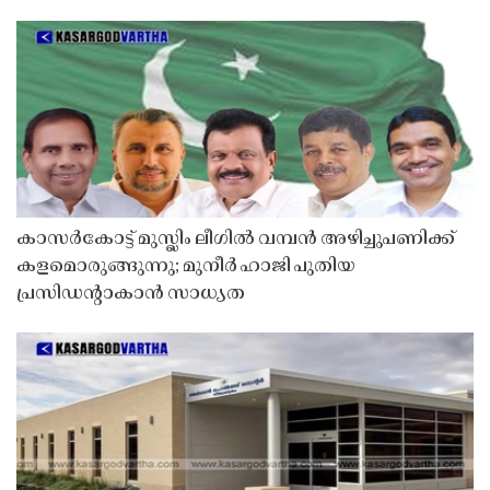
കാസർകോട്ട് മുസ്ലിം ലീഗിൽ വമ്പൻ അഴിച്ചുപണിക്ക്
കളമൊരുങ്ങുന്നു; മുനീർ ഹാജി പുതിയ
പ്രസിഡൻ്റാകാൻ സാധ്യത