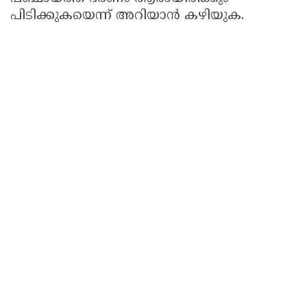
പിടിക്കുകയെന്ന് അറിയാൻ കഴിയുക.