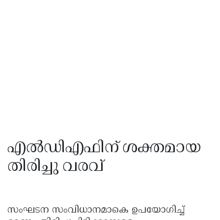
എൽഡിഎഫിന് ശക്തമായ
തിരിച്ചു വരവ്
സംഘടന സംവിധാനമാകെ ഉപയോഗിച്ച്