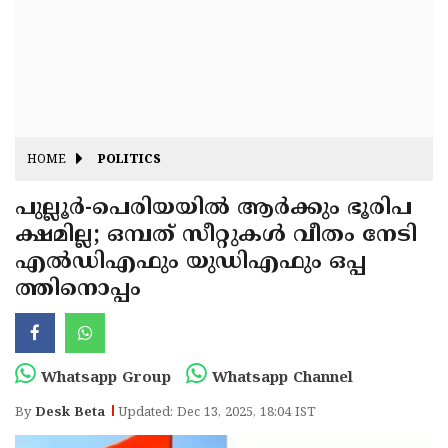
Fitr
May
Day
Eid
Al
Independence
Ad'ha
Day
Onam
HOME
POLITICS
J&K
State
പുല്ലൂർ-പെരിയയിൽ ആർക്കും ഭൂരിപ
Haryana
ക്ഷമില്ല; ഒമ്പത് സീറ്റുകൾ വീതം നേടി
Assembly
State
Diwali
എൽഡിഎഫും യുഡിഎഫും ഒപ്പ
Elections
Assembly
Christmas
ത്തിനൊപ്പം
Elections
New-
Year
Republic
Whatsapp Group
Whatsapp Channel
Day
Budget
By
Desk Beta
Updated: Dec 13, 2025, 18:04 IST
Delhi