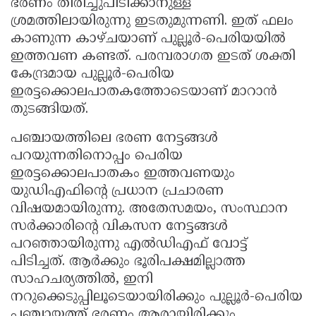
ഭരണം തിരിച്ചുപിടിക്കാനുള്ള
ശ്രമത്തിലായിരുന്നു ഇടതുമുന്നണി. ഇത് ഫലം
കാണുന്ന കാഴ്ചയാണ് പുല്ലൂർ-പെരിയയിൽ
ഇത്തവണ കണ്ടത്. പരമ്പരാഗത ഇടത് ശക്തി
കേന്ദ്രമായ പുല്ലൂർ-പെരിയ
ഇരട്ടക്കൊലപാതകത്തോടെയാണ് മാറാൻ
തുടങ്ങിയത്.
പഞ്ചായത്തിലെ ഭരണ നേട്ടങ്ങൾ
പറയുന്നതിനൊപ്പം പെരിയ
ഇരട്ടക്കൊലപാതകം ഇത്തവണയും
യുഡിഎഫിൻ്റെ പ്രധാന പ്രചാരണ
വിഷയമായിരുന്നു. അതേസമയം, സംസ്ഥാന
സർക്കാരിൻ്റെ വികസന നേട്ടങ്ങൾ
പറഞ്ഞായിരുന്നു എൽഡിഎഫ് വോട്ട്
പിടിച്ചത്. ആർക്കും ഭൂരിപക്ഷമില്ലാത്ത
സാഹചര്യത്തിൽ, ഇനി
നറുക്കെടുപ്പിലൂടെയായിരിക്കും പുല്ലൂർ-പെരിയ
പഞ്ചായത്ത് ഭരണം ആരായിരിക്കും