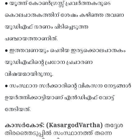
● യൂത്ത് കോൺഗ്രസ്സ് പ്രവർത്തകരുടെ
Updates
Assembly
Kerala
കൊലപാതകത്തിന് ശേഷം കഴിഞ്ഞ തവണ
Polls
Local
Look
യുഡിഎഫ് ഭരണം പിടിച്ചെടുത്ത
Body
Back
പഞ്ചായത്താണിത്.
Election
2025
● ഇത്തവണയും പെരിയ ഇരട്ടക്കൊലപാതകം
യുഡിഎഫിൻ്റെ പ്രധാന പ്രചാരണ
വിഷയമായിരുന്നു.
● സംസ്ഥാന സർക്കാരിൻ്റെ വികസന നേട്ടങ്ങൾ
ഉയർത്തിക്കാട്ടിയാണ് എൽഡിഎഫ് വോട്ട്
തേടിയത്.
കാസർകോട്: (KasargodVartha)
തദ്ദേശ
തിരഞ്ഞെടുപ്പിൽ സംസ്ഥാനത്ത് തന്നെ