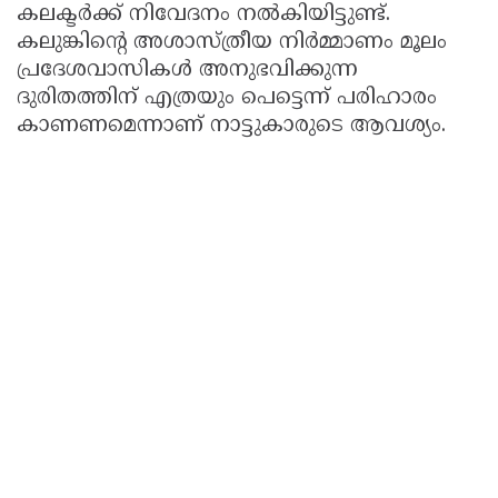
കലക്ടർക്ക് നിവേദനം നൽകിയിട്ടുണ്ട്.
കലുങ്കിന്റെ അശാസ്ത്രീയ നിർമ്മാണം മൂലം
പ്രദേശവാസികൾ അനുഭവിക്കുന്ന
ദുരിതത്തിന് എത്രയും പെട്ടെന്ന് പരിഹാരം
കാണണമെന്നാണ് നാട്ടുകാരുടെ ആവശ്യം.