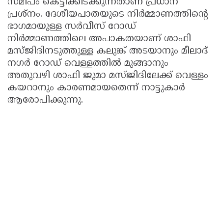
സമീപം കെട്ടിക്കിടക്കുന്നതാണ് പ്രധാന
പ്രശ്നം. ദേശീയപാതയുടെ നിർമ്മാണത്തിന്റെ
ഭാഗമായുള്ള സർവീസ് റോഡ്
നിർമ്മാണത്തിലെ അപാകതയാണ് ശാഫി
മസ്ജിദിനടുത്തുള്ള കലുങ്ക് അടയാനും മീലാദ്
നഗർ റോഡ് വെള്ളത്തിൽ മുങ്ങാനും
അതുവഴി ശാഫി ജുമാ മസ്ജിദിലേക്ക് വെള്ളം
കയറാനും കാരണമായതെന്ന് നാട്ടുകാർ
ആരോപിക്കുന്നു.