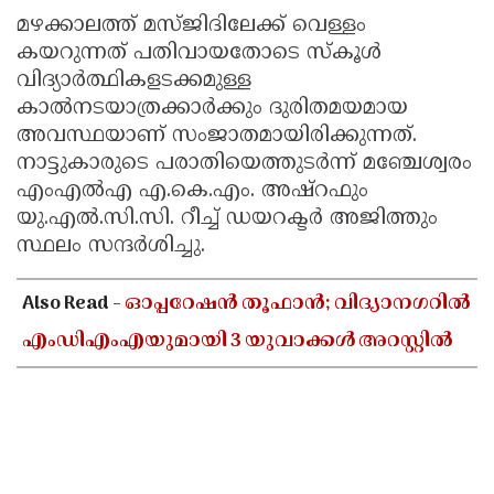
മഴക്കാലത്ത് മസ്ജിദിലേക്ക് വെള്ളം
കയറുന്നത് പതിവായതോടെ സ്കൂൾ
വിദ്യാർത്ഥികളടക്കമുള്ള
കാൽനടയാത്രക്കാർക്കും ദുരിതമയമായ
അവസ്ഥയാണ് സംജാതമായിരിക്കുന്നത്.
നാട്ടുകാരുടെ പരാതിയെത്തുടർന്ന് മഞ്ചേശ്വരം
എംഎൽഎ എ.കെ.എം. അഷ്റഫും
യു.എൽ.സി.സി. റീച്ച് ഡയറക്ടർ അജിത്തും
സ്ഥലം സന്ദർശിച്ചു.
Also Read -
ഓപ്പറേഷൻ തൂഫാൻ; വിദ്യാനഗറിൽ
എംഡിഎംഎയുമായി 3 യുവാക്കൾ അറസ്റ്റിൽ