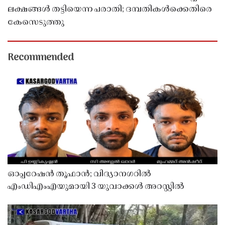
ലക്ഷങ്ങൾ തട്ടിയെന്ന പരാതി; ദമ്പതികൾക്കെതിരെ
കേസെടുത്തു
Recommended
ഓപ്പറേഷൻ തൂഫാൻ; വിദ്യാനഗറിൽ
എംഡിഎംഎയുമായി 3 യുവാക്കൾ അറസ്റ്റിൽ