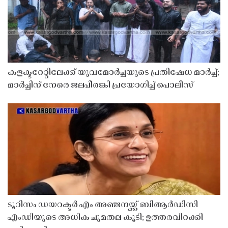
കളക്ടറേറ്റിലേക്ക് യുവമോർച്ചയുടെ പ്രതിഷേധ മാർച്ച്;
മാർച്ചിന് നേരെ ജലപീരങ്കി പ്രയോഗിച്ച് പൊലീസ്
ടൂറിസം ഡയറക്ടർ എം അഞ്ജനയ്ക്ക് ബിആർഡിസി
എംഡിയുടെ അധിക ചുമതല കൂടി; ഉത്തരവിറക്കി