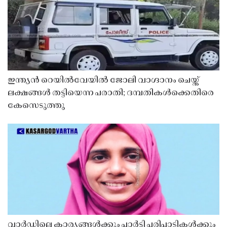
ഇന്ത്യൻ റെയിൽവേയിൽ ജോലി വാഗ്ദാനം ചെയ്ത്
ലക്ഷങ്ങൾ തട്ടിയെന്ന പരാതി; ദമ്പതികൾക്കെതിരെ
കേസെടുത്തു
വാർഡിലെ കാര്യങ്ങൾക്കും പാർട്ടി പരിപാടികൾക്കും