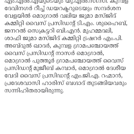
എം.എൽ.എയുടെയും യു.എൽ.സി.സി. കുമ്പള
ദേവിനഗർ റീച്ച് ഡയറക്ടറുടെയും സന്ദർശന
വേളയിൽ മൊഗ്രാൽ വലിയ ജുമാ മസ്ജിദ്
കമ്മിറ്റി വൈസ് പ്രസിഡന്റ് ടി.എം. ശുഹൈബ്,
ജനറൽ സെക്രട്ടറി ബി.എൻ. മുഹമ്മദലി,
ശാഫി ജുമാ മസ്ജിദ് കമ്മിറ്റി ട്രഷറർ എം.പി.
അബ്ദുൽ ഖാദർ, കുമ്പള ഗ്രാമപഞ്ചായത്ത്
വൈസ് പ്രസിഡന്റ് നാസർ മൊഗ്രാൽ,
മൊഗ്രാൽ പുത്തൂർ ഗ്രാമപഞ്ചായത്ത് വൈസ്
പ്രസിഡന്റ് മുജീബ് കമ്പാർ, മൊഗ്രാൽ ദേശീയ
വേദി വൈസ് പ്രസിഡന്റ് എം.ജി.എ. റഹ്മാൻ,
പ്രദേശവാസി ഹാരിസ് ബഗ്ദാദ് തുടങ്ങിയവരും
സന്നിഹിതരായിരുന്നു.