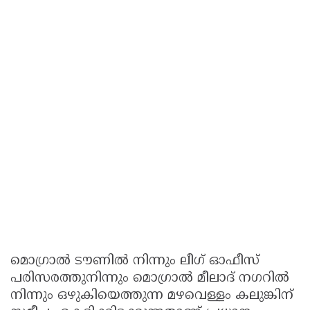
മൊഗ്രാൽ ടൗണിൽ നിന്നും ലീഗ് ഓഫീസ്
പരിസരത്തുനിന്നും മൊഗ്രാൽ മീലാദ് നഗറിൽ
നിന്നും ഒഴുകിയെത്തുന്ന മഴവെള്ളം കലുങ്കിന്