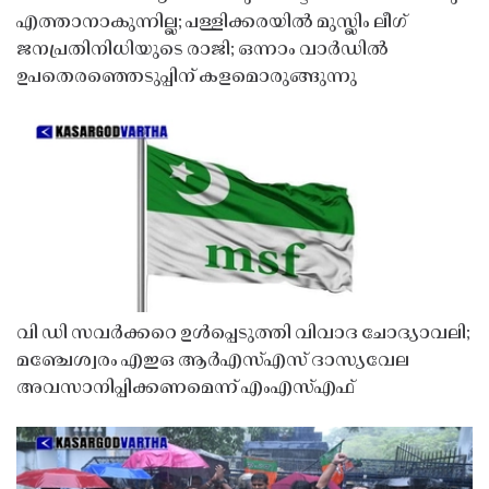
എത്താനാകുന്നില്ല; പള്ളിക്കരയിൽ മുസ്ലിം ലീഗ്
ജനപ്രതിനിധിയുടെ രാജി; ഒന്നാം വാർഡിൽ
ഉപതെരഞ്ഞെടുപ്പിന് കളമൊരുങ്ങുന്നു
വി ഡി സവർക്കറെ ഉൾപ്പെടുത്തി വിവാദ ചോദ്യാവലി;
മഞ്ചേശ്വരം എഇഒ ആർഎസ്എസ് ദാസ്യവേല
അവസാനിപ്പിക്കണമെന്ന് എംഎസ്എഫ്