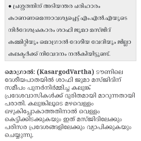
● പ്രശ്നത്തിന് അടിയന്തര പരിഹാരം
Updates
Assembly
Kerala
കാണണമെന്നാവശ്യപ്പെട്ട് എം.എൽ.എയുടെ
Polls
Local
Look
നിർദേശപ്രകാരം ശാഫി ജുമാ മസ്ജിദ്
Body
Back
കമ്മിറ്റിയും മൊഗ്രാൽ ദേശീയ വേദിയും ജില്ലാ
Election
2025
കലക്ടർക്ക് നിവേദനം നൽകിയിട്ടുണ്ട്.
മൊഗ്രാൽ: (KasargodVartha)
ടൗണിലെ
ദേശീയപാതയിൽ ശാഫി ജുമാ മസ്ജിദിന്
സമീപം പുനർനിർമ്മിച്ച കലുങ്ക്
പ്രദേശവാസികൾക്ക് ദുരിതമായി മാറുന്നതായി
പരാതി. കലുങ്കിലൂടെ മഴവെള്ളം
ഒഴുകിപ്പോകാത്തതിനാൽ വെള്ളം
കെട്ടിക്കിടക്കുകയും ഇത് മസ്ജിദിലേക്കും
പരിസര പ്രദേശങ്ങളിലേക്കും വ്യാപിക്കുകയും
ചെയ്യുന്നു.