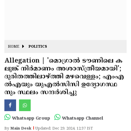
Fitr
May
Day
Eid
Al
Independence
Ad'ha
Day
Onam
HOME
POLITICS
J&K
State
Allegation | 'മൊഗ്രാൽ ടൗണിലെ ക
Haryana
ലുങ്ക് നിർമാണം അശാസ്ത്രീയമായി';
Assembly
State
Diwali
ദുരിതത്തിലാഴ്ത്തി മഴവെള്ളം; എംഎ
Elections
Assembly
Christmas
ൽഎയും യുഎൽസിസി ഉദ്യോഗസ്ഥ
Elections
നും സ്ഥലം സന്ദർശിച്ചു
New-
Year
Republic
Day
Budget
Whatsapp Group
Whatsapp Channel
Delhi
By
Main Desk
Updated: Dec 29, 2024, 12:37 IST