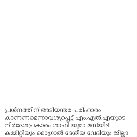
പ്രശ്നത്തിന് അടിയന്തര പരിഹാരം
കാണണമെന്നാവശ്യപ്പെട്ട് എം.എൽ.എയുടെ
നിർദേശപ്രകാരം ശാഫി ജുമാ മസ്ജിദ്
കമ്മിറ്റിയും മൊഗ്രാൽ ദേശീയ വേദിയും ജില്ലാ