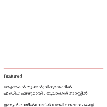
Featured
ഓപ്പറേഷൻ തൂഫാൻ; വിദ്യാനഗറിൽ
എംഡിഎംഎയുമായി 3 യുവാക്കൾ അറസ്റ്റിൽ
ഇന്ത്യൻ റെയിൽവേയിൽ ജോലി വാഗ്ദാനം ചെയ്ത്