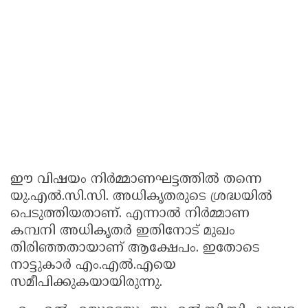
ഈ വിഷയം നിർമ്മാണഘട്ടത്തിൽ തന്നെ
യു.എൽ.സി.സി. അധികൃതരുടെ ശ്രദ്ധയിൽ
പെടുത്തിയതാണ്. എന്നാൽ നിർമ്മാണ
കമ്പനി അധികൃതർ ഇതിനോട് മുഖം
തിരിഞ്ഞതായാണ് ആക്ഷേപം. ഇതോടെ
നാട്ടുകാർ എം.എൽ.എയെ
സമീപിക്കുകയായിരുന്നു.