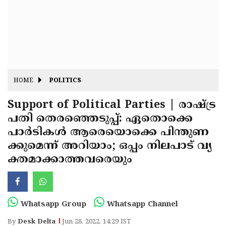
Fitr
May
Day
Eid
Al
Independence
Ad'ha
Day
Onam
HOME
POLITICS
J&K
State
Support of Political Parties | രാഷ്ട്ര
Haryana
പതി തെരഞ്ഞെടുപ്പ്: ഏതൊക്കെ
Assembly
State
Diwali
പാർടികൾ ആരെയൊക്കെ പിന്തുണ
Elections
Assembly
Christmas
ക്കുമെന്ന് അറിയാം; ഒപ്പം നിലപാട് വ്യ
Elections
ക്തമാക്കാത്തവരെയും
New-
Year
Republic
Day
Budget
Whatsapp Group
Whatsapp Channel
Delhi
By
Desk Delta
Jun 28, 2022, 14:29 IST