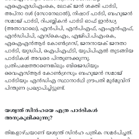
എഐഎഡിഎംകെ, ലോക് ജൻ ശക്തി പാർടി,
അപ്നാ ദൾ (സോനേലാൽ), നിഷാദ് പാർടി, ബഹുജൻ
സമാജ് പാർടി, റിപബ്ലികൻ പാർടി ഓഫ് ഇൻഡ്യ
(അതാവാലെ), എൻപിപി, എൻപിഎഫ്, എംഎൻഎഫ്,
എൻഡിപിപി, എസ്കെഎം, എജിപി.പിഎംകെ,
എഐഎൻആർ കോൺഗ്രസ്, ജനനായക് ജനതാ
പാർടി, യുഡിപി, ഐപിഎഫ്ടി, യുപിപിഎൽ തുടങ്ങിയ
പാർടികൾ അവരെ പിന്തുണക്കുന്നു.
പ്രതിപക്ഷത്താണെങ്കിലും ബിജെഡിയും
വൈഎസ്ആർ കോൺഗ്രസും ബഹുജൻ സമാജ്
പാർടിയും എൻഡിഎ സ്ഥാനാർഥി ദ്രൗപതി മുർമുവിന്
പിന്തുണ പ്രഖ്യാപിച്ചിട്ടുണ്ട്.
യശ്വന്ത് സിൻഹയെ എത്ര പാർടികൾ
അനുകൂലിക്കുന്നു?
തിങ്കളാഴ്ചയാണ് യശ്വന്ത് സിൻഹ പത്രിക സമർപിച്ചത്.