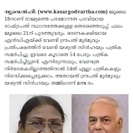
Election
Maha
ന്യൂഡെൽഹി: (www.kasargodvartha.com)
ജൂലൈ
Shivarathri
International
18നാണ് രാജ്യത്തെ പരമോന്നത പദവിയായ
Women's
Anti-
രാഷ്‌ട്രപതി സ്ഥാനത്തേക്കുള്ള തെരഞ്ഞെടുപ്പ്. ഫലം
ജൂലൈ 21ന് പുറത്തുവരും. ഭരണകക്ഷിയായ
Day
Drug
Attukal
എൻഡിഎയ്ക്ക് വേണ്ടി ദ്രൗപതി മുർമുവും
Campaign
Pongala
Holi
പ്രതിപക്ഷത്തിന് വേണ്ടി യശ്വന്ത് സിൻഹയും പത്രിക
സമർപിച്ചു. ഇവരെ കൂടാതെ 54 പേരും പത്രിക
2025
2025
IPL
സമർപിച്ചിട്ടുണ്ട്. എന്നിരുന്നാലും, വേണ്ടത്ര
2025
Eid
നിർദേശകരില്ലാത്തതിനാൽ 54ൽ എല്ലാ പത്രികകളും
നിരസിക്കപ്പെട്ടേക്കാം. അതായത് ദ്രൗപതി മുർമുവും
Al-
Waqf
യശ്വന്ത് സിൻഹയും തമ്മിലാണ് മത്സരം.
Fitr
Bill
Vishu
2025
Controversy
Festival
Good
2025
Friday
Easter
Observance
Sunday
By-
2025
2025
Election
Bihar