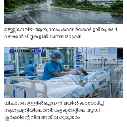
മഴയ്ക്ക് നേരിയ ആശ്വാസം; കാസർകോട് ഉൾപ്പെടെ 4
വടക്കൻ ജില്ലകളിൽ മഞ്ഞ ജാഗ്രത
വിഷാംശം ഉള്ളിൽച്ചെന്ന നിലയിൽ കാറോടിച്ച്
ആശുപത്രിയിലെത്തി; കളക്ടറേറ്റിലെ യുഡി
ക്ലർക്കിൻ്റെ നില അതീവ ഗുരുതരം