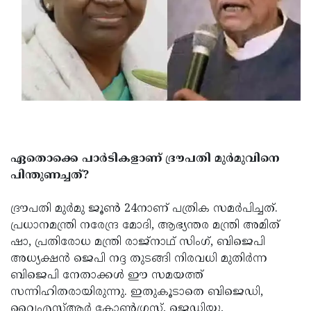
Updates
Assembly
Kerala
Polls
Local
Look
Body
Back
Election
2025
ഏതൊക്കെ പാർടികളാണ് ദ്രൗപതി മുർമുവിനെ
പിന്തുണച്ചത്?
ദ്രൗപതി മുർമു ജൂൺ 24നാണ് പത്രിക സമർപിച്ചത്.
പ്രധാനമന്ത്രി നരേന്ദ്ര മോദി, ആഭ്യന്തര മന്ത്രി അമിത്
ഷാ, പ്രതിരോധ മന്ത്രി രാജ്‌നാഥ് സിംഗ്, ബിജെപി
അധ്യക്ഷൻ ജെപി നദ്ദ തുടങ്ങി നിരവധി മുതിർന്ന
ബിജെപി നേതാക്കൾ ഈ സമയത്ത്
സന്നിഹിതരായിരുന്നു. ഇതുകൂടാതെ ബിജെഡി,
വൈഎസ്ആർ കോൺഗ്രസ്, ജെഡിയു,