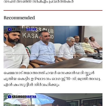
നടപടി തടഞ്ഞ് സിപിഎം പ്രവർത്തകർ
Recommended
ചെമ്മനാട് ജമാഅത്ത് ഹയർ സെക്കൻഡറി സ്കൂൾ
പുതിയ കെട്ടിട ഉദ്ഘാടനം ഓഗസ്റ്റ് 10-ന്; മന്ത്രി അഡ്വ.
എൻ ഷംസുദ്ദീൻ നിർവഹിക്കും