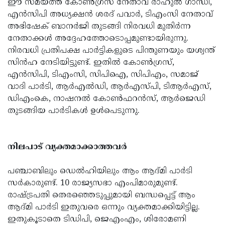
ഈ സമയത്ത് കോൺഗ്രസ് നേതാവ് രാഹുൽ ഗാന്ധി,
എൻസിപി അധ്യക്ഷൻ ശരദ് പവാർ, ടിഎംസി നേതാവ്
അഭിഷേക് ബാനർജി തുടങ്ങി നിരവധി മുതിർന്ന
നേതാക്കൾ അദ്ദേഹത്തോടൊപ്പമുണ്ടായിരുന്നു.
നിരവധി പ്രതിപക്ഷ പാർട്ടികളുടെ പിന്തുണയും യശ്വന്ത്
സിൻഹ നേടിയിട്ടുണ്ട്. ഇതിൽ കോൺഗ്രസ്,
എൻസിപി, ടിഎംസി, സിപിഐ, സിപിഎം, സമാജ്
വാദി പാർടി, ആർഎൽഡി, ആർഎസ്പി, ടിആർഎസ്,
ഡിഎംകെ, നാഷനൽ കോൺഫറൻസ്, ആർജെഡി
തുടങ്ങിയ പാർടികൾ ഉൾപെടുന്നു.
നിലപാട് വ്യക്തമാക്കാത്തവർ
പഞ്ചാബിലും ഡെൽഹിയിലും ആം ആദ്മി പാർടി
സർകാരുണ്ട്. 10 രാജ്യസഭാ എംപിമാരുമുണ്ട്.
രാഷ്ട്രപതി തെരഞ്ഞെടുപ്പുമായി ബന്ധപ്പെട്ട് ആം
ആദ്മി പാർടി ഇതുവരെ ഒന്നും വ്യക്തമാക്കിയിട്ടില്ല.
ഇതുകൂടാതെ ടിഡിപി, ജെഎംഎം, ശിരോമണി