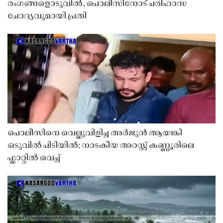
രംഗങ്ങളൊടുവിൽ, പൊലീസിനോട് പരിഹാസ
ചോദ്യവുമായി പ്രതി
പൊലീസിനെ വെല്ലുവിളിച്ച അർജുൻ ആയങ്കി
ഒടുവിൽ പിടിയിൽ; നാടകീയ അറസ്റ്റ് കണ്ണൂരിലെ
ഫ്ലാറ്റിൽ വെച്ച്