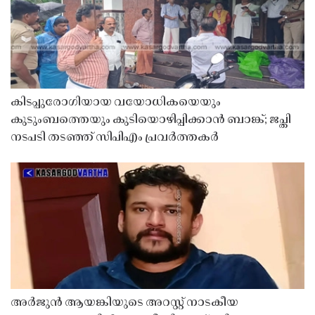
കിടപ്പുരോഗിയായ വയോധികയെയും
കുടുംബത്തെയും കുടിയൊഴിപ്പിക്കാൻ ബാങ്ക്; ജപ്തി
നടപടി തടഞ്ഞ് സിപിഎം പ്രവർത്തകർ
അർജുൻ ആയങ്കിയുടെ അറസ്റ്റ് നാടകീയ