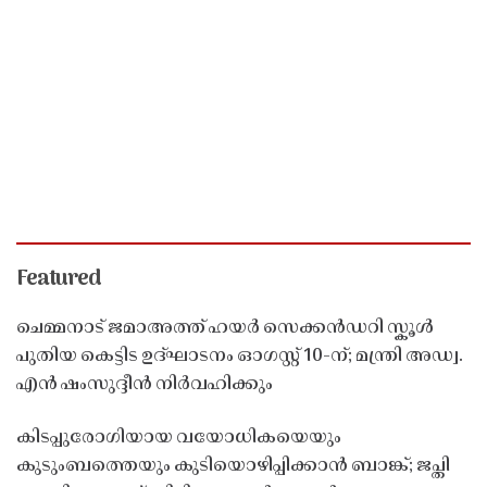
Featured
ചെമ്മനാട് ജമാഅത്ത് ഹയർ സെക്കൻഡറി സ്കൂൾ
പുതിയ കെട്ടിട ഉദ്ഘാടനം ഓഗസ്റ്റ് 10-ന്; മന്ത്രി അഡ്വ.
എൻ ഷംസുദ്ദീൻ നിർവഹിക്കും
കിടപ്പുരോഗിയായ വയോധികയെയും
കുടുംബത്തെയും കുടിയൊഴിപ്പിക്കാൻ ബാങ്ക്; ജപ്തി