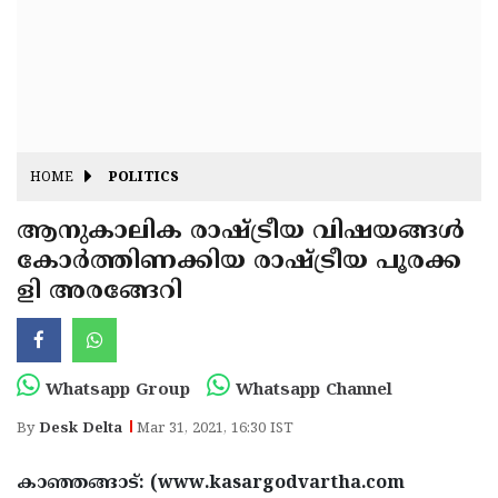
Fitr
May
Day
Eid
Al
Independence
Ad'ha
Day
Onam
HOME
POLITICS
J&K
State
ആനുകാലിക രാഷ്ട്രീയ വിഷയങ്ങൾ
Haryana
കോർത്തിണക്കിയ രാഷ്ട്രീയ പൂരക്ക
Assembly
State
Diwali
ളി അരങ്ങേറി
Elections
Assembly
Christmas
Elections
New-
Year
Republic
Whatsapp Group
Whatsapp Channel
Day
Budget
By
Desk Delta
Mar 31, 2021, 16:30 IST
Delhi
കാഞ്ഞങ്ങാട്: (www.kasargodvartha.com