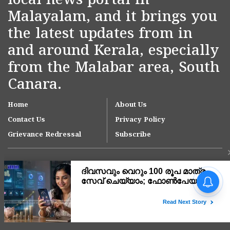
local news portal in
Malayalam, and it brings you
the latest updates from in
and around Kerala, especially
from the Malabar area, South
Canara.
Home
About Us
Contact Us
Privacy Policy
Grievance Redressal
Subscribe
ദിവസവും വെറും 100 രൂപ
മാത്രം സേവ് ചെയ്യാം;
ഫോൺപേയുടെ പുതിയ
ഫീച്ചറിലൂടെ വലിയൊരു
Copyright © 2007-
2026
Kasargodvartha
തുക സ്വന്തമാക്കാൻ
അറിയേണ്ടതെല്ലാം