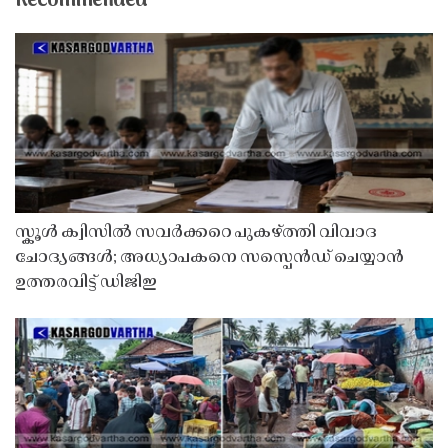
Recommended
സ്കൂൾ ക്വിസിൽ സവർക്കറെ പുകഴ്ത്തി വിവാദ
ചോദ്യങ്ങൾ; അധ്യാപകനെ സസ്പെൻഡ് ചെയ്യാൻ
ഉത്തരവിട്ട് ഡിജിഇ