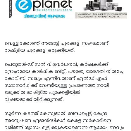
Updates
Assembly
Kerala
Polls
Local
Look
Body
Back
Election
2025
വെള്ളിക്കോത്ത് അടോട്ട് പൂരക്കളി സംഘമാണ്
രാഷ്ട്രീയ പൂരക്കളി ഒരുക്കിയത്.
പെട്രോൾ-ഡീസൽ വിലവർധനവ്, കർഷകർക്ക്
ദ്രോഹമായ കാർഷിക ബില്ല്, പൗരത്വ ഭേദഗതി നിയമം,
കോലീബി സഖ്യം എന്നിവയാണ് എൽഡിഎഫ്
സ്ഥാനാർഥിക്ക് വേണ്ടിയുള്ള പ്രചരണത്തിനായി
ഒരുക്കിയ രാഷ്ട്രീയ പൂരക്കളിയിൽ
വിഷയമാക്കിയിരിക്കുന്നത്.
സ്വർണ കടത്ത് കേസുമായി ബന്ധപ്പെട്ട് കേന്ദ്ര
അന്വേഷണ ഏജൻസികൾ കേരള സർകാരിനെ
വരിഞ്ഞ് ശ്വാസം മുട്ടിക്കുകയാണെന്ന ആരോപണവും