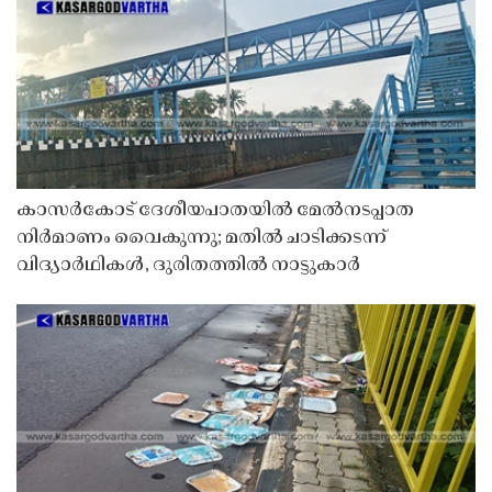
കാസർകോട് ദേശീയപാതയിൽ മേൽനടപ്പാത
നിർമാണം വൈകുന്നു; മതിൽ ചാടിക്കടന്ന്
വിദ്യാർഥികൾ, ദുരിതത്തിൽ നാട്ടുകാർ