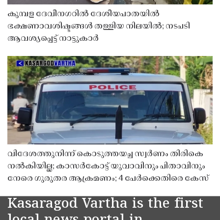
കുമ്പള ദേവീനഗറിൽ ദേശീയപാതയിൽ
ഭക്ഷണാവശിഷ്ടങ്ങൾ തള്ളിയ നിലയിൽ; നടപടി
ആവശ്യപ്പെട്ട് നാട്ടുകാർ
വിദേശത്തുനിന്ന് കൊടുത്തയച്ച സ്വർണം തിരികെ
നൽകിയില്ല; കാസർകോട്ട് യുവാവിനും പിതാവിനും
നേരെ ഗുരുതര ആക്രമണം; 4 പേർക്കെതിരെ കേസ്
Kasaragod Vartha is the first