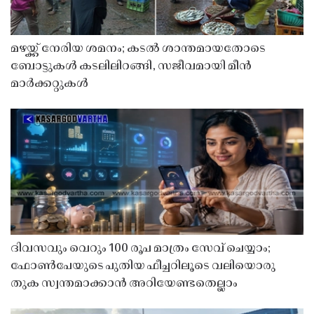
മഴയ്ക്ക് നേരിയ ശമനം; കടൽ ശാന്തമായതോടെ
ബോട്ടുകൾ കടലിലിറങ്ങി, സജീവമായി മീൻ
മാർക്കറ്റുകൾ
ദിവസവും വെറും 100 രൂപ മാത്രം സേവ് ചെയ്യാം;
ഫോൺപേയുടെ പുതിയ ഫീച്ചറിലൂടെ വലിയൊരു
തുക സ്വന്തമാക്കാൻ അറിയേണ്ടതെല്ലാം