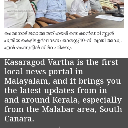
ചെമ്മനാട് ജമാഅത്ത് ഹയർ സെക്കൻഡറി സ്കൂൾ
പുതിയ കെട്ടിട ഉദ്ഘാടനം ഓഗസ്റ്റ് 10-ന്; മന്ത്രി അഡ്വ.
എൻ ഷംസുദ്ദീൻ നിർവഹിക്കും
Kasaragod Vartha is the first
local news portal in
Malayalam, and it brings you
the latest updates from in
and around Kerala, especially
from the Malabar area, South
Canara.