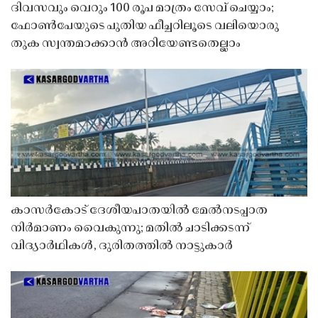
ദിവസവും വെറും 100 രൂപ മാത്രം സേവ് ചെയ്യാം;
ഫോൺപേയുടെ പുതിയ ഫീച്ചറിലൂടെ വലിയൊരു
തുക സ്വന്തമാക്കാൻ അറിയേണ്ടതെല്ലാം
കാസർകോട് ദേശീയപാതയിൽ മേൽനടപ്പാത
നിർമാണം വൈകുന്നു; മതിൽ ചാടിക്കടന്ന്
വിദ്യാർഥികൾ, ദുരിതത്തിൽ നാട്ടുകാർ