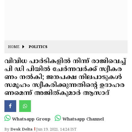
Fitr
May
Day
Eid
Al
Independence
Ad'ha
Day
Onam
HOME
POLITICS
J&K
State
വിവിധ പാർടികളിൽ നിന്ന് രാജിവെച്ച്
Haryana
പി ഡി പിയില്‍ ചേര്‍ന്നവര്‍ക്ക് സ്വീകര
Assembly
State
Diwali
ണം നല്‍കി; ജനപക്ഷ നിലപാടുകള്‍
Elections
Assembly
Christmas
സമൂഹം സ്വീകരിക്കുന്നതിന്‍റെ ഉദാഹര
Elections
ണമെന്ന് അജിത്കുമാര്‍ ആസാദ്
New-
Year
Republic
Day
Budget
Whatsapp Group
Whatsapp Channel
Delhi
By
Desk Delta
Jun 19, 2021, 14:24 IST