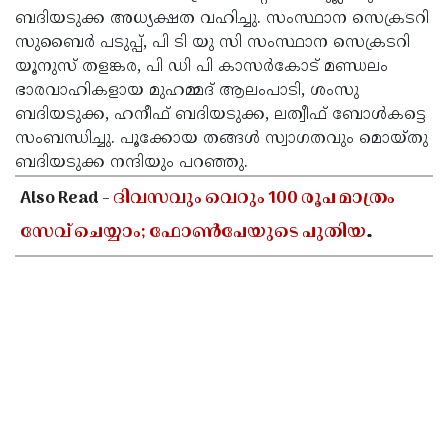
ബദിയടുക്ക അധ്യക്ഷത വഹിച്ചു. സംസ്ഥാന സെക്രടറി
സുബൈര്‍ പടുപ്പ്, പി ടി യു സി സംസ്ഥാന സെക്രടറി
യൂനുസ് തളങ്കര, പി ഡി പി കാസര്‍കോട് മണ്ഡലം
ഭാരവാഹികളായ മുഹമ്മദ് ആലംപാടി, ശംസു
ബദിയടുക്ക, ഹനീഫ് ബദിയടുക്ക, ലത്വീഫ് ബോള്‍കട്ടെ
സംബന്ധിച്ചു. പൂക്കോയ തങ്ങള്‍ സ്വാഗതവും മൊയ്തു
ബദിയടുക്ക നന്ദിയും പറഞ്ഞു.
Also Read -
ദിവസവും വെറും 100 രൂപ മാത്രം
സേവ് ചെയ്യാം; ഫോൺപേയുടെ പുതിയ
ഫീച്ചറിലൂടെ വലിയൊരു തുക സ്വന്തമാക്കാൻ
അറിയേണ്ടതെല്ലാം