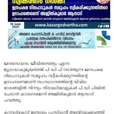
Updates
Assembly
Kerala
Polls
Local
Look
Body
Back
Election
2025
ജനസേവനം ജീവിതദൗത്യം എന്ന
മുദ്രാവാക്യമുയര്‍ത്തി പി ഡി പി നടത്തുന്ന ജനപക്ഷ
നിലപാടുകള്‍ സമൂഹം സ്വീകരിക്കുന്നതിന്‍റെ
ഉദാഹരണമാണ് സംസ്ഥാനത്തിന്‍റെ വിവിധ
ഭാഗങ്ങളില്‍ നിന്നും നിരവധിയാളുകള്‍ പി ഡി പിയില്‍
ചേരാന്‍ കാരണമെന്ന് അജിത്കുമാര്‍ ആസാദ്
പറഞ്ഞു.
കാസര്‍കോട് മണ്ഡലം പ്രസിഡന്‍റ് അബ്ദുല്ലക്കുഞ്ഞി