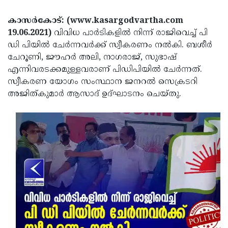
Election
Maha
കാസര്‍കോട്: (www.kasargodvartha.com
Shivarathri
International
19.06.2021)
വിവിധ പാർടികളിൽ നിന്ന് രാജിവെച്ച് പി
Women's
Anti-
ഡി പിയില്‍ ചേര്‍ന്നവര്‍ക്ക് സ്വീകരണം നല്‍കി. ബശീര്‍
ചേറൂണി, ജൗഹര്‍ അലി, നാഗരാജ്, സുഭാഷ്
Day
Drug
Attukal
എന്നിവരടക്കമുള്ളവരാണ് പിഡിപിയിൽ ചേർന്നത്.
Campaign
Pongala
Holi
സ്വീകരണ യോഗം സംസ്ഥാന ജനറല്‍ സെക്രടറി
അജിത്കുമാര്‍ ആസാദ് ഉദ്ഘാടനം ചെയ്തു.
2025
2025
IPL
2025
Eid
Al-
Waqf
Fitr
Bill
Vishu
2025
Controversy
Festival
Good
2025
Friday
Easter
Observance
Sunday
By-
2025
2025
Election
Bihar