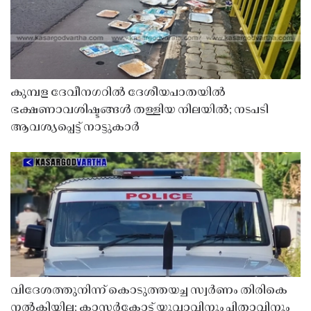
കുമ്പള ദേവീനഗറിൽ ദേശീയപാതയിൽ
ഭക്ഷണാവശിഷ്ടങ്ങൾ തള്ളിയ നിലയിൽ; നടപടി
ആവശ്യപ്പെട്ട് നാട്ടുകാർ
വിദേശത്തുനിന്ന് കൊടുത്തയച്ച സ്വർണം തിരികെ
നൽകിയില്ല; കാസർകോട്ട് യുവാവിനും പിതാവിനും