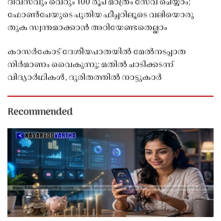
ദിവസവും വെറും 100 രൂപ മാത്രം സേവ് ചെയ്യാം;
ഫോൺപേയുടെ പുതിയ ഫീച്ചറിലൂടെ വലിയൊരു
തുക സ്വന്തമാക്കാൻ അറിയേണ്ടതെല്ലാം
കാസർകോട് ദേശീയപാതയിൽ മേൽനടപ്പാത
നിർമാണം വൈകുന്നു; മതിൽ ചാടിക്കടന്ന്
വിദ്യാർഥികൾ, ദുരിതത്തിൽ നാട്ടുകാർ
Recommended