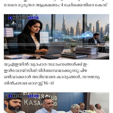
നേരെ ഗുരുതര ആക്രമണം; 4 പേർക്കെതിരെ കേസ്
യുഎഇയിൽ വ്യാപാര സ്ഥാപനങ്ങൾക്ക് ഇ-
ഇൻവോയ്സിങ് നിർബന്ധമാക്കുന്നു; പിഴ
ഒഴിവാക്കാൻ അറിയേണ്ട കാര്യങ്ങൾ, സൗജന്യ
ശിൽപശാല ഓഗസ്റ്റ് 16-ന്