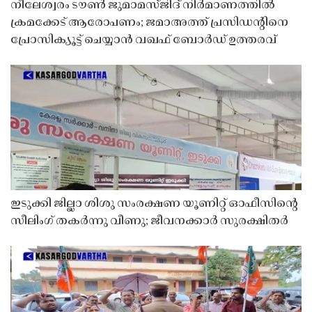
നീലേശ്വരം ടൗൺ ജുമാമസ്ജിദ് നിർമാണത്തിൽ
ക്രമക്കേട് ആരോപണം; ജമാഅത്ത് പ്രസിഡന്റിനെ
പ്രോസിക്യൂട്ട് ചെയ്യാൻ വഖഫ് ബോർഡ് ഉത്തരവ്
ഇടുക്കി ജില്ലാ ശിശു സംരക്ഷണ യൂണിറ്റ് ഓഫീസിൻ്റെ
സീലിംഗ് തകർന്നു വീണു; ജീവനക്കാർ സുരക്ഷിതർ