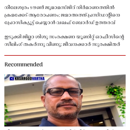
നീലേശ്വരം ടൗൺ ജുമാമസ്ജിദ് നിർമാണത്തിൽ
ക്രമക്കേട് ആരോപണം; ജമാഅത്ത് പ്രസിഡന്റിനെ
പ്രോസിക്യൂട്ട് ചെയ്യാൻ വഖഫ് ബോർഡ് ഉത്തരവ്
ഇടുക്കി ജില്ലാ ശിശു സംരക്ഷണ യൂണിറ്റ് ഓഫീസിൻ്റെ
സീലിംഗ് തകർന്നു വീണു; ജീവനക്കാർ സുരക്ഷിതർ
Recommended