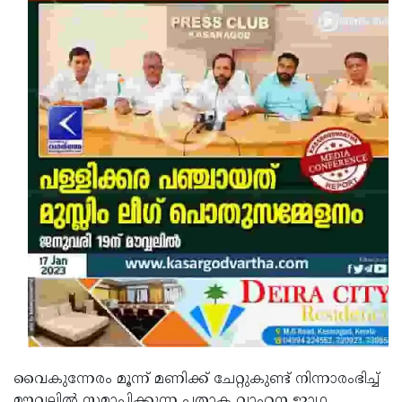
വൈകുന്നേരം മൂന്ന് മണിക്ക് ചേറ്റുകുണ്ട് നിന്നാരംഭിച്ച്
മൗവ്വലില്‍ സമാപിക്കുന്ന പതാക വാഹന ജാഥ