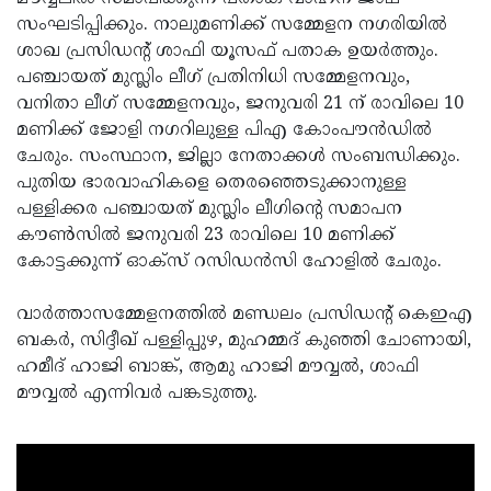
സംഘടിപ്പിക്കും. നാലുമണിക്ക് സമ്മേളന നഗരിയില്‍
ശാഖ പ്രസിഡന്റ് ശാഫി യൂസഫ് പതാക ഉയര്‍ത്തും.
പഞ്ചായത് മുസ്ലിം ലീഗ് പ്രതിനിധി സമ്മേളനവും,
വനിതാ ലീഗ് സമ്മേളനവും, ജനുവരി 21 ന് രാവിലെ 10
മണിക്ക് ജോളി നഗറിലുള്ള പിഎ കോംപൗന്‍ഡില്‍
ചേരും. സംസ്ഥാന, ജില്ലാ നേതാക്കള്‍ സംബന്ധിക്കും.
പുതിയ ഭാരവാഹികളെ തെരഞ്ഞെടുക്കാനുള്ള
പള്ളിക്കര പഞ്ചായത് മുസ്ലിം ലീഗിന്റെ സമാപന
കൗണ്‍സില്‍ ജനുവരി 23 രാവിലെ 10 മണിക്ക്
കോട്ടക്കുന്ന് ഓക്‌സ് റസിഡന്‍സി ഹോളില്‍ ചേരും.
വാര്‍ത്താസമ്മേളനത്തില്‍ മണ്ഡലം പ്രസിഡന്റ് കെഇഎ
ബകര്‍, സിദ്ദീഖ് പള്ളിപ്പുഴ, മുഹമ്മദ് കുഞ്ഞി ചോണായി,
ഹമീദ് ഹാജി ബാങ്ക്, ആമു ഹാജി മൗവ്വല്‍, ശാഫി
മൗവ്വല്‍ എന്നിവര്‍ പങ്കടുത്തു.