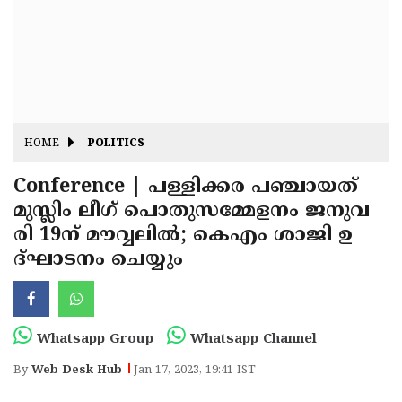
Fitr
May
Day
Eid
Al
Independence
Ad'ha
Day
Onam
HOME
POLITICS
J&K
State
Conference | പള്ളിക്കര പഞ്ചായത്
Haryana
മുസ്ലിം ലീഗ് പൊതുസമ്മേളനം ജനുവ
Assembly
State
Diwali
രി 19ന് മൗവ്വലില്‍; കെഎം ശാജി ഉ
Elections
Assembly
Christmas
ദ്ഘാടനം ചെയ്യും
Elections
New-
Year
Republic
Whatsapp Group
Whatsapp Channel
Day
Budget
By
Web Desk Hub
Jan 17, 2023, 19:41 IST
Delhi