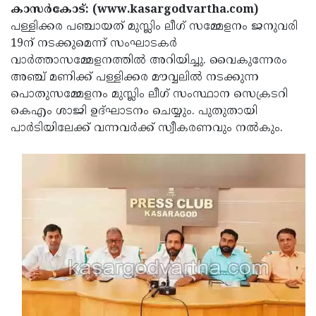
Election
Maha
കാസര്‍കോട്: (www.kasargodvartha.com)
പള്ളിക്കര പഞ്ചായത് മുസ്ലിം ലീഗ് സമ്മേളനം ജനുവരി
Shivarathri
International
19ന് നടക്കുമെന്ന് സംഘാടകര്‍
Women's
Anti-
വാര്‍ത്താസമ്മേളനത്തില്‍ അറിയിച്ചു. വൈകുന്നേരം
അഞ്ച് മണിക്ക് പള്ളിക്കര മൗവ്വലില്‍ നടക്കുന്ന
Day
Drug
Attukal
പൊതുസമ്മേളനം മുസ്ലിം ലീഗ് സംസ്ഥാന സെക്രടറി
Campaign
Pongala
Holi
കെഎം ശാജി ഉദ്ഘാടനം ചെയ്യും. പുതുതായി
പാര്‍ടിയിലേക്ക് വന്നവര്‍ക്ക് സ്വീകരണവും നല്‍കും.
2025
2025
IPL
2025
Eid
Al-
Waqf
Fitr
Bill
Vishu
2025
Controversy
Festival
Good
2025
Friday
Easter
Observance
Sunday
By-
2025
2025
Election
Bihar