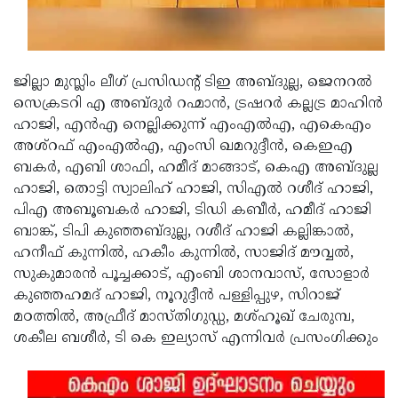
Updates
Assembly
Kerala
Polls
Local
Look
ജില്ലാ മുസ്ലിം ലീഗ് പ്രസിഡന്റ് ടിഇ അബ്ദുല്ല, ജെനറല്‍
Body
Back
സെക്രടറി എ അബ്ദുര്‍ റഹ്മാന്‍, ട്രഷറര്‍ കല്ലട്ര മാഹിന്‍
Election
2025
ഹാജി, എന്‍എ നെല്ലിക്കുന്ന് എംഎല്‍എ, എകെഎം
അശ്‌റഫ് എംഎല്‍എ, എംസി ഖമറുദ്ദീന്‍, കെഇഎ
ബകര്‍, എബി ശാഫി, ഹമീദ് മാങ്ങാട്, കെഎ അബ്ദുല്ല
ഹാജി, തൊട്ടി സ്വാലിഹ് ഹാജി, സിഎല്‍ റശീദ് ഹാജി,
പിഎ അബൂബകര്‍ ഹാജി, ടിഡി കബീര്‍, ഹമീദ് ഹാജി
ബാങ്ക്, ടിപി കുഞ്ഞബ്ദുല്ല, റശീദ് ഹാജി കല്ലിങ്കാല്‍,
ഹനീഫ് കുന്നില്‍, ഹകീം കുന്നില്‍, സാജിദ് മൗവ്വല്‍,
സുകുമാരന്‍ പൂച്ചക്കാട്, എംബി ശാനവാസ്, സോളാര്‍
കുഞ്ഞഹമദ് ഹാജി, നൂറുദ്ദീന്‍ പള്ളിപ്പുഴ, സിറാജ്
മഠത്തില്‍, അഫ്രീദ് മാസ്തിഗുഡ്ഡ, മശ്ഹൂഖ് ചേരുമ്പ,
ശകീല ബശീര്‍, ടി കെ ഇല്യാസ് എന്നിവര്‍ പ്രസംഗിക്കും