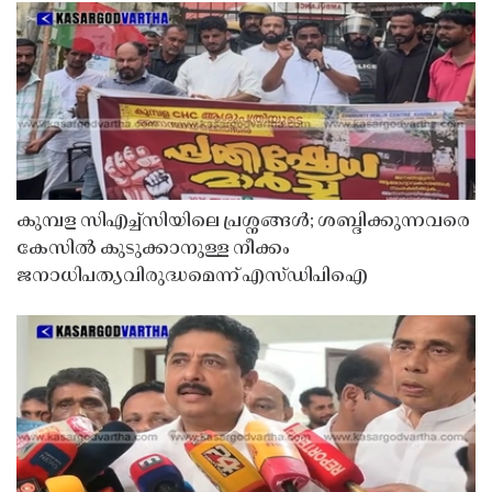
കുമ്പള സിഎച്ച്സിയിലെ പ്രശ്നങ്ങൾ; ശബ്ദിക്കുന്നവരെ
കേസിൽ കുടുക്കാനുള്ള നീക്കം
ജനാധിപത്യവിരുദ്ധമെന്ന് എസ്ഡിപിഐ