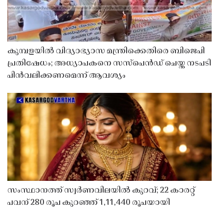
കുമ്പളയിൽ വിദ്യാഭ്യാസ മന്ത്രിക്കെതിരെ ബിജെപി
പ്രതിഷേധം; അധ്യാപകനെ സസ്‌പെൻഡ് ചെയ്ത നടപടി
പിൻവലിക്കണമെന്ന് ആവശ്യം
സംസ്ഥാനത്ത് സ്വർണവിലയിൽ കുറവ്; 22 കാരറ്റ്
പവന് 280 രൂപ കുറഞ്ഞ് 1,11,440 രൂപയായി