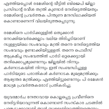
എത്തിയപ്പോള്‍ രമേശിന്റെ വീട്ടില്‍ ബിജെപി ജില്ലാ
പ്രസിഡന്റ് രവീശ തന്ത്രി കുണ്ടാര്‍ നേരിട്ടെത്തിയതും
രമേശിന്റെ പ്രവര്‍ത്തക പിന്തുണ മനസിലാക്കിയത്
കൊണ്ടാണെന്ന് വിലയിരുത്തപ്പെടുന്നു.
രമേശിനെ പാര്‍ടിക്കുള്ളില്‍ ഒതുക്കാന്‍
നോക്കിയവര്‍ക്കെല്ലാം വലിയ തിരിച്ചടിയാണ്
സുള്ള്യയിലെ സംഭവവും മന്ത്രി തന്നെ നേരിട്ടെത്തിയ
സംഭവവും ഉണ്ടാക്കിയിട്ടുള്ളത്. തന്നെ പൊലീസ്
ആക്രമിച്ച സംഭവത്തില്‍ പാര്‍ടി ഒറ്റക്കെട്ടായി
തനിക്കൊപ്പമുണ്ടെന്നും ജില്ലയില്‍ നിന്നും
കര്‍ണാടകയില്‍ നിന്നും ഇത് സംബന്ധിച്ചുള്ള
പാര്‍ടിയുടെ പരാതികള്‍ കര്‍ണാടക മുഖ്യമന്ത്രിക്കും
ആഭ്യന്തര മന്ത്രിക്കും എത്തിയിട്ടുണ്ടെന്നും പി രമേശന്‍
മാധ്യമ പ്രവര്‍ത്തകരോട് പ്രതികരിച്ചു.
യുവമോര്‍ച നേതാവായ കൊല്ലപ്പെട്ട പ്രവീണിനെ
നേരിട്ടറിയാവുന്നത് കൊണ്ടാണ് സംസ്‌കാര ചടങ്ങില്‍