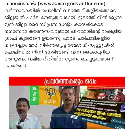
Election
Maha
കാസര്‍കോട്: (www.kasargodvartha.com)
കര്‍ണാടകയില്‍ പൊലീസ് വളഞ്ഞിട്ട് തല്ലിയതോടെ
Shivarathri
International
ജില്ലയില്‍ പാര്‍ടി നേതൃത്വവുമായി ഇടഞ്ഞ് നില്‍ക്കുന്ന
Women's
Anti-
മുന്‍ ജില്ലാ വൈസ് പ്രസിഡന്റും കാസര്‍കോട്
നഗരസഭാ കൗണ്‍സിലറുമായ പി രമേശിന്റെ രാഷ്ട്രീയ
Day
Drug
Attukal
ഗ്രാഫ് കുത്തനെ ഉയര്‍ന്നു. പാര്‍ടി പരിപാടികളില്‍
Campaign
Pongala
Holi
നിന്നെല്ലാം മാറ്റി നിര്‍ത്തപ്പെട്ട രമേശിന് സുള്ള്യയില്‍
പൊലീസില്‍ നിന്ന് നേരിടേണ്ടി വന്ന കൈപ്പേറിയ
2025
2025
IPL
അനുഭവം വലിയ രീതിയില്‍ ഗുണം ചെയ്യുകയാണ്
2025
Eid
ചെയ്തത്.
Al-
Waqf
Fitr
Bill
Vishu
2025
Controversy
Festival
Good
2025
Friday
Easter
Observance
Sunday
By-
2025
2025
Election
Bihar