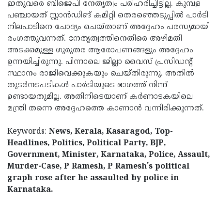
ഇതുവരെ ബിജെപി നേതൃത്വം പരിഹരിച്ചിട്ടില്ല. കുമ്പള
പഞ്ചായത് സ്റ്റാന്‍ഡിങ് കമിറ്റി തെരഞ്ഞെടുപ്പില്‍ പാര്‍ടി
നിലപാടിനെ ചോദ്യം ചെയ്താണ് അദ്ദേഹം പരസ്യമായി
രംഗത്തുവന്നത്. നേതൃത്വത്തിനെതിരെ അഴിമതി
അടക്കമുള്ള ഗുരുതര ആരോപണങ്ങളും അദ്ദേഹം
ഉന്നയിച്ചിരുന്നു. പിന്നാലെ ജില്ലാ വൈസ് പ്രസിഡന്റ്
സ്ഥാനം രാജിവെക്കുകയും ചെയ്തിരുന്നു. അതില്‍
തുടര്‍നടപടികള്‍ പാര്‍ടിയുടെ ഭാഗത്ത് നിന്ന്
ഉണ്ടായതുമില്ല. അതിനിടെയാണ് കര്‍ണാടകയിലെ
മന്ത്രി തന്നെ അദ്ദേഹത്തെ കാണാന്‍ വന്നിരിക്കുന്നത്.
Keywords:
News, Kerala, Kasaragod, Top-
Headlines, Politics, Political Party, BJP,
Government, Minister, Karnataka, Police, Assault,
Murder-Case, P Ramesh, P Ramesh's political
graph rose after he assaulted by police in
Karnataka.
< !- START disable copy paste -->