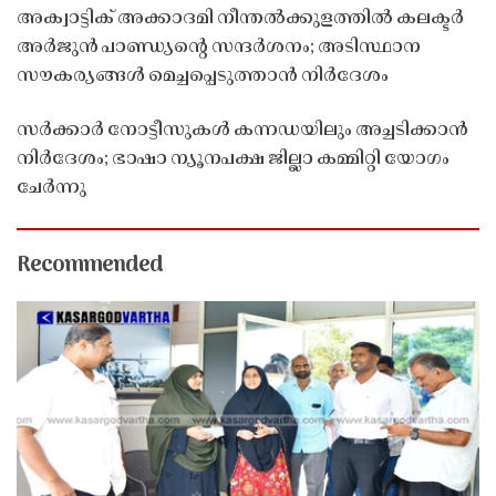
അക്വാട്ടിക് അക്കാദമി നീന്തൽക്കുളത്തിൽ കലക്ടർ
അർജുൻ പാണ്ഡ്യൻ്റെ സന്ദർശനം; അടിസ്ഥാന
സൗകര്യങ്ങൾ മെച്ചപ്പെടുത്താൻ നിർദേശം
സർക്കാർ നോട്ടീസുകൾ കന്നഡയിലും അച്ചടിക്കാൻ
നിർദേശം; ഭാഷാ ന്യൂനപക്ഷ ജില്ലാ കമ്മിറ്റി യോഗം
ചേർന്നു
Recommended