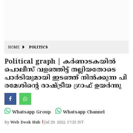
Fitr
May
Day
Eid
Al
Independence
Ad'ha
Day
Onam
HOME
POLITICS
J&K
State
Political graph | കര്‍ണാടകയില്‍
Haryana
പൊലീസ് വളഞ്ഞിട്ട് തല്ലിയതോടെ
Assembly
State
Diwali
പാര്‍ടിയുമായി ഇടഞ്ഞ് നില്‍ക്കുന്ന പി
Elections
Assembly
Christmas
രമേശിന്റെ രാഷ്ട്രീയ ഗ്രാഫ് ഉയര്‍ന്നു
Elections
New-
Year
Republic
Whatsapp Group
Whatsapp Channel
Day
Budget
By
Web Desk Hub
Jul 29, 2022, 17:25 IST
Delhi