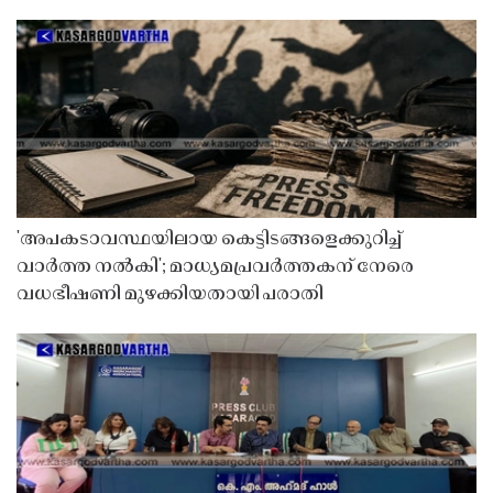
'അപകടാവസ്ഥയിലായ കെട്ടിടങ്ങളെക്കുറിച്ച്
വാർത്ത നൽകി'; മാധ്യമപ്രവർത്തകന് നേരെ
വധഭീഷണി മുഴക്കിയതായി പരാതി