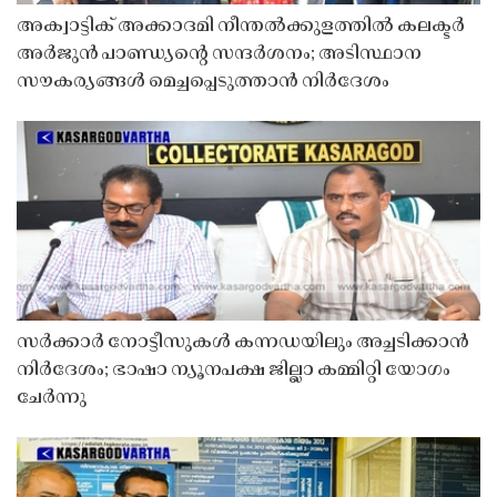
അക്വാട്ടിക് അക്കാദമി നീന്തൽക്കുളത്തിൽ കലക്ടർ
അർജുൻ പാണ്ഡ്യൻ്റെ സന്ദർശനം; അടിസ്ഥാന
സൗകര്യങ്ങൾ മെച്ചപ്പെടുത്താൻ നിർദേശം
സർക്കാർ നോട്ടീസുകൾ കന്നഡയിലും അച്ചടിക്കാൻ
നിർദേശം; ഭാഷാ ന്യൂനപക്ഷ ജില്ലാ കമ്മിറ്റി യോഗം
ചേർന്നു