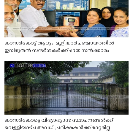
കാസർകോട്ട് ആദ്യം; മുളിയാർ പഞ്ചായത്തിൽ
ഇനിമുതൽ സന്ദർശകർക്ക് ചായ സൽക്കാരം
കാസർകോട്ടെ വിദ്യാഭ്യാസ സ്ഥാപനങ്ങൾക്ക്
വെള്ളിയാഴ്ച അവധി; പരീക്ഷകൾക്ക് മാറ്റമില്ല