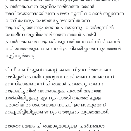
പങ്കെടുക്കാനായി താന്‍ സുള്ള്യയിലെത്തിയതെന്നും
പ്രവര്‍ത്തകനെ യൂനിഫോമിടാത്ത ഒരാള്‍
അവിടെയുണ്ടായിരുന്ന പഴയ ട്യൂബ് കൊണ്ട് തല്ലുന്നത്
കണ്ട് ചോദ്യം ചെയ്തപ്പോഴാണ് തന്നെ
അക്രമിച്ചതെന്നും രമേശ് പറയുന്നു. കണ്‍മുന്നില്‍
പൊലീസ് യൂനിഫോമിടാത്ത ഒരാള്‍ പാര്‍ടി
പ്രവര്‍ത്തകരെ അക്രമിക്കുന്നത് നോക്കി നില്‍ക്കാന്‍
കഴിയാത്തതുകൊണ്ടാണ് പ്രതികരിച്ചതെന്നും രമേശ്
കൂട്ടിച്ചേര്‍ത്തു.
പിന്നീടാണ് ട്യൂബ് ലൈറ്റ് കൊണ്ട് പ്രവര്‍ത്തകനെ
അടിച്ചത് പൊലീസുദ്യോഗസ്ഥന്‍ തന്നെയാണെന്ന്
മനസിലായതെന്ന് പി രമേശ് പറഞ്ഞു. തന്നെ
അക്രമിച്ചതില്‍ വാക്കാലുള്ള പരാതി മാത്രമേ
നല്‍കിയിട്ടുള്ളു എന്നും പാര്‍ടി തലത്തിലുള്ള
പരാതിയില്‍ ശക്തമായ നടപടി ഉണ്ടാകുമെന്ന്
ഉറപ്പുകിട്ടിയിട്ടുണ്ടെന്നും അദ്ദേഹം വ്യക്തമാക്കി.
അതേസമയം പി രമേശുമായുള്ള പ്രശ്‌നങ്ങള്‍