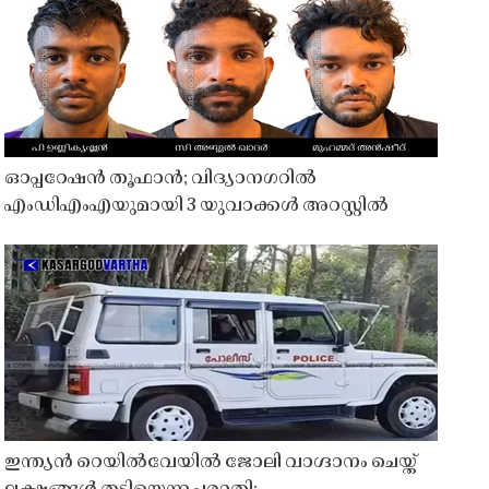
ഓപ്പറേഷൻ തൂഫാൻ; വിദ്യാനഗറിൽ
എംഡിഎംഎയുമായി 3 യുവാക്കൾ അറസ്റ്റിൽ
ഇന്ത്യൻ റെയിൽവേയിൽ ജോലി വാഗ്ദാനം ചെയ്ത്