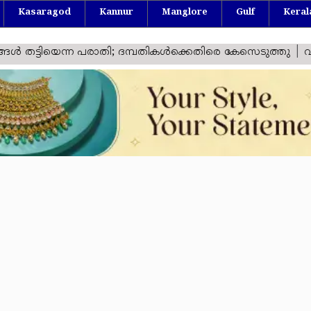
Kasaragod
Kannur
Manglore
Gulf
Keral