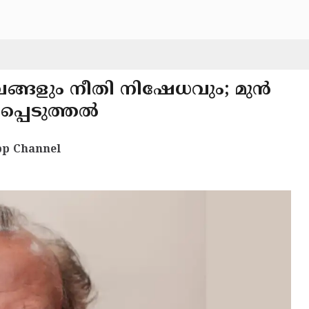
ങ്ങളും നീതി നിഷേധവും; മുൻ
്പെടുത്തൽ
p Channel