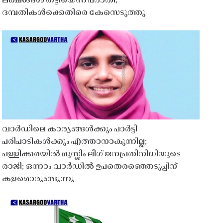
ലക്ഷങ്ങൾ തട്ടിയെന്ന പരാതി;
ദമ്പതികൾക്കെതിരെ കേസെടുത്തു
വാർഡിലെ കാര്യങ്ങൾക്കും പാർട്ടി
പരിപാടികൾക്കും എത്താനാകുന്നില്ല;
പള്ളിക്കരയിൽ മുസ്ലിം ലീഗ് ജനപ്രതിനിധിയുടെ
രാജി; ഒന്നാം വാർഡിൽ ഉപതെരഞ്ഞെടുപ്പിന്
കളമൊരുങ്ങുന്നു