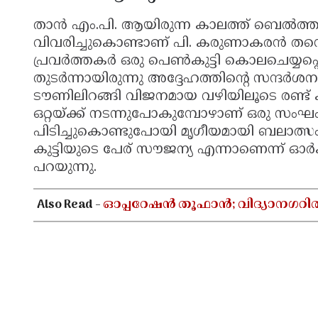
താൻ എം.പി. ആയിരുന്ന കാലത്ത് ബെൽത്ത
വിവരിച്ചുകൊണ്ടാണ് പി. കരുണാകരൻ തന്റെ
പ്രവർത്തകർ ഒരു പെൺകുട്ടി കൊലചെയ്യപ്പ
തുടർന്നായിരുന്നു അദ്ദേഹത്തിന്റെ സന്ദർശനം
ടൗണിലിറങ്ങി വിജനമായ വഴിയിലൂടെ രണ്ട് കിലോ
ഒറ്റയ്ക്ക് നടന്നുപോകുമ്പോഴാണ് ഒരു സം
പിടിച്ചുകൊണ്ടുപോയി മൃഗീയമായി ബലാത്സ
കുട്ടിയുടെ പേര് സൗജന്യ എന്നാണെന്ന് ഓ
പറയുന്നു.
Also Read -
ഓപ്പറേഷൻ തൂഫാൻ; വിദ്യാനഗറി