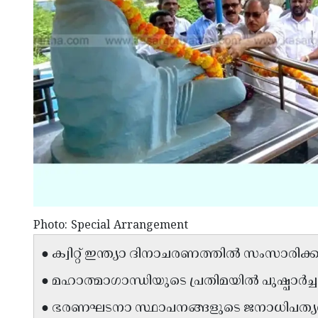
Photo: Special Arrangement
● ക്വിറ്റ് ഇന്ത്യാ ദിനാചരണത്തിൽ സംസാരിക
● മഹാത്മാഗാന്ധിയുടെ പ്രതിമയിൽ പുഷ്പാർച്
● ഭരണഘടനാ സ്ഥാപനങ്ങളുടെ ജനാധിപത്യവി