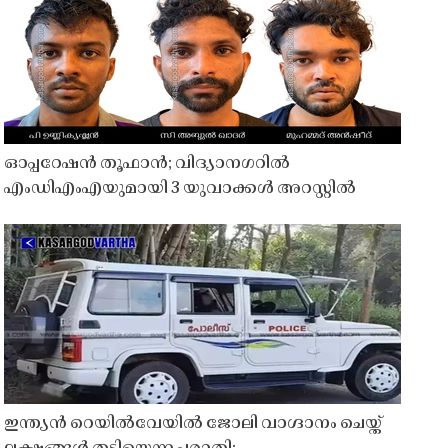
ഓപ്പറേഷൻ തൂഫാൻ; വിദ്യാനഗറിൽ
എംഡിഎംഎയുമായി 3 യുവാക്കൾ അറസ്റ്റിൽ
ഇന്ത്യൻ റെയിൽവേയിൽ ജോലി വാഗ്ദാനം ചെയ്ത്