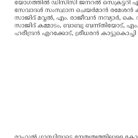
യോഗത്തിൽ ഡിസിസി ജനറൽ സെക്രട്ടറി എം
സേവാദൾ സംസ്ഥാന ചെയർമാൻ രമേശൻ കരുവ
സാജിദ് മവ്വൽ, എം. രാജീവൻ നമ്പ്യാർ, കെ
സാജിദ് കമ്മാടം, ബാബു ബന്ന്തിയോട്, എ
ഹരീന്ദ്രൻ എറക്കോട്, ശ്രീധരൻ കാട്ടുകൊച്ച
രാഹുൽ ഗാന്ധിയുടെ നേതൃത്വത്തിലുള്ള കോൺഗ