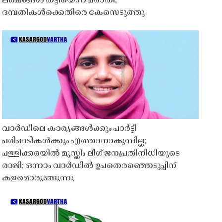
ലക്ഷങ്ങൾ തട്ടിയെന്ന പരാതി;
ദമ്പതികൾക്കെതിരെ കേസെടുത്തു
വാർഡിലെ കാര്യങ്ങൾക്കും പാർട്ടി
പരിപാടികൾക്കും എത്താനാകുന്നില്ല;
പള്ളിക്കരയിൽ മുസ്ലിം ലീഗ് ജനപ്രതിനിധിയുടെ
രാജി; ഒന്നാം വാർഡിൽ ഉപതെരഞ്ഞെടുപ്പിന്
കളമൊരുങ്ങുന്നു