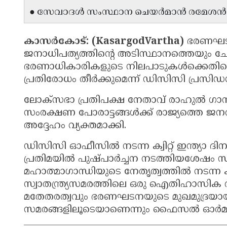
● സേവാദൾ സംസ്ഥാന ചെയർമാൻ രമേശൻ കരു
കാസർകോട്: (KasargodVartha)
ഭരണഘട
ജനാധിപത്യത്തിന്റെ അടിസ്ഥാനത്തെയും ചോദ
ഭരണാധികാരികളുടെ നിലപാടുകൾക്കെതി
പ്രതിരോധം തീർക്കുമെന്ന് ഡിസിസി പ്രസി
ലോക്സഭാ പ്രതിപക്ഷ നേതാവ് രാഹുൽ ഗാന്ധ
സംരക്ഷണ പോരാട്ടങ്ങൾക്ക് രാജ്യത്തെ ജനത
അദ്ദേഹം വ്യക്തമാക്കി.
ഡിസിസി ഓഫീസിൽ നടന്ന ക്വിറ്റ് ഇന്ത്യാ 
പ്രതിമയിൽ പുഷ്പാർച്ചന നടത്തിയശേഷം സ
മഹാത്മാഗാന്ധിയുടെ നേതൃത്വത്തിൽ നടന്ന ക്വി
സ്വാതന്ത്ര്യസമരത്തിലെ ഒരു ഐതിഹാസിക 
മതേതരത്വവും ഭരണഘടനയുടെ മുഖമുദ്രയായി
സമരങ്ങളിലൂടെയാണെന്നും ഫൈസൽ ഓർമ്മിപ്പ