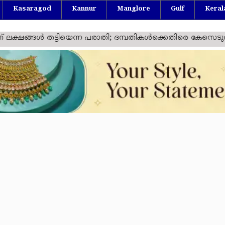
Kasaragod
Kannur
Manglore
Gulf
Keral