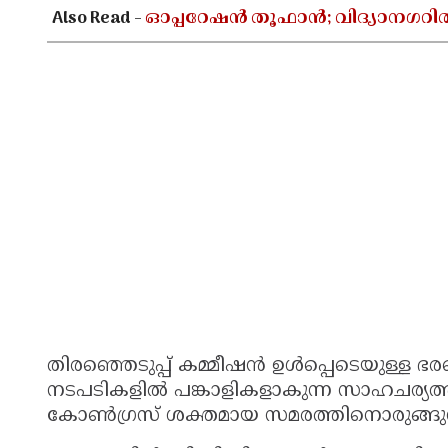
Also Read -
ഓപ്പറേഷൻ തൂഫാൻ; വിദ്യാനഗറി
തിരഞ്ഞെടുപ്പ് കമ്മീഷൻ ഉൾപ്പെടെയുള്ള
നടപടികളിൽ പങ്കാളികളാകുന്ന സാഹചര്യത
കോൺഗ്രസ് ശക്തമായ സമരത്തിനൊരുങ്ങുന്നുണ