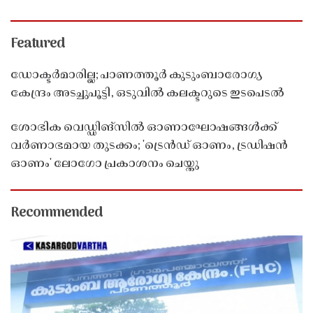
Featured
ഡോക്ടർമാരില്ല; പാണത്തൂർ കുടുംബാരോഗ്യ
കേന്ദ്രം അടച്ചുപൂട്ടി, ഒടുവിൽ കലക്ടറുടെ ഇടപെടൽ
ശോഭിക വെഡ്ഡിങ്സിൽ ഓണാഘോഷങ്ങൾക്ക്
വർണാഭമായ തുടക്കം; 'ട്രെൻഡ് ഓണം, ട്രഡിഷൻ
ഓണം' ലോഗോ പ്രകാശനം ചെയ്തു
Recommended