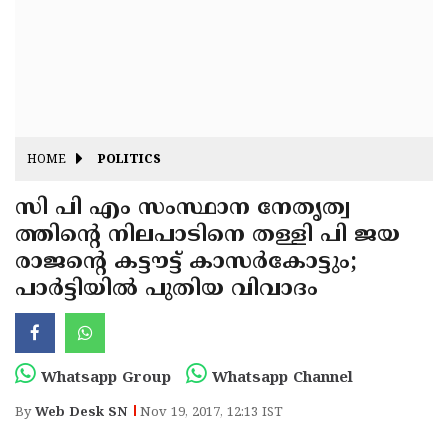
Fitr
May
Day
Eid
Al
Independence
Ad'ha
Day
Onam
HOME
POLITICS
J&K
State
സി പി എം സംസ്ഥാന നേതൃത്വ
Haryana
ത്തിന്റെ നിലപാടിനെ തള്ളി പി ജയ
Assembly
State
Diwali
രാജന്റെ കട്ടൗട്ട് കാസര്‍കോട്ടും;
Elections
Assembly
Christmas
പാര്‍ട്ടിയില്‍ പുതിയ വിവാദം
Elections
New-
Year
Republic
Whatsapp Group
Whatsapp Channel
Day
Budget
By
Web Desk SN
Nov 19, 2017, 12:13 IST
Delhi