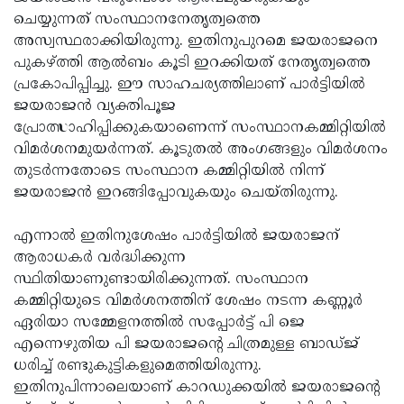
ചെയ്യുന്നത് സംസ്ഥാനനേതൃത്വത്തെ
Updates
Assembly
Kerala
അസ്വസ്ഥരാക്കിയിരുന്നു. ഇതിനുപുറമെ ജയരാജനെ
Polls
Local
Look
പുകഴ്ത്തി ആല്‍ബം കൂടി ഇറക്കിയത് നേതൃത്വത്തെ
പ്രകോപിപ്പിച്ചു. ഈ സാഹചര്യത്തിലാണ് പാര്‍ട്ടിയില്‍
Body
Back
ജയരാജന്‍ വ്യക്തിപൂജ
Election
2025
പ്രോത്സാഹിപ്പിക്കുകയാണെന്ന് സംസ്ഥാനകമ്മിറ്റിയില്‍
വിമര്‍ശനമുയര്‍ന്നത്. കൂടുതല്‍ അംഗങ്ങളും വിമര്‍ശനം
തുടര്‍ന്നതോടെ സംസ്ഥാന കമ്മിറ്റിയില്‍ നിന്ന്
ജയരാജന്‍ ഇറങ്ങിപ്പോവുകയും ചെയ്തിരുന്നു.
എന്നാല്‍ ഇതിനുശേഷം പാര്‍ട്ടിയില്‍ ജയരാജന്
ആരാധകര്‍ വര്‍ദ്ധിക്കുന്ന
സ്ഥിതിയാണുണ്ടായിരിക്കുന്നത്. സംസ്ഥാന
കമ്മിറ്റിയുടെ വിമര്‍ശനത്തിന് ശേഷം നടന്ന കണ്ണൂര്‍
ഏരിയാ സമ്മേളനത്തില്‍ സപ്പോര്‍ട്ട് പി ജെ
എന്നെഴുതിയ പി ജയരാജന്റെ ചിത്രമുള്ള ബാഡ്ജ്
ധരിച്ച് രണ്ടുകുട്ടികളുമെത്തിയിരുന്നു.
ഇതിനുപിന്നാലെയാണ് കാറഡുക്കയില്‍ ജയരാജന്റെ