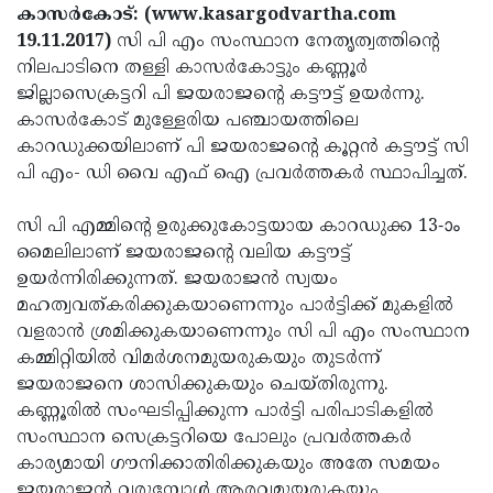
Election
Maha
കാസര്‍കോട്: (www.kasargodvartha.com
19.11.2017)
സി പി എം സംസ്ഥാന നേതൃത്വത്തിന്റെ
Shivarathri
International
നിലപാടിനെ തള്ളി കാസര്‍കോട്ടും കണ്ണൂര്‍
Women's
Anti-
ജില്ലാസെക്രട്ടറി പി ജയരാജന്റെ കട്ടൗട്ട് ഉയര്‍ന്നു.
കാസര്‍കോട് മുള്ളേരിയ പഞ്ചായത്തിലെ
Day
Drug
Attukal
കാറഡുക്കയിലാണ് പി ജയരാജന്റെ കൂറ്റന്‍ കട്ടൗട്ട് സി
Campaign
Pongala
Holi
പി എം- ഡി വൈ എഫ് ഐ പ്രവര്‍ത്തകര്‍ സ്ഥാപിച്ചത്.
2025
2025
IPL
സി പി എമ്മിന്റെ ഉരുക്കുകോട്ടയായ കാറഡുക്ക 13-ാം
2025
Eid
മൈലിലാണ് ജയരാജന്റെ വലിയ കട്ടൗട്ട്
ഉയര്‍ന്നിരിക്കുന്നത്. ജയരാജന്‍ സ്വയം
Al-
Waqf
മഹത്വവത്കരിക്കുകയാണെന്നും പാര്‍ട്ടിക്ക് മുകളില്‍
Fitr
Bill
Vishu
വളരാന്‍ ശ്രമിക്കുകയാണെന്നും സി പി എം സംസ്ഥാന
കമ്മിറ്റിയില്‍ വിമര്‍ശനമുയരുകയും തുടര്‍ന്ന്
2025
Controversy
Festival
Good
ജയരാജനെ ശാസിക്കുകയും ചെയ്തിരുന്നു.
2025
Friday
Easter
കണ്ണൂരില്‍ സംഘടിപ്പിക്കുന്ന പാര്‍ട്ടി പരിപാടികളില്‍
സംസ്ഥാന സെക്രട്ടറിയെ പോലും പ്രവര്‍ത്തകര്‍
Observance
Sunday
By-
കാര്യമായി ഗൗനിക്കാതിരിക്കുകയും അതേ സമയം
2025
2025
Election
Bihar
ജയരാജന്‍ വരുമ്പോള്‍ ആരവമുയരുകയും