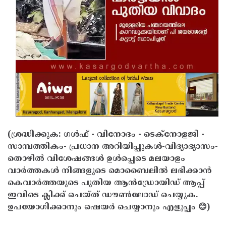
(ശ്രദ്ധിക്കുക: ഗൾഫ് - വിനോദം - ടെക്നോളജി -
സാമ്പത്തികം- പ്രധാന അറിയിപ്പുകൾ-വിദ്യാഭ്യാസം-
തൊഴിൽ വിശേഷങ്ങൾ ഉൾപ്പെടെ മലയാളം
വാർത്തകൾ നിങ്ങളുടെ മൊബൈലിൽ ലഭിക്കാൻ
കെവാർത്തയുടെ പുതിയ ആൻഡ്രോയിഡ് ആപ്പ്
ഇവിടെ ക്ലിക്ക് ചെയ്ത് ഡൗൺലോഡ് ചെയ്യുക.
ഉപയോഗിക്കാനും ഷെയർ ചെയ്യാനും എളുപ്പം 😊)