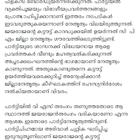
ഫ്‌ളക്സ് ബോര്‍ഡുയര്‍ന്നിരിക്കുന്നത്. പാര്‍ട്ടിയില്‍
വ്യക്തിപൂജയും വിഭാഗീയപ്രവര്‍ത്തനങ്ങളും
പ്രോത്സാഹിപ്പിക്കാനാണ് ഇത്തരം നടപടികള്‍
ഇടവരുത്തുകയെന്നാണ് നേതൃത്വം വിലയിരുത്തുന്നത്.
ജയരാജന്റെ കട്ടൗട്ട് കാറഡുക്കയില്‍ ഉയര്‍ന്നത് സി പി
എം ജില്ലാ നേതൃത്വം ഗൗരവത്തിലെടുത്തിട്ടുണ്ട്.
പാര്‍ട്ടിയുടെ ശാസനക്ക് വിധേയനായ ആളെ
പ്രവര്‍ത്തകര്‍ വീണ്ടും മഹത്വവത്കരിക്കുന്നത്
അച്ചടക്കലംഘനത്തിന്റെ ഭാഗമായാണ് നേതൃത്വം
കാണുന്നത്. അതുകൊണ്ടുതന്നെ കട്ടൗട്ട്
ഉയര്‍ത്തിയവരെക്കുറിച്ച് അന്വേഷിക്കാന്‍
ജില്ലാനേതൃത്വം കീഴ്ഘടകത്തിന് രഹസ്യനിര്‍ദേശം
നല്‍കിയതായാണ് വിവരം.
പാര്‍ട്ടിയില്‍ വി എസ് തരംഗം തണുത്തതോടെ ആ
സ്ഥാനത്ത് ജയരാജന്‍തരംഗം വരികയാണോ എന്ന
ആശങ്ക ഇതോടെ പാര്‍ട്ടിനേതൃത്വത്തിനുണ്ട്.
പാര്‍ട്ടിചിഹ്നമായ അരിവാള്‍ ചുറ്റിക ഘടിപ്പിച്ച
ഇരുമ്പുതൂണിലാണ് ജയരാജന്റെ കട്ടൗട്ട്