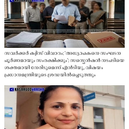
സവർക്കർ ക്വിസ് വിവാദം; ‘അധ്യാപകനെ സംഘടന
പൂർണമായും സംരക്ഷിക്കും’; സസ്പെൻഷൻ നടപടിയെ
ശക്തമായി നേരിടുമെന്ന് എൻടിയു, വിഷയം
പ്രധാനമന്ത്രിയുടെ ശ്രദ്ധയിൽപ്പെടുത്തും