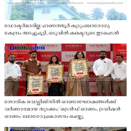
ഡോക്ടർമാരില്ല; പാണത്തൂർ കുടുംബാരോഗ്യ
കേന്ദ്രം അടച്ചുപൂട്ടി, ഒടുവിൽ കലക്ടറുടെ ഇടപെടൽ
ശോഭിക വെഡ്ഡിങ്സിൽ ഓണാഘോഷങ്ങൾക്ക്
വർണാഭമായ തുടക്കം; 'ട്രെൻഡ് ഓണം, ട്രഡിഷൻ
ഓണം' ലോഗോ പ്രകാശനം ചെയ്തു