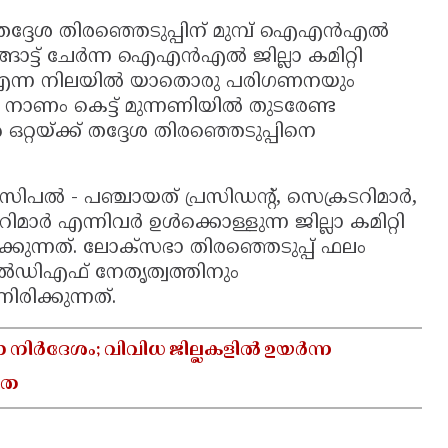
തദ്ദേശ തിരഞ്ഞെടുപ്പിന് മുമ്പ് ഐഎൻഎൽ
ാട്ട് ചേർന്ന ഐഎൻഎൽ ജില്ലാ കമിറ്റി
എന്ന നിലയിൽ യാതൊരു പരിഗണനയും
ാണം കെട്ട് മുന്നണിയിൽ തുടരേണ്ട
റ്റയ്ക്ക് തദ്ദേശ തിരഞ്ഞെടുപ്പിനെ
പൽ - പഞ്ചായത് പ്രസിഡന്റ്, സെക്രടറിമാർ,
ർ എന്നിവർ ഉൾക്കൊള്ളുന്ന ജില്ലാ കമിറ്റി
ന്നത്. ലോക്‌സഭാ തിരഞ്ഞെടുപ്പ് ഫലം
ൽഡിഎഫ് നേതൃത്വത്തിനും
ിക്കുന്നത്.
ാ നിർദേശം; വിവിധ ജില്ലകളിൽ ഉയർന്ന
യത