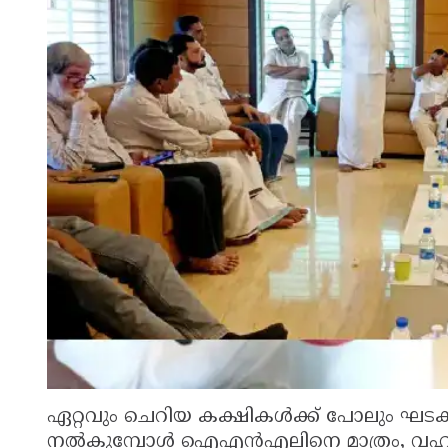
ഏറ്റവും ചെറിയ കക്ഷികൾക്ക് പോലും ഘട
നൽകുമ്പോൾ ഐഎൻഎലിനെ മാത്രം, വഹാബ്