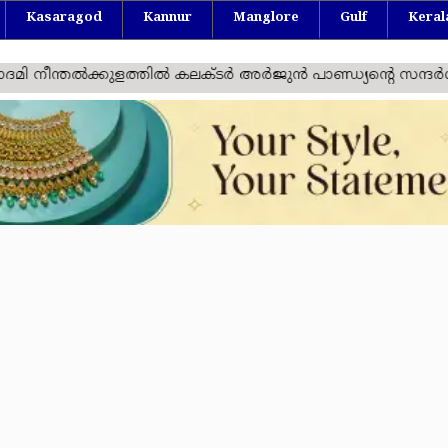
Kasaragod
Kannur
Manglore
Gulf
Keral