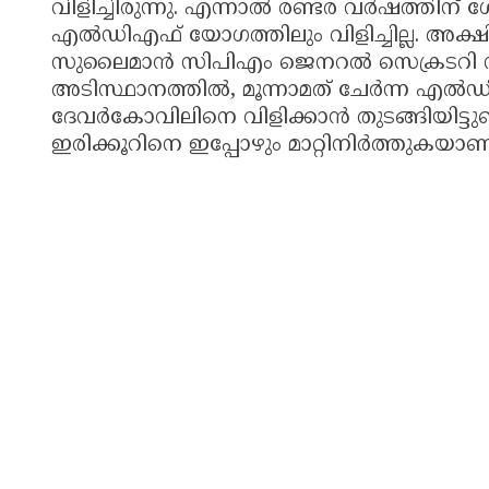
വിളിച്ചിരുന്നു. എന്നാൽ രണ്ടര വർഷത്തിന്
എൽഡിഎഫ് യോഗത്തിലും വിളിച്ചില്ല. അക്ഷില
സുലൈമാൻ സിപിഎം ജെനറൽ സെക്രടറി സീതാറാ
അടിസ്ഥാനത്തിൽ, മൂന്നാമത് ചേർന്ന എൽഡി
ദേവർകോവിലിനെ വിളിക്കാൻ തുടങ്ങിയിട്ടു
ഇരിക്കൂറിനെ ഇപ്പോഴും മാറ്റിനിർത്തുകയാണ് 