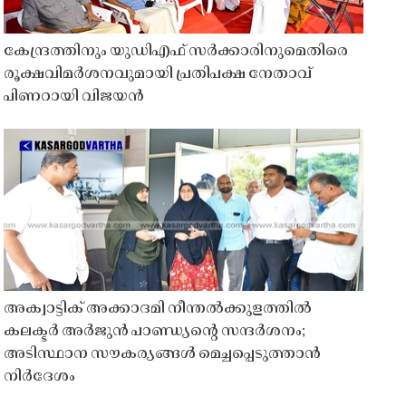
കേന്ദ്രത്തിനും യുഡിഎഫ് സർക്കാരിനുമെതിരെ
രൂക്ഷവിമർശനവുമായി പ്രതിപക്ഷ നേതാവ്
പിണറായി വിജയൻ
അക്വാട്ടിക് അക്കാദമി നീന്തൽക്കുളത്തിൽ
കലക്ടർ അർജുൻ പാണ്ഡ്യൻ്റെ സന്ദർശനം;
അടിസ്ഥാന സൗകര്യങ്ങൾ മെച്ചപ്പെടുത്താൻ
നിർദേശം