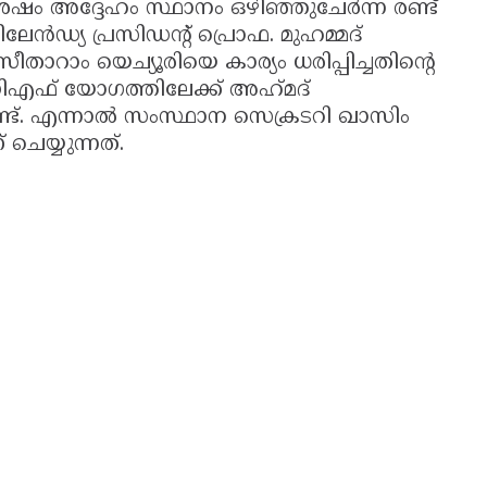
 ശേഷം അദ്ദേഹം സ്ഥാനം ഒഴിഞ്ഞുചേർന്ന രണ്ട്
േൻഡ്യ പ്രസിഡന്റ് പ്രൊഫ. മുഹമ്മദ്
ം യെച്യൂരിയെ കാര്യം ധരിപ്പിച്ചതിന്റെ
എഫ് യോഗത്തിലേക്ക് അഹ്‌മദ്‌
ണ്ട്. എന്നാൽ സംസ്ഥാന സെക്രടറി ഖാസിം
ചെയ്യുന്നത്.