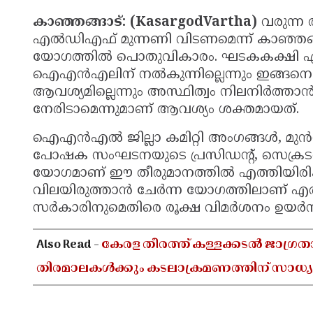
കാഞ്ഞങ്ങാട്: (KasargodVartha)
വരുന്ന 
എൽഡിഎഫ് മുന്നണി വിടണമെന്ന് കാഞ്ഞങ്ങ
യോഗത്തിൽ പൊതുവികാരം. ഘടകകക്ഷി 
ഐഎൻഎലിന് നൽകുന്നില്ലെന്നും ഇങ്ങനെ ന
ആവശ്യമില്ലെന്നും അസ്ഥിത്വം നിലനിർത്താൻ ഒ
നേരിടാമെന്നുമാണ് ആവശ്യം ശക്തമായത്.
ഐഎൻഎൽ ജില്ലാ കമിറ്റി അംഗങ്ങൾ, മുൻസി
പോഷക സംഘടനയുടെ പ്രസിഡന്റ്, സെക്രടറിമാ
യോഗമാണ് ഈ തീരുമാനത്തിൽ എത്തിയിരിക്കു
വിലയിരുത്താൻ ചേർന്ന യോഗത്തിലാണ് എ
സർകാരിനുമെതിരെ രൂക്ഷ വിമർശനം ഉയർന്നിര
Also Read -
കേരള തീരത്ത് കള്ളക്കടൽ ജാഗ്രത
തിരമാലകൾക്കും കടലാക്രമണത്തിന് സാധ്