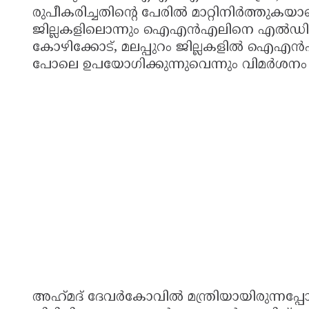
രുപീകരിച്ചതിന്റെ പേരിൽ മാറ്റിനിർത്തുകയാ
ജില്ലകളിലൊന്നും ഐഎൻഎലിനെ എൽഡിഎഫ് 
കോഴിക്കോട്, മലപ്പുറം ജില്ലകളിൽ ഐഎ
പോലെ ഉപയോഗിക്കുന്നുവെന്നും വിമർശനം 
അഹ്‌മദ്‌ ദേവർകോവിൽ മന്ത്രിയായിരുന്