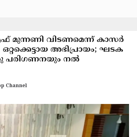
ുന്നണി വിടണമെന്ന് കാസർ
 ഒറ്റക്കെട്ടായ അഭിപ്രായം; ഘടക
രു പരിഗണനയും നൽ
p Channel