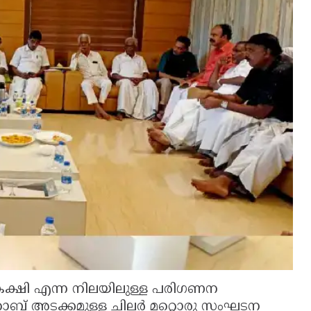
കക്ഷി എന്ന നിലയിലുള്ള പരിഗണന
 അടക്കമുള്ള ചിലർ മറ്റൊരു സംഘടന