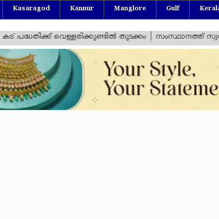
Kasaragod
Kannur
Manglore
Gulf
Keral