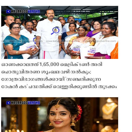
ഓണക്കാലത്ത് 1,65,000 മെട്രിക് ടൺ അരി
പൊതുവിതരണ ശൃംഖല വഴി നൽകും;
ഗോത്രവിഭാഗങ്ങൾക്കായി 'സഞ്ചരിക്കുന്ന
റേഷൻ കട' പദ്ധതിക്ക് വെള്ളരിക്കുണ്ടിൽ തുടക്കം