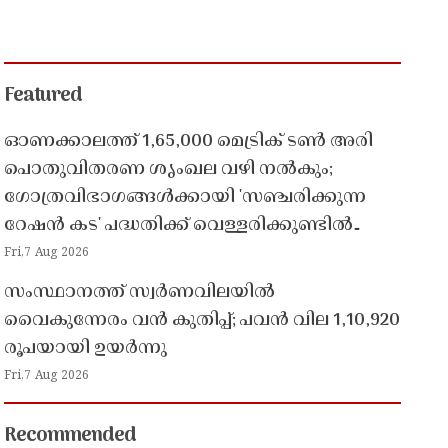
Featured
ഓണക്കാലത്ത് 1,65,000 മെട്രിക് ടൺ അരി
പൊതുവിതരണ ശൃംഖല വഴി നൽകും;
ഗോത്രവിഭാഗങ്ങൾക്കായി 'സഞ്ചരിക്കുന്ന
റേഷൻ കട' പദ്ധതിക്ക് വെള്ളരിക്കുണ്ടിൽ
തുടക്കം
Fri,7 Aug 2026
സംസ്ഥാനത്ത് സ്വർണവിലയിൽ
വൈകുന്നേരം വൻ കുതിപ്പ്; പവൻ വില 1,10,920
രൂപയായി ഉയർന്നു
Fri,7 Aug 2026
Recommended