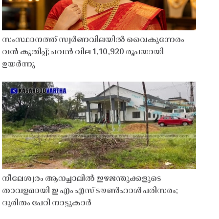
സംസ്ഥാനത്ത് സ്വർണവിലയിൽ വൈകുന്നേരം
വൻ കുതിപ്പ്; പവൻ വില 1,10,920 രൂപയായി
ഉയർന്നു
നീലേശ്വരം ആനച്ചാലിൽ ഇഴജന്തുക്കളുടെ
താവളമായി ഇ എം എസ് ടൗൺഹാൾ പരിസരം;
ദുരിതം പേറി നാട്ടുകാർ