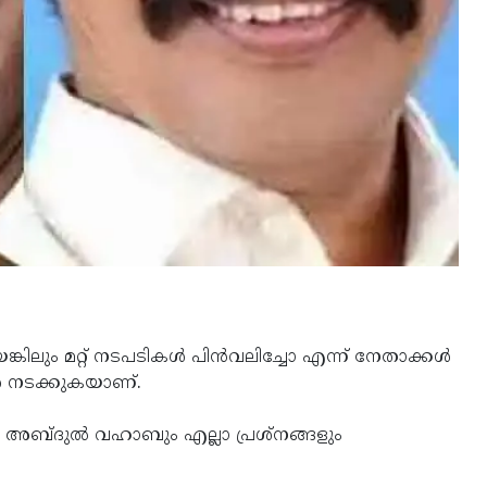
കിലും മറ്റ് നടപടികൾ പിൻവലിച്ചോ എന്ന് നേതാക്കൾ
കൾ നടക്കുകയാണ്.
 പി അബ്ദുൽ വഹാബും എല്ലാ പ്രശ്‌നങ്ങളും