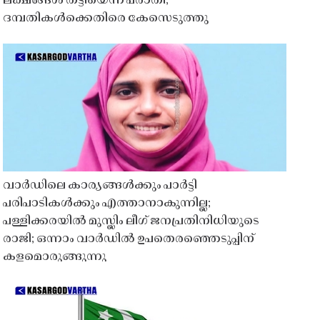
ലക്ഷങ്ങൾ തട്ടിയെന്ന പരാതി;
ദമ്പതികൾക്കെതിരെ കേസെടുത്തു
വാർഡിലെ കാര്യങ്ങൾക്കും പാർട്ടി
പരിപാടികൾക്കും എത്താനാകുന്നില്ല;
പള്ളിക്കരയിൽ മുസ്ലിം ലീഗ് ജനപ്രതിനിധിയുടെ
രാജി; ഒന്നാം വാർഡിൽ ഉപതെരഞ്ഞെടുപ്പിന്
കളമൊരുങ്ങുന്നു