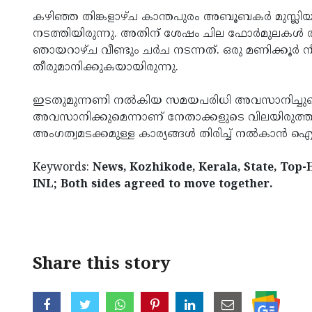
കഴിഞ്ഞ തിങ്കളാഴ്ച കാന്തപുരം അബൂബകർ മുസ്ലിയ
നടത്തിയിരുന്നു. അതിന് ശേഷം ചില ഫോർമുലകൾ രൂപപ
ഞായറാഴ്ച വീണ്ടും ചർച നടന്നത്. ഒരു മണിക്കൂർ ന
തീരുമാനിക്കുകയായിരുന്നു.
ഇടതുമുന്നണി നൽകിയ സമയപരിധി അവസാനിച്ചുവെങ
അവസാനിക്കുമെന്നാണ് നേതാക്കളുടെ വിലയിരുത്തൽ.
അംഗത്വമടക്കമുള്ള കാര്യങ്ങൾ തിരിച്ച് നൽകാ
Keywords:
News, Kozhikode, Kerala, State, Top-He
INL; Both sides agreed to move together.
< !- START disable copy paste -->
Share this story