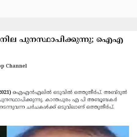
്ള നില പുനസ്ഥാപിക്കുന്നു; ഐഎ
p Channel
021)
ഐഎൻഎലിൽ ഒടുവിൽ ഒത്തുതീർപ്. അബ്ദുൽ
ില പുനസ്ഥാപിക്കുന്നു. കാന്തപുരം എ പി അബൂബകർ
നടന്നുവന്ന ചർചകൾക്ക് ഒടുവിലാണ് ഒത്തുതീർപ്.