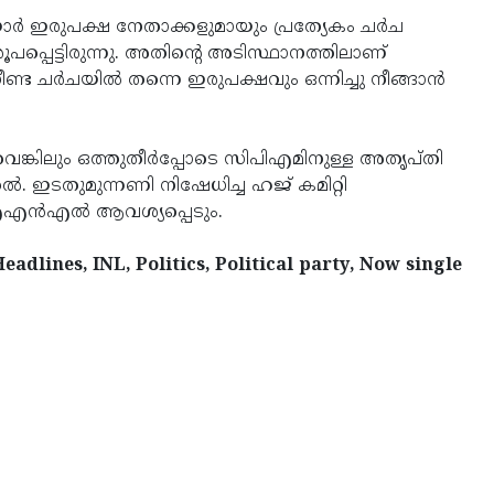
ാർ ഇരുപക്ഷ നേതാക്കളുമായും പ്രത്യേകം ചർച
്പെട്ടിരുന്നു. അതിന്റെ അടിസ്ഥാനത്തിലാണ്
ീണ്ട ചർചയിൽ തന്നെ ഇരുപക്ഷവും ഒന്നിച്ചു നീങ്ങാൻ
്കിലും ഒത്തുതീർപ്പോടെ സിപിഎമിനുള്ള അതൃപ്തി
 ഇടതുമുന്നണി നിഷേധിച്ച ഹജ് കമിറ്റി
ൻ ഐഎൻഎൽ ആവശ്യപ്പെടും.
adlines, INL, Politics, Political party, Now single