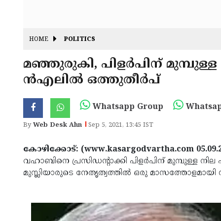
HOME
POLITICS
മഞ്ഞുരുകി, പിളർപിന് മുമ്പുള
ൻഎലിൽ ഒത്തുതീർപ്
Whatsapp Group
Whatsap
By
Web Desk Ahn
Sep 5, 2021, 13:45 IST
കോഴിക്കോട്: (www.kasargodvartha.com 05.09.2
വഹാബിനെ പ്രസിഡന്‍റാക്കി പിളർപിന് മുമ്പുള്ള ന
മുസ്ലിയാരുടെ നേതൃത്വത്തിൽ ഒരു മാസത്തോളമായി 