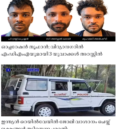
ഓപ്പറേഷൻ തൂഫാൻ; വിദ്യാനഗറിൽ
എംഡിഎംഎയുമായി 3 യുവാക്കൾ അറസ്റ്റിൽ
ഇന്ത്യൻ റെയിൽവേയിൽ ജോലി വാഗ്ദാനം ചെയ്ത്