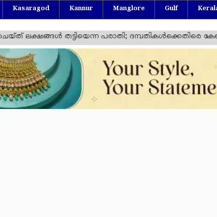
Kasaragod
Kannur
Manglore
Gulf
Keral