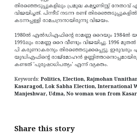
തിരഞ്ഞെടുപ്പുകളിലും പ്രമുഖ കമ്യൂണിസ്റ്റ് നേ
വിജയിച്ചത്. പിന്നീട് നടന്ന രണ്ട് തിരഞ്ഞെടുപ്പു
കടന്നപ്പള്ളി രാമചന്ദ്രനായിരുന്നു വിജയം.
1980ല്‍ എല്‍ഡിഎഫിന്റെ രാമണ്ണ റൈയും 1984ല്‍
1991ലും രാമണ്ണ റൈ വീണ്ടും വിജയിച്ചു. 1996 മുത
പി കരുണാകരനും തിരഞ്ഞെടുക്കപ്പെട്ടു. ഇരുവരു
യുഡിഎഫിന്റെ രാജ്‌മോഹൻ ഉണ്ണിത്താനൊപ്പമായിരുന
കണ്ടത് 'പുരുഷാധിപത്യം' എന്ന് വ്യക്തം.
Keywords:
Politics, Election, Rajmohan Unnitha
Kasaragod, Lok Sabha Election, International W
Manjeshwar, Udma, No woman won from Kasara
< !- START disable copy paste -->
Share this story