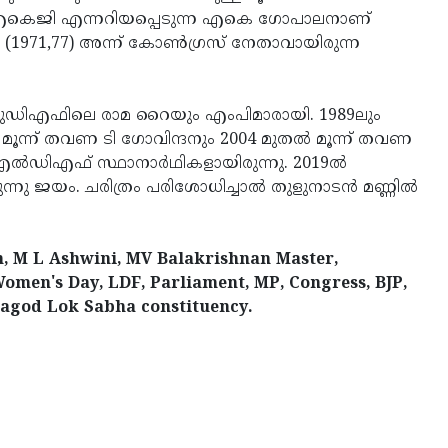
താവ് എകെജി എന്നറിയപ്പെടുന്ന എകെ ഗോപാലനാണ്
കളിൽ (1971,77) അന്ന് കോൺഗ്രസ് നേതാവായിരുന്ന
 യുഡിഎഫിലെ രാമ റൈയും എംപിമാരായി. 1989ലും
ൽ മൂന്ന് തവണ ടി ഗോവിന്ദനും 2004 മുതൽ മൂന്ന് തവണ
ം എൽഡിഎഫ് സ്ഥാനാർഥികളായിരുന്നു. 2019ൽ
്നു ജയം. ചരിത്രം പരിശോധിച്ചാൽ തുളുനാടൻ മണ്ണിൽ
n, M L Ashwini, MV Balakrishnan Master,
omen's Day, LDF, Parliament, MP, Congress, BJP,
god Lok Sabha constituency.