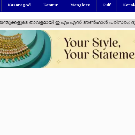
Kasaragod
Kannur
Manglore
Gulf
Keral