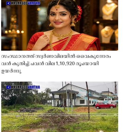
സംസ്ഥാനത്ത് സ്വർണവിലയിൽ വൈകുന്നേരം
വൻ കുതിപ്പ്; പവൻ വില 1,10,920 രൂപയായി
ഉയർന്നു