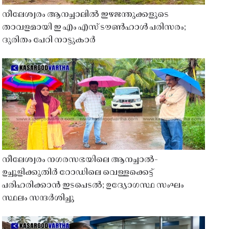
നീലേശ്വരം ആനച്ചാലിൽ ഇഴജന്തുക്കളുടെ
താവളമായി ഇ എം എസ് ടൗൺഹാൾ പരിസരം;
ദുരിതം പേറി നാട്ടുകാർ
നീലേശ്വരം നഗരസഭയിലെ ആനച്ചാൽ-
ഉച്ചൂളിക്കുതിർ റോഡിലെ വെള്ളക്കെട്ട്
പരിഹരിക്കാൻ ഇടപെടൽ; ഉദ്യോഗസ്ഥ സംഘം
സ്ഥലം സന്ദർശിച്ചു