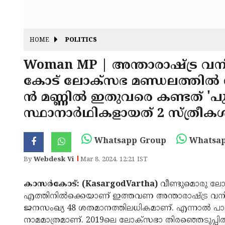
HOME
POLITICS
Woman MP | അന്താരാഷ്ട്ര വ
കോട് ലോക്‌സഭ മണ്ഡലത്തിൽ നിന
ൻ മണ്ണിൽ ഇതുവരെ കണ്ടത് 'പുര
സ്ഥാനാർഥികളായത് 2 സ്ത്രീകൾ
Whatsapp Group
Whatsap
By
Webdesk Vi
Mar 8, 2024, 12:21 IST
കാസർകോട്: (KasargodVartha)
വീണ്ടുമൊരു ലോ
എത്തിനിൽക്കെയാണ് ഇത്തവണ അന്താരാഷ്ട്ര വനിതാ 
ജനസംഖ്യ 48 ശതമാനത്തിലധികമാണ്. എന്നാൽ പാർ
നാമമാത്രമാണ്. 2019ലെ ലോക്‌സഭാ തിരഞ്ഞെടുപ്പിൽ 7