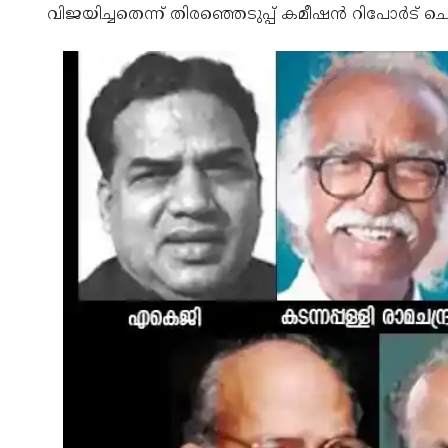
വിജയിച്ചതെന്ന് തിരഞ്ഞെടുപ്പ് കമീഷൻ റിപോർട് 