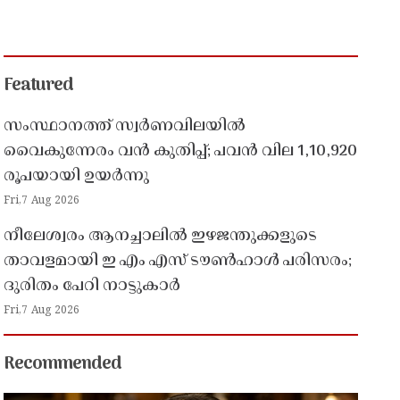
Featured
സംസ്ഥാനത്ത് സ്വർണവിലയിൽ
വൈകുന്നേരം വൻ കുതിപ്പ്; പവൻ വില 1,10,920
രൂപയായി ഉയർന്നു
Fri,7 Aug 2026
നീലേശ്വരം ആനച്ചാലിൽ ഇഴജന്തുക്കളുടെ
താവളമായി ഇ എം എസ് ടൗൺഹാൾ പരിസരം;
ദുരിതം പേറി നാട്ടുകാർ
Fri,7 Aug 2026
Recommended