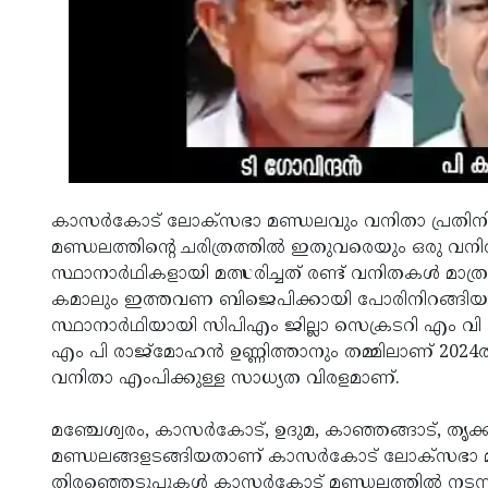
കാസർകോട് ലോക്‌സഭാ മണ്ഡലവും വനിതാ പ്രതിനിധ്
മണ്ഡലത്തിന്റെ ചരിത്രത്തിൽ ഇതുവരെയും ഒരു വനിതാ 
സ്ഥാനാർഥികളായി മത്സരിച്ചത് രണ്ട് വനിതകൾ മാത്
കമാലും ഇത്തവണ ബിജെപിക്കായി പോരിനിറങ്ങ
സ്ഥാനാർഥിയായി സിപിഎം ജില്ലാ സെക്രടറി എം വി 
എം പി രാജ്‌മോഹൻ ഉണ്ണിത്താനും തമ്മിലാണ് 20
വനിതാ എംപിക്കുള്ള സാധ്യത വിരളമാണ്.
മഞ്ചേശ്വരം, കാസർകോട്, ഉദുമ, കാഞ്ഞങ്ങാട്, തൃക്കരിപ
മണ്ഡലങ്ങളടങ്ങിയതാണ് കാസർകോട് ലോക്‌സഭാ മ
തിരഞ്ഞെടുപ്പുകൾ കാസർകോട് മണ്ഡലത്തിൽ നടന്നു. 