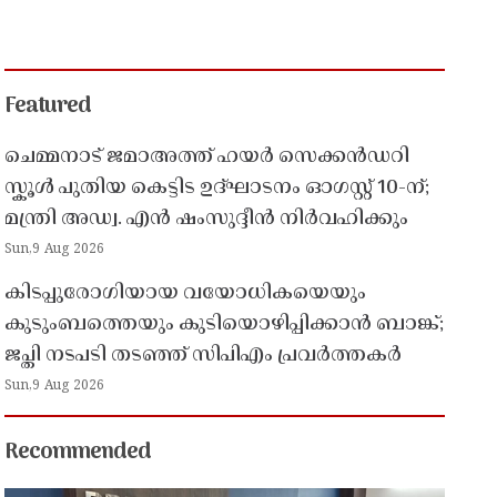
Featured
ചെമ്മനാട് ജമാഅത്ത് ഹയർ സെക്കൻഡറി
സ്കൂൾ പുതിയ കെട്ടിട ഉദ്ഘാടനം ഓഗസ്റ്റ് 10-ന്;
മന്ത്രി അഡ്വ. എൻ ഷംസുദ്ദീൻ നിർവഹിക്കും
Sun,9 Aug 2026
കിടപ്പുരോഗിയായ വയോധികയെയും
കുടുംബത്തെയും കുടിയൊഴിപ്പിക്കാൻ ബാങ്ക്;
ജപ്തി നടപടി തടഞ്ഞ് സിപിഎം പ്രവർത്തകർ
Sun,9 Aug 2026
Recommended