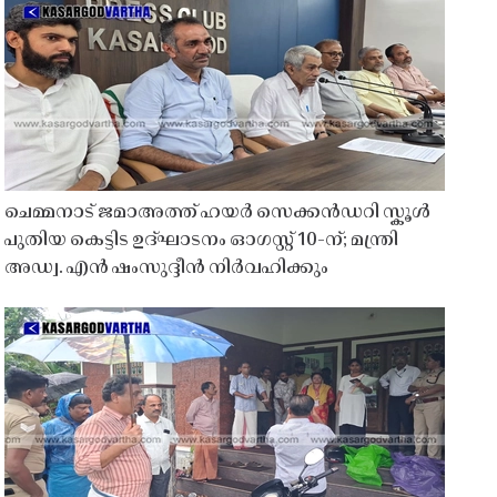
ചെമ്മനാട് ജമാഅത്ത് ഹയർ സെക്കൻഡറി സ്കൂൾ
പുതിയ കെട്ടിട ഉദ്ഘാടനം ഓഗസ്റ്റ് 10-ന്; മന്ത്രി
അഡ്വ. എൻ ഷംസുദ്ദീൻ നിർവഹിക്കും