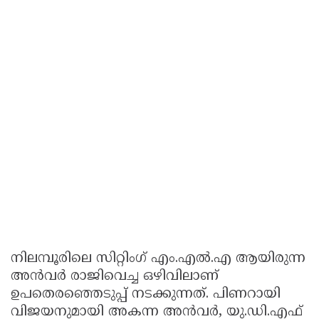
നിലമ്പൂരിലെ സിറ്റിംഗ് എം.എൽ.എ ആയിരുന്ന
അൻവർ രാജിവെച്ച ഒഴിവിലാണ്
ഉപതെരഞ്ഞെടുപ്പ് നടക്കുന്നത്. പിണറായി
വിജയനുമായി അകന്ന അൻവർ, യു.ഡി.എഫ്