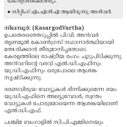
കേരളത്തിലെത്തും.
Updates
Assembly
Kerala
● സിറ്റിംഗ് എം.എൽ.എ ആയിരുന്നു അൻവർ.
Polls
Local
Look
Body
Back
നിലമ്പൂർ: (KasargodVartha)
ഉപതെരഞ്ഞെടുപ്പിൽ പി.വി. അൻവർ
Election
2025
തൃണമൂൽ കോൺഗ്രസ് സ്ഥാനാർത്ഥിയായി
മത്സരിക്കാൻ തീരുമാനിച്ചതോടെ
കേരളത്തിലെ രാഷ്ട്രീയ രംഗം ചൂടുപിടിക്കുന്നു.
അൻവറിന്റെ വരവ് എൽ.ഡി.എഫിനും
യു.ഡി.എഫിനും ഒരുപോലെ ആശങ്ക
സൃഷ്ടിക്കുന്നു.
ഭരണവിരുദ്ധ വോട്ടുകൾ ഭിന്നിക്കുമെന്ന ഭയം
യു.ഡി.എഫിനെ അലട്ടുമ്പോൾ, സ്വന്തം
വോട്ടുകൾ ചോരുമോയെന്ന ആശങ്കയിലാണ്
എൽ.ഡി.എഫ്.
പശ്ചിമ ബംഗാളിൽ സി.പി.എമ്മിനെയും