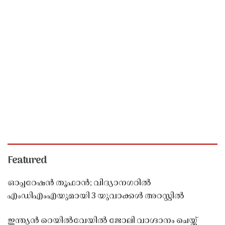
Featured
ഓപ്പറേഷൻ തൂഫാൻ; വിദ്യാനഗറിൽ
എംഡിഎംഎയുമായി 3 യുവാക്കൾ അറസ്റ്റിൽ
ഇന്ത്യൻ റെയിൽവേയിൽ ജോലി വാഗ്ദാനം ചെയ്ത്