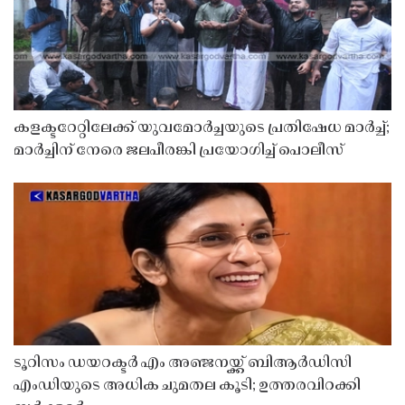
കളക്ടറേറ്റിലേക്ക് യുവമോർച്ചയുടെ പ്രതിഷേധ മാർച്ച്;
മാർച്ചിന് നേരെ ജലപീരങ്കി പ്രയോഗിച്ച് പൊലീസ്
ടൂറിസം ഡയറക്ടർ എം അഞ്ജനയ്ക്ക് ബിആർഡിസി
എംഡിയുടെ അധിക ചുമതല കൂടി; ഉത്തരവിറക്കി