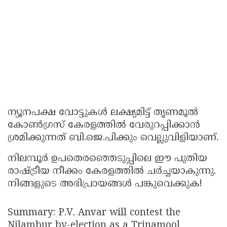
ന്യൂനപക്ഷ വോട്ടുകൾ ലക്ഷ്യമിട്ട് തൃണമൂൽ
കോൺഗ്രസ് കേരളത്തിൽ വേരുറപ്പിക്കാൻ
ശ്രമിക്കുന്നത് ബി.ജെ.പിക്കും വെല്ലുവിളിയാണ്.
നിലമ്പൂർ ഉപതെരഞ്ഞെടുപ്പിലെ ഈ പുതിയ
രാഷ്ട്രീയ നീക്കം കേരളത്തിൽ ചർച്ചയാകുന്നു.
നിങ്ങളുടെ അഭിപ്രായങ്ങൾ പങ്കുവെക്കുക!
Summary: P.V. Anvar will contest the
Nilambur by-election as a Trinamool