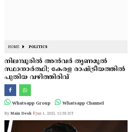
Fitr
May
Day
Eid
Al
Independence
Ad'ha
Day
Onam
HOME
POLITICS
J&K
State
നിലമ്പൂരിൽ അൻവർ തൃണമൂൽ
Haryana
സ്ഥാനാർത്ഥി; കേരള രാഷ്ട്രീയത്തിൽ
Assembly
State
Diwali
പുതിയ വഴിത്തിരിവ്
Elections
Assembly
Christmas
Elections
New-
Year
Republic
Whatsapp Group
Whatsapp Channel
Day
Budget
By
Main Desk
Jun 1, 2025, 15:38 IST
Delhi