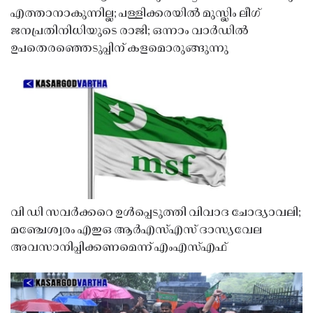
എത്താനാകുന്നില്ല; പള്ളിക്കരയിൽ മുസ്ലിം ലീഗ്
ജനപ്രതിനിധിയുടെ രാജി; ഒന്നാം വാർഡിൽ
ഉപതെരഞ്ഞെടുപ്പിന് കളമൊരുങ്ങുന്നു
വി ഡി സവർക്കറെ ഉൾപ്പെടുത്തി വിവാദ ചോദ്യാവലി;
മഞ്ചേശ്വരം എഇഒ ആർഎസ്എസ് ദാസ്യവേല
അവസാനിപ്പിക്കണമെന്ന് എംഎസ്എഫ്