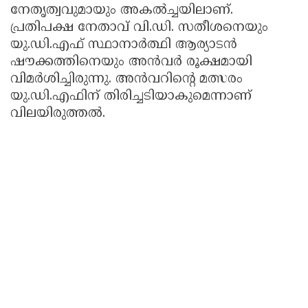
നേതൃത്വവുമായും അകൽച്ചയിലാണ്.
പ്രതിപക്ഷ നേതാവ് വി.ഡി. സതീശനെയും
യു.ഡി.എഫ് സ്ഥാനാർത്ഥി ആര്യാടൻ
ഷൗക്കത്തിനെയും അൻവർ രൂക്ഷമായി
വിമർശിച്ചിരുന്നു. അൻവറിന്റെ മത്സരം
യു.ഡി.എഫിന് തിരിച്ചടിയാകുമെന്നാണ്
വിലയിരുത്തൽ.