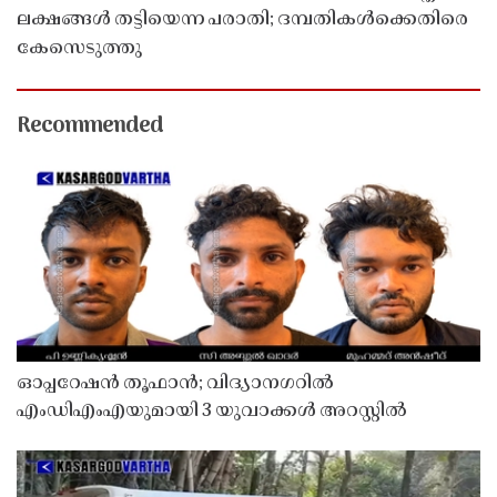
ലക്ഷങ്ങൾ തട്ടിയെന്ന പരാതി; ദമ്പതികൾക്കെതിരെ
കേസെടുത്തു
Recommended
ഓപ്പറേഷൻ തൂഫാൻ; വിദ്യാനഗറിൽ
എംഡിഎംഎയുമായി 3 യുവാക്കൾ അറസ്റ്റിൽ