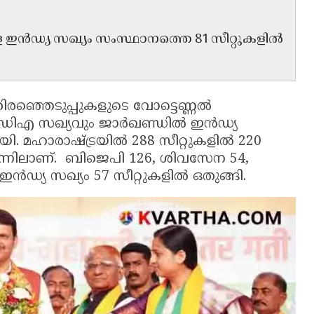
 ഇൻഡ്യ സഖ്യം സംസ്ഥാനത്തെ 81 സീറ്റുകളിൽ
രഞ്ഞെടുപ്പുകളുടെ വോട്ടെണ്ണൽ
ൻഡിഎ സഖ്യവും ജാർഖണ്ഡിൽ ഇൻഡ്യ
ായി. മഹാരാഷ്ട്രയിൽ 288 സീറ്റുകളിൽ 220
്നിലാണ്. ബിജെപി 126, ശിവസേന 54,
ഇൻഡ്യ സഖ്യം 57 സീറ്റുകളിൽ ഒതുങ്ങി.