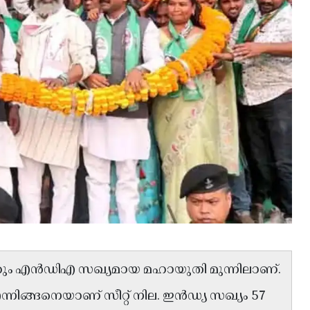
ത്തും എൻഡിഎ സഖ്യമായ മഹായുതി മുന്നിലാണ്.
നിങ്ങനെയാണ് സീറ്റ് നില. ഇൻഡ്യ സഖ്യം 57