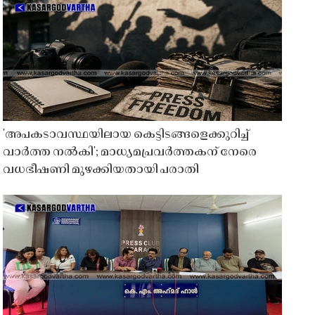
'അപകടാവസ്ഥയിലായ കെട്ടിടങ്ങളെക്കുറിച്ച്
വാർത്ത നൽകി'; മാധ്യമപ്രവർത്തകന് നേരെ
വധഭീഷണി മുഴക്കിയതായി പരാതി