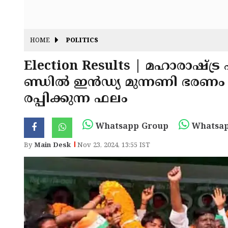
HOME
POLITICS
Election Results | മഹാരാഷ്
ണ്ഡിൽ ഇൻഡ്യ മുന്നണി ഭരണം ന
രപ്പിക്കുന്ന ഫലം
Whatsapp Group
Whatsap
By
Main Desk
Nov 23, 2024, 13:55 IST