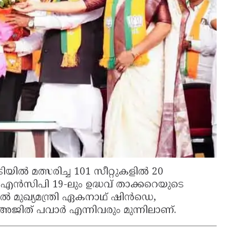
ൽ മത്സരിച്ച 101 സീറ്റുകളിൽ 20
എൻസിപി 19-ലും ഉദ്ധവ് താക്കറെയുടെ
ിൽ മുഖ്യമന്ത്രി ഏകനാഥ് ഷിൻഡെ,
, അജിത് പവാർ എന്നിവരും മുന്നിലാണ്.