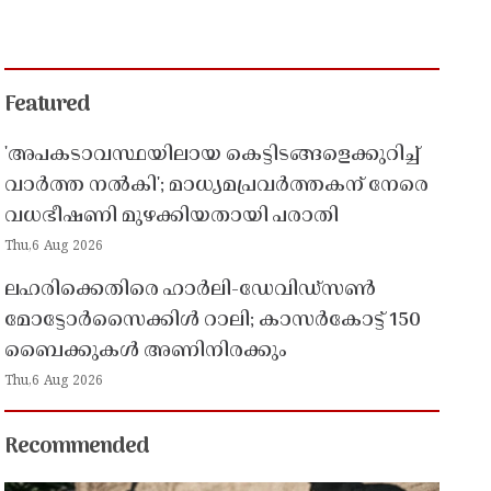
Featured
'അപകടാവസ്ഥയിലായ കെട്ടിടങ്ങളെക്കുറിച്ച്
വാർത്ത നൽകി'; മാധ്യമപ്രവർത്തകന് നേരെ
വധഭീഷണി മുഴക്കിയതായി പരാതി
Thu,6 Aug 2026
ലഹരിക്കെതിരെ ഹാർലി-ഡേവിഡ്‌സൺ
മോട്ടോർസൈക്കിൾ റാലി; കാസർകോട്ട് 150
ബൈക്കുകൾ അണിനിരക്കും
Thu,6 Aug 2026
Recommended