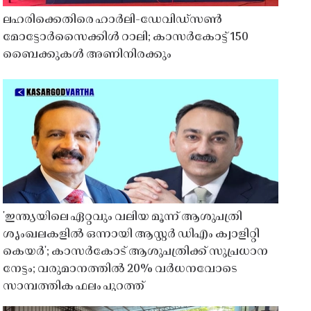
ലഹരിക്കെതിരെ ഹാർലി-ഡേവിഡ്‌സൺ
മോട്ടോർസൈക്കിൾ റാലി; കാസർകോട്ട് 150
ബൈക്കുകൾ അണിനിരക്കും
'ഇന്ത്യയിലെ ഏറ്റവും വലിയ മൂന്ന് ആശുപത്രി
ശൃംഖലകളിൽ ഒന്നായി ആസ്റ്റർ ഡിഎം ക്വാളിറ്റി
കെയർ'; കാസർകോട് ആശുപത്രിക്ക് സുപ്രധാന
നേട്ടം; വരുമാനത്തിൽ 20% വർധനവോടെ
സാമ്പത്തിക ഫലം പുറത്ത്