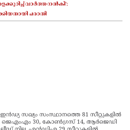
്കുറിച്ച് വാർത്ത നൽകി';
ക്കിയതായി പരാതി
ഇൻഡ്യ സഖ്യം സംസ്ഥാനത്തെ 81 സീറ്റുകളിൽ
യത്തിൽ ജെഎംഎം 30, കോൺഗ്രസ് 14, ആർജെഡി
ീഡ് നില. എൻഡിഎ 29 സീറ്റുകളിൽ