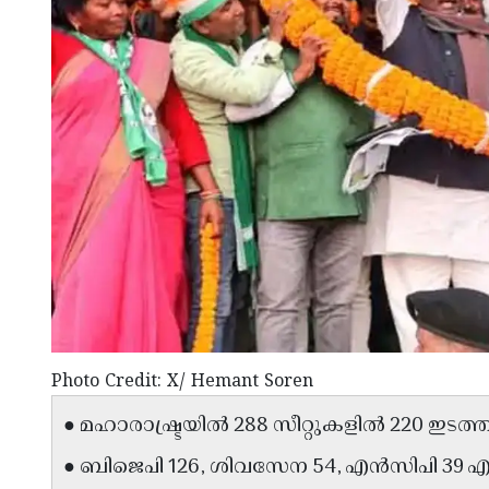
Photo Credit: X/ Hemant Soren
● മഹാരാഷ്ട്രയിൽ 288 സീറ്റുകളിൽ 220 ഇട
● ബിജെപി 126, ശിവസേന 54, എൻസിപി 39 എന്