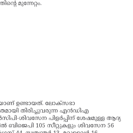
റെ മുന്നേറ്റം.
ിയാണ് ഉണ്ടായത്. ലോക്‌സഭാ
ശക്തമായി തിരിച്ചുവരുന്ന എൻഡിഎ
സിപി-ശിവസേന പിളർപ്പിന് ശേഷമുള്ള ആദ്യ
്പിൽ ബിജെപി 105 സീറ്റുകളും ശിവസേന 56