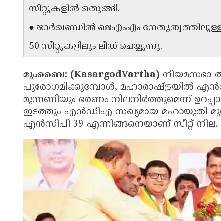
സീറ്റുകളിൽ ഒതുങ്ങി.
● ജാർഖണ്ഡിൽ ജെഎംഎം നേതൃത്വത്തിലുള്ള
50 സീറ്റുകളിലും ലീഡ് ചെയ്യുന്നു.
മുംബൈ: (KasargodVartha)
നിയമസഭാ തി
പുരോഗമിക്കുമ്പോൾ, മഹാരാഷ്ട്രയിൽ എ
മുന്നണിയും ഭരണം നിലനിർത്തുമെന്ന് ഉറപ്പ
ഇടത്തും എൻഡിഎ സഖ്യമായ മഹായുതി മുന
എൻസിപി 39 എന്നിങ്ങനെയാണ് സീറ്റ് നില. 