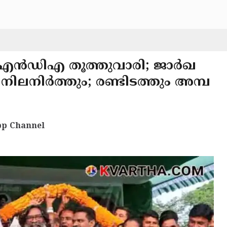
ട്ര എൻഡിഎ തൂത്തുവാരി; ജാർഖ
ിലനിർത്തും; രണ്ടിടത്തും അമ്പ
p Channel