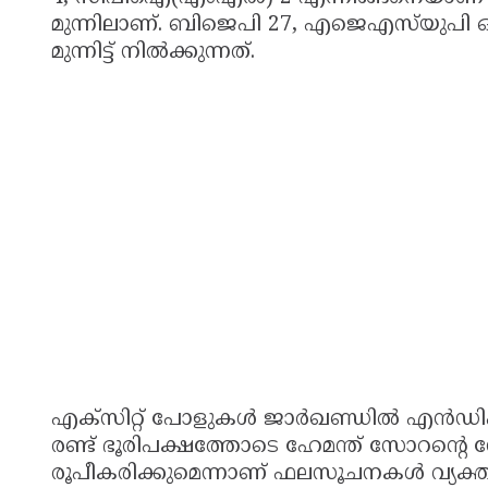
മുന്നിലാണ്. ബിജെപി 27, എജെഎസ്‌യുപി ഒ
മുന്നിട്ട് നിൽക്കുന്നത്.
എക്‌സിറ്റ് പോളുകൾ ജാർഖണ്ഡിൽ എൻഡിഎയ്
രണ്ട് ഭൂരിപക്ഷത്തോടെ ഹേമന്ത് സോറൻ്റെ ന
രൂപീകരിക്കുമെന്നാണ് ഫലസൂചനകൾ വ്യക്ത