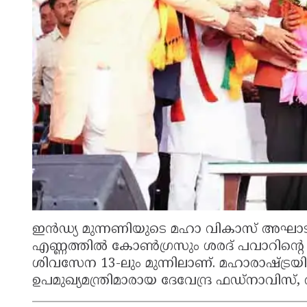
ഇൻഡ്യ മുന്നണിയുടെ മഹാ വികാസ് അഘാടിയി
എണ്ണത്തിൽ കോൺഗ്രസും ശരദ് പവാറിൻ്റെ 
ശിവസേന 13-ലും മുന്നിലാണ്. മഹാരാഷ്ട്രയ
ഉപമുഖ്യമന്ത്രിമാരായ ദേവേന്ദ്ര ഫഡ്നാവിസ്