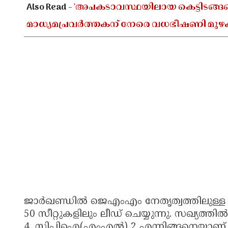
Also Read -
'അപകടാവസ്ഥയിലായ കെട്ടിടങ്ങളെക
മാധ്യമപ്രവർത്തകന് നേരെ വധഭീഷണി മുഴ
ജാർഖണ്ഡിൽ ജെഎംഎം നേതൃത്വത്തിലുള്ള 
50 സീറ്റുകളിലും ലീഡ് ചെയ്യുന്നു. സഖ്
4, സിപിഐ(എംഎൽ) 2 എന്നിങ്ങനെയാണ് ല