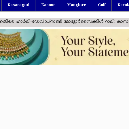
Kasaragod
Kannur
Manglore
Gulf
Keral