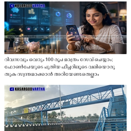
ദിവസവും വെറും 100 രൂപ മാത്രം സേവ് ചെയ്യാം;
ഫോൺപേയുടെ പുതിയ ഫീച്ചറിലൂടെ വലിയൊരു
തുക സ്വന്തമാക്കാൻ അറിയേണ്ടതെല്ലാം