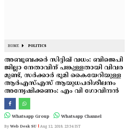
Fitr
May
Day
Eid
Al
Independence
Ad'ha
Day
Onam
HOME
POLITICS
J&K
State
അബൂബക്കര്‍ സിദ്ദിഖ് വധം: ബിജെപി
Haryana
ജില്ലാ നേതാവിന് പങ്കുള്ളതായി വിവര
Assembly
State
Diwali
മുണ്ട്, സര്‍ക്കാര്‍ ഭൂമി കൈയേറിയുള്ള
Elections
Assembly
Christmas
ആര്‍എസ്എസ് ആയുധപരിശീലനം
Elections
അന്വേഷിക്കണം: എം വി ഗോവിന്ദന്‍
New-
Year
Republic
Day
Budget
Whatsapp Group
Whatsapp Channel
Delhi
By
Web Desk SU
Aug 12, 2018, 23:34 IST