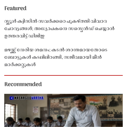
Featured
സ്കൂൾ ക്വിസിൽ സവർക്കറെ പുകഴ്ത്തി വിവാദ
ചോദ്യങ്ങൾ; അധ്യാപകനെ സസ്പെൻഡ് ചെയ്യാൻ
ഉത്തരവിട്ട് ഡിജിഇ
മഴയ്ക്ക് നേരിയ ശമനം; കടൽ ശാന്തമായതോടെ
ബോട്ടുകൾ കടലിലിറങ്ങി, സജീവമായി മീൻ
മാർക്കറ്റുകൾ
Recommended