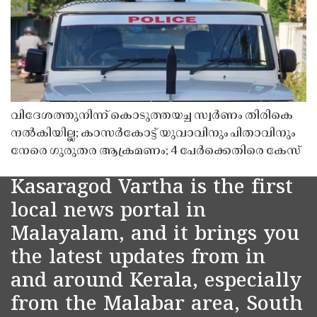
വിദേശത്തുനിന്ന് കൊടുത്തയച്ച സ്വർണം തിരികെ
നൽകിയില്ല; കാസർകോട്ട് യുവാവിനും പിതാവിനും
നേരെ ഗുരുതര ആക്രമണം; 4 പേർക്കെതിരെ കേസ്
Kasaragod Vartha is the first
local news portal in
Malayalam, and it brings you
the latest updates from in
and around Kerala, especially
from the Malabar area, South