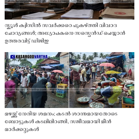
സ്കൂൾ ക്വിസിൽ സവർക്കറെ പുകഴ്ത്തി വിവാദ
ചോദ്യങ്ങൾ; അധ്യാപകനെ സസ്പെൻഡ് ചെയ്യാൻ
ഉത്തരവിട്ട് ഡിജിഇ
മഴയ്ക്ക് നേരിയ ശമനം; കടൽ ശാന്തമായതോടെ
ബോട്ടുകൾ കടലിലിറങ്ങി, സജീവമായി മീൻ
മാർക്കറ്റുകൾ