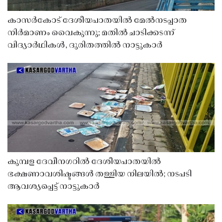
കാസർകോട് ദേശീയപാതയിൽ മേൽനടപ്പാത
നിർമാണം വൈകുന്നു; മതിൽ ചാടിക്കടന്ന്
വിദ്യാർഥികൾ, ദുരിതത്തിൽ നാട്ടുകാർ
കുമ്പള ദേവീനഗറിൽ ദേശീയപാതയിൽ
ഭക്ഷണാവശിഷ്ടങ്ങൾ തള്ളിയ നിലയിൽ; നടപടി
ആവശ്യപ്പെട്ട് നാട്ടുകാർ