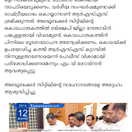
ഒളി സങ്കേതവുമുണ്ട്. പോലീസ് ശക്തമായ
നടപടിയെടുക്കണം. വര്‍ഗീയ സംഘര്‍ഷമുണ്ടാക്കി
Updates
Assembly
Kerala
രാഷ്ട്രീയലാഭം കൊയ്യാനാണ് ആര്‍എസ്എസ്
Polls
Local
Look
ശ്രമിക്കുന്നത്. അബൂബക്കര്‍ സിദ്ദിഖിന്റെ
കൊലപാതകത്തില്‍ ബിജെപി ജില്ലാ നേതാവിന്
Body
Back
പങ്കുള്ളതായി വിവരമുണ്ട്. കൊലപാതകത്തിന്
Election
2025
പിന്നിലെ ഗൂഢാലോചന അന്വേഷിക്കണം. കൊലയ്ക്ക്
ഉപയോഗിച്ച കത്തി ആര്‍എസ്എസ് ക്യാമ്പില്‍
നിന്നുള്ളതാണോയെന്ന് പോലീസ് വിശദമായി
പരിശോധിക്കണമെന്നും എം വി ഗോവിന്ദന്‍
ആവശ്യപ്പെട്ടു.
അബൂബക്കര്‍ സിദ്ദിഖിന്റെ സഹോദരങ്ങളെ അദ്ദേഹം
ആശ്വസിപ്പിച്ചു.