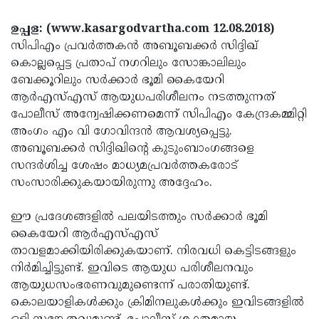
Election
Maha
ഉപ്പള: (www.kasargodvartha.com 12.08.2018)
Shivarathri
International
സിപിഎം പ്രവര്‍ത്തകന്‍ അബൂബക്കര്‍ സിദ്ദിഖ്
Women's
Anti-
കൊല്ലപ്പെട്ട പ്രതാപ് നഗറിലും സോങ്കാലിലും
ബേക്കൂറിലും സര്‍ക്കാര്‍ ഭൂമി കൈയേറി
Day
Drug
Attukal
ആര്‍എസ്എസ് ആയുധപരിശീലനം നടത്തുന്നത്
Campaign
Pongala
Holi
പോലീസ് അന്വേഷിക്കണമെന്ന് സിപിഎം കേന്ദ്രകമ്മിറ്റി
അംഗം എം വി ഗോവിന്ദന്‍ ആവശ്യപ്പെട്ടു.
2025
2025
IPL
അബൂബക്കര്‍ സിദ്ദിഖിന്റെ കുടുംബാംഗങ്ങളെ
2025
Eid
സന്ദര്‍ശിച്ച ശേഷം മാധ്യമപ്രവര്‍ത്തകരോട്
സംസാരിക്കുകയായിരുന്നു അദ്ദേഹം.
Al-
Waqf
Fitr
Bill
Vishu
ഈ പ്രദേശങ്ങളില്‍ പലയിടത്തും സര്‍ക്കാര്‍ ഭൂമി
2025
കൈയേറി ആര്‍എസ്എസ്
Controversy
Festival
Good
താവളമാക്കിയിരിക്കുകയാണ്. നിരവധി കെട്ടിടങ്ങളും
2025
Friday
Easter
നിര്‍മിച്ചിട്ടുണ്ട്. ഇവിടെ ആയുധ പരിശീലനവും
ആയുധസംഭരണവുമുണ്ടെന്ന് പരാതിയുണ്ട്.
Observance
Sunday
By-
കൊലയാളികള്‍ക്കും ക്രിമിനലുകള്‍ക്കും ഇവിടങ്ങളില്‍
2025
2025
Election
Bihar