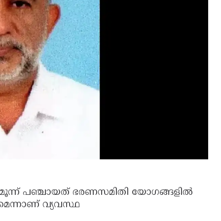
ി മൂന്ന് പഞ്ചായത് ഭരണസമിതി യോഗങ്ങളിൽ
മെന്നാണ് വ്യവസ്ഥ