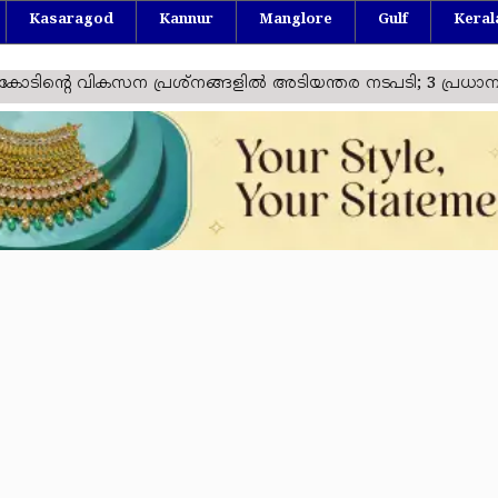
Kasaragod
Kannur
Manglore
Gulf
Keral