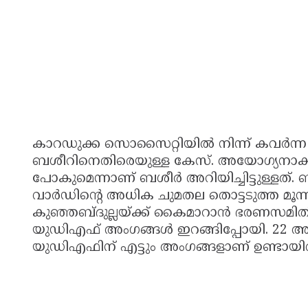
കാറഡുക്ക സൊസൈറ്റിയില്‍ നിന്ന് കവർന്
ബശീറിനെതിരെയുള്ള കേസ്. അയോഗ്യനാക്കപ
പോകുമെന്നാണ് ബശീർ അറിയിച്ചിട്ടുള്ളത്.
വാർഡിന്റെ അധിക ചുമതല തൊട്ടടുത്ത 
കുഞ്ഞബ്ദുല്ലയ്ക്ക് കൈമാറാൻ ഭരണസമിതി യ
യുഡിഎഫ് അംഗങ്ങൾ ഇറങ്ങിപ്പോയി. 22 
യുഡിഎഫിന് എട്ടും അംഗങ്ങളാണ് ഉണ്ടായിരു