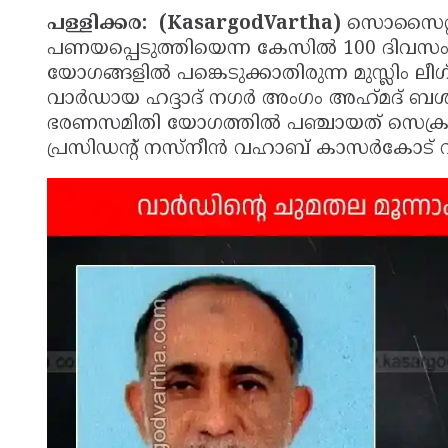
പള്ളിക്കര: (KasargodVartha)
സൊസൈറ്റി
പണയപ്പെടുത്തിയെന്ന കേസിൽ 100 ദിവസം റ
യോഗങ്ങളിൽ പങ്കെടുക്കാതിരുന്ന മുസ്ലിം ലീ
വാർഡായ ഹദ്ദാദ് നഗർ അംഗം അഹ്‌മദ്‌ ബ
ഭരണസമിതി യോഗത്തിൽ പഞ്ചായത് സെക്രടറ
പ്രസിഡന്റ് നസ്‌നീൻ വഹാബ് കാസർകോട് 