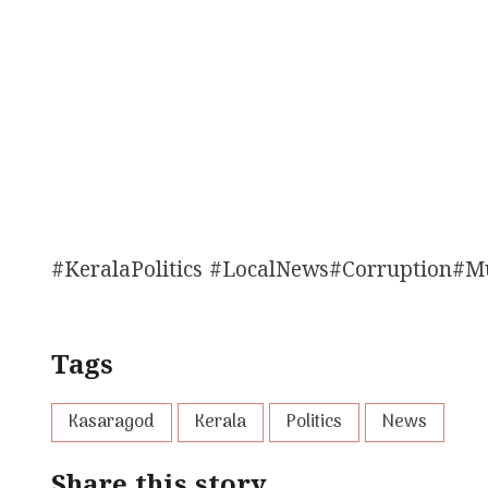
#KeralaPolitics #LocalNews#Corruption#
Tags
Kasaragod
Kerala
Politics
News
Share this story