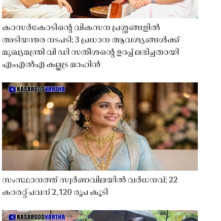
കാസർകോടിൻ്റെ വികസന പ്രശ്നങ്ങളിൽ
അടിയന്തര നടപടി; 3 പ്രധാന ആവശ്യങ്ങൾക്ക്
മുഖ്യമന്ത്രി വി ഡി സതീശൻ്റെ ഉറപ്പ് ലഭിച്ചതായി
എംഎൽഎ കല്ലട്ര മാഹിൻ
സംസ്ഥാനത്ത് സ്വർണവിലയിൽ വർധനവ്; 22
കാരറ്റ് പവന് 2,120 രൂപ കൂടി