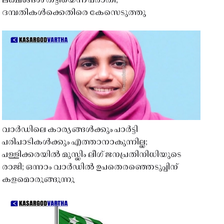
ലക്ഷങ്ങൾ തട്ടിയെന്ന പരാതി;
ദമ്പതികൾക്കെതിരെ കേസെടുത്തു
വാർഡിലെ കാര്യങ്ങൾക്കും പാർട്ടി
പരിപാടികൾക്കും എത്താനാകുന്നില്ല;
പള്ളിക്കരയിൽ മുസ്ലിം ലീഗ് ജനപ്രതിനിധിയുടെ
രാജി; ഒന്നാം വാർഡിൽ ഉപതെരഞ്ഞെടുപ്പിന്
കളമൊരുങ്ങുന്നു