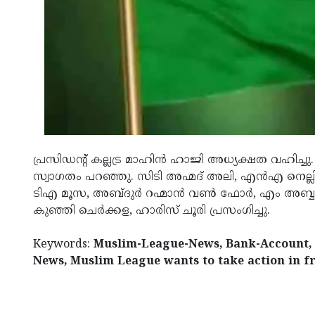
പ്രസിഡന്റ് കല്ലട്ര മാഹിന്‍ ഹാജി അധ്യക്ഷത വഹിച്ച
സ്വാഗതം പറഞ്ഞു. സിടി അഹ്മദ് അലി, എന്‍എ നെല
ടിഎ മൂസ, അബ്ദുര്‍ റഹ്മാന്‍ വണ്‍ ഫോര്‍, എം അബ്
കുഞ്ഞി ചെര്‍ക്കള, ഹാരിസ് ചൂരി പ്രസംഗിച്ചു.
Keywords:
Muslim-League-News, Bank-Account, Va
News, Muslim League wants to take action in f
< !- START disable copy paste -->