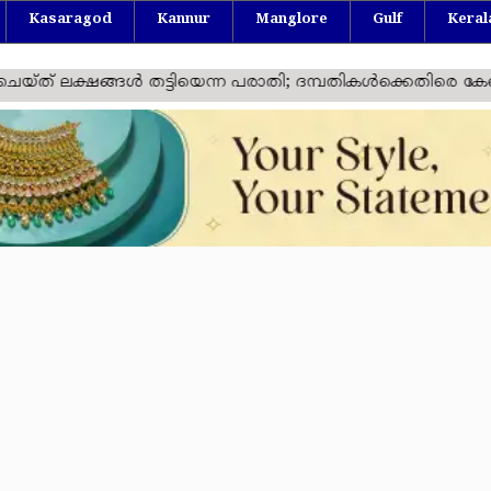
Kasaragod
Kannur
Manglore
Gulf
Keral