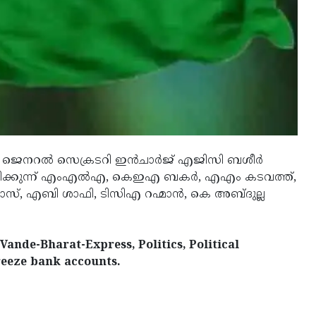
ു. ജെനറല്‍ സെക്രടറി ഇന്‍ചാര്‍ജ് എജിസി ബശീര്‍
്ലിക്കുന്ന് എംഎല്‍എ, കെഇഎ ബകര്‍, എഎം കടവത്ത്,
ബാസ്, എബി ശാഫി, ടിസിഎ റഹ്മാന്‍, കെ അബ്ദുല്ല
nde-Bharat-Express, Politics, Political
reeze bank accounts.