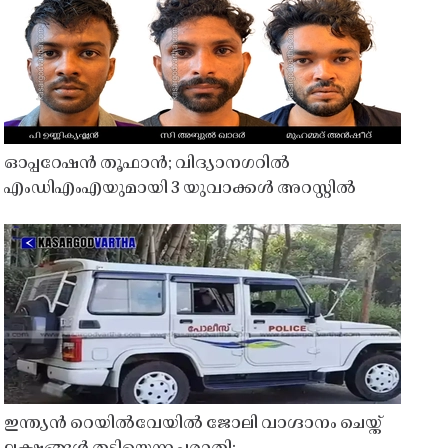
ഓപ്പറേഷൻ തൂഫാൻ; വിദ്യാനഗറിൽ
എംഡിഎംഎയുമായി 3 യുവാക്കൾ അറസ്റ്റിൽ
ഇന്ത്യൻ റെയിൽവേയിൽ ജോലി വാഗ്ദാനം ചെയ്ത്