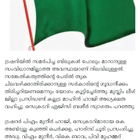
Updates
Assembly
Kerala
Polls
Local
Look
Body
Back
Election
2025
ട്രഷറിയില്‍ സമര്‍പിച്ച ബിലുകള്‍ പോലും മാറാനുള്ള
സംവിധാനമില്ലാത്ത അവസ്ഥയാണ് നിലവിലുള്ളത്.
സങ്കേതികത്വത്തിന്റെ പേരില്‍ തുക
ചിലവഴിക്കാതിരിക്കാനുള്ള സര്‍കാരിന്റെ ഗൂഡനീക്കം
തിരിച്ചറിയണമെന്നും യോഗം കൂട്ടിച്ചേര്‍ത്തു. മുസ്ലിം ലീഗ്
ജില്ലാ പ്രസിഡണ്ട് കല്ലട്ര മാഹിന്‍ ഹാജി അധ്യക്ഷത
വഹിച്ചു. സെക്രടറി എജിസി ബശീര്‍ സ്വാഗതം പറഞ്ഞു.
ട്രഷറര്‍ പിഎം മുനീര്‍ ഹാജി, സെക്രടറിമാരായ കെ
അബ്ദുല്ല കുഞ്ഞി ചെര്‍ക്കള, ഹാരിസ് ചൂരി പ്രസംഗിച്ചു.
അഡ്വ. വിഎം മുനീര്‍, വികെ ബാവ, പിവി മുഹമ്മദ്