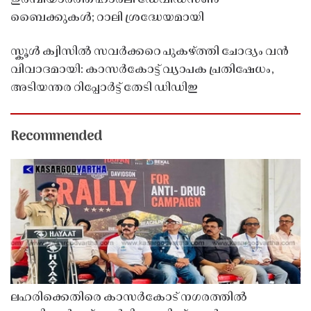
ഇരമ്പിയാർത്ത് ഹാർലി ഡേവിഡ്‌സൺ
ബൈക്കുകൾ; റാലി ശ്രദ്ധേയമായി
സ്കൂൾ ക്വിസിൽ സവർക്കറെ പുകഴ്ത്തി ചോദ്യം വൻ
വിവാദമായി: കാസർകോട്ട് വ്യാപക പ്രതിഷേധം,
അടിയന്തര റിപ്പോർട്ട് തേടി ഡിഡിഇ
Recommended
ലഹരിക്കെതിരെ കാസർകോട് നഗരത്തിൽ