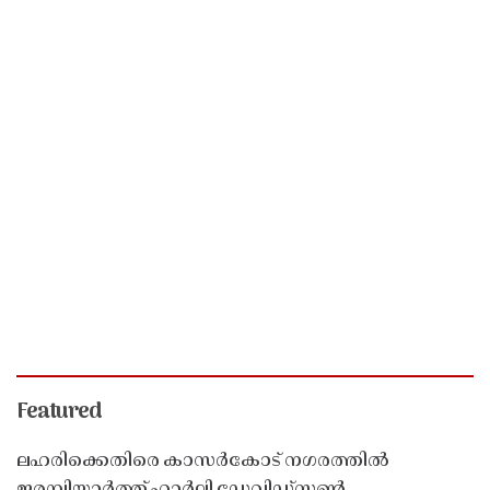
Featured
ലഹരിക്കെതിരെ കാസർകോട് നഗരത്തിൽ