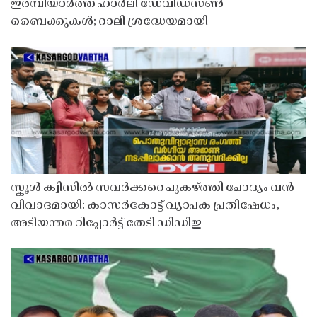
ഇരമ്പിയാർത്ത് ഹാർലി ഡേവിഡ്‌സൺ
ബൈക്കുകൾ; റാലി ശ്രദ്ധേയമായി
സ്കൂൾ ക്വിസിൽ സവർക്കറെ പുകഴ്ത്തി ചോദ്യം വൻ
വിവാദമായി: കാസർകോട്ട് വ്യാപക പ്രതിഷേധം,
അടിയന്തര റിപ്പോർട്ട് തേടി ഡിഡിഇ