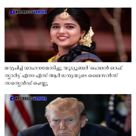
മദ്യപിച്ച് വാഹനമോടിച്ചു; യൂട്യൂബർ 'ഹെലൻ ഓഫ്
സ്പാർട്ട' എന്ന എസ് ആർ ധന്യയുടെ ലൈസൻസ്
സസ്പെൻഡ് ചെയ്തു ​​​​​​​