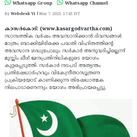
Election
Maha
Whatsapp Group
Whatsapp Channel
Shivarathri
International
By
Webdesk Vi
Mar 7, 2023, 17:43 IST
Women's
Anti-
കാസര്‍കോട്: (www.kasargodvartha.com)
Day
Drug
Attukal
സാമ്പത്തിക വര്‍ഷം അവസാനിക്കാന്‍ ദിവസങ്ങള്‍
മാത്രം ബാക്കിയിരിക്കെ പദ്ധതി വിഹിതത്തിന്റെ
Campaign
Pongala
Holi
അവസാന ഗഡുപോലും സര്‍കാര്‍ അനുവദിച്ചില്ലെന്ന്
2025
2025
IPL
മുസ്ലിം ലീഗ് ജനപ്രതിനിധികളുടെ യോഗം
കുറ്റപ്പെടുത്തി. സര്‍കാര്‍ നടപടി അത്യന്തം
2025
Eid
പ്രതിഷേധാര്‍ഹവും വികേന്ദ്രീതാസൂത്രണ
Al-
Waqf
പ്രക്രിയയോട് കാണിക്കുന്ന തിഷേധാത്മക
നിലപാടാണെന്നും യോഗം അഭിപ്രായപ്പെട്ടു.
Fitr
Bill
Vishu
2025
Controversy
Festival
Good
2025
Friday
Easter
Observance
Sunday
By-
2025
2025
Election
Bihar