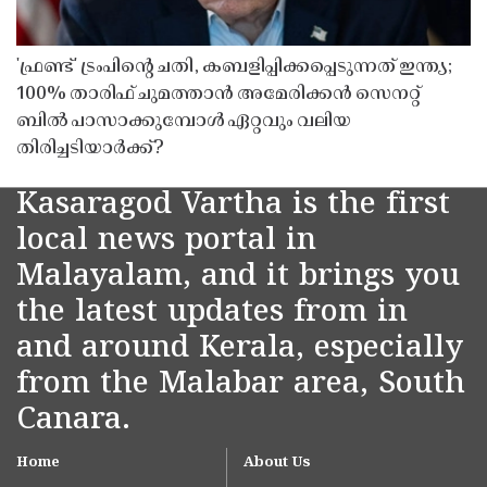
'ഫ്രണ്ട്' ട്രംപിന്റെ ചതി, കബളിപ്പിക്കപ്പെടുന്നത് ഇന്ത്യ;
100% താരിഫ് ചുമത്താൻ അമേരിക്കൻ സെനറ്റ്
ബിൽ പാസാക്കുമ്പോൾ ഏറ്റവും വലിയ
തിരിച്ചടിയാർക്ക്?
Kasaragod Vartha is the first
local news portal in
Malayalam, and it brings you
the latest updates from in
and around Kerala, especially
from the Malabar area, South
Canara.
Home
About Us