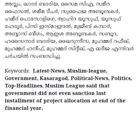
അസ്ലം, ഖാദര്‍ ബദരിയ, സൈമ സിഎ, സമീറ
ഫൈസല്‍, ശമീമ ടീചര്‍, സുഫൈജ അബൂബകര്‍,
ഹമീദ് പൊസോളിഗെ, ത്വാഹിറ യൂസുഫ്, യൂസുഫ്
ഹേരൂര്‍, പിസി ഇസ്മാഈല്‍, മുജീബ് കമ്പാര്‍,
അബ്ബാസ് ബീഗം, ആഇശ അബൂബകര്‍, സബൂറ,
ഹസൈനാര്‍ ബദരിയ, ഖൈറുന്നീസ, മുഹമ്മദ് റഫീഖ്,
മുഹമ്മദ് ഹനീഫ്, മുഹമ്മദ് സിദ്ദീഖ്, എ ഖദീജ എന്നിവര്‍
ചര്‍ചയില്‍ സംബന്ധിച്ചു.
Keywords:
Latest-News, Muslim-league,
Government, Kasaragod, Political-News, Politics,
Top-Headlines, Muslim League said that
government did not even sanction last
installment of project allocation at end of the
financial year.
< !- START disable copy paste -->