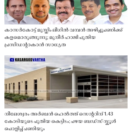
കാസർകോട്ട് മുസ്ലിം ലീഗിൽ വമ്പൻ അഴിച്ചുപണിക്ക്
കളമൊരുങ്ങുന്നു; മുനീർ ഹാജി പുതിയ
പ്രസിഡൻ്റാകാൻ സാധ്യത
നീലേശ്വരം അർബൻ ഹെൽത്ത് സെൻ്ററിന് 1.43
കോടിയുടെ പുതിയ കെട്ടിടം; പഴയ ബഡ്സ് സ്കൂൾ
പൊളിച്ച് പണിയും