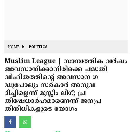
Fitr
May
Day
Eid
Al
Independence
Ad'ha
Day
Onam
HOME
POLITICS
J&K
State
Muslim League | സാമ്പത്തിക വര്‍ഷം
Haryana
അവസാനിക്കാനിരിക്കെ പദ്ധതി
Assembly
State
Diwali
വിഹിതത്തിന്റെ അവസാന ഗ
Elections
Assembly
Christmas
ഡുപോലും സര്‍കാര്‍ അനുവ
Elections
ദിച്ചില്ലെന്ന് മുസ്ലിം ലീഗ്; പ്ര
New-
തിഷേധാര്‍ഹമാണെന്ന് ജനപ്ര
Year
Republic
തിനിധികളുടെ യോഗം
Day
Budget
Delhi