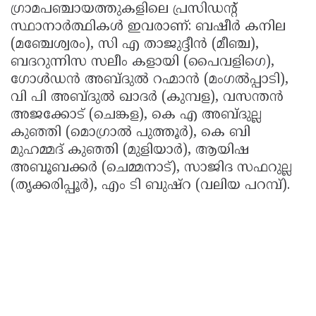
ഗ്രാമപഞ്ചായത്തുകളിലെ പ്രസിഡന്റ്
സ്ഥാനാർത്ഥികൾ ഇവരാണ്: ബഷീർ കനില
(മഞ്ചേശ്വരം), സി എ താജുദ്ദീൻ (മീഞ്ച),
ബദറുന്നിസ സലീം കളായി (പൈവളിഗെ),
ഗോൾഡൻ അബ്ദുൽ റഹ്മാൻ (മംഗൽപ്പാടി),
വി പി അബ്ദുൽ ഖാദർ (കുമ്പള), വസന്തൻ
അജക്കോട് (ചെങ്കള), കെ എ അബ്ദുല്ല
കുഞ്ഞി (മൊഗ്രാൽ പുത്തൂർ), കെ ബി
മുഹമ്മദ് കുഞ്ഞി (മുളിയാർ), ആയിഷ
അബൂബക്കർ (ചെമ്മനാട്), സാജിദ സഫറുല്ല
(തൃക്കരിപ്പൂർ), എം ടി ബുഷ്റ (വലിയ പറമ്പ്).