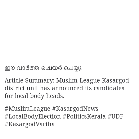
ഈ വാർത്ത ഷെയർ ചെയ്യൂ.
Article Summary: Muslim League Kasargod
district unit has announced its candidates
for local body heads.
#MuslimLeague #KasargodNews
#LocalBodyElection #PoliticsKerala #UDF
#KasargodVartha