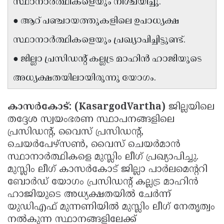
സ്ഥാനാർത്ഥികളെയും നിശ്ചയിച്ചു.
Updates
Assembly
Kerala
● ആറ് പഞ്ചായത്തുകളിലെ ഉപാധ്യക്ഷ
Polls
Local
Look
സ്ഥാനാർത്ഥികളെയും പ്രഖ്യാപിച്ചിട്ടുണ്ട്.
Body
Back
● ജില്ലാ പ്രസിഡന്റ് കല്ലട്ര മാഹിൻ ഹാജിയുടെ
Election
2025
അധ്യക്ഷതയിലായിരുന്നു യോഗം.
കാസർകോട്: (KasargodVartha)
ജില്ലയിലെ
തദ്ദേശ സ്വയംഭരണ സ്ഥാപനങ്ങളിലെ
പ്രസിഡന്റ്, വൈസ് പ്രസിഡന്റ്,
ചെയർപേഴ്സൺ, വൈസ് ചെയർമാൻ
സ്ഥാനാർത്ഥികളെ മുസ്ലിം ലീഗ് പ്രഖ്യാപിച്ചു.
മുസ്ലിം ലീഗ് കാസർകോട് ജില്ലാ പാർലമെന്ററി
ബോർഡ് യോഗം പ്രസിഡന്റ് കല്ലട്ര മാഹിൻ
ഹാജിയുടെ അധ്യക്ഷതയിൽ ചേർന്ന്
യുഡിഎഫ് മുന്നണിയിൽ മുസ്ലിം ലീഗ് നേതൃത്വം
നൽകുന്ന സ്ഥാനങ്ങളിലേക്ക്