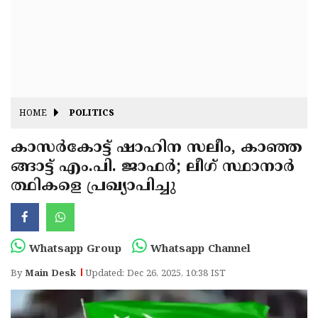
Fitr
May
Day
Eid
Al
Independence
Ad'ha
Day
Onam
HOME
POLITICS
J&K
State
കാസർകോട്ട് ഷാഹിന സലീം, കാഞ്ഞ
Haryana
ങ്ങാട്ട് എം.പി. ജാഫർ; ലീഗ് സ്ഥാനാർ
Assembly
State
Diwali
ത്ഥികളെ പ്രഖ്യാപിച്ചു
Elections
Assembly
Christmas
Elections
New-
Year
Republic
Whatsapp Group
Whatsapp Channel
Day
Budget
By
Main Desk
Updated: Dec 26, 2025, 10:38 IST
Delhi