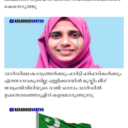
കേസെടുത്തു
വാർഡിലെ കാര്യങ്ങൾക്കും പാർട്ടി പരിപാടികൾക്കും
എത്താനാകുന്നില്ല; പള്ളിക്കരയിൽ മുസ്ലിം ലീഗ്
ജനപ്രതിനിധിയുടെ രാജി; ഒന്നാം വാർഡിൽ
ഉപതെരഞ്ഞെടുപ്പിന് കളമൊരുങ്ങുന്നു