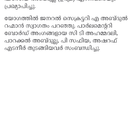
പ്രഖ്യാപിച്ചു.
യോഗത്തിൽ ജനറൽ സെക്രട്ടറി എ അബ്ദുൽ
റഹ്മാൻ സ്വാഗതം പറഞ്ഞു. പാർലമെന്ററി
ബോർഡ് അംഗങ്ങളായ സി ടി അഹമ്മദലി,
പാറക്കൽ അബ്ദുല്ല, പി സഫിയ, അഷറഫ്
എടനീർ തുടങ്ങിയവർ സംബന്ധിച്ചു.