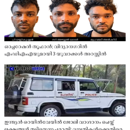
ഓപ്പറേഷൻ തൂഫാൻ; വിദ്യാനഗറിൽ
എംഡിഎംഎയുമായി 3 യുവാക്കൾ അറസ്റ്റിൽ
ഇന്ത്യൻ റെയിൽവേയിൽ ജോലി വാഗ്ദാനം ചെയ്ത്
ലക്ഷങ്ങൾ തട്ടിയെന്ന പരാതി; ദമ്പതികൾക്കെതിരെ