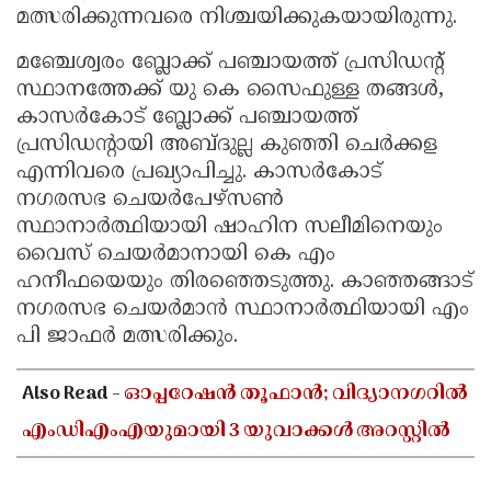
മത്സരിക്കുന്നവരെ നിശ്ചയിക്കുകയായിരുന്നു.
മഞ്ചേശ്വരം ബ്ലോക്ക് പഞ്ചായത്ത് പ്രസിഡന്റ്
സ്ഥാനത്തേക്ക് യു കെ സൈഫുള്ള തങ്ങൾ,
കാസർകോട് ബ്ലോക്ക് പഞ്ചായത്ത്
പ്രസിഡന്റായി അബ്ദുല്ല കുഞ്ഞി ചെർക്കള
എന്നിവരെ പ്രഖ്യാപിച്ചു. കാസർകോട്
നഗരസഭ ചെയർപേഴ്സൺ
സ്ഥാനാർത്ഥിയായി ഷാഹിന സലീമിനെയും
വൈസ് ചെയർമാനായി കെ എം
ഹനീഫയെയും തിരഞ്ഞെടുത്തു. കാഞ്ഞങ്ങാട്
നഗരസഭ ചെയർമാൻ സ്ഥാനാർത്ഥിയായി എം
പി ജാഫർ മത്സരിക്കും.
Also Read -
ഓപ്പറേഷൻ തൂഫാൻ; വിദ്യാനഗറിൽ
എംഡിഎംഎയുമായി 3 യുവാക്കൾ അറസ്റ്റിൽ