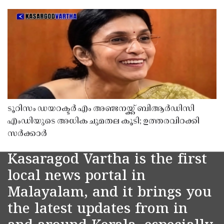
ടൂറിസം ഡയറക്ടർ എം അഞ്ജനയ്ക്ക് ബിആർഡിസി
എംഡിയുടെ അധിക ചുമതല കൂടി; ഉത്തരവിറക്കി
സർക്കാർ
Kasaragod Vartha is the first
local news portal in
Malayalam, and it brings you
the latest updates from in