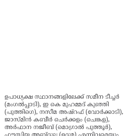
ഉപാധ്യക്ഷ സ്ഥാനങ്ങളിലേക്ക് സമീന ടീച്ചർ
(മംഗൽപ്പാടി), ഇ കെ മുഹമ്മദ് കുഞ്ഞി
(പുത്തിഗെ), നസീമ അഷ്റഫ് (വോർക്കാടി),
ജാസ്മിൻ കബീർ ചെർക്കളം (ചെങ്കള),
അർഫാന നജീബ് (മൊഗ്രാൽ പുത്തൂർ),
ഫൗസിയ അബ്ദുല്ല (ഉദുമ) എന്നിവരെയും