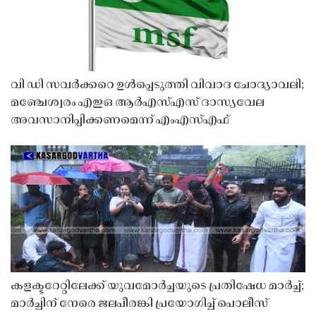
വി ഡി സവർക്കറെ ഉൾപ്പെടുത്തി വിവാദ ചോദ്യാവലി;
മഞ്ചേശ്വരം എഇഒ ആർഎസ്എസ് ദാസ്യവേല
അവസാനിപ്പിക്കണമെന്ന് എംഎസ്എഫ്
കളക്ടറേറ്റിലേക്ക് യുവമോർച്ചയുടെ പ്രതിഷേധ മാർച്ച്;
മാർച്ചിന് നേരെ ജലപീരങ്കി പ്രയോഗിച്ച് പൊലീസ്