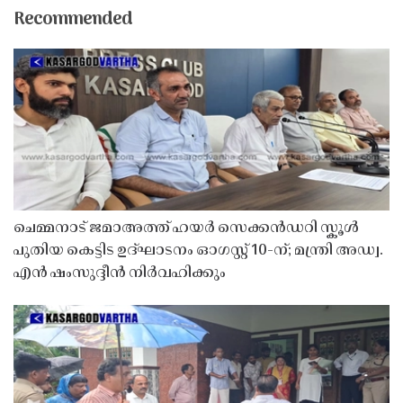
Recommended
ചെമ്മനാട് ജമാഅത്ത് ഹയർ സെക്കൻഡറി സ്കൂൾ
പുതിയ കെട്ടിട ഉദ്ഘാടനം ഓഗസ്റ്റ് 10-ന്; മന്ത്രി അഡ്വ.
എൻ ഷംസുദ്ദീൻ നിർവഹിക്കും