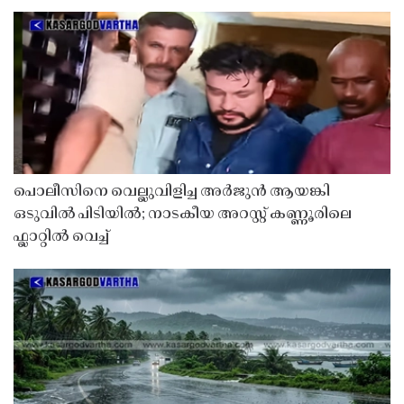
പൊലീസിനെ വെല്ലുവിളിച്ച അർജുൻ ആയങ്കി
ഒടുവിൽ പിടിയിൽ; നാടകീയ അറസ്റ്റ് കണ്ണൂരിലെ
ഫ്ലാറ്റിൽ വെച്ച്