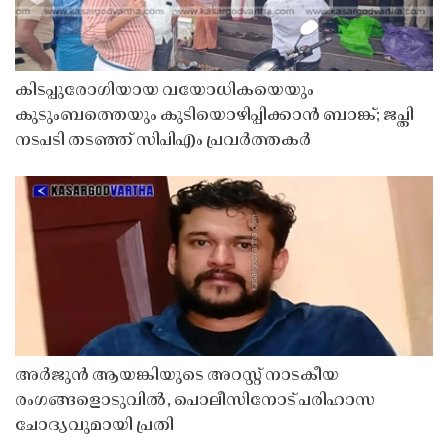
കിടപ്പുരോഗിയായ വയോധികയെയും
കുടുംബത്തെയും കുടിയൊഴിപ്പിക്കാൻ ബാങ്ക്; ജപ്തി
നടപടി തടഞ്ഞ് സിപിഎം പ്രവർത്തകർ
അർജുൻ ആയങ്കിയുടെ അറസ്റ്റ് നാടകീയ
രംഗങ്ങളൊടുവിൽ, പൊലീസിനോട് പരിഹാസ
ചോദ്യവുമായി പ്രതി