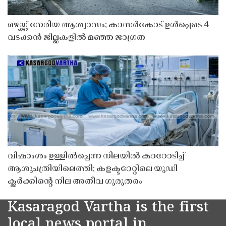
മഴയ്ക്ക് നേരിയ ആശ്വാസം; കാസർകോട് ഉൾപ്പെടെ 4
വടക്കൻ ജില്ലകളിൽ മഞ്ഞ ജാഗ്രത
വിഷാംശം ഉള്ളിൽച്ചെന്ന നിലയിൽ കാറോടിച്ച്
ആശുപത്രിയിലെത്തി; കളക്ടറേറ്റിലെ യുഡി
ക്ലർക്കിൻ്റെ നില അതീവ ഗുരുതരം
Kasaragod Vartha is the first
local news portal in