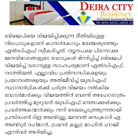
ബിജെപിയെ വിജയിപ്പിക്കുന്ന രീതിയിലുള്ള
നിലപാടുകളാണ് കാസർകോടും മഞ്ചേശ്വരത്തും
എൽഡിഎഫ് സ്വീകരിച്ചത്. ന്യൂനപക്ഷ പിന്നോക്ക
ജനവിഭാഗങ്ങളുടെ വോടുകൾ ഭിന്നിപ്പിച്ച് ബിജെപി
വിജയിച്ച് വരാനുള്ള സാഹചര്യമാണ് എൽഡിഎഫ്.
നടത്തിയത്. എല്ലാവിധ പ്രതിസന്ധികളെയും
പ്രയാസങ്ങളെയും അതിജീവിച്ച് യുഡിഎഫ്
സ്ഥാനാർഥികൾക്ക് ചരിത്ര വിജയം നൽകിയ
വോടർമാർക്കും വിജയത്തിന് വേണ്ടി അഹോരാത്രം
പ്രവർത്തിച്ച മുഴുവൻ യുഡിഎഫ് നേതാക്കൾക്കും
പ്രവർത്തകന്മാർക്കും നന്ദി രേഖപ്പെടുത്തുന്നതായി
പ്രസിഡണ്ട് ടിഇ അബ്ദുല്ല, ജനറൽ സെക്രടറി എ
അബ്ദുർ റഹ്‌മാൻ, ട്രഷറർ കല്ലട്ര മാഹിൻ ഹാജി
എന്നിവർ അറിയിച്ചു.