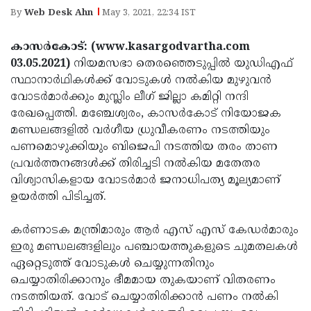
Election
Maha
By
Web Desk Ahn
May 3, 2021, 22:34 IST
Shivarathri
International
കാസർകോട്: (www.kasargodvartha.com
Women's
Anti-
03.05.2021)
നിയമസഭാ തെരഞ്ഞെടുപ്പിൽ യുഡിഎഫ്
Day
Drug
സ്ഥാനാർഥികൾക്ക് വോടുകൾ നൽകിയ മുഴുവൻ
Attukal
വോടർമാർക്കും മുസ്ലിം ലീഗ് ജില്ലാ കമിറ്റി നന്ദി
Campaign
Pongala
Holi
രേഖപ്പെത്തി. മഞ്ചേശ്വരം, കാസർകോട് നിയോജക
2025
2025
മണ്ഡലങ്ങളിൽ വർഗീയ ധ്രുവീകരണം നടത്തിയും
IPL
പണമൊഴുക്കിയും ബിജെപി നടത്തിയ തരം താണ
2025
Eid
പ്രവർത്തനങ്ങൾക്ക് തിരിച്ചടി നൽകിയ മതേതര
Al-
വിശ്വാസികളായ വോടർമാർ ജനാധിപത്യ മൂല്യമാണ്
Waqf
ഉയർത്തി പിടിച്ചത്.
Fitr
Bill
Vishu
2025
Controversy
Festival
കർണാടക മന്ത്രിമാരും ആർ എസ് എസ് കേഡർമാരും
Good
ഇരു മണ്ഡലങ്ങളിലും പഞ്ചായത്തുകളുടെ ചുമതലകൾ
2025
Friday
Easter
ഏറ്റെടുത്ത് വോടുകൾ ചെയ്യുന്നതിനും
Observance
Sunday
ചെയ്യാതിരിക്കാനും ഭീമമായ തുകയാണ് വിതരണം
By-
നടത്തിയത്. വോട് ചെയ്യാതിരിക്കാൻ പണം നൽകി
2025
2025
Election
Bihar