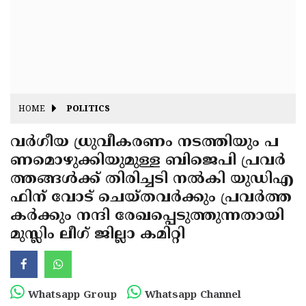
Fitr
May
Day
Eid
Al
Independence
Ad'ha
Day
Onam
HOME
POLITICS
J&K
State
വർഗീയ ധ്രുവീകരണം നടത്തിയും പ
Haryana
ണമൊഴുക്കിയുമുള്ള ബിജെപി പ്രവർ
Assembly
State
Diwali
ത്തങ്ങൾക്ക് തിരിച്ചടി നൽകി യുഡിഎ
Elections
Assembly
Christmas
ഫിന് വോട് ചെയ്തവർക്കും പ്രവർത്ത
Elections
കർക്കും നന്ദി രേഖപ്പെടുത്തുന്നതായി
New-
മുസ്ലിം ലീഗ് ജില്ലാ കമിറ്റി
Year
Republic
Day
Budget
Delhi
Whatsapp Group
Whatsapp Channel