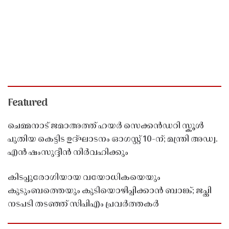
Featured
ചെമ്മനാട് ജമാഅത്ത് ഹയർ സെക്കൻഡറി സ്കൂൾ
പുതിയ കെട്ടിട ഉദ്ഘാടനം ഓഗസ്റ്റ് 10-ന്; മന്ത്രി അഡ്വ.
എൻ ഷംസുദ്ദീൻ നിർവഹിക്കും
കിടപ്പുരോഗിയായ വയോധികയെയും
കുടുംബത്തെയും കുടിയൊഴിപ്പിക്കാൻ ബാങ്ക്; ജപ്തി
നടപടി തടഞ്ഞ് സിപിഎം പ്രവർത്തകർ