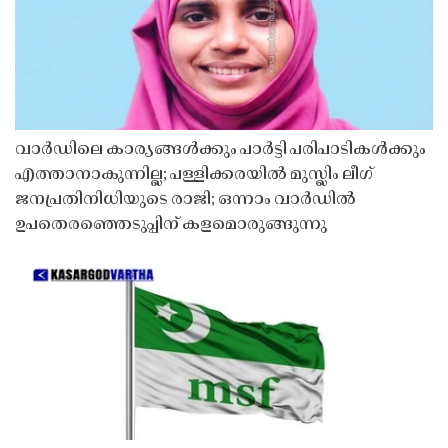
വാർഡിലെ കാര്യങ്ങൾക്കും പാർട്ടി പരിപാടികൾക്കും
എത്താനാകുന്നില്ല; പള്ളിക്കരയിൽ മുസ്ലിം ലീഗ്
ജനപ്രതിനിധിയുടെ രാജി; ഒന്നാം വാർഡിൽ
ഉപതെരഞ്ഞെടുപ്പിന് കളമൊരുങ്ങുന്നു