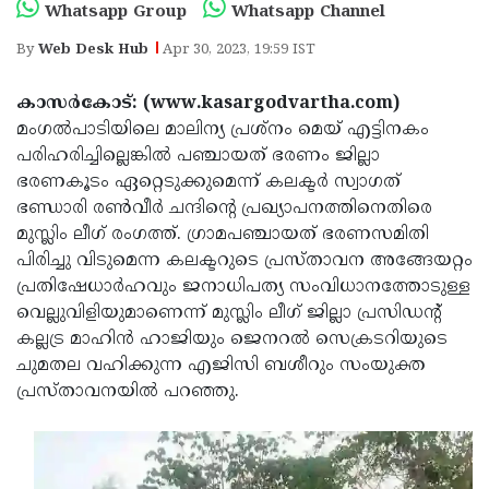
Election
Maha
Whatsapp Group
Whatsapp Channel
Shivarathri
International
By
Web Desk Hub
Apr 30, 2023, 19:59 IST
Women's
Anti-
കാസര്‍കോട്: (www.kasargodvartha.com)
Day
Drug
Attukal
മംഗല്‍പാടിയിലെ മാലിന്യ പ്രശ്‌നം മെയ് എട്ടിനകം
പരിഹരിച്ചില്ലെങ്കില്‍ പഞ്ചായത് ഭരണം ജില്ലാ
Campaign
Pongala
Holi
ഭരണകൂടം ഏറ്റെടുക്കുമെന്ന് കലക്ടര്‍ സ്വാഗത്
2025
2025
IPL
ഭണ്ഡാരി രണ്‍വീര്‍ ചന്ദിന്റെ പ്രഖ്യാപനത്തിനെതിരെ
മുസ്ലിം ലീഗ് രംഗത്ത്. ഗ്രാമപഞ്ചായത് ഭരണസമിതി
2025
Eid
പിരിച്ചു വിടുമെന്ന കലക്ടറുടെ പ്രസ്താവന അങ്ങേയറ്റം
Al-
Waqf
പ്രതിഷേധാര്‍ഹവും ജനാധിപത്യ സംവിധാനത്തോടുള്ള
വെല്ലുവിളിയുമാണെന്ന് മുസ്ലിം ലീഗ് ജില്ലാ പ്രസിഡന്റ്
Fitr
Bill
Vishu
കല്ലട്ര മാഹിന്‍ ഹാജിയും ജെനറല്‍ സെക്രടറിയുടെ
2025
Controversy
Festival
Good
ചുമതല വഹിക്കുന്ന എജിസി ബശീറും സംയുക്ത
പ്രസ്താവനയില്‍ പറഞ്ഞു.
2025
Friday
Easter
Observance
Sunday
By-
2025
2025
Election
Bihar