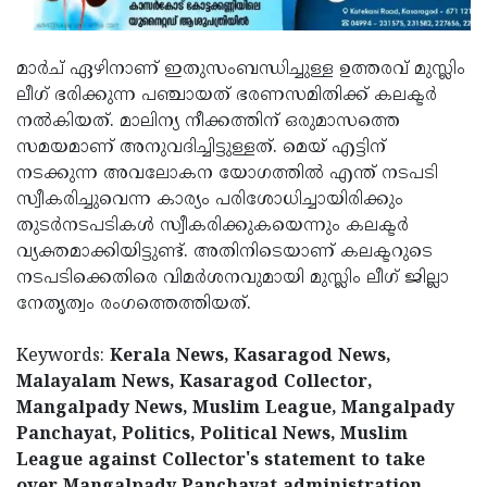
മാര്‍ച് ഏഴിനാണ് ഇതുസംബന്ധിച്ചുള്ള ഉത്തരവ് മുസ്ലിം
ലീഗ് ഭരിക്കുന്ന പഞ്ചായത് ഭരണസമിതിക്ക് കലക്ടര്‍
നല്‍കിയത്. മാലിന്യ നീക്കത്തിന് ഒരുമാസത്തെ
സമയമാണ് അനുവദിച്ചിട്ടുള്ളത്. മെയ് എട്ടിന്
നടക്കുന്ന അവലോകന യോഗത്തില്‍ എന്ത് നടപടി
സ്വീകരിച്ചുവെന്ന കാര്യം പരിശോധിച്ചായിരിക്കും
തുടര്‍നടപടികള്‍ സ്വീകരിക്കുകയെന്നും കലക്ടര്‍
വ്യക്തമാക്കിയിട്ടുണ്ട്. അതിനിടെയാണ് കലക്ടറുടെ
നടപടിക്കെതിരെ വിമര്‍ശനവുമായി മുസ്ലിം ലീഗ് ജില്ലാ
നേതൃത്വം രംഗത്തെത്തിയത്.
Keywords:
Kerala News, Kasaragod News,
Malayalam News, Kasaragod Collector,
Mangalpady News, Muslim League, Mangalpady
Panchayat, Politics, Political News, Muslim
League against Collector's statement to take
over Mangalpady Panchayat administration.