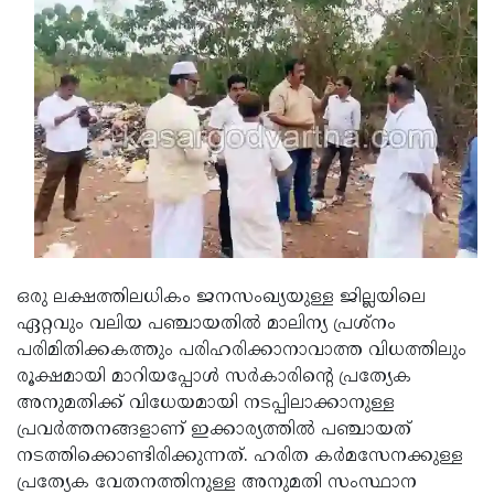
Updates
Assembly
Kerala
Polls
Local
Look
Body
Back
Election
2025
ഒരു ലക്ഷത്തിലധികം ജനസംഖ്യയുള്ള ജില്ലയിലെ
ഏറ്റവും വലിയ പഞ്ചായതില്‍ മാലിന്യ പ്രശ്‌നം
പരിമിതിക്കകത്തും പരിഹരിക്കാനാവാത്ത വിധത്തിലും
രൂക്ഷമായി മാറിയപ്പോള്‍ സര്‍കാരിന്റെ പ്രത്യേക
അനുമതിക്ക് വിധേയമായി നടപ്പിലാക്കാനുള്ള
പ്രവര്‍ത്തനങ്ങളാണ് ഇക്കാര്യത്തില്‍ പഞ്ചായത്
നടത്തിക്കൊണ്ടിരിക്കുന്നത്. ഹരിത കര്‍മസേനക്കുള്ള
പ്രത്യേക വേതനത്തിനുള്ള അനുമതി സംസ്ഥാന