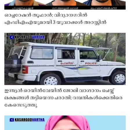
ഓപ്പറേഷൻ തൂഫാൻ; വിദ്യാനഗറിൽ
എംഡിഎംഎയുമായി 3 യുവാക്കൾ അറസ്റ്റിൽ
ഇന്ത്യൻ റെയിൽവേയിൽ ജോലി വാഗ്ദാനം ചെയ്ത്
ലക്ഷങ്ങൾ തട്ടിയെന്ന പരാതി; ദമ്പതികൾക്കെതിരെ
കേസെടുത്തു