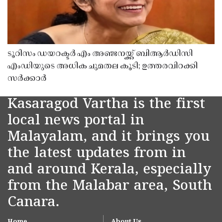
ടൂറിസം ഡയറക്ടർ എം അഞ്ജനയ്ക്ക് ബിആർഡിസി
എംഡിയുടെ അധിക ചുമതല കൂടി; ഉത്തരവിറക്കി
സർക്കാർ
Kasaragod Vartha is the first
local news portal in
Malayalam, and it brings you
the latest updates from in
and around Kerala, especially
from the Malabar area, South
Canara.