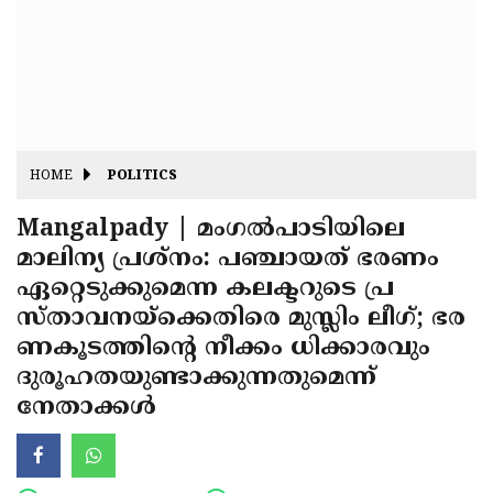
Fitr
May
Day
Eid
Al
Independence
Ad'ha
Day
Onam
HOME
POLITICS
J&K
State
Mangalpady | മംഗല്‍പാടിയിലെ
Haryana
മാലിന്യ പ്രശ്‌നം: പഞ്ചായത് ഭരണം
Assembly
State
Diwali
ഏറ്റെടുക്കുമെന്ന കലക്ടറുടെ പ്ര
Elections
Assembly
Christmas
സ്താവനയ്ക്കെതിരെ മുസ്ലിം ലീഗ്; ഭര
Elections
ണകൂടത്തിന്റെ നീക്കം ധിക്കാരവും
New-
ദുരൂഹതയുണ്ടാക്കുന്നതുമെന്ന്
Year
Republic
നേതാക്കള്‍
Day
Budget
Delhi