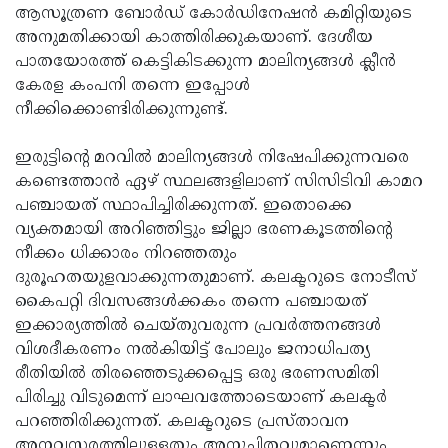
ആസൂത്രണ ബോര്‍ഡ് കോര്‍ഡിനേഷന്‍ കമിറ്റിയുടെ
അനുമതിക്കായി കാത്തിരിക്കുകയാണ്. ദേശീയ
പാതയോരത്ത് കെട്ടികിടക്കുന്ന മാലിന്യങ്ങള്‍ ക്ലീന്‍
കേരള കംപനി തന്നെ ഇപ്പോള്‍
നീക്കിക്കൊണ്ടിരിക്കുന്നുണ്ട്.
ഇരുട്ടിന്റെ മറവില്‍ മാലിന്യങ്ങള്‍ നിഷേപിക്കുന്നവരെ
കണ്ടെത്താന്‍ ഏഴ് സ്ഥലങ്ങളിലാണ് സിസിടിവി കാമറ
പഞ്ചായത് സ്ഥാപിച്ചിരിക്കുന്നത്. ഇതൊക്കെ
വ്യക്തമായി അറിഞ്ഞിട്ടും ജില്ലാ ഭരണകൂടത്തിന്റെ
നീക്കം ധിക്കാരം നിറഞ്ഞതും
ദുരൂഹതയുളവാക്കുന്നതുമാണ്. കലക്ടറുടെ നോടീസ്
കൈപറ്റി ദിവസങ്ങള്‍ക്കകം തന്നെ പഞ്ചായത്
ഇക്കാര്യത്തില്‍ ചെയ്തുവരുന്ന പ്രവര്‍ത്തനങ്ങള്‍
വിശദീകരണം നല്‍കിയിട്ട് പോലും ജനാധിപത്യ
രീതിയില്‍ തിരഞ്ഞെടുക്കപ്പെട്ട ഒരു ഭരണസമിതി
പിരിച്ചു വിടുമെന്ന് ലാഘവത്തോടെയാണ് കലക്ടര്‍
പറഞ്ഞിരിക്കുന്നത്. കലക്ടറുടെ പ്രസ്താവന
അനവസരത്തിലുള്ളതും അനുചിതവുമാണെന്നും