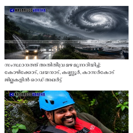
സംസ്ഥാനത്ത് അതിതീവ്ര മഴ മുന്നറിയിപ്പ്;
കോഴിക്കോട്, വയനാട്, കണ്ണൂർ, കാസർകോട്
ജില്ലകളിൽ റെഡ് അലർട്ട്