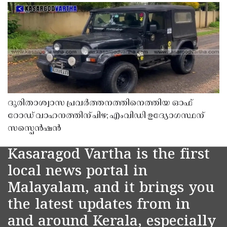
ദുരിതാശ്വാസ പ്രവർത്തനത്തിനെത്തിയ ഓഫ്
റോഡ് വാഹനത്തിന് പിഴ; എംവിഡി ഉദ്യോഗസ്ഥന്
സസ്പെൻഷൻ
Kasaragod Vartha is the first
local news portal in
Malayalam, and it brings you
the latest updates from in
and around Kerala, especially