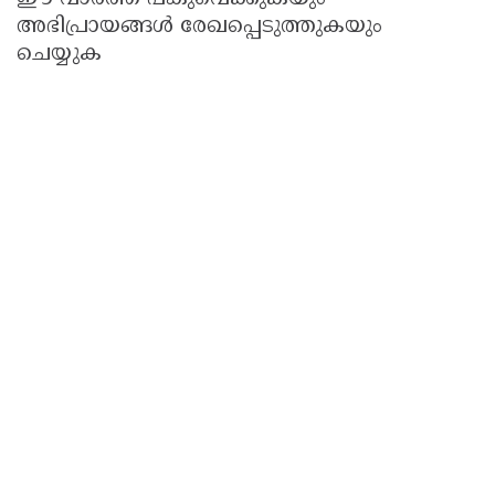
അഭിപ്രായങ്ങൾ രേഖപ്പെടുത്തുകയും
ചെയ്യുക