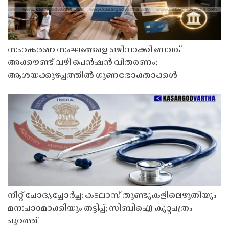
സഹകരണ സംഘങ്ങളെ ഒഴിവാക്കി ബാങ്ക്
അക്കൗണ്ട് വഴി പെൻഷൻ വിതരണം;
ആശയക്കുഴപ്പത്തിൽ ഗുണഭോക്താക്കൾ
നീറ്റ് ചോദ്യച്ചോർച്ച: കടലാസ് തുണ്ടുകളിലെഴുതിയും
മനഃപാഠമാക്കിയും തട്ടിപ്പ്; സിബിഐ കുറ്റപത്രം
പുറത്ത്