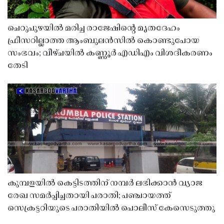
ചെറുപുഴയിൽ മരിച്ച രാജേഷിൻ്റെ മൃതദേഹം
ഫ്രീസറില്ലാത്ത ആംബുലൻസിൽ കൊണ്ടുപോയ
സംഭവം; വീഴ്ചയിൽ കണ്ണൂർ എഡിഎം വിശദീകരണം
തേടി
കുമ്പളയിൽ കെട്ടിടത്തിന് നമ്പർ ലഭിക്കാൻ വ്യാജ
രേഖ സമർപ്പിച്ചതായി പരാതി; പഞ്ചായത്ത്
സെക്രട്ടറിയുടെ പരാതിയിൽ പൊലീസ് കേസെടുത്തു