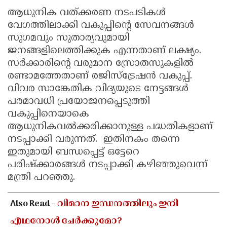
ആധുനിക വത്ക്കരണ നടപടികള്‍
വേഗത്തിലാക്കി വകുപ്പിന്റെ സേവനങ്ങള്‍
സുഗമവും സുതാര്യവുമായി
ജനങ്ങളിലെത്തിക്കുക എന്നതാണ് ലക്ഷ്യം.
സര്‍ക്കാരിന്റെ വരുമാന സ്രോതസുകളില്‍
രണ്ടാമത്തേതാണ് രജിസ്ട്രേഷന്‍ വകുപ്പ്.
വിവര സാങ്കേതിക വിദ്യയുടെ നേട്ടങ്ങള്‍
പരമാവധി പ്രയോജനപ്പെടുത്തി
വകുപ്പിനെയാകെ
ആധുനികവല്‍ക്കരിക്കാനുള്ള പദ്ധതികളാണ്
നടപ്പാക്കി വരുന്നത്. ഇതിനകം തന്നെ
ഇതുമായി ബന്ധപ്പെട്ട് ഒട്ടേറെ
പരിഷ്‌ക്കാരങ്ങള്‍ നടപ്പാക്കി കഴിഞ്ഞുവെന്ന്
മന്ത്രി പറഞ്ഞു.
Also Read -
വിമാന ഇന്ധനത്തിലും ഇനി
എഥനോൾ ചേർക്കുമോ?