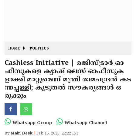
Fitr
May
Day
Eid
Al
Independence
Ad'ha
Day
Onam
HOME
POLITICS
J&K
State
Cashless Initiative | രജിസ്ട്രാര്‍ ഓ
Haryana
ഫീസുകളെ ക്യാഷ് ലെസ് ഓഫീസുക
Assembly
State
Diwali
ളാക്കി മാറ്റുമെന്ന് മന്ത്രി രാമചന്ദ്രന്‍ കട
Elections
Assembly
Christmas
ന്നപ്പള്ളി; കൂടുതൽ സൗകര്യങ്ങൾ ഒ
Elections
രുക്കും
New-
Year
Republic
Day
Budget
Whatsapp Group
Whatsapp Channel
Delhi
By
Main Desk
Feb 15, 2025, 22:22 IST