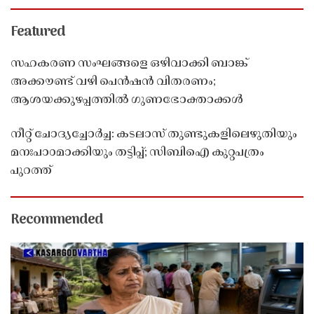
Featured
സഹകരണ സംഘങ്ങളെ ഒഴിവാക്കി ബാങ്ക്
അക്കൗണ്ട് വഴി പെൻഷൻ വിതരണം;
ആശയക്കുഴപ്പത്തിൽ ഗുണഭോക്താക്കൾ
നീറ്റ് ചോദ്യച്ചോർച്ച: കടലാസ് തുണ്ടുകളിലെഴുതിയും
മനഃപാഠമാക്കിയും തട്ടിപ്പ്; സിബിഐ കുറ്റപത്രം
പുറത്ത്
Recommended