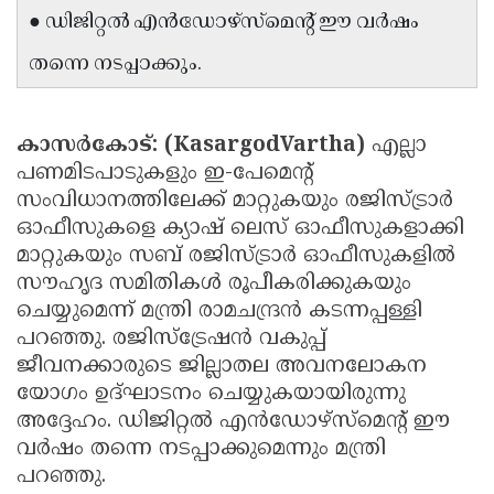
● ഡിജിറ്റൽ എൻഡോഴ്സ്മെൻ്റ് ഈ വർഷം
Updates
Assembly
Kerala
തന്നെ നടപ്പാക്കും.
Polls
Local
Look
Body
Back
Election
കാസർകോട്: (KasargodVartha)
എല്ലാ
2025
പണമിടപാടുകളും ഇ-പേമെന്റ്
സംവിധാനത്തിലേക്ക് മാറ്റുകയും രജിസ്ട്രാർ
ഓഫീസുകളെ ക്യാഷ് ലെസ് ഓഫീസുകളാക്കി
മാറ്റുകയും സബ് രജിസ്ട്രാർ ഓഫീസുകളിൽ
സൗഹൃദ സമിതികൾ രൂപീകരിക്കുകയും
ചെയ്യുമെന്ന് മന്ത്രി രാമചന്ദ്രൻ കടന്നപ്പള്ളി
പറഞ്ഞു. രജിസ്‌ട്രേഷന്‍ വകുപ്പ്
ജീവനക്കാരുടെ ജില്ലാതല അവനലോകന
യോഗം ഉദ്ഘാടനം ചെയ്യുകയായിരുന്നു
അദ്ദേഹം. ഡിജിറ്റല്‍ എന്‍ഡോഴ്‌സ്‌മെന്റ് ഈ
വര്‍ഷം തന്നെ നടപ്പാക്കുമെന്നും മന്ത്രി
പറഞ്ഞു.