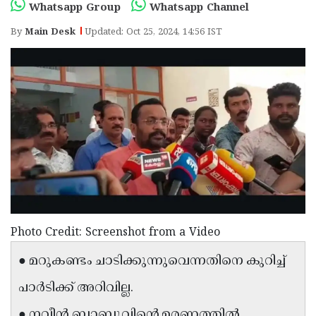
Election
Maha
Whatsapp Group
Whatsapp Channel
Shivarathri
International
By
Main Desk
Updated: Oct 25, 2024, 14:56 IST
Women's
Anti-
Day
Drug
Attukal
Campaign
Pongala
Holi
2025
2025
IPL
2025
Eid
Al-
Waqf
Fitr
Bill
Vishu
2025
Controversy
Photo Credit: Screenshot from a Video
Festival
Good
2025
● മറുകണ്ടം ചാടിക്കുന്നുവെന്നതിനെ കുറിച്ച്
Friday
Easter
Observance
Sunday
പാര്‍ടിക്ക് അറിവില്ല.
By-
2025
2025
Election
Bihar
● നവീന്‍ ബാബുവിന്റെ മരണത്തില്‍