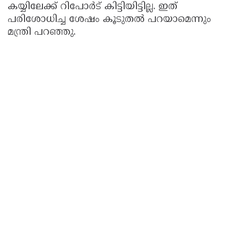
കയ്യിലേക്ക് റിപോര്‍ട് കിട്ടിയിട്ടില്ല. ഇത്
പരിശോധിച്ച ശേഷം കൂടുതല്‍ പറയാമെന്നും
മന്ത്രി പറഞ്ഞു.