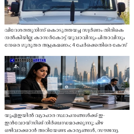
വിദേശത്തുനിന്ന് കൊടുത്തയച്ച സ്വർണം തിരികെ
നൽകിയില്ല; കാസർകോട്ട് യുവാവിനും പിതാവിനും
നേരെ ഗുരുതര ആക്രമണം; 4 പേർക്കെതിരെ കേസ്
യുഎഇയിൽ വ്യാപാര സ്ഥാപനങ്ങൾക്ക് ഇ-
ഇൻവോയ്സിങ് നിർബന്ധമാക്കുന്നു; പിഴ
ഒഴിവാക്കാൻ അറിയേണ്ട കാര്യങ്ങൾ, സൗജന്യ