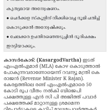
Updates
Assembly
Kerala
കൃത്യമായ അന്വേഷണം.
Polls
Local
Look
● ചെര്‍ക്കള സ്‌കൂളിന് നീക്കിവെച്ച ഭൂമി പതിച്ച്
Body
Back
കൊടുക്കല്‍ അന്വേഷിക്കും.
Election
2025
● ചേലക്കര ഉപതിരഞ്ഞെടുപ്പില്‍ ഭൂരിപക്ഷം
ഇരട്ടിയാക്കും.
കാസര്‍കോട്: (KasargodVartha)
ഇടത്
എംഎല്‍എമാര്‍ (MLA) കോഴ കൊടുത്താല്‍
പോകുന്നവരാണോയെന്ന് റവന്യൂ മന്ത്രി കെ
രാജന്‍ (Revenue Minister K Rajan).
കേരളത്തിലെ രണ്ട് എംഎല്‍എമാരെ 50
കോടി രൂപ വീതം നല്‍കി ബിജെപി
പക്ഷത്തുള്ള എന്‍ സി പി അജിത്ത് പവാര്‍
പക്ഷത്തേക്ക് മാറ്റാനുള്ള ശ്രമമെന്ന
റിപോര്‍ടുകളെ കുറിച്ച് മാധ്യമപ്രവര്‍ത്തകര്‍