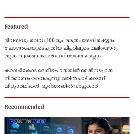
Featured
ദിവസവും വെറും 100 രൂപ മാത്രം സേവ് ചെയ്യാം;
ഫോൺപേയുടെ പുതിയ ഫീച്ചറിലൂടെ വലിയൊരു
തുക സ്വന്തമാക്കാൻ അറിയേണ്ടതെല്ലാം
കാസർകോട് ദേശീയപാതയിൽ മേൽനടപ്പാത
നിർമാണം വൈകുന്നു; മതിൽ ചാടിക്കടന്ന്
വിദ്യാർഥികൾ, ദുരിതത്തിൽ നാട്ടുകാർ
Recommended