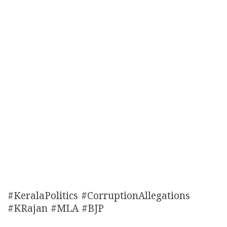
#KeralaPolitics #CorruptionAllegations
#KRajan #MLA #BJP