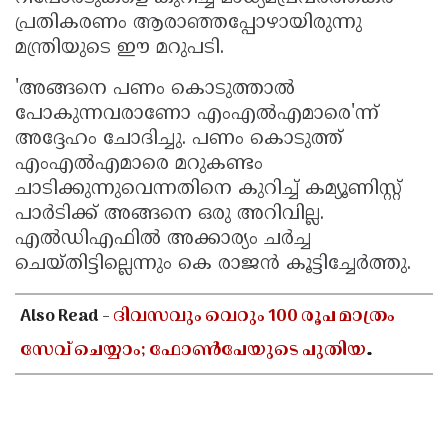
പ്രതികരണം ആരാഞ്ഞപ്പോഴായിരുന്നു
മന്ത്രിയുടെ ഈ മറുപടി.
'അങ്ങനെ പണം കൊടുത്താല്‍
പോകുന്നവരാണോ എംഎല്‍എമാരെ'ന്ന്
അദ്ദേഹം ചോദിച്ചു. പണം കൊടുത്ത്
എംഎല്‍എമാരെ മറുകണ്ടം
ചാടിക്കുന്നുവെന്നതിനെ കുറിച്ച് കമ്യൂണിസ്റ്റ്
പാര്‍ടിക്ക് അങ്ങനെ ഒരു അറിവില്ല.
എല്‍ഡിഎഫില്‍ അക്കാര്യം ചര്‍ച്ച
ചെയ്തിട്ടില്ലെന്നും കെ രാജന്‍ കൂട്ടിച്ചേര്‍ത്തു.
Also Read -
ദിവസവും വെറും 100 രൂപ മാത്രം
സേവ് ചെയ്യാം; ഫോൺപേയുടെ പുതിയ
ഫീച്ചറിലൂടെ വലിയൊരു തുക സ്വന്തമാക്കാൻ
അറിയേണ്ടതെല്ലാം