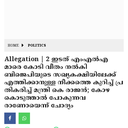
Fitr
May
Day
Eid
Al
Independence
Ad'ha
Day
Onam
HOME
POLITICS
J&K
State
Allegation | 2 ഇടത് എംഎല്‍എ
Haryana
മാരെ കോടി വീതം നല്‍കി
Assembly
State
Diwali
ബിജെപിയുടെ സഖ്യകക്ഷിയിലേക്ക്
Elections
Assembly
Christmas
എത്തിക്കാനുള്ള നീക്കത്തെ കുറിച്ച് പ്ര
Elections
തികരിച്ച് മന്ത്രി കെ രാജന്‍; കോഴ
New-
കൊടുത്താല്‍ പോകുന്നവ
Year
Republic
രാണോയെന്ന് ചോദ്യം
Day
Budget
Delhi