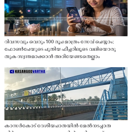
ദിവസവും വെറും 100 രൂപ മാത്രം സേവ് ചെയ്യാം;
ഫോൺപേയുടെ പുതിയ ഫീച്ചറിലൂടെ വലിയൊരു
തുക സ്വന്തമാക്കാൻ അറിയേണ്ടതെല്ലാം
കാസർകോട് ദേശീയപാതയിൽ മേൽനടപ്പാത