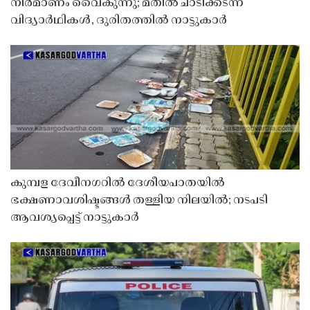
നിർമാണം വൈകുന്നു; മതിൽ ചാടിക്കടന്ന്
വിദ്യാർഥികൾ, ദുരിതത്തിൽ നാട്ടുകാർ
കുമ്പള ദേവീനഗറിൽ ദേശീയപാതയിൽ
ഭക്ഷണാവശിഷ്ടങ്ങൾ തള്ളിയ നിലയിൽ; നടപടി
ആവശ്യപ്പെട്ട് നാട്ടുകാർ