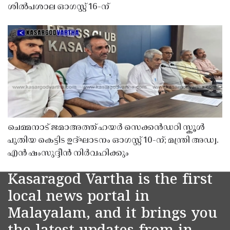
ശിൽപശാല ഓഗസ്റ്റ് 16-ന്
ചെമ്മനാട് ജമാഅത്ത് ഹയർ സെക്കൻഡറി സ്കൂൾ
പുതിയ കെട്ടിട ഉദ്ഘാടനം ഓഗസ്റ്റ് 10-ന്; മന്ത്രി അഡ്വ.
എൻ ഷംസുദ്ദീൻ നിർവഹിക്കും
Kasaragod Vartha is the first
local news portal in
Malayalam, and it brings you